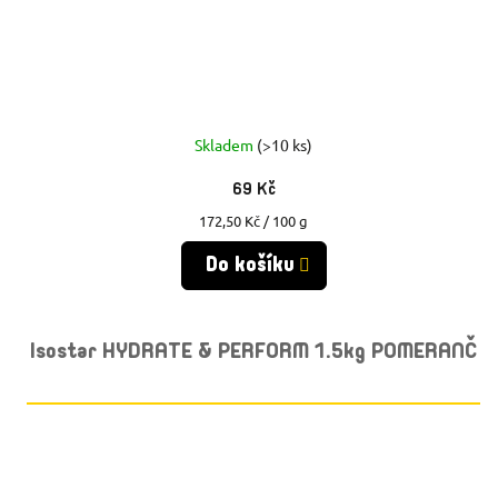
Skladem
(>10 ks)
69 Kč
Měrná
172,50 Kč / 100 g
cena:
Do košíku
Isostar HYDRATE & PERFORM 1.5kg POMERANČ