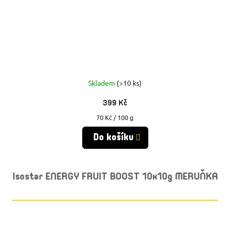
Skladem
(>10 ks)
399 Kč
Měrná
70 Kč / 100 g
cena:
Do košíku
Isostar ENERGY FRUIT BOOST 10x10g MERUŇKA