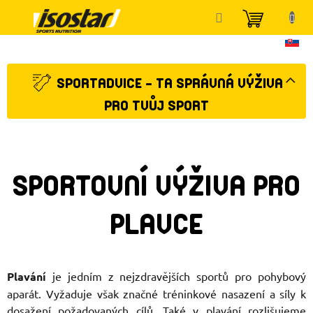
Přejít
NÁKUP
na
KOŠÍK
obsah
SPORTADVICE - TA SPRÁVNÁ VÝŽIVA
PRO TVŮJ SPORT
SPORTOVNÍ VÝŽIVA PRO
PLAVCE
Plavání
je jedním z nejzdravějších sportů pro pohybový
aparát. Vyžaduje však značné tréninkové nasazení a síly k
dosažení požadovaných cílů. Také v plavání rozlišujeme