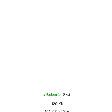
Skladem
(>10 ks)
129 Kč
Měrná
107,50 Kč / 100 g