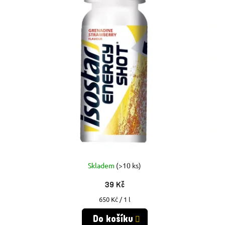
Skladem
(>10 ks)
39 Kč
Měrná
650 Kč / 1 l
cena:
Do košíku