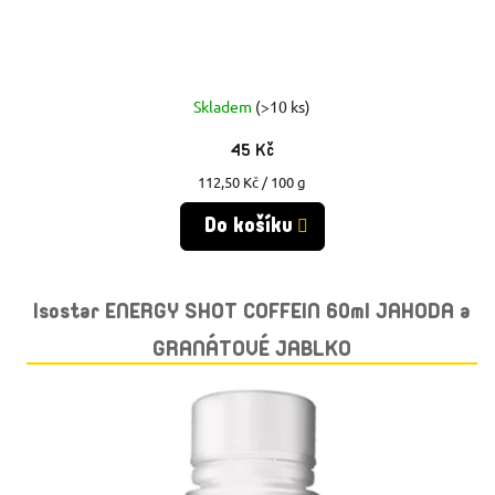
K
K
T
T
Ů
Skladem
(>10 ks)
Ů
45 Kč
Měrná
112,50 Kč / 100 g
cena:
Do košíku
Isostar ENERGY SHOT COFFEIN 60ml JAHODA a
GRANÁTOVÉ JABLKO