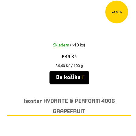
–15 %
Skladem
(>10 ks)
549 Kč
Měrná
36,60 Kč / 100 g
cena:
Do košíku
Isostar HYDRATE & PERFORM 400G
GRAPEFRUIT