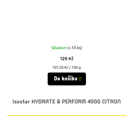
Skladem
(>10 ks)
129 Kč
Měrná
107,50 Kč / 100 g
cena:
Do košíku
Isostar HYDRATE & PERFORM 400G CITRON