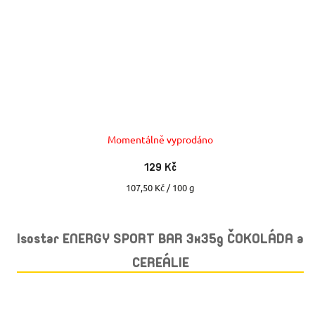
Momentálně vyprodáno
129 Kč
Měrná
107,50 Kč / 100 g
cena:
Isostar ENERGY SPORT BAR 3x35g ČOKOLÁDA a
CEREÁLIE