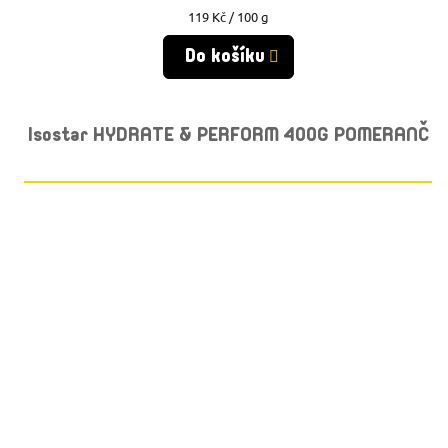
Měrná
119 Kč / 100 g
cena:
Do košíku
Isostar HYDRATE & PERFORM 400G POMERANČ