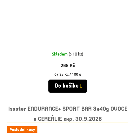
Skladem
(>10 ks)
269 Kč
Měrná
67,25 Kč / 100 g
cena:
Do košíku
Isostar ENDURANCE+ SPORT BAR 3x40g OVOCE
a CEREÁLIE exp. 30.9.2026
Poslední kusy