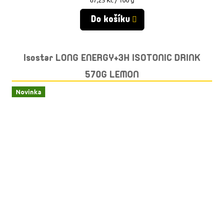
cena:
Do košíku
Isostar LONG ENERGY+3H ISOTONIC DRINK
570G LEMON
Novinka