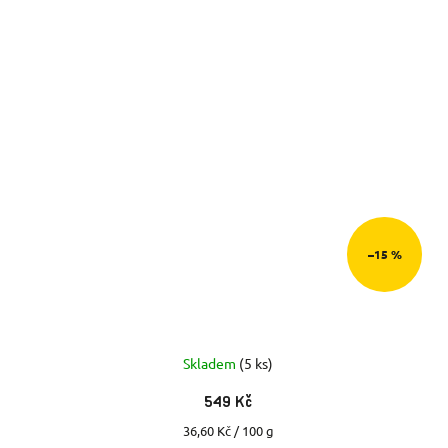
–15 %
Skladem
(5 ks)
549 Kč
Měrná
36,60 Kč / 100 g
cena: