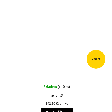
–25 %
Skladem
(>10 ks)
357 Kč
Měrná
892,50 Kč / 1 kg
cena: