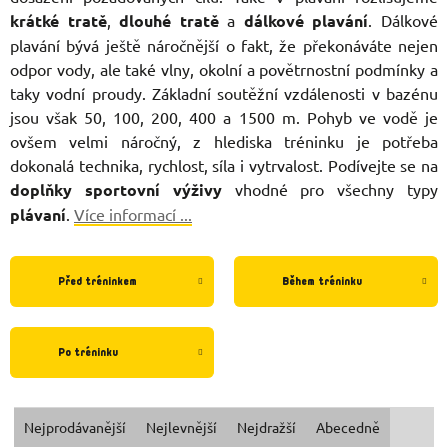
krátké tratě
,
dlouhé tratě
a
dálkové plavání
. Dálkové
plavání bývá ještě náročnější o fakt, že překonáváte nejen
odpor vody, ale také vlny, okolní a povětrnostní podmínky a
taky vodní proudy. Základní soutěžní vzdálenosti v bazénu
jsou však 50, 100, 200, 400 a 1500 m. Pohyb ve vodě je
ovšem velmi náročný, z hlediska tréninku je potřeba
dokonalá technika, rychlost, síla i vytrvalost. Podívejte se na
doplňky sportovní výživy
vhodné pro všechny typy
plávaní
.
Více informací ...
Před tréninkem
Během tréninku
Po tréninku
Ř
Nejprodávanější
Nejlevnější
Nejdražší
Abecedně