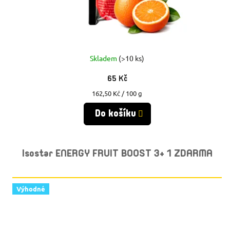
Skladem
(>10 ks)
65 Kč
Měrná
162,50 Kč / 100 g
cena:
Do košíku
Isostar ENERGY FRUIT BOOST 3+ 1 ZDARMA
Výhodné