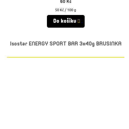
60 Kč
Měrná
50 Kč / 100 g
cena:
Do košíku
Isostar ENERGY SPORT BAR 3x40g BRUSINKA