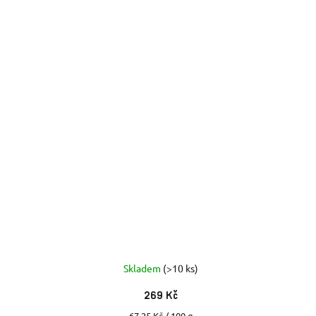
Skladem
(>10 ks)
269 Kč
Měrná
67,25 Kč / 100 g