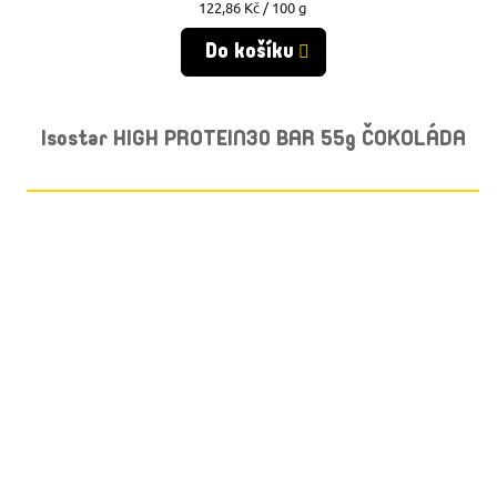
Měrná
122,86 Kč / 100 g
cena:
Do košíku
Isostar HIGH PROTEIN30 BAR 55g ČOKOLÁDA