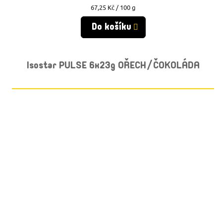
Měrná
67,25 Kč / 100 g
cena:
Do košíku
Isostar PULSE 6x23g OŘECH/ČOKOLÁDA