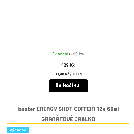
Skladem
(>10 ks)
129 Kč
Měrná
93,48 Kč / 100 g
cena:
Do košíku
Isostar ENERGY SHOT COFFEIN 12x 60ml
GRANÁTOVÉ JABLKO
Výhodné