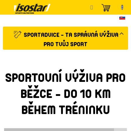
Přejít
NÁKUP
na
KOŠÍK
obsah
SPORTADVICE - TA SPRÁVNÁ VÝŽIVA
PRO TVŮJ SPORT
SPORTOVNÍ VÝŽIVA PRO
BĚŽCE - DO 10 KM
BĚHEM TRÉNINKU