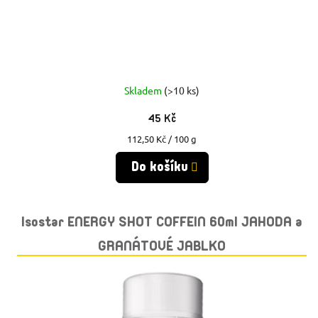
U
U
K
K
T
T
Ů
Skladem
(>10 ks)
Ů
45 Kč
Měrná
112,50 Kč / 100 g
cena:
Do košíku
Isostar ENERGY SHOT COFFEIN 60ml JAHODA a
GRANÁTOVÉ JABLKO