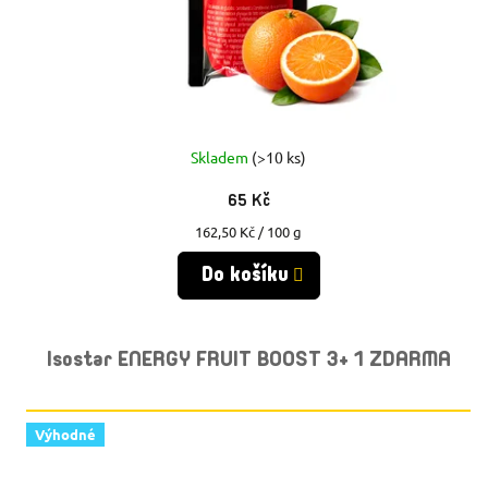
Skladem
(>10 ks)
65 Kč
Měrná
162,50 Kč / 100 g
cena:
Do košíku
Isostar ENERGY FRUIT BOOST 3+ 1 ZDARMA
Výhodné