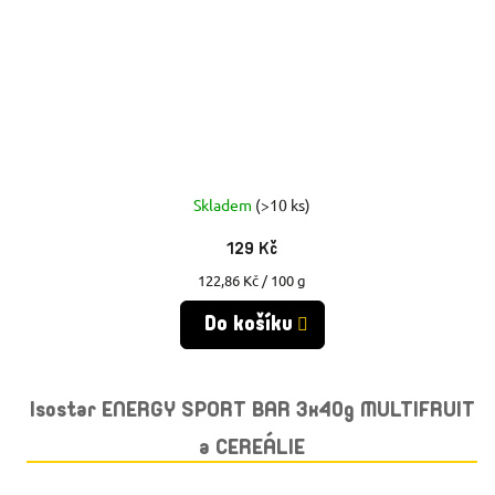
Skladem
(>10 ks)
129 Kč
Měrná
122,86 Kč / 100 g
cena:
Do košíku
Isostar ENERGY SPORT BAR 3x40g MULTIFRUIT
a CEREÁLIE