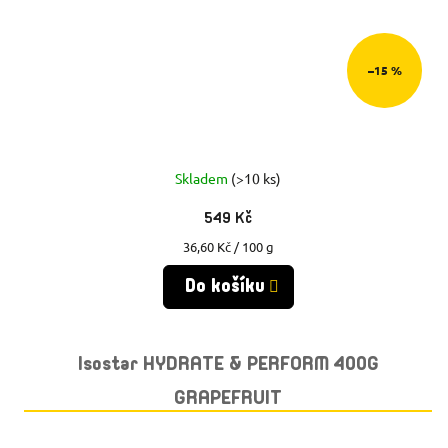
–15 %
Skladem
(>10 ks)
549 Kč
Měrná
36,60 Kč / 100 g
cena:
Do košíku
Isostar HYDRATE & PERFORM 400G
GRAPEFRUIT