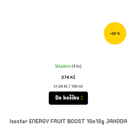
–20 %
Skladem
(4 ks)
374 Kč
Měrná
51,94 Kč / 100 ml
cena:
Do košíku
Isostar ENERGY FRUIT BOOST 10x10g JAHODA