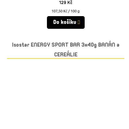
129 Kč
Měrná
107,50 Kč / 100 g
cena:
Do košíku
Isostar ENERGY SPORT BAR 3x40g BANÁN a
CEREÁLIE