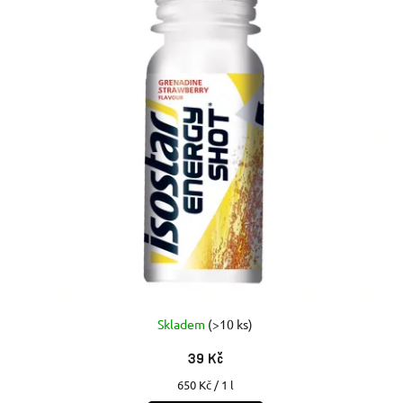
Skladem
(>10 ks)
39 Kč
Měrná
650 Kč / 1 l
cena: