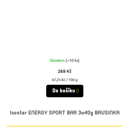
Skladem
(>10 ks)
269 Kč
Měrná
67,25 Kč / 100 g
cena:
Do košíku
Isostar ENERGY SPORT BAR 3x40g BRUSINKA