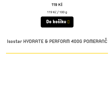
119 Kč
Měrná
119 Kč / 100 g
cena:
Do košíku
Isostar HYDRATE & PERFORM 400G POMERANČ