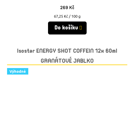
269 Kč
Měrná
67,25 Kč / 100 g
cena:
Do košíku
Isostar ENERGY SHOT COFFEIN 12x 60ml
GRANÁTOVÉ JABLKO
Výhodné