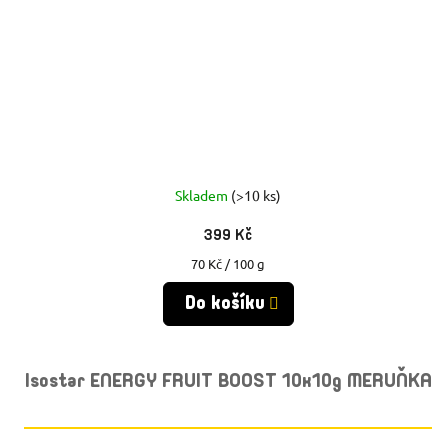
Skladem
(>10 ks)
399 Kč
Měrná
70 Kč / 100 g
cena:
Do košíku
Isostar ENERGY FRUIT BOOST 10x10g MERUŇKA