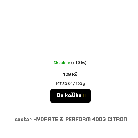
Skladem
(>10 ks)
129 Kč
Měrná
107,50 Kč / 100 g
cena:
Do košíku
Isostar HYDRATE & PERFORM 400G CITRON