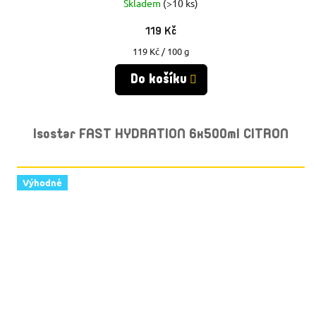
Skladem
(>10 ks)
119 Kč
Měrná
119 Kč / 100 g
cena:
Do košíku
Isostar FAST HYDRATION 6x500ml CITRON
Výhodné