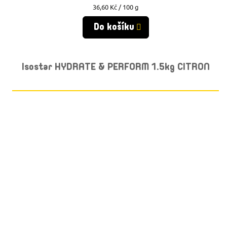
Měrná
36,60 Kč / 100 g
cena:
Do košíku
Isostar HYDRATE & PERFORM 1.5kg CITRON