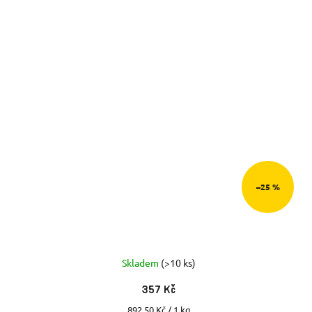
–25 %
Skladem
(>10 ks)
357 Kč
Měrná
892,50 Kč / 1 kg