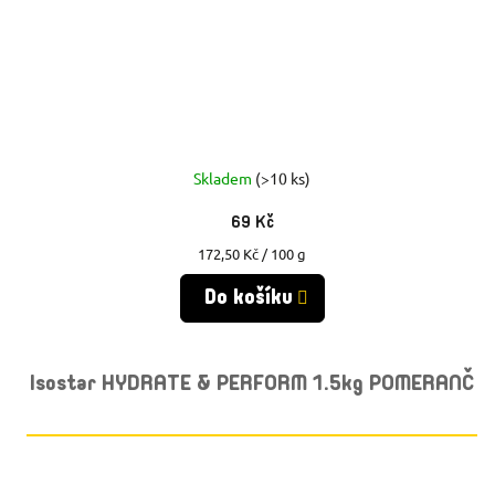
Skladem
(>10 ks)
69 Kč
Měrná
172,50 Kč / 100 g
cena:
Do košíku
Isostar HYDRATE & PERFORM 1.5kg POMERANČ