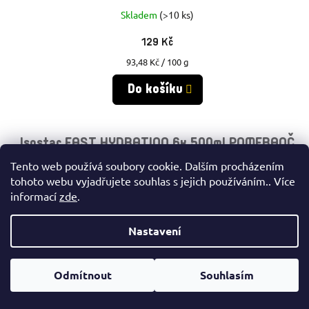
Skladem
(>10 ks)
129 Kč
Měrná
93,48 Kč / 100 g
cena:
Do košíku
Isostar FAST HYDRATION 6x 500ml POMERANČ
Tento web používá soubory cookie. Dalším procházením
tohoto webu vyjadřujete souhlas s jejich používáním.. Více
Výhodné
informací
zde
.
Nastavení
Odmítnout
Souhlasím