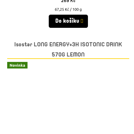
269 Kč
Měrná
67,25 Kč / 100 g
cena:
Do košíku
Isostar LONG ENERGY+3H ISOTONIC DRINK
570G LEMON
Novinka