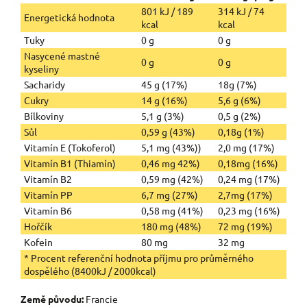
801 kJ / 189
314 kJ / 74
Energetická hodnota
kcal
kcal
Tuky
0 g
0 g
Nasycené mastné
0 g
0 g
kyseliny
Sacharidy
45 g (17%)
18g (7%)
Cukry
14 g (16%)
5,6 g (6%)
Bílkoviny
5,1 g (3%)
0,5 g (2%)
Sůl
0,59 g (43%)
0,18g (1%)
Vitamín E (Tokoferol)
5,1 mg (43%))
2,0 mg (17%)
Vitamín B1 (Thiamín)
0,46 mg 42%)
0,18mg (16%)
Vitamín B2
0,59 mg (42%)
0,24 mg (17%)
Vitamín PP
6,7 mg (27%)
2,7mg (17%)
Vitamín B6
0,58 mg (41%)
0,23 mg (16%)
Hořčík
180 mg (48%)
72 mg (19%)
Kofein
80 mg
32 mg
* Procent referenční hodnota příjmu pro průměrného
dospělého (8400kJ / 2000kcal)
Země původu:
Francie