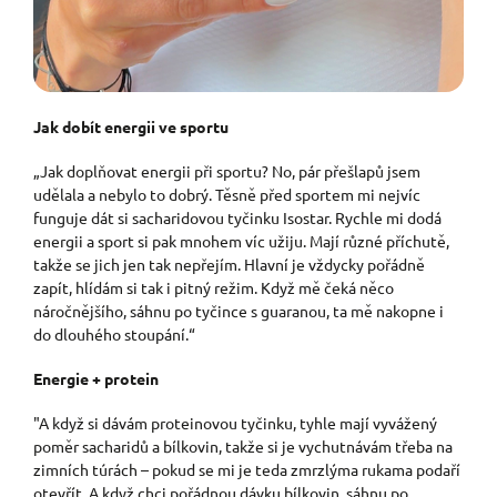
Jak dobít energii ve sportu
„Jak doplňovat energii při sportu? No, pár přešlapů jsem
udělala a nebylo to dobrý. Těsně před sportem mi nejvíc
funguje dát si sacharidovou tyčinku Isostar. Rychle mi dodá
energii a sport si pak mnohem víc užiju. Mají různé příchutě,
takže se jich jen tak nepřejím. Hlavní je vždycky pořádně
zapít, hlídám si tak i pitný režim. Když mě čeká něco
náročnějšího, sáhnu po tyčince s guaranou, ta mě nakopne i
do dlouhého stoupání.“
Energie + protein
"A když si dávám proteinovou tyčinku, tyhle mají vyvážený
poměr sacharidů a bílkovin, takže si je vychutnávám třeba na
zimních túrách – pokud se mi je teda zmrzlýma rukama podaří
otevřít. A když chci pořádnou dávku bílkovin, sáhnu po