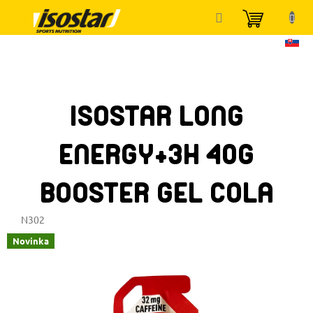
Přejít
NÁKUP
na
KOŠÍK
obsah
ISOSTAR LONG
ENERGY+3H 40G
BOOSTER GEL COLA
N302
Novinka