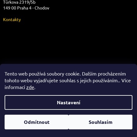
Türkova 2319/5b
149 00 Praha 4 - Chodov
Kontakty
Správa e-shopu
Tento web používá soubory cookie. Dalším procházením
tohoto webu vyjadřujete souhlas s jejich používáním.. Více
informací
zde
.
Vytvořil Shoptet
Nastavení
Copyright 2026
Isostar.cz
. Všechna práva vyhrazena.
Upravit
Odmítnout
Souhlasím
nastavení cookies