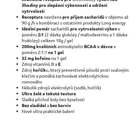
3hodiny pro zlepšení výkonnosti a udržení
vytrvalosti
Receptura
navržena
pro příjem sacharidů
v objemu až
90 g /h v kombinaci s ostatními produkty Long energy
Ideální poměr
sacharidů
pro vytrvalostní výkon
v
poměru
2:1
(2 dávky glukózy / maltodextrinu a 1 dávka
fruktózy) celkem 18g / gel
200mg kvalitních
aminokyselin
BCAA v dávce
v
poměru 2:1:1
na 1 gel
32 mg
kofeinu
na 1 gel
Zdroj vitamínů B a
E
Zdroj
hořčík
u, který preventivně působí proti svalovým
křečím a pomáhá zachovávat elektrolytickou
rovnováhu
Několik zdrojů elektrolytů (sodík, hořčík)
Ultra želé a tekutá textura
Sladká příchuť koly bez kyselosti
Bez sladidel
a
bez barviv
Nové ultra praktické balení