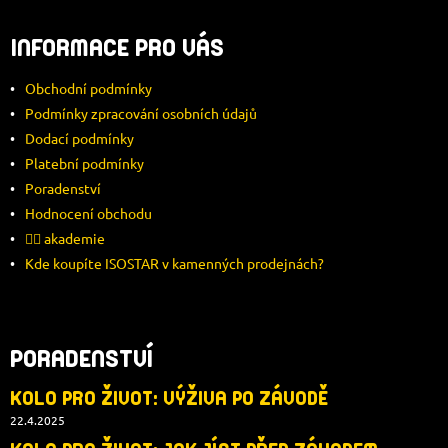
Á
INFORMACE PRO VÁS
P
Obchodní podmínky
A
Podmínky zpracování osobních údajů
Dodací podmínky
T
Platební podmínky
Í
Poradenství
Hodnocení obchodu
🚴‍♂️ akademie
Kde koupíte ISOSTAR v kamenných prodejnách?
PORADENSTVÍ
KOLO PRO ŽIVOT: VÝŽIVA PO ZÁVODĚ
22.4.2025