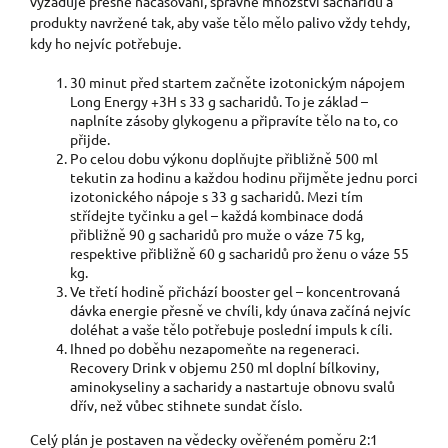
vyžaduje přesné načasování, správné množství sacharidů a
produkty navržené tak, aby vaše tělo mělo palivo vždy tehdy,
kdy ho nejvíc potřebuje.
30 minut před startem začněte izotonickým nápojem
Long Energy +3H s 33 g sacharidů. To je základ –
naplníte zásoby glykogenu a připravíte tělo na to, co
přijde.
Po celou dobu výkonu doplňujte přibližně 500 ml
tekutin za hodinu a každou hodinu přijměte jednu porci
izotonického nápoje s 33 g sacharidů. Mezi tím
střídejte tyčinku a gel – každá kombinace dodá
přibližně 90 g sacharidů pro muže o váze 75 kg,
respektive přibližně 60 g sacharidů pro ženu o váze 55
kg.
Ve třetí hodině přichází booster gel – koncentrovaná
dávka energie přesně ve chvíli, kdy únava začíná nejvíc
doléhat a vaše tělo potřebuje poslední impuls k cíli.
Ihned po doběhu nezapomeňte na regeneraci.
Recovery Drink v objemu 250 ml doplní bílkoviny,
aminokyseliny a sacharidy a nastartuje obnovu svalů
dřív, než vůbec stihnete sundat číslo.
Celý plán je postaven na vědecky ověřeném poměru 2:1