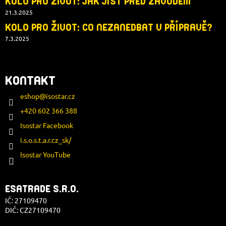
KOLO PRO ŽIVOT: JAK JÍST PŘED ZÁVODEM
21.3.2025
KOLO PRO ŽIVOT: CO NEZANEDBAT V PŘÍPRAVĚ?
7.3.2025
KONTAKT
eshop
@
isostar.cz
+420 602 366 388
Isostar Facebook
i.s.o.s.t.a.r.cz_sk/
Isostar YouTube
ESATRADE S.R.O.
IČ: 27109470
DIČ: CZ27109470