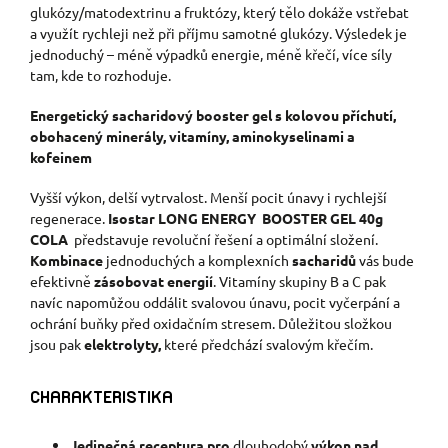
glukózy/matodextrinu a fruktózy, který tělo dokáže vstřebat
a využít rychleji než při příjmu samotné glukózy. Výsledek je
jednoduchý – méně výpadků energie, méně křečí, více síly
tam, kde to rozhoduje.
Energetický sacharidový booster gel s kolovou příchutí,
obohacený minerály, vitamíny, aminokyselinami a
kofeinem
Vyšší výkon, delší vytrvalost. Menší pocit únavy i rychlejší
regenerace.
Isostar LONG ENERGY BOOSTER GEL 40g
COLA
představuje revoluční řešení a optimální složení.
Kombinace
jednoduchých a komplexních
sacharidů
vás bude
efektivně
zásobovat
energií
. Vitamíny skupiny B a C pak
navíc napomůžou oddálit svalovou únavu, pocit vyčerpání a
ochrání buňky před oxidačním stresem. Důležitou složkou
jsou pak
elektrolyty,
které předchází svalovým křečím.
CHARAKTERISTIKA
Jedinečná receptura pro
dlouhodobý
výkon nad