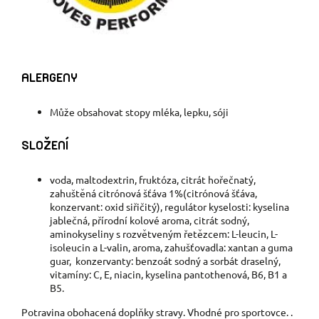
ALERGENY
Může obsahovat stopy mléka, lepku, sóji
SLOŽENÍ
voda, maltodextrin, fruktóza, citrát hořečnatý,
zahuštěná citrónová šťáva 1%(citrónová šťáva,
konzervant: oxid siřičitý), regulátor kyselosti: kyselina
jablečná, přírodní kolové aroma, citrát sodný,
aminokyseliny s rozvětveným řetězcem: L-leucin, L-
isoleucin a L-valin, aroma, zahušťovadla: xantan a guma
guar, konzervanty: benzoát sodný a sorbát draselný,
vitamíny: C, E, niacin, kyselina pantothenová, B6, B1 a
B5.
Potravina obohacená doplňky stravy. Vhodné pro sportovce. .