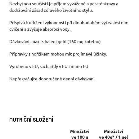
Nezbytnou součástí je příjem vyvážené a pestré stravy a
dodržování zásad zdravého životního stylu.
Přispívá k udržení výkonnosti při dlouhodobém vytrvalostním
cvičení a zvyšuje absorpci vody.
Dávkování: max. 5 balení gelů (160 mg kofeinu)
Přípravky s hořčíkem mohou mít projímavé účinky.
Vyrobeno v EU, sacharidy v EU i mimo EU
Nepřekračujte doporučené denní dávkování.
NUTRIČNÍ SLOŽENÍ
Množství
Množství
ve 100 g
ve 40g* / 1 gel