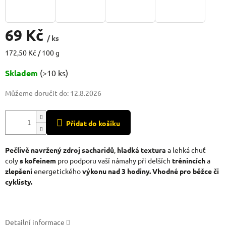
69 Kč
/ ks
Měrná
172,50 Kč / 100 g
cena:
Skladem
(>10 ks)
Můžeme doručit do:
12.8.2026
Přidat do košíku
Pečlivě navržený zdroj sacharidů
,
hladká textura
a lehká chuť
coly
s kofeinem
pro podporu vaší námahy při delších
trénincích
a
zlepšení
energetického
výkonu nad 3 hodiny. Vhodné pro běžce či
cyklisty.
Detailní informace