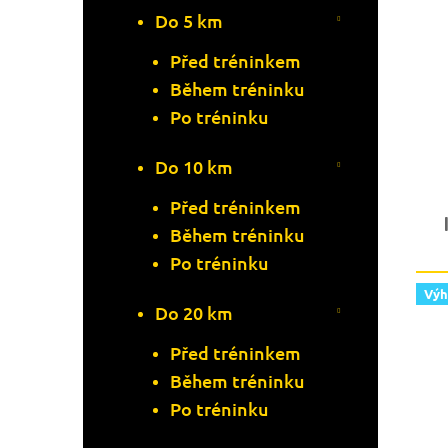
O
Do 5 km
D
D
Před tréninkem
U
Během tréninku
U
K
Po tréninku
K
T
Do 10 km
T
Ů
Před tréninkem
Ů
Během tréninku
Po tréninku
Vý
Do 20 km
Před tréninkem
Během tréninku
Po tréninku