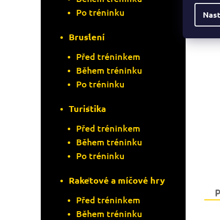
Po tréninku
Nast
Bruslení
Před tréninkem
Během tréninku
Po tréninku
Turistika
Před tréninkem
Během tréninku
Po tréninku
Raketové a míčové hry
Před tréninkem
Během tréninku