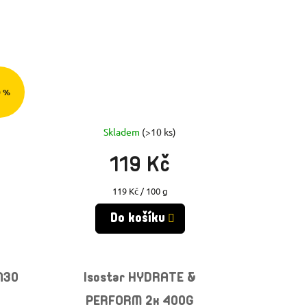
0 %
Skladem
(>10 ks)
119 Kč
Měrná
119 Kč / 100 g
cena:
Do košíku
N30
Isostar HYDRATE &
PERFORM 2x 400G