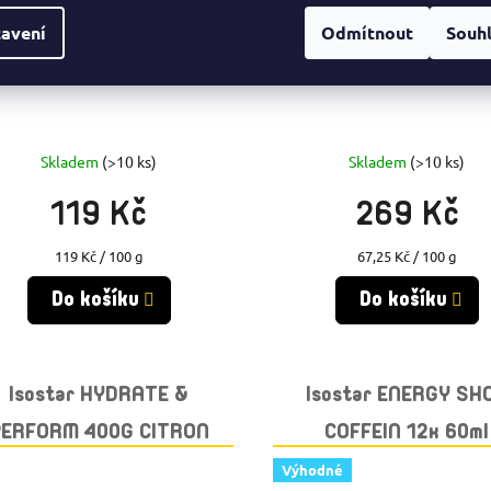
avení
Odmítnout
Souh
Skladem
(>10 ks)
Skladem
(>10 ks)
119 Kč
269 Kč
Měrná
Měrná
119 Kč / 100 g
67,25 Kč / 100 g
cena:
cena:
Do košíku
Do košíku
Isostar HYDRATE &
Isostar ENERGY SH
PERFORM 400G CITRON
COFFEIN 12x 60ml
GRANÁTOVÉ JABL
Výhodné