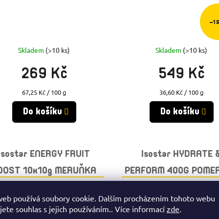
–1
Skladem
(>10 ks)
Skladem
(>10 ks)
269 Kč
549 Kč
Měrná
Měrná
67,25 Kč / 100 g
36,60 Kč / 100 g
cena:
cena:
Do košíku
Do košíku
Isostar ENERGY FRUIT
Isostar HYDRATE 
OOST 10x10g MERUŇKA
PERFORM 400G POME
web používá soubory cookie. Dalším procházením tohoto webu
jete souhlas s jejich používáním.. Více informací
zde
.