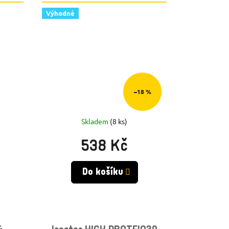
POMERANČ + BIDON GRATIS
Výhodné
–18 %
Skladem
(8 ks)
538 Kč
Do košíku