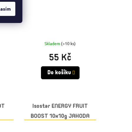
lasím
Skladem
(>10 ks)
55 Kč
Do košíku
OT
Isostar ENERGY FRUIT
BOOST 10x10g JAHODA
KO