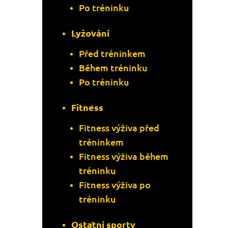
Po tréninku
Lyžování
Před tréninkem
Během tréninku
Po tréninku
Fitness
Fitness výživa před
tréninkem
Fitness výživa během
tréninku
Fitness výživa po
tréninku
Ostatní sporty