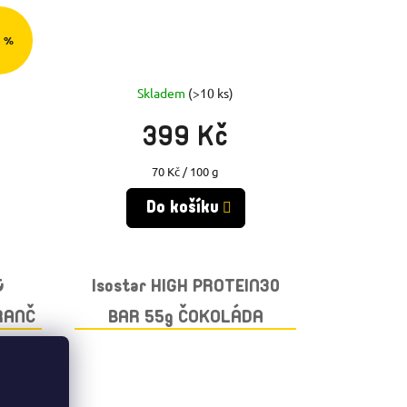
5 %
Skladem
(>10 ks)
399 Kč
Měrná
70 Kč / 100 g
cena:
Do košíku
&
Isostar HIGH PROTEIN30
RANČ
BAR 55g ČOKOLÁDA