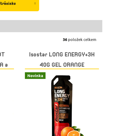
 tréninku
36
položek celkem
OT
Isostar LONG ENERGY+3H
A a
40G GEL ORANGE
KO
Novinka