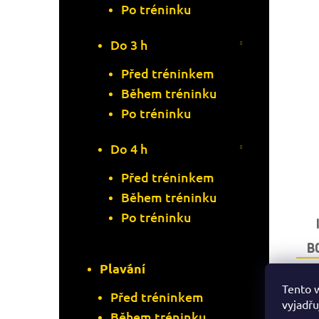
Po tréninku
Do 3 h
Před tréninkem
Během tréninku
Po tréninku
Do 4 h
Před tréninkem
Během tréninku
Po tréninku
B
Plavání
Tento 
Před tréninkem
vyjadřu
Během tréninku