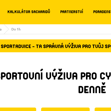
KALKULÁTOR SACHARIDŮ
PARTNERSTVÍ
PORADENS
a
Do 1h
SPORTADVICE - TA SPRÁVNÁ VÝŽIVA PRO TVŮJ S
PORTOVNÍ VÝŽIVA PRO CY
DENNĚ