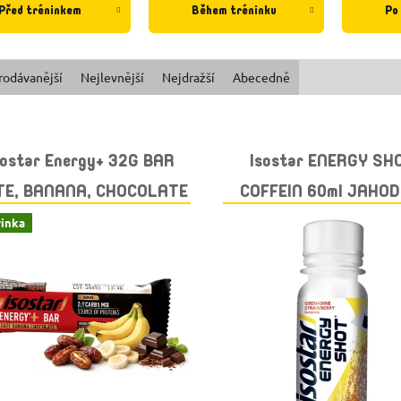
Před tréninkem
Během tréninku
Po
rodávanější
Nejlevnější
Nejdražší
Abecedně
sostar Energy+ 32G BAR
Isostar ENERGY SH
TE, BANANA, CHOCOLATE
COFFEIN 60ml JAHOD
GRANÁTOVÉ JABL
inka