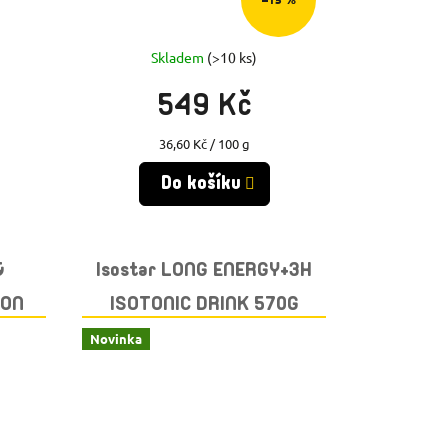
Skladem
(>10 ks)
549 Kč
Měrná
36,60 Kč / 100 g
cena:
Do košíku
&
Isostar LONG ENERGY+3H
RON
ISOTONIC DRINK 570G
LEMON
Novinka