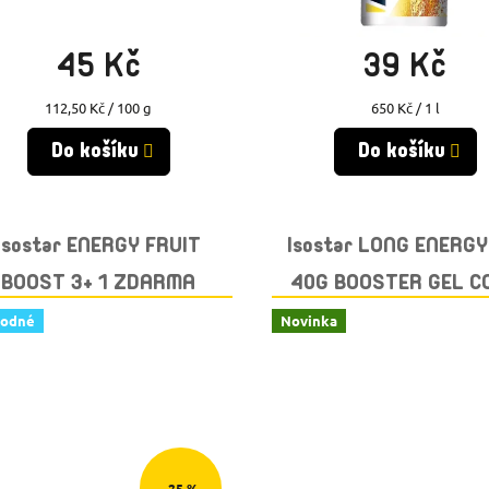
Skladem
(>10 ks)
Skladem
(>10 ks)
45 Kč
39 Kč
Měrná
Měrná
112,50 Kč / 100 g
650 Kč / 1 l
cena:
cena:
Do košíku
Do košíku
Isostar ENERGY FRUIT
Isostar LONG ENERG
BOOST 3+ 1 ZDARMA
40G BOOSTER GEL C
hodné
Novinka
–25 %