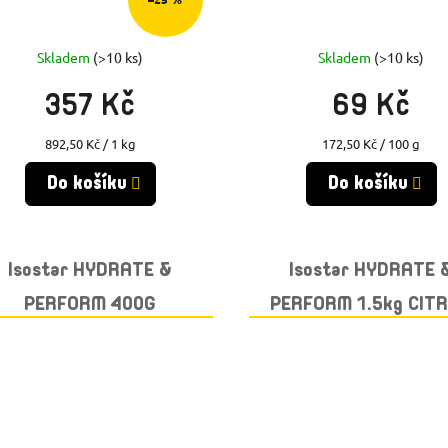
Skladem
(>10 ks)
Skladem
(>10 ks)
357 Kč
69 Kč
Měrná
Měrná
892,50 Kč / 1 kg
172,50 Kč / 100 g
cena:
cena:
Do košíku
Do košíku
Isostar HYDRATE &
Isostar HYDRATE 
PERFORM 400G
PERFORM 1.5kg CIT
GRAPEFRUIT