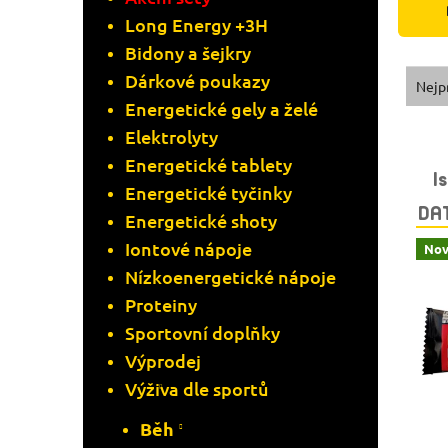
Long Energy +3H
A
Bidony a šejkry
N
Ř
Dárkové poukazy
Nejp
Energetické gely a želé
N
A
Elektrolyty
V
Í
Energetické tablety
Z
I
Energetické tyčinky
Ý
P
E
DA
Energetické shoty
P
A
Iontové nápoje
Nov
N
Nízkoenergetické nápoje
I
N
Í
Proteiny
S
Sportovní doplňky
E
P
Výprodej
P
L
R
Výživa dle sportů
R
Běh
O