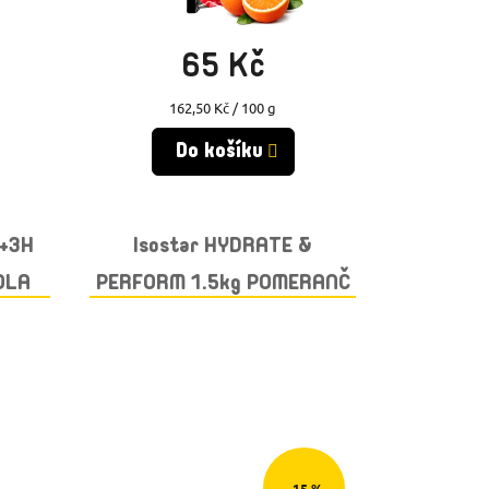
Skladem
(>10 ks)
65 Kč
Měrná
162,50 Kč / 100 g
cena:
Do košíku
Y+3H
Isostar HYDRATE &
OLA
PERFORM 1.5kg POMERANČ
–15 %