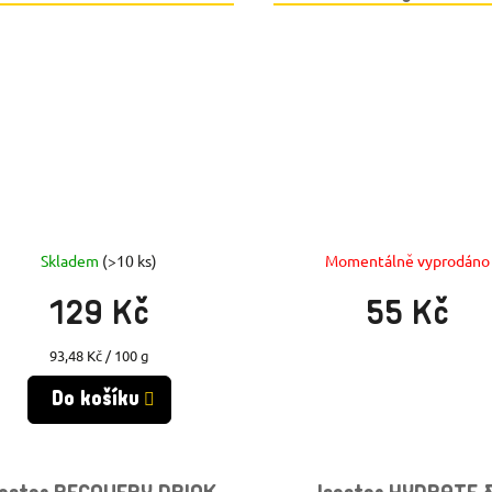
Skladem
(>10 ks)
Momentálně vyprodáno
129 Kč
55 Kč
Měrná
93,48 Kč / 100 g
cena:
Do košíku