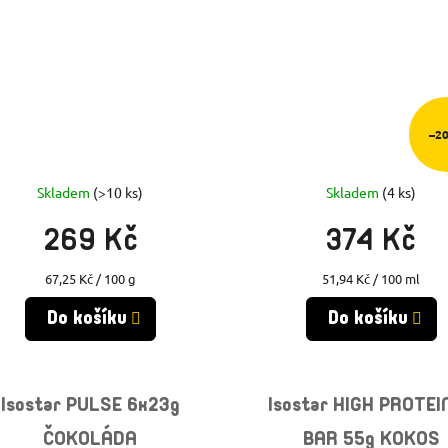
–2
Skladem
(>10 ks)
Skladem
(4 ks)
269 Kč
374 Kč
Měrná
Měrná
67,25 Kč / 100 g
51,94 Kč / 100 ml
cena:
cena:
Do košíku
Do košíku
Isostar PULSE 6x23g
Isostar HIGH PROTEI
ČOKOLÁDA
BAR 55g KOKOS