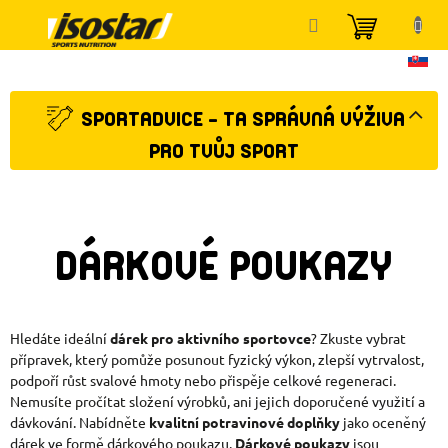
Přejít
NÁKUP
na
KOŠÍK
obsah
SPORTADVICE - TA SPRÁVNÁ VÝŽIVA
PRO TVŮJ SPORT
DÁRKOVÉ POUKAZY
Hledáte ideální
dárek pro aktivního sportovce
? Zkuste vybrat
přípravek, který pomůže posunout fyzický výkon, zlepší vytrvalost,
podpoří růst svalové hmoty nebo přispěje celkové regeneraci.
Nemusíte pročítat složení výrobků, ani jejich doporučené využití a
dávkování. Nabídněte
kvalitní potravinové doplňky
jako oceněný
dárek ve formě dárkového poukazu.
Dárkové poukazy
jsou