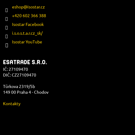
eshop
@
isostar.cz
+420 602 366 388
Isostar Facebook
i.s.o.s.t.a.r.cz_sk/
Isostar YouTube
ESATRADE S.R.O.
IČ: 27109470
DIČ: CZ27109470
Türkova 2319/5b
149 00 Praha 4 - Chodov
Kontakty