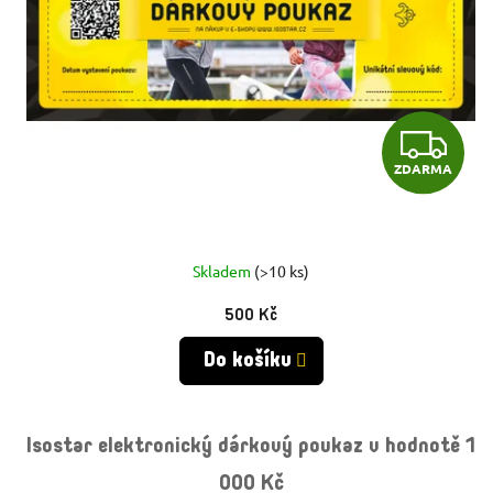
R
O
O
D
D
U
Z
U
ZDARMA
K
D
K
T
A
T
Ů
R
Skladem
(>10 ks)
Ů
500 Kč
M
Do košíku
A
Isostar elektronický dárkový poukaz v hodnotě 1
000 Kč