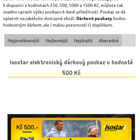
k dispozici v hodnotách 250, 500, 1000 a 1500 Kč, můžete tak
snadno upravit výšku poukazu k dané příležitosti. Poukaz se dá
uplatnit na jakékoliv dostupné zboží.
Dárkové poukazy
budou
hodnotným dárkem, ale i malou pozorností či doplňkem.
Ř
Nejprodávanější
Nejlevnější
Nejdražší
Abecedně
A
V
Isostar elektronický dárkový poukaz v hodnotě
Z
Ý
500 Kč
E
P
N
I
Í
S
P
P
R