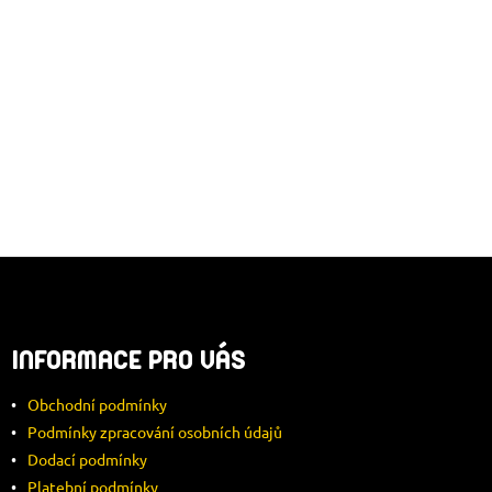
S
U
Z
Á
INFORMACE PRO VÁS
P
Obchodní podmínky
A
Podmínky zpracování osobních údajů
Dodací podmínky
T
Platební podmínky