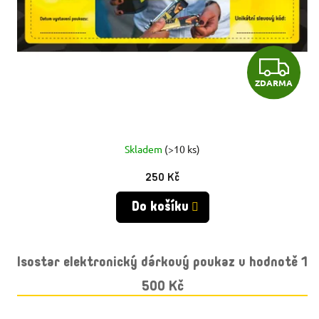
Z
ZDARMA
D
A
R
Skladem
(>10 ks)
250 Kč
M
Do košíku
A
Isostar elektronický dárkový poukaz v hodnotě 1
500 Kč