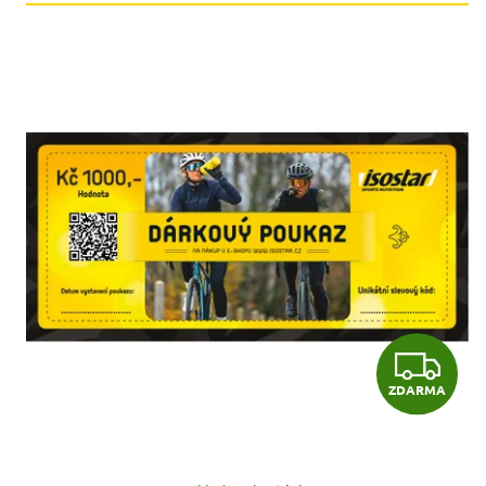
Z
ZDARMA
D
A