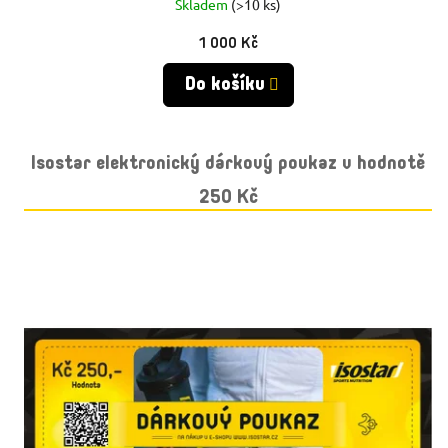
R
Skladem
(>10 ks)
1 000 Kč
M
Do košíku
A
Isostar elektronický dárkový poukaz v hodnotě
250 Kč