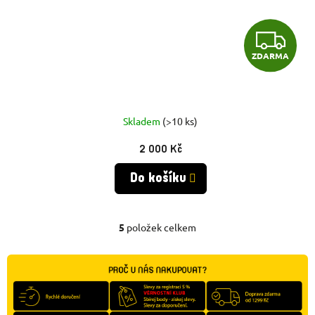
Z
ZDARMA
D
A
R
Skladem
(>10 ks)
2 000 Kč
M
Do košíku
A
5
položek celkem
O
V
L
Á