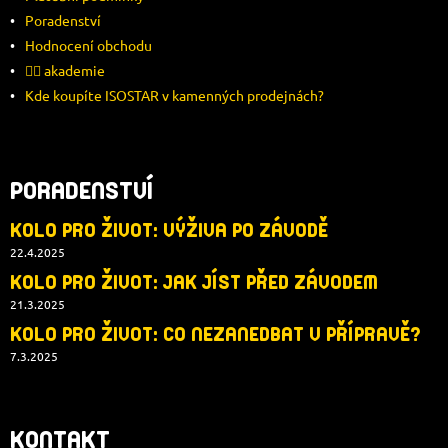
Í
Poradenství
Hodnocení obchodu
🚴‍♂️ akademie
Kde koupíte ISOSTAR v kamenných prodejnách?
PORADENSTVÍ
KOLO PRO ŽIVOT: VÝŽIVA PO ZÁVODĚ
22.4.2025
KOLO PRO ŽIVOT: JAK JÍST PŘED ZÁVODEM
21.3.2025
KOLO PRO ŽIVOT: CO NEZANEDBAT V PŘÍPRAVĚ?
7.3.2025
KONTAKT