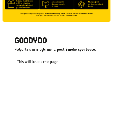
D
A
C
Í
P
GOODYDO
R
Podpořte s námi vybraného,
postiženého sportovce
.
V
K
Y
V
Ý
P
I