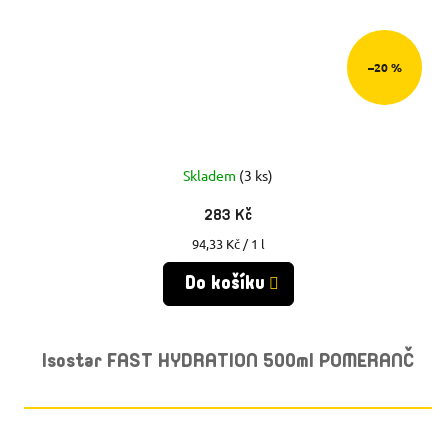
–20 %
Skladem
(3 ks)
283 Kč
Měrná
94,33 Kč / 1 l
cena:
Do košíku
Isostar FAST HYDRATION 500ml POMERANČ