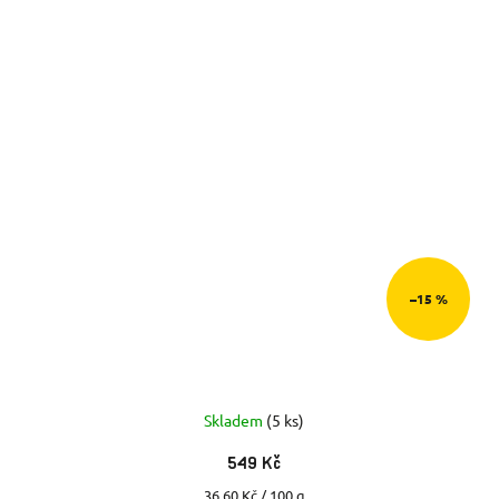
–15 %
Skladem
(5 ks)
549 Kč
Měrná
36,60 Kč / 100 g