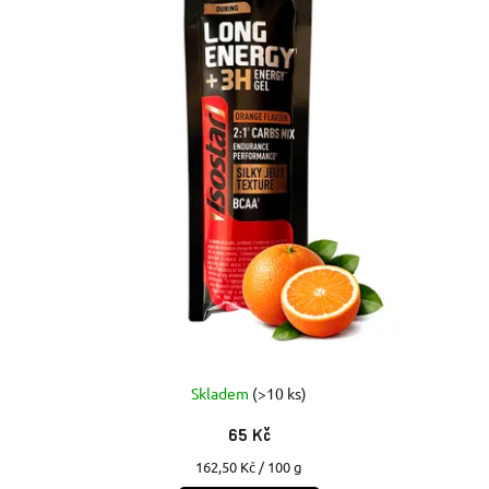
Skladem
(>10 ks)
65 Kč
Měrná
162,50 Kč / 100 g
cena: