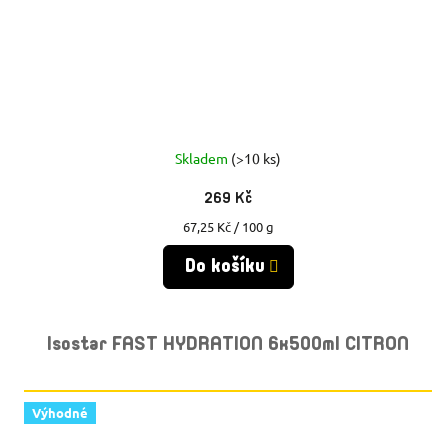
Skladem
(>10 ks)
269 Kč
Měrná
67,25 Kč / 100 g
cena:
Do košíku
Isostar FAST HYDRATION 6x500ml CITRON
Výhodné