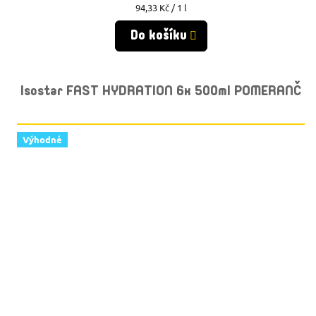
Měrná
94,33 Kč / 1 l
cena:
Do košíku
Isostar FAST HYDRATION 6x 500ml POMERANČ
Výhodné