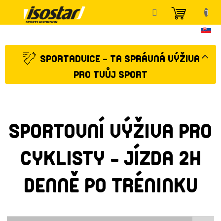
Přejít
NÁKUP
na
KOŠÍK
obsah
SPORTADVICE - TA SPRÁVNÁ VÝŽIVA
PRO TVŮJ SPORT
SPORTOVNÍ VÝŽIVA PRO
CYKLISTY - JÍZDA 2H
DENNĚ PO TRÉNINKU