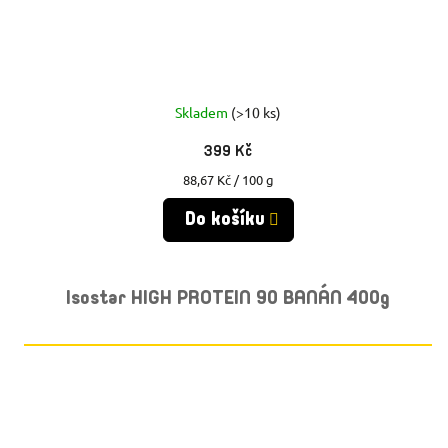
Skladem
(>10 ks)
399 Kč
Měrná
88,67 Kč / 100 g
cena:
Do košíku
Isostar HIGH PROTEIN 90 BANÁN 400g