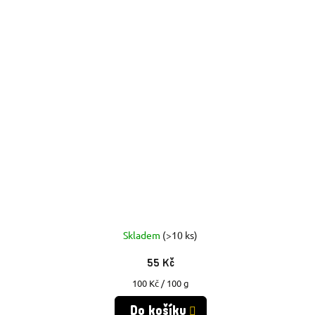
Skladem
(>10 ks)
55 Kč
Měrná
100 Kč / 100 g
cena:
Do košíku