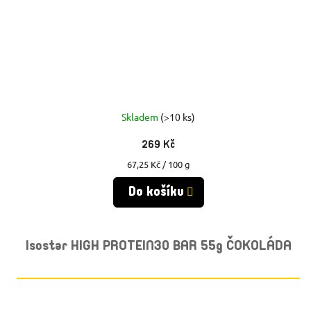
Skladem
(>10 ks)
269 Kč
Měrná
67,25 Kč / 100 g
cena:
Do košíku
Isostar HIGH PROTEIN30 BAR 55g ČOKOLÁDA