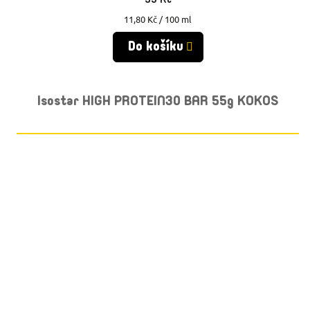
Měrná
11,80 Kč / 100 ml
cena:
Do košíku
Isostar HIGH PROTEIN30 BAR 55g KOKOS