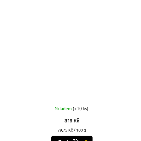
Skladem
(>10 ks)
319 Kč
Měrná
79,75 Kč / 100 g
cena: