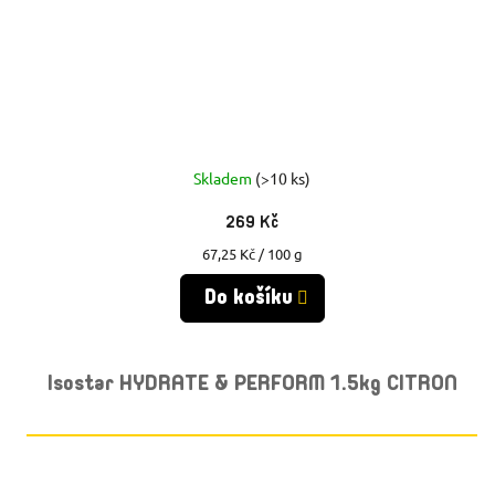
Skladem
(>10 ks)
269 Kč
Měrná
67,25 Kč / 100 g
cena:
Do košíku
Isostar HYDRATE & PERFORM 1.5kg CITRON