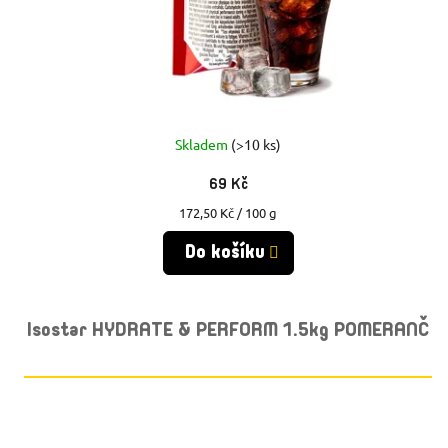
Skladem
(>10 ks)
69 Kč
Měrná
172,50 Kč / 100 g
cena:
Do košíku
Isostar HYDRATE & PERFORM 1.5kg POMERANČ