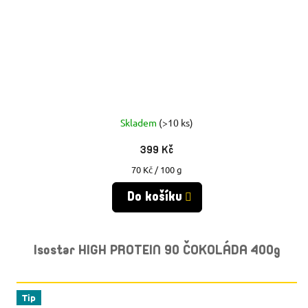
Skladem
(>10 ks)
399 Kč
Měrná
70 Kč / 100 g
cena:
Do košíku
Isostar HIGH PROTEIN 90 ČOKOLÁDA 400g
Tip