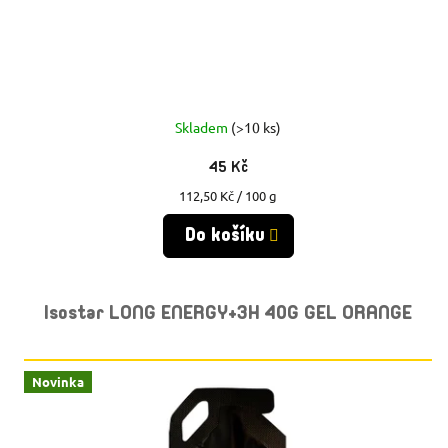
U
U
K
K
T
T
Ů
Skladem
(>10 ks)
Ů
45 Kč
Měrná
112,50 Kč / 100 g
cena:
Do košíku
Isostar LONG ENERGY+3H 40G GEL ORANGE
Novinka