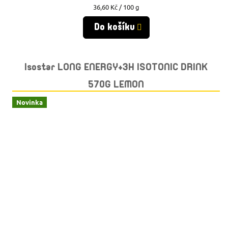
Měrná
36,60 Kč / 100 g
cena:
Do košíku
Isostar LONG ENERGY+3H ISOTONIC DRINK
570G LEMON
Novinka