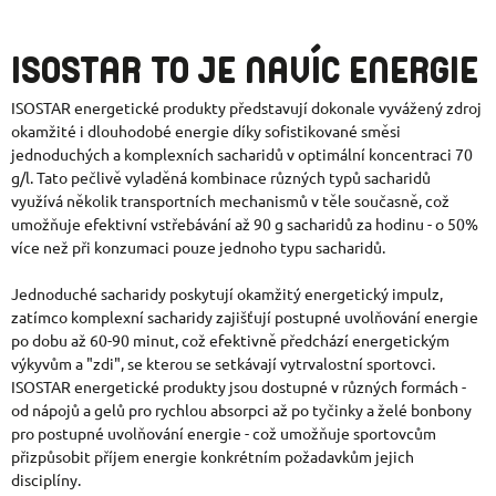
ISOSTAR TO JE NAVÍC ENERGIE
ISOSTAR energetické produkty představují dokonale vyvážený zdroj
okamžité i dlouhodobé energie díky sofistikované směsi
jednoduchých a komplexních sacharidů v optimální koncentraci 70
g/l. Tato pečlivě vyladěná kombinace různých typů sacharidů
využívá několik transportních mechanismů v těle současně, což
umožňuje efektivní vstřebávání až 90 g sacharidů za hodinu - o 50%
více než při konzumaci pouze jednoho typu sacharidů.
Jednoduché sacharidy poskytují okamžitý energetický impulz,
zatímco komplexní sacharidy zajišťují postupné uvolňování energie
po dobu až 60-90 minut, což efektivně předchází energetickým
výkyvům a "zdi", se kterou se setkávají vytrvalostní sportovci.
ISOSTAR energetické produkty jsou dostupné v různých formách -
od nápojů a gelů pro rychlou absorpci až po tyčinky a želé bonbony
pro postupné uvolňování energie - což umožňuje sportovcům
přizpůsobit příjem energie konkrétním požadavkům jejich
disciplíny.