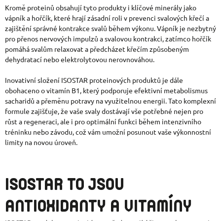
Kromě proteinů obsahují tyto produkty i klíčové minerály jako
vápník a hořčík, které hrají zásadní roli v prevenci svalových křečí a
zajištění správné kontrakce svalů během výkonu. Vápník je nezbytný
pro přenos nervových impulzů a svalovou kontrakci, zatímco hořčík
pomáhá svalům relaxovat a předcházet křečím způsobeným
dehydratací nebo elektrolytovou nerovnováhou.
Inovativní složení ISOSTAR proteinových produktů je dále
obohaceno o vitamín B1, který podporuje efektivní metabolismus
sacharidů a přeměnu potravy na využitelnou energii. Tato komplexní
formule zajišťuje, že vaše svaly dostávají vše potřebné nejen pro
růst a regeneraci, ale i pro optimální funkci během intenzivního
tréninku nebo závodu, což vám umožní posunout vaše výkonnostní
limity na novou úroveň.
ISOSTAR TO JSOU
ANTIOXIDANTY A VITAMÍNY