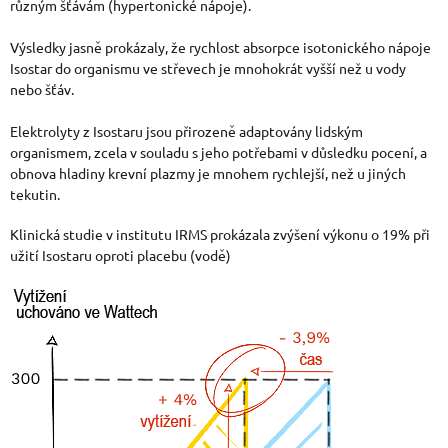
různým šťávám (hypertonické nápoje).
Výsledky jasně prokázaly, že rychlost absorpce isotonického nápoje
Isostar do organismu ve střevech je mnohokrát vyšší než u vody
nebo šťáv.
Elektrolyty z Isostaru jsou přirozeně adaptovány lidským
organismem, zcela v souladu s jeho potřebami v důsledku pocení, a
obnova hladiny krevní plazmy je mnohem rychlejší, než u jiných
tekutin.
Klinická studie v institutu IRMS prokázala zvýšení výkonu o 19% při
užití Isostaru oproti placebu (vodě)