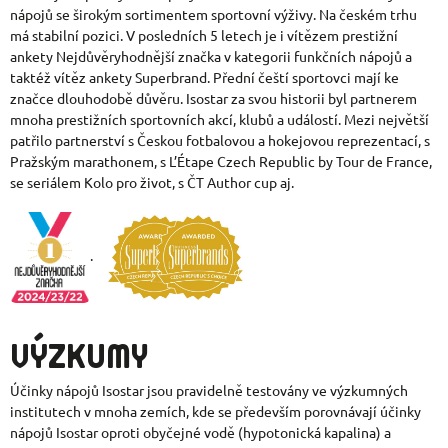
nápojů se širokým sortimentem sportovní výživy. Na českém trhu
má stabilní pozici. V posledních 5 letech je i vítězem prestižní
ankety Nejdůvěryhodnější značka v kategorii funkčních nápojů a
taktéž vítěz ankety Superbrand. Přední čeští sportovci mají ke
značce dlouhodobě důvěru. Isostar za svou historii byl partnerem
mnoha prestižních sportovních akcí, klubů a událostí. Mezi největší
patřilo partnerství s Českou fotbalovou a hokejovou reprezentací, s
Pražským marathonem, s L’Étape Czech Republic by Tour de France,
se seriálem Kolo pro život, s ČT Author cup aj.
.
VÝZKUMY
Účinky nápojů Isostar jsou pravidelně testovány ve výzkumných
institutech v mnoha zemích, kde se především porovnávají účinky
nápojů Isostar oproti obyčejné vodě (hypotonická kapalina) a