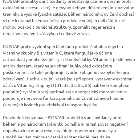
ISOSTAR produkty s antioxidanty představují účinnou obranu proti
oxidačnímu stresu, který je nevyhnutelným důsledkem intenzivního
tréninku a vysoké fyzické zátěže. Během náročného cvičení dochází
v těle k dramatickému nárůstu produkce volných radikálů, které
mohou poškodit buněčné struktury, zpomalit regeneraci a
negativně ovlivnit vá
š výkon i celkové zdraví.
ISOSTAR proto vyvinul speciální řadu produktů obohacených o
vitamíny skupiny B a vitamín C, které fungují jako účinné
antioxidanty neutralizující tyto škodlivé látky. Vitamín C je klíčovým
antioxidantem, který nejen chrání buňky před oxidačním
poškozením, ale také podporuje tvorbu kolagenu nezbytného pro
zdraví vazů, šlach a kloubů, které jsou při sportu vystaveny extrémní
zátěži. Vitamíny skupiny B (B1, B2, B3, B5, B6) pak tvoří komplexní
podpůrný systém, který optimalizuje energetický metabolismus,
podporuje nervovou funkci a pomáhá udržovat zdravou hladinu
červených krvinek pro efektivní transport kyslíku.
Pravidelná konzumace ISOSTAR produktů s antioxidanty před,
během a po náročném tréninku pomáhá minimalizovat negativní
dopady oxidačního stresu, urychluje regenerační procesy a
umožňuje vám trénovat častěji a intenzivněji bez rizika