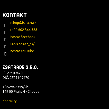
KONTAKT
eshop
@
isostar.cz
+420 602 366 388
Isostar Facebook
i.s.o.s.t.a.r.cz_sk/
Isostar YouTube
ESATRADE S.R.O.
IČ: 27109470
DIČ: CZ27109470
Türkova 2319/5b
149 00 Praha 4 - Chodov
Kontakty