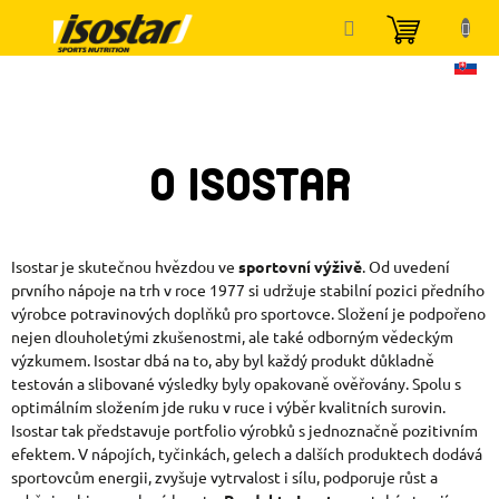
Přejít
NÁKUP
na
KOŠÍK
obsah
O ISOSTAR
Isostar je skutečnou hvězdou ve
sportovní výživě
. Od uvedení
prvního nápoje na trh v roce 1977 si udržuje stabilní pozici předního
výrobce potravinových doplňků pro sportovce. Složení je podpořeno
nejen dlouholetými zkušenostmi, ale také odborným vědeckým
výzkumem. Isostar dbá na to, aby byl každý produkt důkladně
testován a slibované výsledky byly opakovaně ověřovány. Spolu s
optimálním složením jde ruku v ruce i výběr kvalitních surovin.
Isostar tak představuje portfolio výrobků s jednoznačně pozitivním
efektem. V nápojích, tyčinkách, gelech a dalších produktech dodává
sportovcům energii, zvyšuje vytrvalost i sílu, podporuje růst a