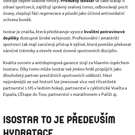
udržuje objem svalové hmoty.
Produkty Isostar
se také starají o
zdraví sportovců, zajišťují správný svalový tonus, odbourávají pocit
únavy, zlepšují fázi regenerace a působí jako účinná antioxidační
ochrana buněk.
Isostar je značka, která představuje vysoce
kvalitní potravinové
doplňky
dostupné široké veřejnosti. Profesionální i amatérští
sportovci tak mají zaručený přístup k výživě, která pomůže překonat
náročné tréninky a otevře nové úrovně sportovních disciplín.
Kvalita surovin a antidopingová garance stojí za hlavním úspěchem
Isostaru. Díky tomu může Isostar své jméno hrdě propůjčit jako
dlouholetý partner prestižních sportovních událostí. Mezi
nejznámější ve své historii lze jmenovat více než třicetileté
partnerství s MS v ledním hokeji, partnerství v cyklistické Vuelta a
Espaňa, L’Étape du Tour, partnerství s marathonem v Paříži aj.
ISOSTAR TO JE PŘEDEVŠÍM
HYDRATACE