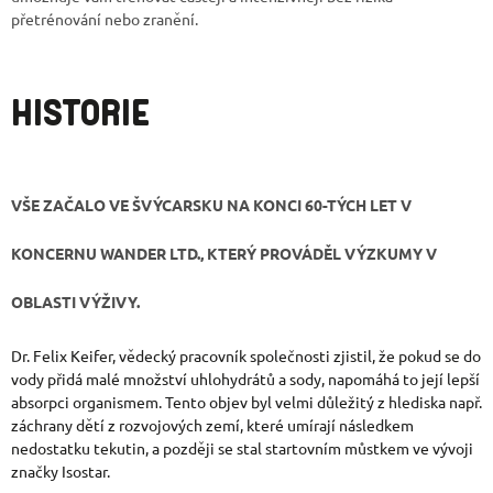
přetrénování nebo zranění.
HISTORIE
VŠE ZAČALO VE ŠVÝCARSKU NA KONCI 60-TÝCH LET V
KONCERNU WANDER LTD., KTERÝ PROVÁDĚL VÝZKUMY V
OBLASTI VÝŽIVY.
Dr. Felix Keifer, vědecký pracovník společnosti zjistil, že pokud se do
vody přidá malé množství uhlohydrátů a sody, napomáhá to její lepší
absorpci organismem. Tento objev byl velmi důležitý z hlediska např.
záchrany dětí z rozvojových zemí, které umírají následkem
nedostatku tekutin, a později se stal startovním můstkem ve vývoji
značky Isostar.