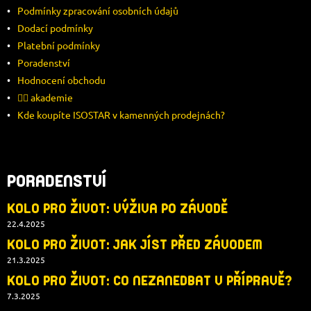
A
Podmínky zpracování osobních údajů
Dodací podmínky
T
Platební podmínky
Í
Poradenství
Hodnocení obchodu
🚴‍♂️ akademie
Kde koupíte ISOSTAR v kamenných prodejnách?
PORADENSTVÍ
KOLO PRO ŽIVOT: VÝŽIVA PO ZÁVODĚ
22.4.2025
KOLO PRO ŽIVOT: JAK JÍST PŘED ZÁVODEM
21.3.2025
KOLO PRO ŽIVOT: CO NEZANEDBAT V PŘÍPRAVĚ?
7.3.2025