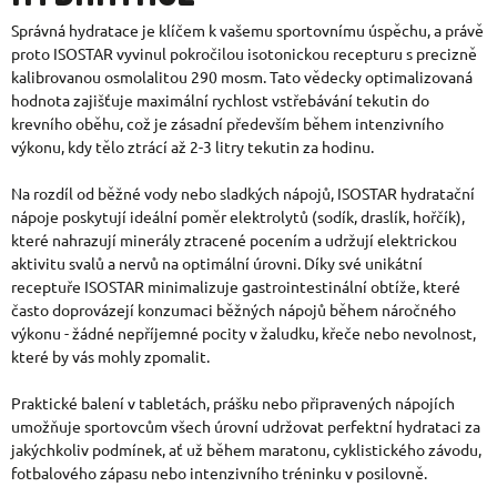
Správná hydratace je klíčem k vašemu sportovnímu úspěchu, a právě
proto ISOSTAR vyvinul pokročilou isotonickou recepturu s precizně
kalibrovanou osmolalitou 290 mosm. Tato vědecky optimalizovaná
hodnota zajišťuje maximální rychlost vstřebávání tekutin do
krevního oběhu, což je zásadní především během intenzivního
výkonu, kdy tělo ztrácí až 2-3 litry tekutin za hodinu.
Na rozdíl od běžné vody nebo sladkých nápojů, ISOSTAR hydratační
nápoje poskytují ideální poměr elektrolytů (sodík, draslík, hořčík),
které nahrazují minerály ztracené pocením a udržují elektrickou
aktivitu svalů a nervů na optimální úrovni. Díky své unikátní
receptuře ISOSTAR minimalizuje gastrointestinální obtíže, které
často doprovázejí konzumaci běžných nápojů během náročného
výkonu - žádné nepříjemné pocity v žaludku, křeče nebo nevolnost,
které by vás mohly zpomalit.
Praktické balení v tabletách, prášku nebo připravených nápojích
umožňuje sportovcům všech úrovní udržovat perfektní hydrataci za
jakýchkoliv podmínek, ať už během maratonu, cyklistického závodu,
fotbalového zápasu nebo intenzivního tréninku v posilovně.