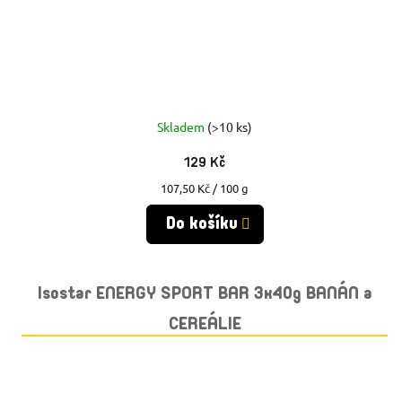
Skladem
(>10 ks)
129 Kč
Měrná
107,50 Kč / 100 g
cena:
Do košíku
Isostar ENERGY SPORT BAR 3x40g BANÁN a
CEREÁLIE