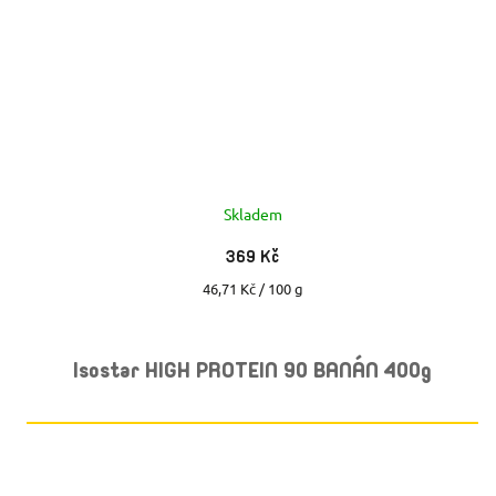
Skladem
369 Kč
Měrná
46,71 Kč / 100 g
cena:
Isostar HIGH PROTEIN 90 BANÁN 400g