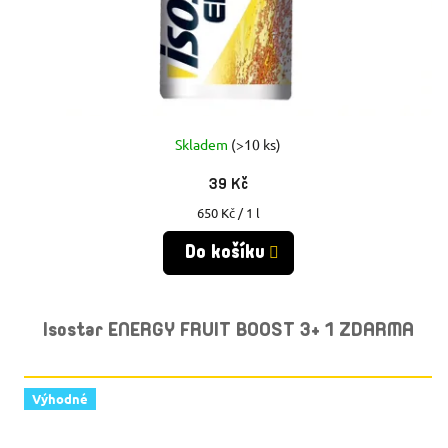
Skladem
(>10 ks)
39 Kč
Měrná
650 Kč / 1 l
cena:
Do košíku
Isostar ENERGY FRUIT BOOST 3+ 1 ZDARMA
Výhodné