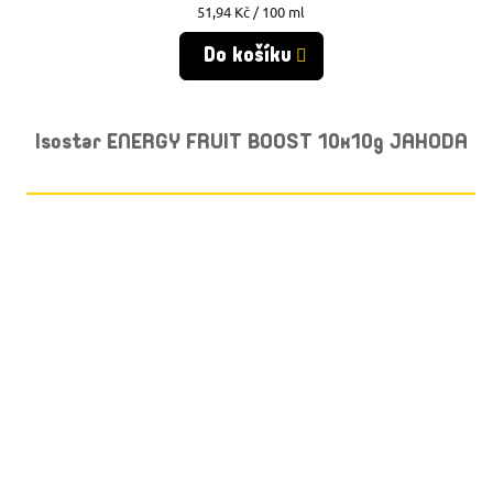
Měrná
51,94 Kč / 100 ml
cena:
Do košíku
Isostar ENERGY FRUIT BOOST 10x10g JAHODA