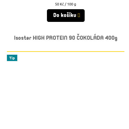
Měrná
50 Kč / 100 g
cena:
Do košíku
Isostar HIGH PROTEIN 90 ČOKOLÁDA 400g
Tip