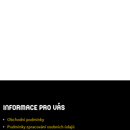
V
K
Y
V
Ý
P
I
S
U
Z
Á
INFORMACE PRO VÁS
P
Obchodní podmínky
A
Podmínky zpracování osobních údajů