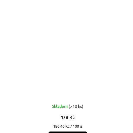
Skladem
(>10 ks)
179 Kč
Měrná
186,46 Kč / 100 g
cena: