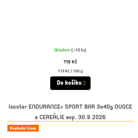
Skladem
(>10 ks)
119 Kč
Měrná
119 Kč / 100 g
cena:
Do košíku
Isostar ENDURANCE+ SPORT BAR 3x40g OVOCE
a CEREÁLIE exp. 30.9.2026
Poslední kusy