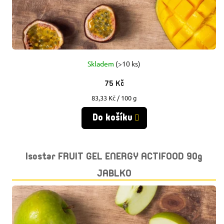
U
U
K
K
T
T
Ů
Skladem
(>10 ks)
Ů
75 Kč
Měrná
83,33 Kč / 100 g
cena:
Do košíku
Isostar FRUIT GEL ENERGY ACTIFOOD 90g
JABLKO