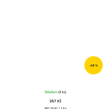
–25 %
Skladem
(8 ks)
357 Kč
Měrná
892,50 Kč / 1 kg