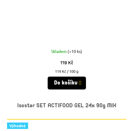
Skladem
(>10 ks)
119 Kč
Měrná
119 Kč / 100 g
cena:
Do košíku
Isostar SET ACTIFOOD GEL 24x 90g MIX
Výhodné