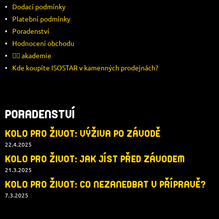
Dodací podmínky
T
Platební podmínky
Í
Poradenství
Hodnocení obchodu
🚴‍♂️ akademie
Kde koupíte ISOSTAR v kamenných prodejnách?
PORADENSTVÍ
KOLO PRO ŽIVOT: VÝŽIVA PO ZÁVODĚ
22.4.2025
KOLO PRO ŽIVOT: JAK JÍST PŘED ZÁVODEM
21.3.2025
KOLO PRO ŽIVOT: CO NEZANEDBAT V PŘÍPRAVĚ?
7.3.2025