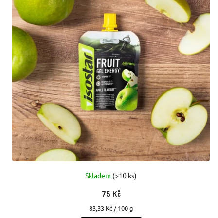
Skladem
(>10 ks)
75 Kč
Měrná
83,33 Kč / 100 g
cena: