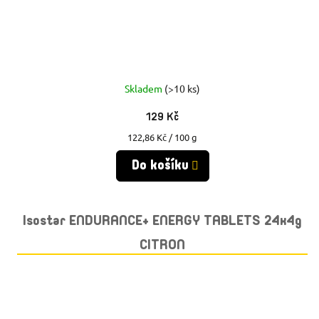
Skladem
(>10 ks)
129 Kč
Měrná
122,86 Kč / 100 g
cena:
Do košíku
Isostar ENDURANCE+ ENERGY TABLETS 24x4g
CITRON