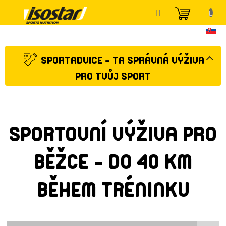
Přejít
NÁKUP
na
KOŠÍK
obsah
SPORTADVICE - TA SPRÁVNÁ VÝŽIVA
PRO TVŮJ SPORT
SPORTOVNÍ VÝŽIVA PRO
BĚŽCE - DO 40 KM
BĚHEM TRÉNINKU