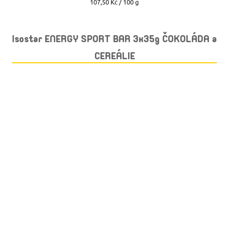
Měrná
107,50 Kč / 100 g
cena:
Isostar ENERGY SPORT BAR 3x35g ČOKOLÁDA a
CEREÁLIE