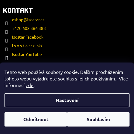
KONTAKT
eshop
@
isostar.cz
+420 602 366 388
Isostar Facebook
i.s.o.s.t.a.r.cz_sk/
Isostar YouTube
Tento web používá soubory cookie. Dalším procházením
ESATRADE S.R.O.
tohoto webu vyjadřujete souhlas s jejich používáním.. Více
IČ: 27109470
informací
zde
.
DIČ: CZ27109470
Türkova 2319/5b
Nastavení
149 00 Praha 4 - Chodov
Kontakty
Odmítnout
Souhlasím