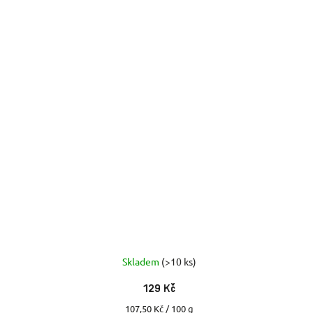
Skladem
(>10 ks)
129 Kč
Měrná
107,50 Kč / 100 g