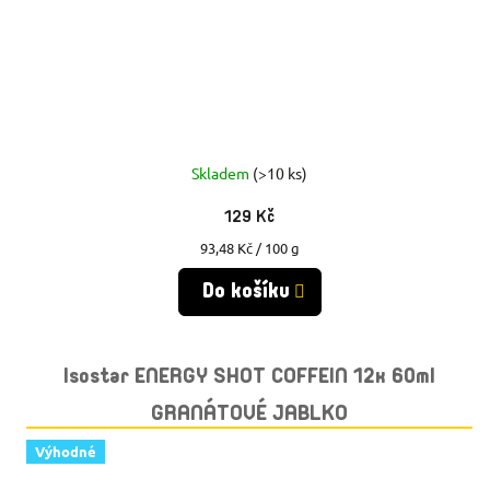
Skladem
(>10 ks)
129 Kč
Měrná
93,48 Kč / 100 g
cena:
Do košíku
Isostar ENERGY SHOT COFFEIN 12x 60ml
GRANÁTOVÉ JABLKO
Výhodné