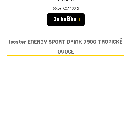
Měrná
66,67 Kč / 100 g
cena:
Do košíku
Isostar ENERGY SPORT DRINK 790G TROPICKÉ
OVOCE