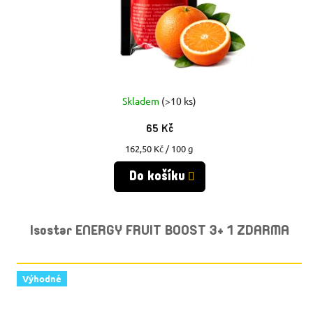
Skladem
(>10 ks)
65 Kč
Měrná
162,50 Kč / 100 g
cena:
Do košíku
Isostar ENERGY FRUIT BOOST 3+ 1 ZDARMA
Výhodné