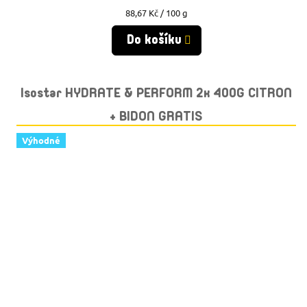
Měrná
88,67 Kč / 100 g
cena:
Do košíku
Isostar HYDRATE & PERFORM 2x 400G CITRON
+ BIDON GRATIS
Výhodné