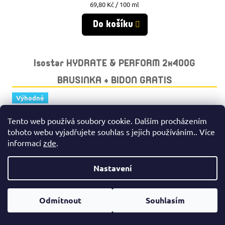
Měrná
69,80 Kč / 100 ml
cena:
Do košíku
Isostar HYDRATE & PERFORM 2x400G
BRUSINKA + BIDON GRATIS
Výhodné
Tento web používá soubory cookie. Dalším procházením
tohoto webu vyjadřujete souhlas s jejich používáním.. Více
informací
zde
.
Nastavení
Odmítnout
Souhlasím