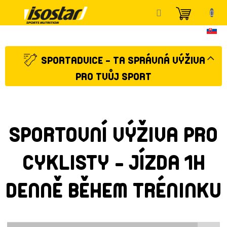
Přejít
NÁKUP
na
KOŠÍK
obsah
SPORTADVICE - TA SPRÁVNÁ VÝŽIVA
PRO TVŮJ SPORT
SPORTOVNÍ VÝŽIVA PRO
CYKLISTY - JÍZDA 1H
DENNĚ BĚHEM TRÉNINKU