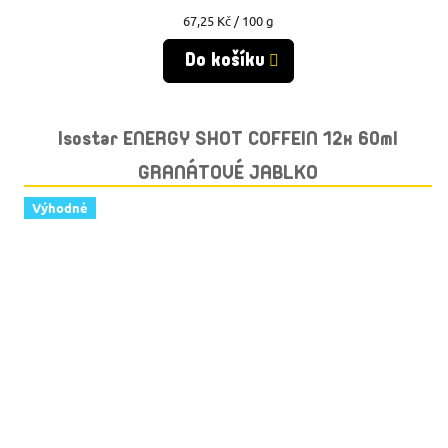
Měrná
67,25 Kč / 100 g
cena:
Do košíku
Isostar ENERGY SHOT COFFEIN 12x 60ml
GRANÁTOVÉ JABLKO
Výhodné