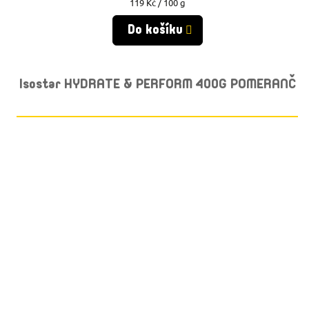
Měrná
119 Kč / 100 g
cena:
Do košíku
Isostar HYDRATE & PERFORM 400G POMERANČ