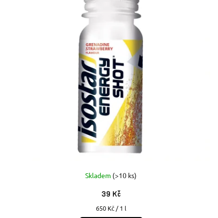
Skladem
(>10 ks)
39 Kč
Měrná
650 Kč / 1 l
cena: