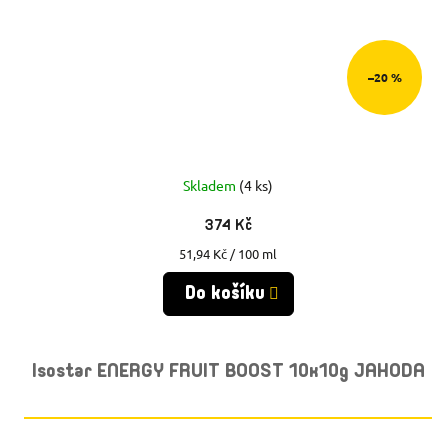
–20 %
Skladem
(4 ks)
374 Kč
Měrná
51,94 Kč / 100 ml
cena:
Do košíku
Isostar ENERGY FRUIT BOOST 10x10g JAHODA