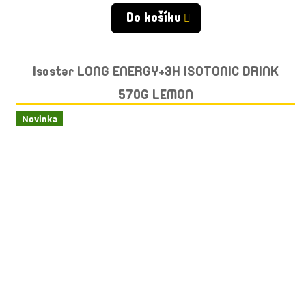
cena:
Do košíku
Isostar LONG ENERGY+3H ISOTONIC DRINK
570G LEMON
Novinka