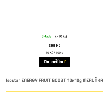
Skladem
(>10 ks)
399 Kč
Měrná
70 Kč / 100 g
cena:
Do košíku
Isostar ENERGY FRUIT BOOST 10x10g MERUŇKA