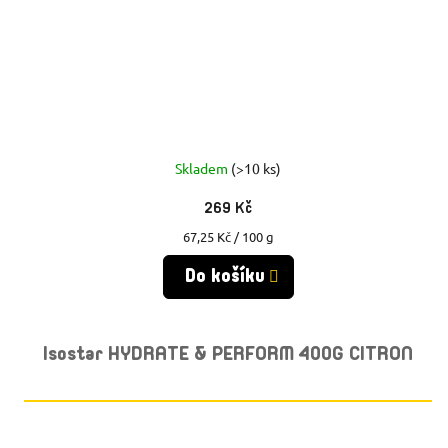
Skladem
(>10 ks)
269 Kč
Měrná
67,25 Kč / 100 g
cena:
Do košíku
Isostar HYDRATE & PERFORM 400G CITRON