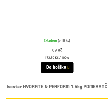
Skladem
(>10 ks)
69 Kč
Měrná
172,50 Kč / 100 g
cena:
Do košíku
Isostar HYDRATE & PERFORM 1.5kg POMERANČ