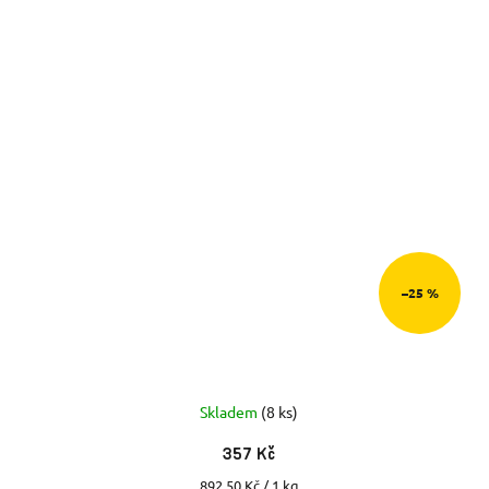
–25 %
Skladem
(8 ks)
357 Kč
Měrná
892,50 Kč / 1 kg