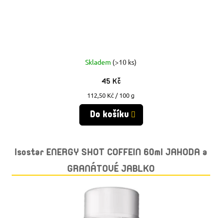
U
U
K
K
T
T
Ů
Skladem
(>10 ks)
Ů
45 Kč
Měrná
112,50 Kč / 100 g
cena:
Do košíku
Isostar ENERGY SHOT COFFEIN 60ml JAHODA a
GRANÁTOVÉ JABLKO