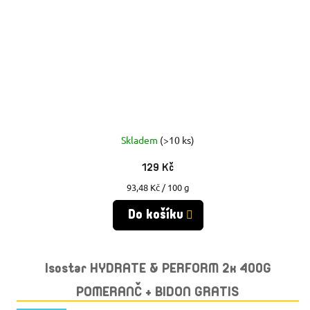
Skladem
(>10 ks)
129 Kč
Měrná
93,48 Kč / 100 g
cena:
Do košíku
Isostar HYDRATE & PERFORM 2x 400G
POMERANČ + BIDON GRATIS