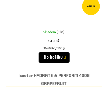
–15 %
Skladem
(9 ks)
549 Kč
Měrná
36,60 Kč / 100 g
cena:
Do košíku
Isostar HYDRATE & PERFORM 400G
GRAPEFRUIT