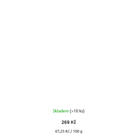
Skladem
(>10 ks)
269 Kč
Měrná
67,25 Kč / 100 g