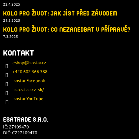
22.4.2025
KOLO PRO ŽIVOT: JAK JÍST PŘED ZÁVODEM
21.3.2025
KOLO PRO ŽIVOT: CO NEZANEDBAT V PŘÍPRAVĚ?
7.3.2025
KONTAKT
eshop
@
isostar.cz
+420 602 366 388
Isostar Facebook
i.s.o.s.t.a.r.cz_sk/
Isostar YouTube
ESATRADE S.R.O.
IČ: 27109470
DIČ: CZ27109470