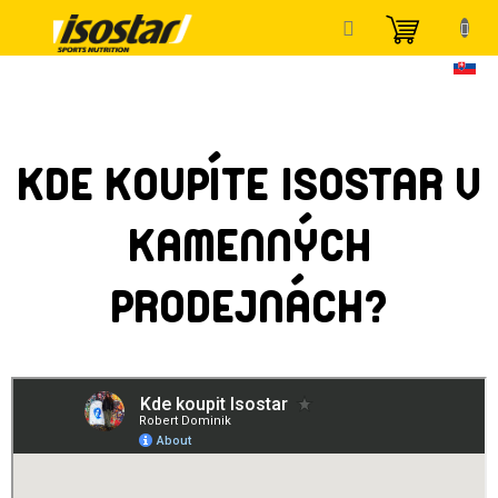
Přejít
NÁKUP
na
KOŠÍK
obsah
KDE KOUPÍTE ISOSTAR V
KAMENNÝCH
PRODEJNÁCH?