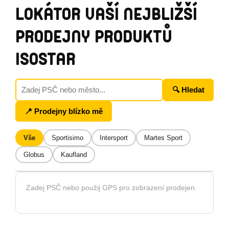
LOKÁTOR VAŠÍ NEJBLIŽŠÍ
PRODEJNY PRODUKTŮ
ISOSTAR
🔍 Hledat
📍 Prodejny blízko mě
Vše
Sportisimo
Intersport
Martes Sport
Globus
Kaufland
Zadej PSČ nebo použij GPS pro zobrazení prodejen.