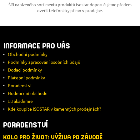
Šíři nabízeného sortimentu produktů Isostar doporučujeme předem
ověřit telefonicky přímo v prodejně.
Z
Á
INFORMACE PRO VÁS
Obchodní podmínky
P
Podmínky zpracování osobních údajů
Dodací podmínky
A
Platební podmínky
T
Poradenství
Hodnocení obchodu
Í
🚴‍♂️ akademie
Kde koupíte ISOSTAR v kamenných prodejnách?
PORADENSTVÍ
KOLO PRO ŽIVOT: VÝŽIVA PO ZÁVODĚ