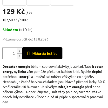
129 Kč
/ ks
Měrná
107,50 Kč / 100 g
cena:
Skladem
(>10 ks)
Můžeme doručit do:
13.8.2026
Přidat do košíku
Dostatek energie
během sportovní aktivity je základ. Tato
Isostar
energy tyčinka
vám pomůže překonat každou krizi. Rychle
doplní
potřebnou
energii
a umožní tak udržet váš výkon co nejdéle.
Neobsahuje žádná barviva, základem jsou hlavně přírodní látky. 30 %
tvoří cerálie, 10 % ovoce. Je skvělým
zdrojem energie
před nebo
během výkonu. Doporučujeme ji mít vždy po ruce, zachrání vás ve
dnech, kdy nestíháte vůbec nic. Ať už půjde o sportovní či pracovní
den.