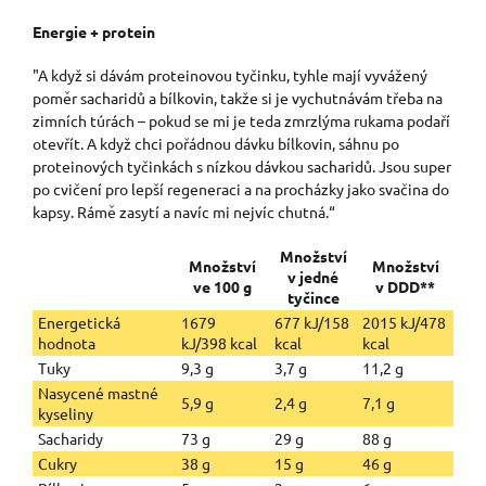
Energie + protein
"A když si dávám proteinovou tyčinku, tyhle mají vyvážený
poměr sacharidů a bílkovin, takže si je vychutnávám třeba na
zimních túrách – pokud se mi je teda zmrzlýma rukama podaří
otevřít. A když chci pořádnou dávku bílkovin, sáhnu po
proteinových tyčinkách s nízkou dávkou sacharidů. Jsou super
po cvičení pro lepší regeneraci a na procházky jako svačina do
kapsy. Rámě zasytí a navíc mi nejvíc chutná.“
Množství
Množství
Množství
v jedné
ve 100 g
v DDD**
tyčince
Energetická
1679
677 kJ/158
2015 kJ/478
hodnota
kJ/398 kcal
kcal
kcal
Tuky
9,3 g
3,7 g
11,2 g
Nasycené mastné
5,9 g
2,4 g
7,1 g
kyseliny
Sacharidy
73 g
29 g
88 g
Cukry
38 g
15 g
46 g