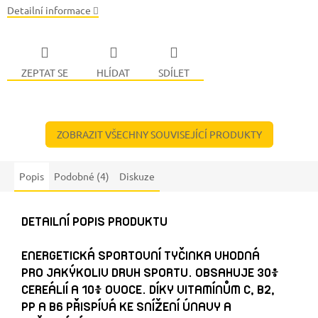
Detailní informace
ZEPTAT SE
HLÍDAT
SDÍLET
ZOBRAZIT VŠECHNY SOUVISEJÍCÍ PRODUKTY
Popis
Podobné (4)
Diskuze
DETAILNÍ POPIS PRODUKTU
ENERGETICKÁ SPORTOVNÍ TYČINKA VHODNÁ
PRO JAKÝKOLIV DRUH SPORTU. OBSAHUJE 30%
CEREÁLIÍ A 10% OVOCE. DÍKY VITAMÍNŮM C, B2,
PP A B6 PŘISPÍVÁ KE SNÍŽENÍ ÚNAVY A