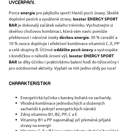
VYČERPÁNÍ.
Porce
energie
pro jakýkoliv sport! Menší pocit únavy. Skvělé
doplnění pestré a vyvážené stravy.
Isostar ENERGY SPORT
BAR
je dokonalý začátek vašeho tréninku. Vychutnejte si
skvělou chuťovou kombinaci, která vám navíc pomůže
překlenout i náročné úseky
dávkou energie
. 30 % cereálií a
10 % ovoce doplňuje i efektivní kombinace vitamínů C, E, PP
a celé skupiny B. Účinně
oddálíte pocit únavy
a vystoupáte
s kondičkou o několik úrovní výš.
Isostar ENERGY SPORT
BAR
se díky účinku i praktickému balení hodí do tělocvičny i
pro outdoorové aktivity. Vyplatí se mít jednu vždy po ruce!
CHARAKTERISTIKA
Energetická tyčinka s banány bohatá na sacharidy.
Vhodná kombinace jednoduchých a složených
sacharidů k pokrytí energetických nároků
Zdroj vitaminu B1, B2, PP, C a E
Vitaminy B1 a PP napomáhají při přeměně přijaté
stravy na energii
Vitaminy C, E a B2 jsou antioxidanty chránící buněčné