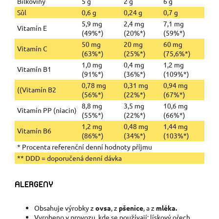
Bílkoviny
5 g
2 g
6 g
Sůl
0,6 g
0,24 g
0,7 g
5,9 mg
2,4 mg
7,1 mg
Vitamín E
(49%*)
(20%*)
(59%*)
50 mg
20 mg
60 mg
Vitamín C
(63%*)
(25%*)
(75,6%*)
1,0 mg
0,4 mg
1,2 mg
Vitamín B1
(91%*)
(36%*)
(109%*)
0,78 mg
0,31 mg
0,94 mg
((Vitamín B2
(56%*)
(22%*)
(67%*)
8,8 mg
3,5 mg
10,6 mg
Vitamín PP (niacin)
(55%*)
(22%*)
(66%*)
1,2 mg
0,48 mg
1,44 mg
Vitamín B6
(86%*)
(34%*)
(103%*)
* Procenta referenční denní hodnoty příjmu
** DDD = doporučená denní dávka
ALERGENY
Obsahuje výrobky z
ovsa
, z
pšenice
, a z
mléka.
Vyrobeno v provozu, kde se používají: lískový ořech,