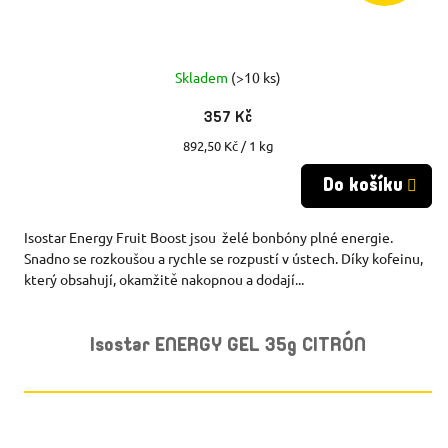
Skladem
(>10 ks)
357 Kč
Měrná
892,50 Kč / 1 kg
cena:
Do košíku
Isostar Energy Fruit Boost jsou želé bonbóny plné energie.
Snadno se rozkoušou a rychle se rozpustí v ústech. Díky kofeinu,
který obsahují, okamžitě nakopnou a dodají...
Isostar ENERGY GEL 35g CITRÓN