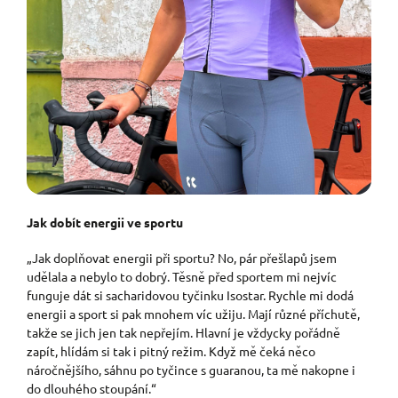
Jak dobít energii ve sportu
„Jak doplňovat energii při sportu? No, pár přešlapů jsem
udělala a nebylo to dobrý. Těsně před sportem mi nejvíc
funguje dát si sacharidovou tyčinku Isostar. Rychle mi dodá
energii a sport si pak mnohem víc užiju. Mají různé příchutě,
takže se jich jen tak nepřejím. Hlavní je vždycky pořádně
zapít, hlídám si tak i pitný režim. Když mě čeká něco
náročnějšího, sáhnu po tyčince s guaranou, ta mě nakopne i
do dlouhého stoupání.“