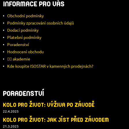
INFORMACE PRO VÁS
P
Obchodní podmínky
A
Podmínky zpracování osobních údajů
Dodací podmínky
T
Platební podmínky
Í
Poradenství
Hodnocení obchodu
🚴‍♂️ akademie
Kde koupíte ISOSTAR v kamenných prodejnách?
PORADENSTVÍ
KOLO PRO ŽIVOT: VÝŽIVA PO ZÁVODĚ
22.4.2025
KOLO PRO ŽIVOT: JAK JÍST PŘED ZÁVODEM
21.3.2025