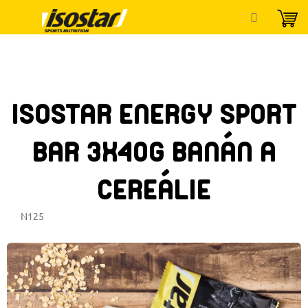
Přejít
na
obsah
ISOSTAR ENERGY SPORT
BAR 3X40G BANÁN A
CEREÁLIE
N125