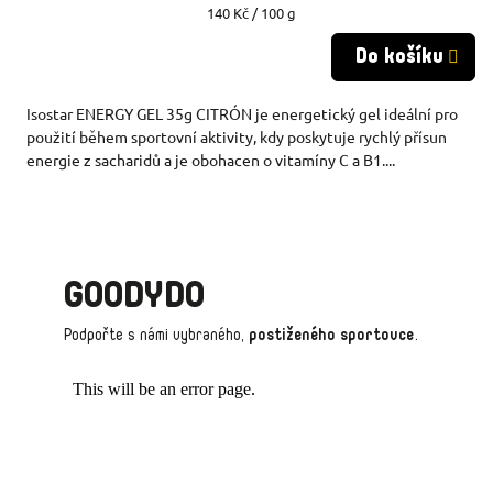
Měrná
140 Kč / 100 g
cena:
Do košíku
Isostar ENERGY GEL 35g CITRÓN je energetický gel ideální pro
použití během sportovní aktivity, kdy poskytuje rychlý přísun
energie z sacharidů a je obohacen o vitamíny C a B1....
GOODYDO
Podpořte s námi vybraného,
postiženého sportovce
.