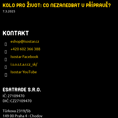
KOLO PRO ŽIVOT: CO NEZANEDBAT V PŘÍPRAVĚ?
7.3.2025
KONTAKT
eshop
@
isostar.cz
+420 602 366 388
Isostar Facebook
i.s.o.s.t.a.r.cz_sk/
Isostar YouTube
ESATRADE S.R.O.
IČ: 27109470
DIČ: CZ27109470
Türkova 2319/5b
149 00 Praha 4 - Chodov