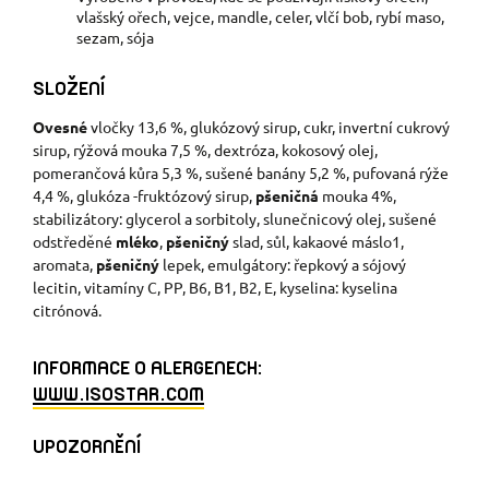
vlašský ořech, vejce, mandle, celer, vlčí bob, rybí maso,
sezam, sója
SLOŽENÍ
Ovesné
vločky 13,6 %, glukózový sirup, cukr, invertní cukrový
sirup, rýžová mouka 7,5 %, dextróza, kokosový olej,
pomerančová kůra 5,3 %, sušené banány 5,2 %, pufovaná rýže
4,4 %, glukóza -fruktózový sirup,
pšeničná
mouka 4%,
stabilizátory: glycerol a sorbitoly, slunečnicový olej, sušené
odstředěné
mléko
,
pšeničný
slad, sůl, kakaové máslo1,
aromata,
pšeničný
lepek, emulgátory: řepkový a sójový
lecitin, vitamíny C, PP, B6, B1, B2, E, kyselina: kyselina
citrónová.
INFORMACE O ALERGENECH:
WWW.ISOSTAR.COM
UPOZORNĚNÍ