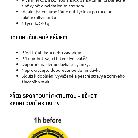
složky před oxidativním stresem
Ideální balení umožňuje mít tyčinku po ruce při
jakémkoliv sportu
1 tyčinka: 40 g
DOPORUČOVANÝ PŘÍJEM
Před tréninkem nebo závodem
Při dlouhotrvající intenzivní zátěži
Doporučená denní dávka: 3 tyčinky.
Nepřekračujte doporučenou denní dávku
Slouží k doplnění vyvážené a pestré stravy a zdravého
životního stylu.
PŘED SPORTOVNÍ AKTIVITOU - BĚHEM
SPORTOVNÍ AKTIVITY