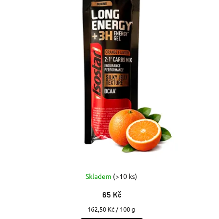
Skladem
(>10 ks)
65 Kč
Měrná
162,50 Kč / 100 g
cena: