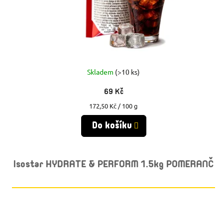
Skladem
(>10 ks)
69 Kč
Měrná
172,50 Kč / 100 g
cena:
Do košíku
Isostar HYDRATE & PERFORM 1.5kg POMERANČ