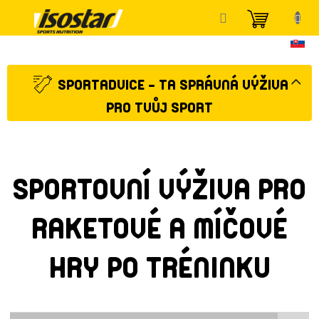
Přejít
NÁKUP
na
KOŠÍK
obsah
SPORTADVICE - TA SPRÁVNÁ VÝŽIVA
PRO TVŮJ SPORT
SPORTOVNÍ VÝŽIVA PRO
RAKETOVÉ A MÍČOVÉ
HRY PO TRÉNINKU