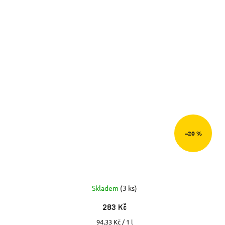
–20 %
Skladem
(3 ks)
283 Kč
Měrná
94,33 Kč / 1 l