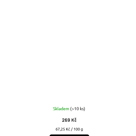
Skladem
(>10 ks)
269 Kč
Měrná
67,25 Kč / 100 g
cena: