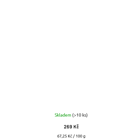
Skladem
(>10 ks)
269 Kč
Měrná
67,25 Kč / 100 g