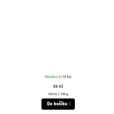
Skladem
(>10 ks)
55 Kč
Měrná
100 Kč / 100 g
cena:
Do košíku