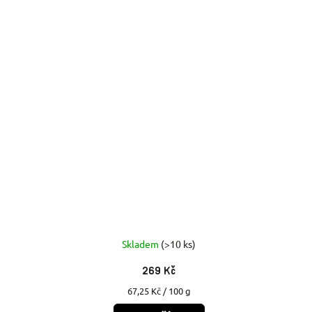
Skladem
(>10 ks)
269 Kč
Měrná
67,25 Kč / 100 g
cena: