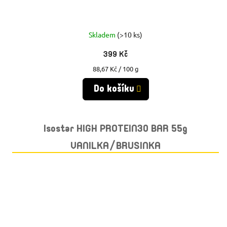
Skladem
(>10 ks)
399 Kč
Měrná
88,67 Kč / 100 g
cena:
Do košíku
Isostar HIGH PROTEIN30 BAR 55g
VANILKA/BRUSINKA