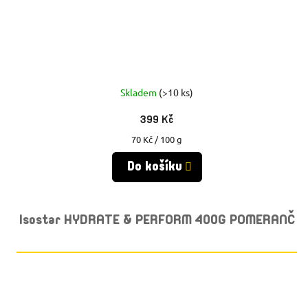
Skladem
(>10 ks)
399 Kč
Měrná
70 Kč / 100 g
cena:
Do košíku
Isostar HYDRATE & PERFORM 400G POMERANČ