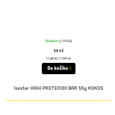
Skladem
(>10 ks)
59 Kč
Měrná
11,80 Kč / 100 ml
cena:
Do košíku
Isostar HIGH PROTEIN30 BAR 55g KOKOS