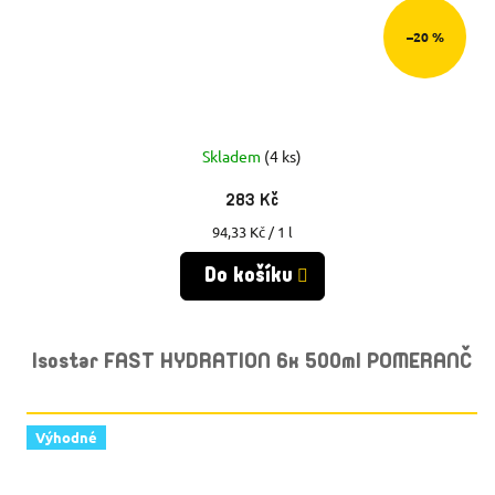
–20 %
Skladem
(4 ks)
283 Kč
Měrná
94,33 Kč / 1 l
cena:
Do košíku
Isostar FAST HYDRATION 6x 500ml POMERANČ
Výhodné