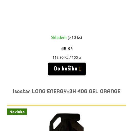
U
U
K
K
T
T
Ů
Skladem
(>10 ks)
Ů
45 Kč
Měrná
112,50 Kč / 100 g
cena:
Do košíku
Isostar LONG ENERGY+3H 40G GEL ORANGE
Novinka