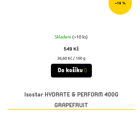
–15 %
Skladem
(>10 ks)
549 Kč
Měrná
36,60 Kč / 100 g
cena:
Do košíku
Isostar HYDRATE & PERFORM 400G
GRAPEFRUIT