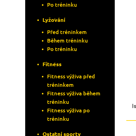
Po tréninku
Lyžování
Před tréninkem
Během tréninku
Po tréninku
Fitness
Fitness výživa před
tréninkem
Fitness výživa během
tréninku
I
Fitness výživa po
tréninku
Ostatní sporty