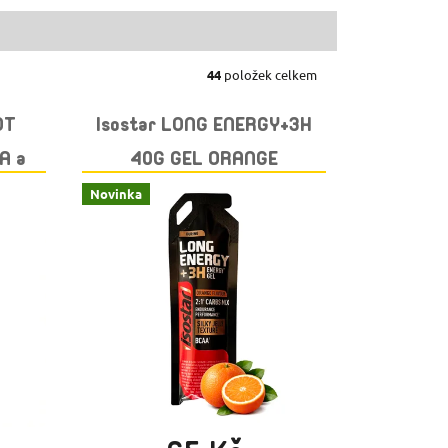
44
položek celkem
OT
Isostar LONG ENERGY+3H
A a
40G GEL ORANGE
KO
Novinka
Skladem
(>10 ks)