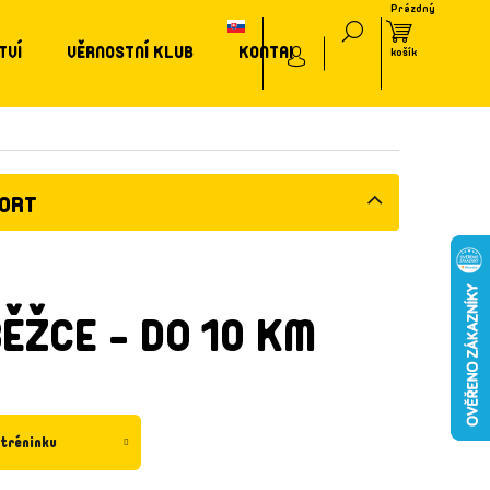
TVÍ
VĚRNOSTNÍ KLUB
KONTAKT
PORT
ĚŽCE - DO 10 KM
 tréninku