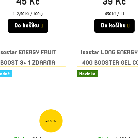
45 Kč
39 Kč
Měrná
Měrná
112,50 Kč / 100 g
650 Kč / 1 l
cena:
cena:
Do košíku
Do košíku
Isostar ENERGY FRUIT
Isostar LONG ENERG
BOOST 3+ 1 ZDARMA
40G BOOSTER GEL C
hodné
Novinka
–25 %