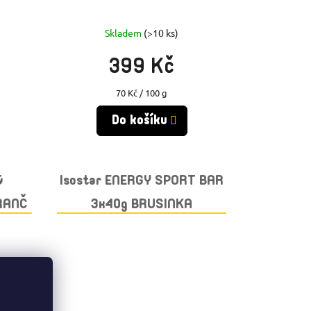
Skladem
(>10 ks)
399 Kč
Měrná
70 Kč / 100 g
cena:
Do košíku
&
Isostar ENERGY SPORT BAR
RANČ
3x40g BRUSINKA