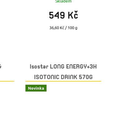
Skladem
549 Kč
Měrná
36,60 Kč / 100 g
cena:
&
Isostar LONG ENERGY+3H
ISOTONIC DRINK 570G
LEMON
Novinka