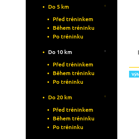
D
U
Do 5 km
U
K
Před tréninkem
Během tréninku
K
T
Po tréninku
T
Ů
Do 10 km
Ů
Před tréninkem
Během tréninku
Vý
Po tréninku
Do 20 km
Před tréninkem
Během tréninku
Po tréninku