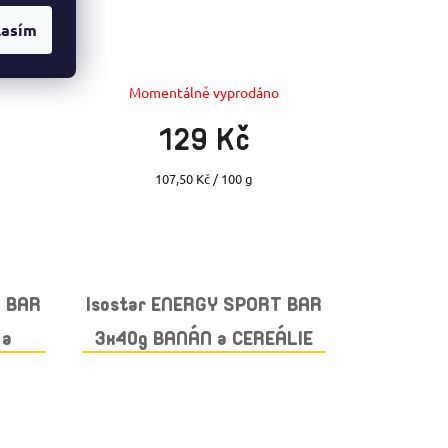
lasím
Momentálně vyprodáno
129 Kč
Měrná
107,50 Kč / 100 g
cena:
T BAR
Isostar ENERGY SPORT BAR
 a
3x40g BANÁN a CEREÁLIE