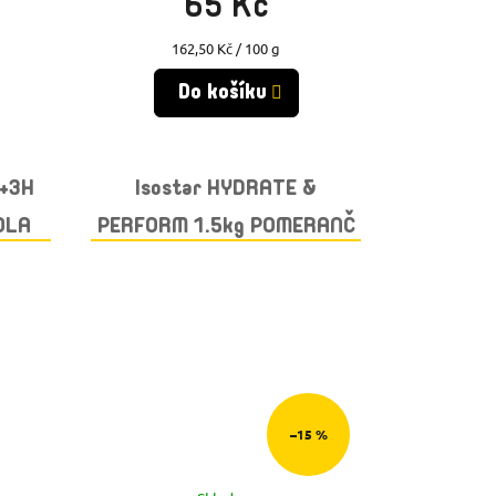
65 Kč
Měrná
162,50 Kč / 100 g
cena:
Do košíku
Y+3H
Isostar HYDRATE &
OLA
PERFORM 1.5kg POMERANČ
–15 %