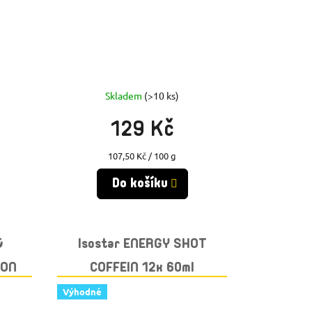
Skladem
(>10 ks)
129 Kč
Měrná
107,50 Kč / 100 g
cena:
Do košíku
&
Isostar ENERGY SHOT
RON
COFFEIN 12x 60ml
GRANÁTOVÉ JABLKO
Výhodné