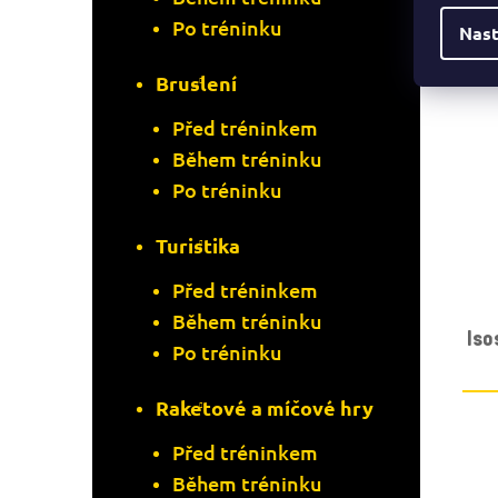
Po tréninku
Nast
Bruslení
Před tréninkem
Během tréninku
Po tréninku
Turistika
Před tréninkem
Během tréninku
Is
Po tréninku
Raketové a míčové hry
Před tréninkem
Během tréninku