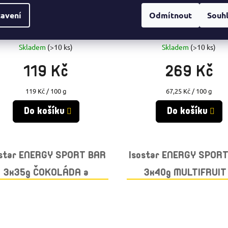
avení
Odmítnout
Souh
Skladem
(>10 ks)
Skladem
(>10 ks)
119 Kč
269 Kč
Měrná
Měrná
119 Kč / 100 g
67,25 Kč / 100 g
cena:
cena:
Do košíku
Do košíku
ostar ENERGY SPORT BAR
Isostar ENERGY SPOR
3x35g ČOKOLÁDA a
3x40g MULTIFRUIT
CEREÁLIE
CEREÁLIE