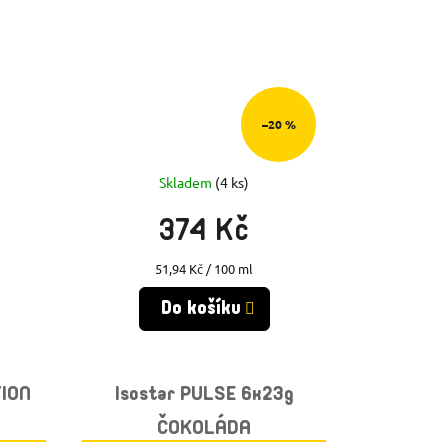
–20 %
Skladem
(4 ks)
374 Kč
Měrná
51,94 Kč / 100 ml
cena:
Do košíku
TION
Isostar PULSE 6x23g
ČOKOLÁDA