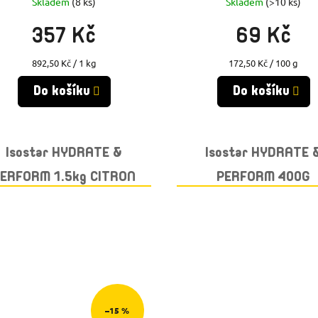
Skladem
(8 ks)
Skladem
(>10 ks)
357 Kč
69 Kč
Měrná
Měrná
892,50 Kč / 1 kg
172,50 Kč / 100 g
cena:
cena:
Do košíku
Do košíku
Isostar HYDRATE &
Isostar HYDRATE 
ERFORM 1.5kg CITRON
PERFORM 400G
GRAPEFRUIT
–15 %