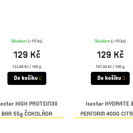
Skladem
(>10 ks)
Skladem
(>10 ks)
129 Kč
129 Kč
Měrná
Měrná
122,86 Kč / 100 g
107,50 Kč / 100 g
cena:
cena:
Do košíku
Do košíku
sostar HIGH PROTEIN30
Isostar HYDRATE 
BAR 55g ČOKOLÁDA
PERFORM 400G CIT