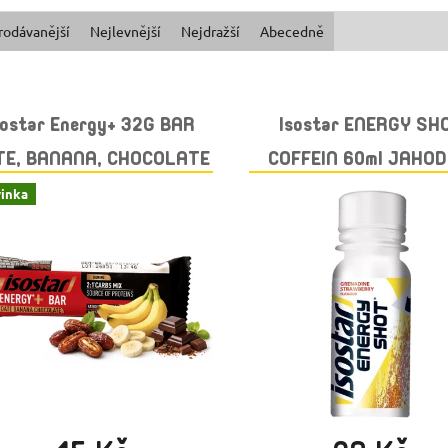
rodávanější
Nejlevnější
Nejdražší
Abecedně
sostar Energy+ 32G BAR
Isostar ENERGY SH
TE, BANANA, CHOCOLATE
COFFEIN 60ml JAHOD
GRANÁTOVÉ JABL
inka
Skladem
(>10 ks)
Skladem
(>10 ks)