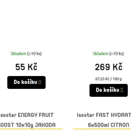
Skladem
(>10 ks)
Skladem
(>10 ks)
55 Kč
269 Kč
Měrná
67,25 Kč / 100 g
Do košíku
cena:
Do košíku
Isostar ENERGY FRUIT
Isostar FAST HYDRA
BOOST 10x10g JAHODA
6x500ml CITRON