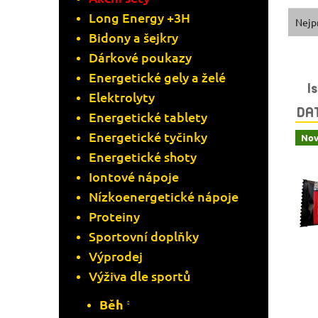
Ř
Long Energy +3H
A
Nejp
Bidony a šejkry
A
N
Dárkové poukazy
V
Energetické gely a želé
Z
N
I
Elektrolyty
Ý
E
DA
Í
Energetické tablety
P
Energetické tyčinky
Nov
N
P
Energetické shoty
I
Í
A
Iontové nápoje
S
Nízkoenergetické nápoje
P
N
Proteiny
P
R
Sportovní doplňky
E
Výprodej
R
O
L
Výživa dle sportů
O
D
Běh