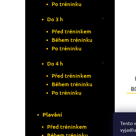
Po tréninku
Do 3 h
Před tréninkem
Během tréninku
Po tréninku
Do 4 h
Před tréninkem
Během tréninku
B
Po tréninku
Plavání
Tento 
Před tréninkem
vyjadřu
Během tréninku