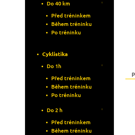
Do 40 km
Před tréninkem
Během tréninku
Po tréninku
Cyklistika
Do 1h
P
Před tréninkem
Během tréninku
Po tréninku
Do 2 h
Před tréninkem
Během tréninku