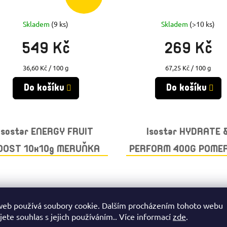
Skladem
(9 ks)
Skladem
(>10 ks)
549 Kč
269 Kč
Měrná
Měrná
36,60 Kč / 100 g
67,25 Kč / 100 g
cena:
cena:
Do košíku
Do košíku
Isostar ENERGY FRUIT
Isostar HYDRATE 
OOST 10x10g MERUŇKA
PERFORM 400G POME
web používá soubory cookie. Dalším procházením tohoto webu
jete souhlas s jejich používáním.. Více informací
zde
.