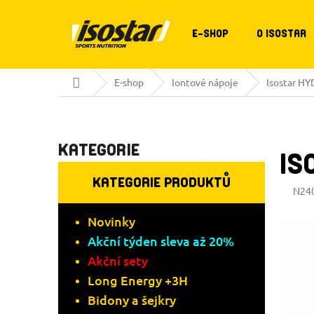
Přejít
na
obsah
E-SHOP
O ISOSTAR
Domů
E-shop
Iontové nápoje
Isostar 
Přeskočit
P
kategorie
KATEGORIE
IS
O
KATEGORIE PRODUKTŮ
S
N24
T
Novinky
Akční týden sleva až 20%
R
Akční sety
Long Energy +3H
A
Bidony a šejkry