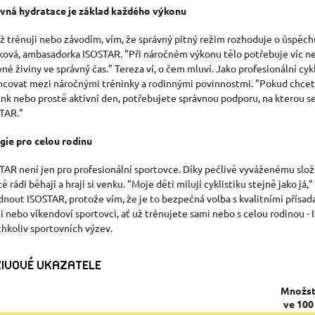
vná hydratace je základ každého výkonu
ž trénuji nebo závodím, vím, že správný pitný režim rozhoduje o úspěchu
ková, ambasadorka ISOSTAR. "Při náročném výkonu tělo potřebuje víc než 
vné živiny ve správný čas." Tereza ví, o čem mluví. Jako profesionální c
ncovat mezi náročnými tréninky a rodinnými povinnostmi. "Pokud chcete 
ink nebo prostě aktivní den, potřebujete správnou podporu, na kterou 
TAR."
gie pro celou rodinu
TAR není jen pro profesionální sportovce. Díky pečlivě vyváženému slože
ě rádi běhají a hrají si venku. "Moje děti milují cyklistiku stejně jako já
dnout ISOSTAR, protože vím, že je to bezpečná volba s kvalitními přísada
ti nebo víkendoví sportovci, ať už trénujete sami nebo s celou rodinou 
chkoliv sportovních výzev.
IVOVÉ UKAZATELE
Množst
ve 100