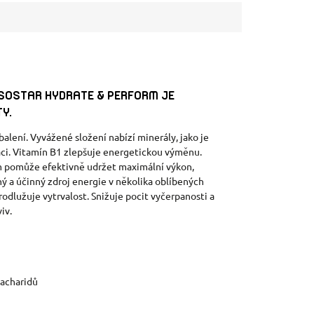
ISOSTAR HYDRATE & PERFORM JE
Y.
alení. Vyvážené složení nabízí minerály, jako je
raci. Vitamín B1 zlepšuje energetickou výměnu.
m pomůže efektivně udržet maximální výkon,
ý a účinný zdroj energie v několika oblíbených
odlužuje vytrvalost. Snižuje pocit vyčerpanosti a
iv.
sacharidů