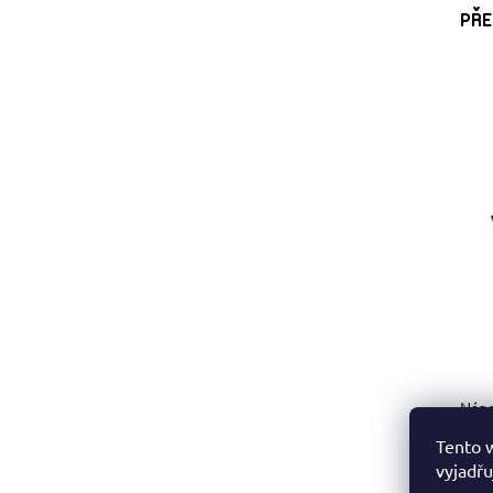
PŘE
Nápo
Tento 
Potr
vyjadřu
udrž