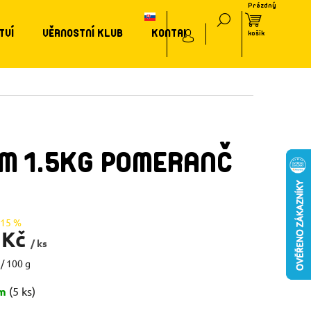
TVÍ
VĚRNOSTNÍ KLUB
KONTAKT
RM 1.5KG POMERANČ
–15 %
 Kč
/ ks
/ 100 g
em
(5 ks)