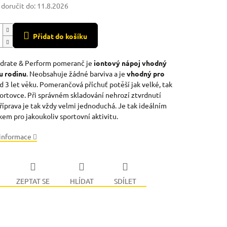
oručit do:
11.8.2026
Přidat do košíku
ydrate & Perform pomeranč je
iontový nápoj vhodný
u rodinu
. Neobsahuje žádné barviva a je
vhodný pro
od 3 let věku. Pomerančová příchuť potěší jak velké, tak
portovce. Při správném skladování nehrozí ztvrdnutí
říprava je tak vždy velmi jednoduchá. Je tak ideálním
kem pro jakoukoliv sportovní aktivitu.
 informace
ZEPTAT SE
HLÍDAT
SDÍLET