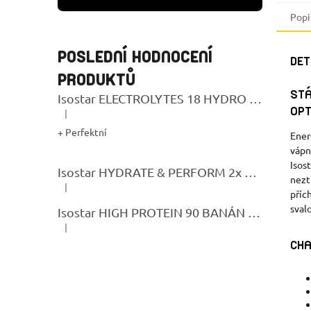
Popi
POSLEDNÍ HODNOCENÍ
DET
PRODUKTŮ
STÁ
Isostar ELECTROLYTES 18 HYDRO TABS LEMON
OPT
|
Hodnocení produktu je 5 z 5 hvězdiček.
+ Perfektní
Ener
vápn
Isos
Isostar HYDRATE & PERFORM 2x 400G CITRON + BIDON GRATIS
nezt
|
Hodnocení produktu je 5 z 5 hvězdiček.
příc
sval
Isostar HIGH PROTEIN 90 BANÁN 400g
|
Hodnocení produktu je 5 z 5 hvězdiček.
CHA