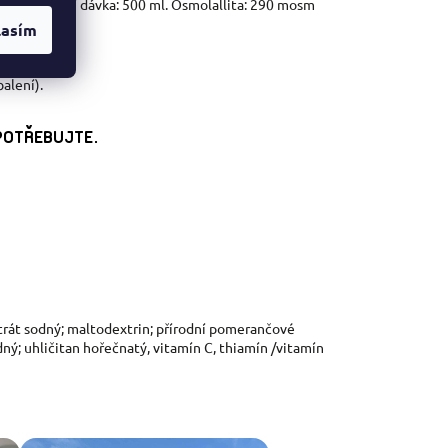
ručená denní dávka: 500 ml. Osmolallita: 290 mosm
lasím
alení).
POTŘEBUJTE.
citrát sodný; maltodextrin; přírodní pomerančové
ný; uhličitan hořečnatý, vitamín C, thiamín /vitamín