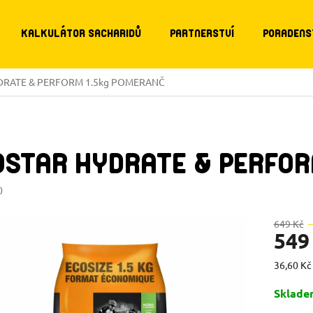
KALKULÁTOR SACHARIDŮ
PARTNERSTVÍ
PORADENS
HYDRATE & PERFORM 1.5kg POMERANČ
OSTAR HYDRATE & PERFO
0
649 Kč
549
Měrná
36,60 Kč 
cena:
Sklad