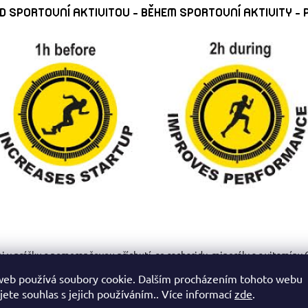
D SPORTOVNÍ AKTIVITOU - BĚHEM SPORTOVNÍ AKTIVITY - 
j v prášku s pomerančovou příchutí, se sacharidy, minerály a s vitamíny C
web používá soubory cookie. Dalším procházením tohoto webu
avina obohacená doplňky stravy. Vhodné pro sportovce. Výrobek je určen 
jete souhlas s jejich používáním.. Více informací
zde
.
ení výkonnosti při delším vytrvalostním sportovním výkonu a zvyšuje vs