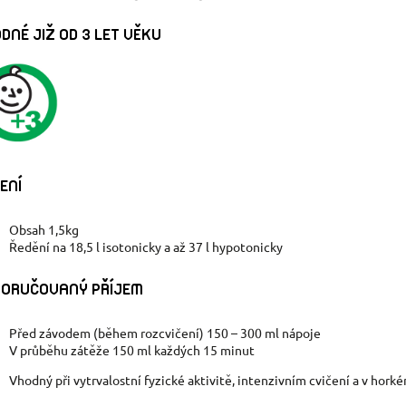
DNÉ JIŽ OD 3 LET VĚKU
ENÍ
Obsah 1,5kg
Ředění na 18,5 l isotonicky a až 37 l hypotonicky
ORUČOVANÝ PŘÍJEM
Před závodem (během rozcvičení) 150 – 300 ml nápoje
V průběhu zátěže 150 ml každých 15 minut
Vhodný při vytrvalostní fyzické aktivitě, intenzivním cvičení a v hork