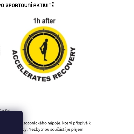
PO SPORTOVNÍ AKTIVITĚ
 a B1.
k přípravě isotonického nápoje, který přispívá k
třebávání vody. Nezbytnou součástí je příjem