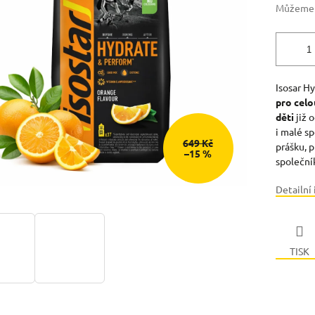
Můžeme d
Isosar H
pro celo
děti
již 
i malé s
649 Kč
prášku, p
–15 %
společní
Detailní
TISK