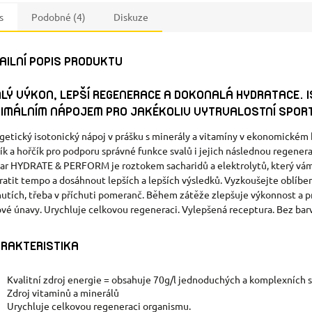
s
Podobné (4)
Diskuze
AILNÍ POPIS PRODUKTU
LÝ VÝKON, LEPŠÍ REGENERACE A DOKONALÁ HYDRATACE. 
IMÁLNÍM NÁPOJEM PRO JAKÉKOLIV VYTRVALOSTNÍ SPORT
getický isotonický nápoj v prášku s minerály a vitamíny v ekonomickém b
ík a hořčík pro podporu správné funkce svalů i jejich následnou regene
tar HYDRATE & PERFORM je roztokem sacharidů a elektrolytů, který vá
ratit tempo a dosáhnout lepších a lepších výsledků. Vyzkoušejte oblíben
hutích, třeba v příchuti pomeranč. Během zátěže zlepšuje výkonnost a pr
ové únavy. Urychluje celkovou regeneraci. Vylepšená receptura. Bez barv
RAKTERISTIKA
Kvalitní zdroj energie = obsahuje 70g/l jednoduchých a komplexních 
Zdroj vitaminů a minerálů
Urychluje celkovou regeneraci organismu.