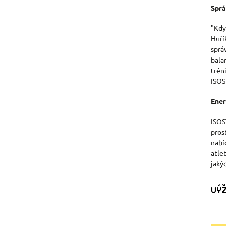
Sprá
"Kdy
Huří
sprá
bala
trén
ISOS
Ener
ISOS
prost
nabí
atle
jaký
VÝŽ