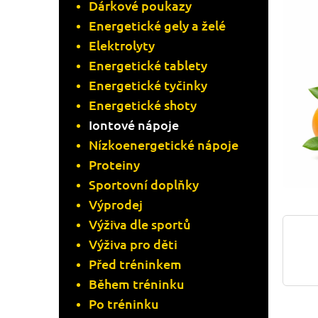
N
Dárkové poukazy
Energetické gely a želé
N
Elektrolyty
Í
Energetické tablety
Energetické tyčinky
P
Energetické shoty
A
Iontové nápoje
Nízkoenergetické nápoje
N
Proteiny
Sportovní doplňky
E
Výprodej
L
Výživa dle sportů
Výživa pro děti
Před tréninkem
Během tréninku
Po tréninku