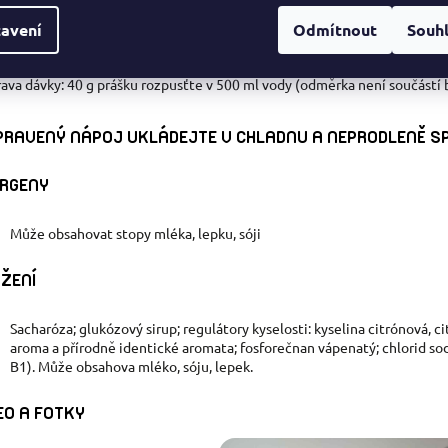
žené a pestré stravy a dodržování zásad zdravého životního stylu. Dopo
avení
Odmítnout
Souh
ekračujte doporučené denní dávkování.
rava dávky: 40 g prášku rozpusťte v 500 ml vody (odměrka není součástí b
PRAVENÝ NÁPOJ UKLÁDEJTE V CHLADNU A NEPRODLENĚ S
RGENY
Může obsahovat stopy mléka, lepku, sóji
ŽENÍ
Sacharóza; glukózový sirup; regulátory kyselosti: kyselina citrónová, 
aroma a přírodně identické aromata; fosforečnan vápenatý; chlorid sod
B1). Může obsahova mléko, sóju, lepek.
EO A FOTKY