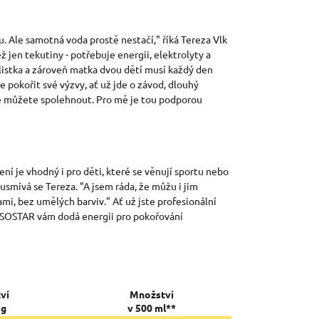
. Ale samotná voda prostě nestačí," říká Tereza Vlk
jen tekutiny - potřebuje energii, elektrolyty a
yklistka a zároveň matka dvou dětí musí každý den
pokořit své výzvy, ať už jde o závod, dlouhý
se můžete spolehnout. Pro mě je tou podporou
ní je vhodný i pro děti, které se věnují sportu nebo
," usmívá se Tereza. "A jsem ráda, že můžu i jim
mi, bez umělých barviv." Ať už jste profesionální
- ISOSTAR vám dodá energii pro pokořování
ví
Množství
 g
v 500 ml**