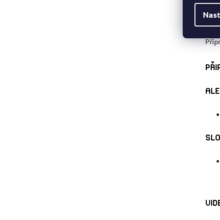
vyvá
Nast
Nepř
Příp
PŘI
ALE
SLO
VID