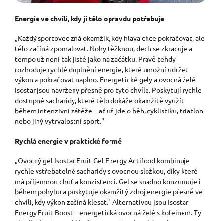
Energie ve chvíli, kdy ji tělo opravdu potřebuje
„Každý sportovec zná okamžik, kdy hlava chce pokračovat, ale
tělo začíná zpomalovat. Nohy těžknou, dech se zkracuje a
tempo už není tak jisté jako na začátku. Právě tehdy
rozhoduje rychlé doplnění energie, které umožní udržet
výkon a pokračovat naplno. Energetické gely a ovocná želé
Isostar jsou navrženy přesně pro tyto chvíle. Poskytují rychle
dostupné sacharidy, které tělo dokáže okamžitě využít
během intenzivní zátěže – ať už jde o běh, cyklistiku, triatlon
nebo jiný vytrvalostní sport."
Rychlá energie v praktické formě
„Ovocný gel Isostar Fruit Gel Energy Actifood kombinuje
rychle vstřebatelné sacharidy s ovocnou složkou, díky které
má příjemnou chuť a konzistenci. Gel se snadno konzumuje i
během pohybu a poskytuje okamžitý zdroj energie přesně ve
chvíli, kdy výkon začíná klesat." Alternativou jsou Isostar
Energy Fruit Boost – energetická ovocná želé s kofeinem. Ty