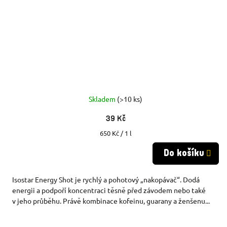
Skladem
(>10 ks)
39 Kč
Měrná
650 Kč / 1 l
cena:
Do košíku
Isostar Energy Shot je rychlý a pohotový „nakopávač“. Dodá
energii a podpoří koncentraci těsně před závodem nebo také
v jeho průběhu. Právě kombinace kofeinu, guarany a ženšenu...