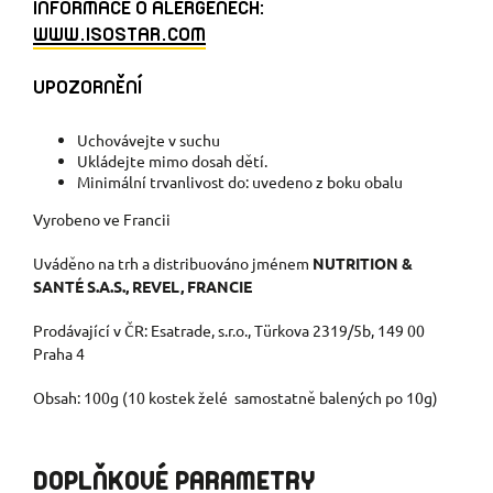
INFORMACE O ALERGENECH:
WWW.ISOSTAR.COM
UPOZORNĚNÍ
Uchovávejte v suchu
Ukládejte mimo dosah dětí.
Minimální trvanlivost do: uvedeno z boku obalu
Vyrobeno ve Francii
Uváděno na trh a distribuováno jménem
NUTRITION &
SANTÉ S.A.S., REVEL, FRANCIE
Prodávající v ČR: Esatrade, s.r.o., Türkova 2319/5b, 149 00
Praha 4
Obsah: 100g (10 kostek želé samostatně balených po 10g)
DOPLŇKOVÉ PARAMETRY