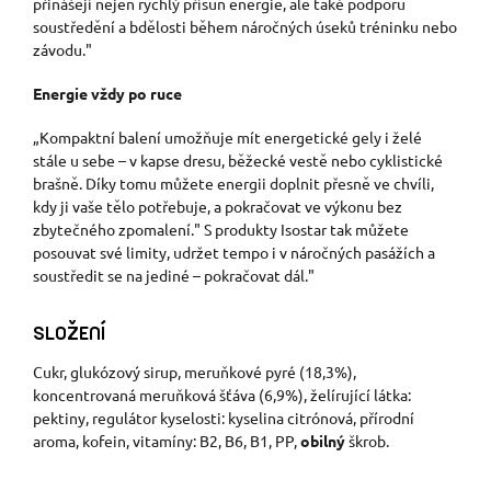
přinášejí nejen rychlý přísun energie, ale také podporu
soustředění a bdělosti během náročných úseků tréninku nebo
závodu."
Energie vždy po ruce
„Kompaktní balení umožňuje mít energetické gely i želé
stále u sebe – v kapse dresu, běžecké vestě nebo cyklistické
brašně. Díky tomu můžete energii doplnit přesně ve chvíli,
kdy ji vaše tělo potřebuje, a pokračovat ve výkonu bez
zbytečného zpomalení." S produkty Isostar tak můžete
posouvat své limity, udržet tempo i v náročných pasážích a
soustředit se na jediné – pokračovat dál."
SLOŽENÍ
Cukr, glukózový sirup, meruňkové pyré (18,3%),
koncentrovaná meruňková šťáva (6,9%), želírující látka:
pektiny, regulátor kyselosti: kyselina citrónová, přírodní
aroma, kofein, vitamíny: B2, B6, B1, PP,
obilný
škrob.