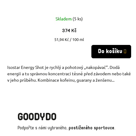
Skladem
(5 ks)
374 Kč
Měrná
51,94 Kč / 100 ml
cena:
Do košíku
Isostar Energy Shot je rychlý a pohotový „nakopávač“. Dodá
energii a tu správnou koncentraci těsně před závodem nebo také
v jeho průběhu. Kombinace kofeinu, guarany a ženšenu...
GOODYDO
Podpořte s námi vybraného,
postiženého sportovce
.