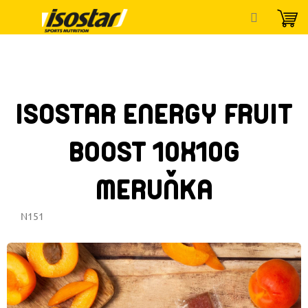
Přejít
na
obsah
ISOSTAR ENERGY FRUIT
BOOST 10X10G
MERUŇKA
N151