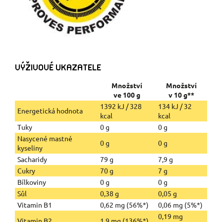
VÝŽIVOVÉ UKAZATELE
Množství
Množství
ve 100 g
v 10 g**
1392 kJ / 328
134 kJ / 32
Energetická hodnota
kcal
kcal
Tuky
0 g
0 g
Nasycené mastné
0 g
0 g
kyseliny
Sacharidy
79 g
7,9 g
Cukry
70 g
7 g
Bílkoviny
0 g
0 g
Sůl
0,38 g
0,05 g
Vitamin B1
0,62 mg (56%*)
0,06 mg (5%*)
0,19 mg
Vitamin B2
1,9 mg (136%*)