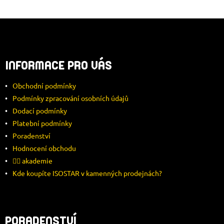
Z
Á
INFORMACE PRO VÁS
P
Obchodní podmínky
A
Podmínky zpracování osobních údajů
Dodací podmínky
T
Platební podmínky
Í
Poradenství
Hodnocení obchodu
🚴‍♂️ akademie
Kde koupíte ISOSTAR v kamenných prodejnách?
PORADENSTVÍ