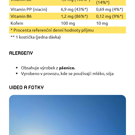
(14%*)
Vitamin PP (niacin)
6,9 mg (43%*)
0,69 mg (4%*)
Vitamin B6
1,2 mg (86%*)
0,12 mg (9%*)
Kofein
100 mg
10 mg
* Procenta referenční denní hodnoty příjmu
** 1 kostička (jedna dávka)
ALERGENY
Obsahuje výrobek z
pšenice.
Vyrobeno v provozu, kde se používají: mléko, sója
VIDEO A FOTKY