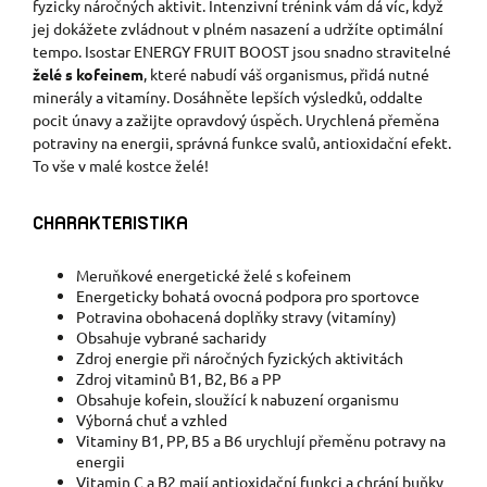
fyzicky náročných aktivit. Intenzivní trénink vám dá víc, když
jej dokážete zvládnout v plném nasazení a udržíte optimální
tempo. Isostar ENERGY FRUIT BOOST jsou snadno stravitelné
želé s kofeinem
, které nabudí váš organismus, přidá nutné
minerály a vitamíny. Dosáhněte lepších výsledků, oddalte
pocit únavy a zažijte opravdový úspěch. Urychlená přeměna
potraviny na energii, správná funkce svalů, antioxidační efekt.
To vše v malé kostce želé!
CHARAKTERISTIKA
Meruňkové energetické želé s kofeinem
Energeticky bohatá ovocná podpora pro sportovce
Potravina obohacená doplňky stravy (vitamíny)
Obsahuje vybrané sacharidy
Zdroj energie při náročných fyzických aktivitách
Zdroj vitaminů B1, B2, B6 a PP
Obsahuje kofein, sloužící k nabuzení organismu
Výborná chuť a vzhled
Vitaminy B1, PP, B5 a B6 urychlují přeměnu potravy na
energii
Vitamin C a B2 mají antioxidační funkci a chrání buňky