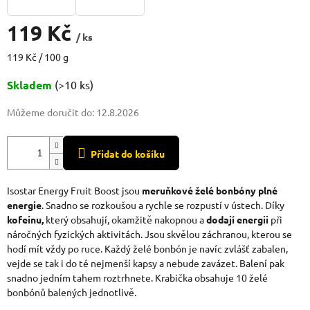
119 Kč
/ ks
Měrná
119 Kč / 100 g
cena:
Skladem
(>10 ks)
Můžeme doručit do:
12.8.2026
Přidat do košíku
Isostar Energy Fruit Boost jsou
meruňkové želé bonbóny plné
energie
. Snadno se rozkoušou a rychle se rozpustí v ústech. Díky
kofeinu,
který obsahují, okamžitě nakopnou a
dodají energii
při
náročných fyzických aktivitách. Jsou skvělou záchranou, kterou se
hodí mít vždy po ruce. Každý želé bonbón je navíc zvlášť zabalen,
vejde se tak i do té nejmenší kapsy a nebude zavázet. Balení pak
snadno jedním tahem roztrhnete. Krabička obsahuje 10 želé
bonbónů balených jednotlivě.