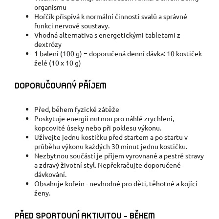
organismu
Hořčík přispívá k normální činnosti svalů a správné
funkci nervové soustavy.
Vhodná alternativa s energetickými tabletami z
dextrózy
1 balení (100 g) = doporučená denní dávka: 10 kostiček
želé (10 x 10 g)
DOPORUČOVANÝ PŘÍJEM
Před, během fyzické zátěže
Poskytuje energii nutnou pro náhlé zrychlení,
kopcovité úseky nebo při poklesu výkonu.
Užívejte jednu kostičku před startem a po startu v
průběhu výkonu každých 30 minut jednu kostičku.
Nezbytnou součástí je příjem vyrovnané a pestré stravy
a zdravý životní styl. Nepřekračujte doporučené
dávkování.
Obsahuje kofein - nevhodné pro děti, těhotné a kojící
ženy.
PŘED SPORTOVNÍ AKTIVITOU - BĚHEM