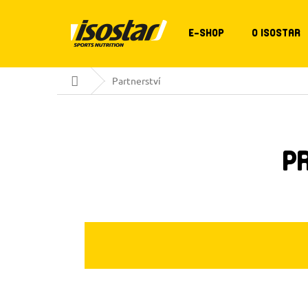
Přejít
na
obsah
E-SHOP
O ISOSTAR
Domů
Partnerství
P