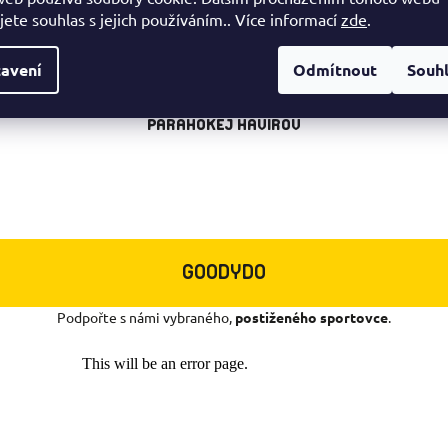
jete souhlas s jejich používáním.. Více informací
zde
.
avení
Odmítnout
Souh
PARAHOKEJ HAVÍŘOV
GOODYDO
Podpořte s námi vybraného,
postiženého sportovce
.