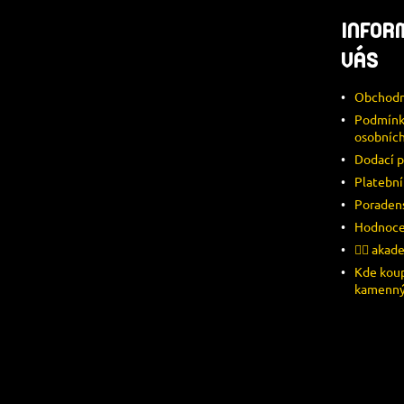
P
INFOR
A
VÁS
T
Obchodn
Í
Podmínk
osobních
Dodací 
Platebn
Poraden
Hodnoce
🚴‍♂️ aka
Kde koup
kamenný