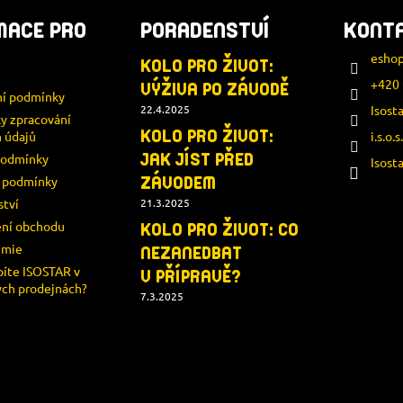
MACE PRO
PORADENSTVÍ
KONT
esho
KOLO PRO ŽIVOT:
+420 
VÝŽIVA PO ZÁVODĚ
í podmínky
22.4.2025
Isost
y zpracování
KOLO PRO ŽIVOT:
 údajů
i.s.o.s
JAK JÍST PŘED
podmínky
Isost
í podmínky
ZÁVODEM
ství
21.3.2025
ní obchodu
KOLO PRO ŽIVOT: CO
demie
NEZANEDBAT
íte ISOSTAR v
V PŘÍPRAVĚ?
ch prodejnách?
7.3.2025