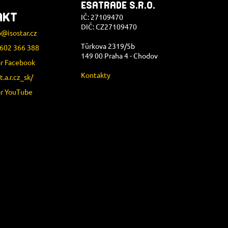
ESATRADE S.R.O.
AKT
IČ: 27109470
DIČ: CZ27109470
p
@
isostar.cz
Türkova 2319/5b
602 366 388
149 00 Praha 4 - Chodov
ar Facebook
Kontakty
.t.a.r.cz_sk/
ar YouTube