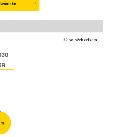
 tréninku
52
položek celkem
N30
KA
0 %