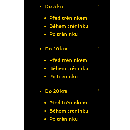
O
Do 5 km
D
D
Před tréninkem
U
Během tréninku
U
K
Po tréninku
K
T
Do 10 km
T
Ů
Před tréninkem
Ů
Během tréninku
Po tréninku
Do 20 km
Před tréninkem
Během tréninku
Po tréninku