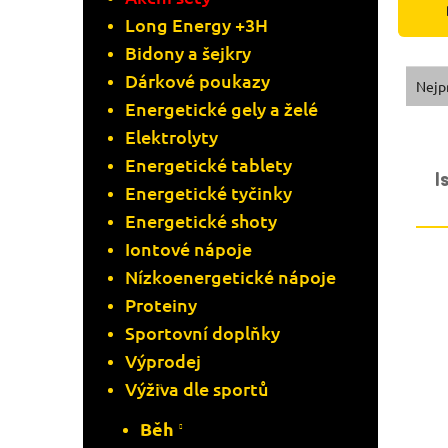
Long Energy +3H
A
Bidony a šejkry
N
Ř
Dárkové poukazy
Nejp
Energetické gely a želé
N
A
Elektrolyty
V
Í
Energetické tablety
Z
I
Energetické tyčinky
Ý
P
E
Energetické shoty
P
A
Iontové nápoje
N
Nízkoenergetické nápoje
I
N
Í
Proteiny
S
Sportovní doplňky
E
P
Výprodej
P
L
R
Výživa dle sportů
R
Běh
O