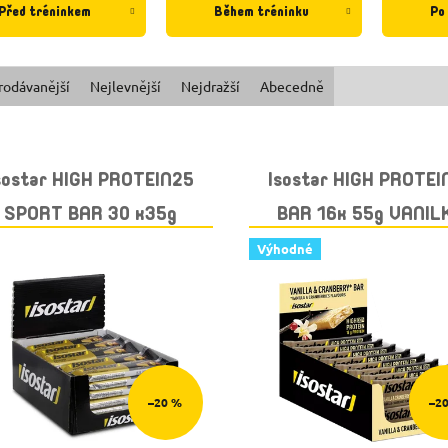
Před tréninkem
Během tréninku
Po
rodávanější
Nejlevnější
Nejdražší
Abecedně
sostar HIGH PROTEIN25
Isostar HIGH PROTEI
SPORT BAR 30 x35g
BAR 16x 55g VANIL
LÍSKOVÝ OŘECH
Výhodné
–20 %
–2