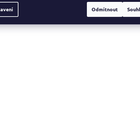
avení
Odmítnout
Souh