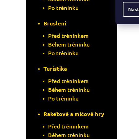
Po tréninku
Nast
Bruslení
Před tréninkem
Během tréninku
Po tréninku
Turistika
Před tréninkem
Během tréninku
Po tréninku
Raketové a míčové hry
Před tréninkem
Během tréninku