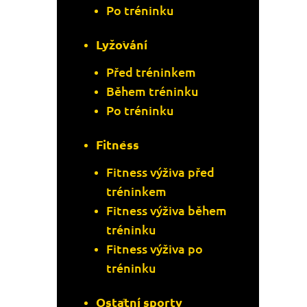
Po tréninku
Lyžování
Před tréninkem
Během tréninku
Po tréninku
Fitness
Fitness výživa před
tréninkem
Fitness výživa během
tréninku
Fitness výživa po
tréninku
Ostatní sporty