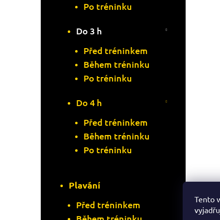
Po tréninku
Do 3 h
Před tréninkem
Během tréninku
Po tréninku
Do 4 h
Před tréninkem
Během tréninku
Po tréninku
Plavání
Tento 
Před tréninkem
vyjadřu
Během tréninku