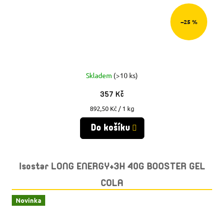
–25 %
Skladem
(>10 ks)
357 Kč
Měrná
892,50 Kč / 1 kg
cena:
Do košíku
Isostar LONG ENERGY+3H 40G BOOSTER GEL
COLA
Novinka