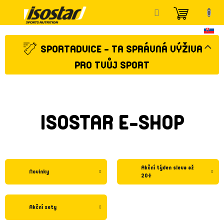
Přejít
NÁKUP
na
KOŠÍK
obsah
SPORTADVICE - TA SPRÁVNÁ VÝŽIVA
PRO TVŮJ SPORT
ISOSTAR E-SHOP
Akční týden sleva až
Novinky
20%
Akční sety