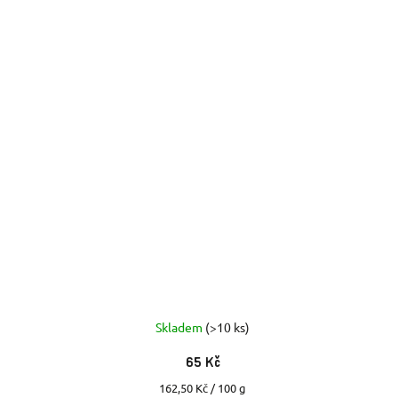
Skladem
(>10 ks)
65 Kč
Měrná
162,50 Kč / 100 g