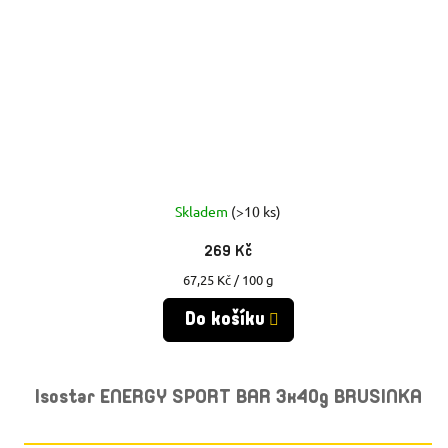
Skladem
(>10 ks)
269 Kč
Měrná
67,25 Kč / 100 g
cena:
Do košíku
Isostar ENERGY SPORT BAR 3x40g BRUSINKA