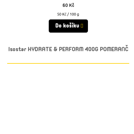
60 Kč
Měrná
50 Kč / 100 g
cena:
Do košíku
Isostar HYDRATE & PERFORM 400G POMERANČ