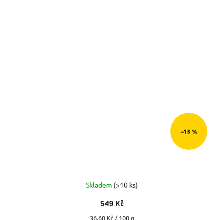
–15 %
Skladem
(>10 ks)
549 Kč
Měrná
36,60 Kč / 100 g