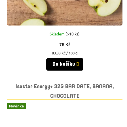
Skladem
(>10 ks)
75 Kč
Měrná
83,33 Kč / 100 g
cena:
Do košíku
Isostar Energy+ 32G BAR DATE, BANANA,
CHOCOLATE
Novinka