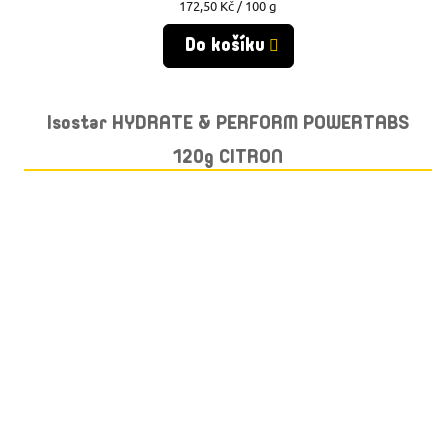
Měrná
172,50 Kč / 100 g
cena:
Do košíku
Isostar HYDRATE & PERFORM POWERTABS
120g CITRON