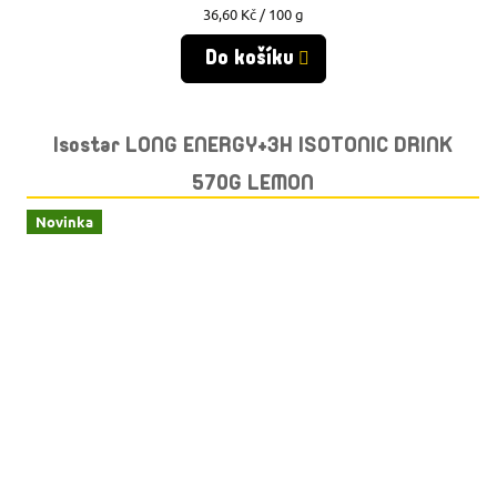
Měrná
36,60 Kč / 100 g
cena:
Do košíku
Isostar LONG ENERGY+3H ISOTONIC DRINK
570G LEMON
Novinka