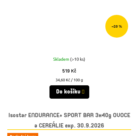
–20 %
Skladem
(>10 ks)
519 Kč
Měrná
34,60 Kč / 100 g
cena:
Do košíku
Isostar ENDURANCE+ SPORT BAR 3x40g OVOCE
a CEREÁLIE exp. 30.9.2026