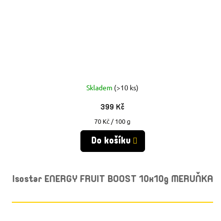
Skladem
(>10 ks)
399 Kč
Měrná
70 Kč / 100 g
cena:
Do košíku
Isostar ENERGY FRUIT BOOST 10x10g MERUŇKA