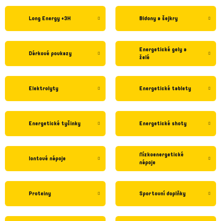
Long Energy +3H
Bidony a šejkry
Energetické gely a
Dárkové poukazy
želé
Elektrolyty
Energetické tablety
Energetické tyčinky
Energetické shoty
Nízkoenergetické
Iontové nápoje
nápoje
Proteiny
Sportovní doplňky