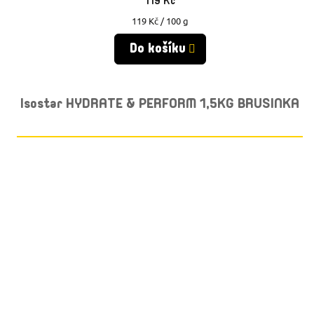
119 Kč
Měrná
119 Kč / 100 g
cena:
Do košíku
Isostar HYDRATE & PERFORM 1,5KG BRUSINKA