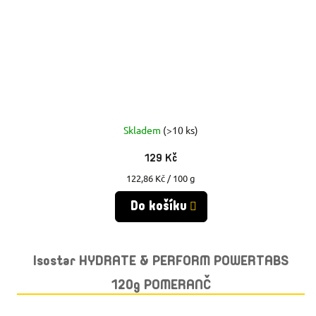
Skladem
(>10 ks)
129 Kč
Měrná
122,86 Kč / 100 g
cena:
Do košíku
Isostar HYDRATE & PERFORM POWERTABS
120g POMERANČ