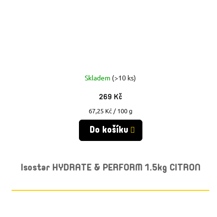
Skladem
(>10 ks)
269 Kč
Měrná
67,25 Kč / 100 g
cena:
Do košíku
Isostar HYDRATE & PERFORM 1.5kg CITRON