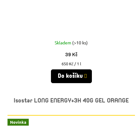
Skladem
(>10 ks)
39 Kč
Měrná
650 Kč / 1 l
cena:
Do košíku
Isostar LONG ENERGY+3H 40G GEL ORANGE
Novinka