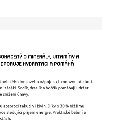
BOHACENÝ O MINERÁLY, VITAMÍNY A
PODPORUJE HYDRATACI A POMÁHÁ
otonického iontového nápoje s citronovou příchutí.
í zátěži. Sodík, draslík a hořčík pomáhají udržet
e snížení únavy.
u absorpci tekutin i živin. Díky o 30 % nižšímu
e sledující příjem energie. Praktické balení a
estách.