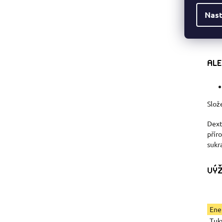
Nast
ALE
Slož
Dext
přír
sukr
VÝŽ
Ene
Tuk