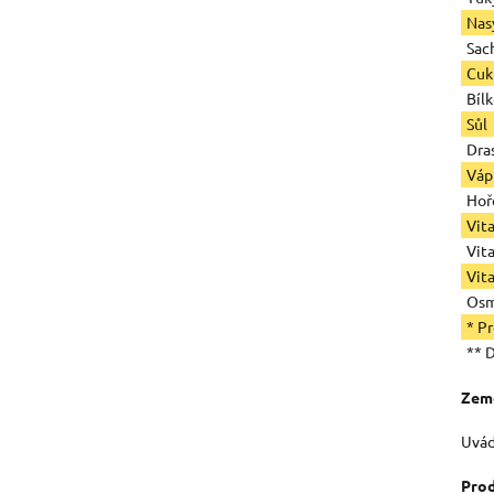
Nas
Sac
Cuk
Bíl
Sůl
Dras
Váp
Hoř
Vit
Vit
Vit
Osm
* P
** 
Zem
Uvád
Prod