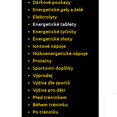
N
Dárkové poukazy
Energetické gely a želé
N
Elektrolyty
Í
Energetické tablety
Energetické tyčinky
P
Energetické shoty
A
Iontové nápoje
Nízkoenergetické nápoje
N
Proteiny
Sportovní doplňky
E
Výprodej
L
Výživa dle sportů
Výživa pro děti
Před tréninkem
Během tréninku
Po tréninku