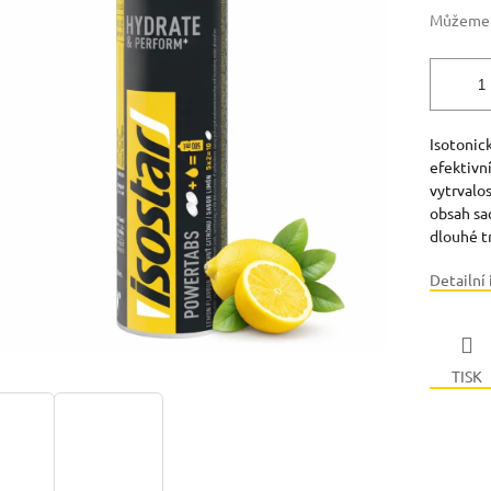
Můžeme d
Isotonick
efektivn
vytrvalos
obsah sa
dlouhé t
Detailní
TISK