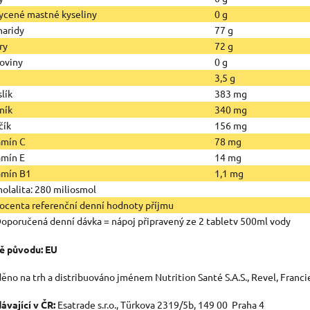
ycené mastné kyseliny
0 g
haridy
77 g
ry
72 g
koviny
0 g
3,5 g
lík
383 mg
ník
340 mg
čík
156 mg
amín C
78 mg
amín E
14 mg
amín B1
1,1 mg
olalita: 280 miliosmol
rocenta referenční denní hodnoty příjmu
Doporučená denní dávka = nápoj připravený ze 2 tabletv 500ml vody
ě původu: EU
ěno na trh a distribuováno jménem Nutrition Santé S.A.S., Revel, Franci
ávající v ČR:
Esatrade s.r.o., Türkova 2319/5b, 149 00 Praha 4