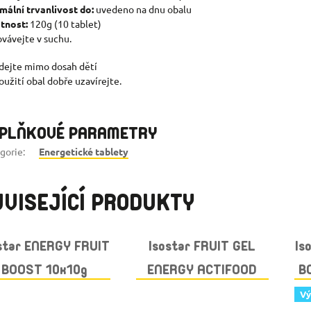
mální trvanlivost do:
uvedeno na dnu obalu
tnost:
120g (10 tablet)
vávejte v suchu.
dejte mimo dosah dětí
oužití obal dobře uzavírejte.
PLŇKOVÉ PARAMETRY
gorie
:
Energetické tablety
VISEJÍCÍ PRODUKTY
star ENERGY FRUIT
Isostar FRUIT GEL
Is
BOOST 10x10g
ENERGY ACTIFOOD
B
JAHODA
90g JABLKO
Vý