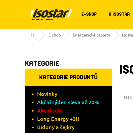
Přejít
na
obsah
E-SHOP
O ISOSTAR
Domů
E-shop
Energetické tablety
Isos
Přeskočit
P
kategorie
KATEGORIE
IS
O
KATEGORIE PRODUKTŮ
S
T
Novinky
N16
Akční týden sleva až 20%
R
Akční sety
Long Energy +3H
A
Bidony a šejkry