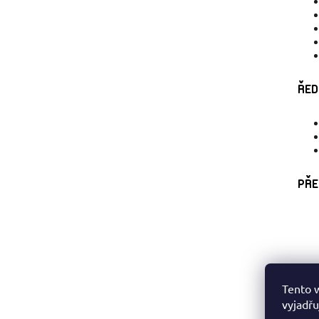
ŘED
PŘE
Tento 
vyjadřu