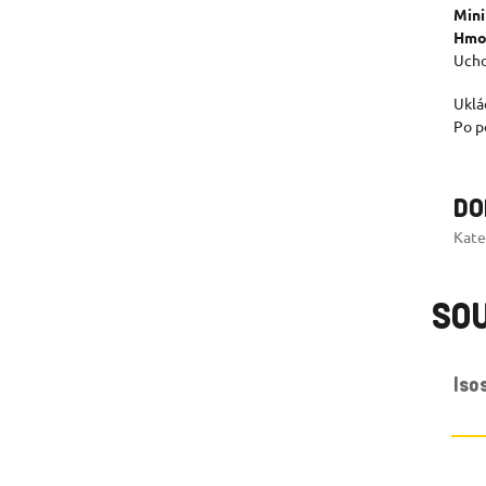
Mini
Hmo
Ucho
Uklá
Po p
DO
Kate
SOU
Iso