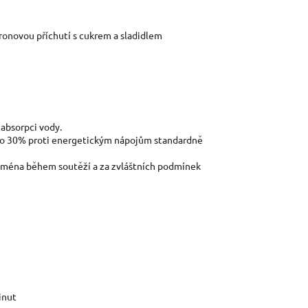
tronovou příchutí s cukrem a sladidlem
 absorpci vody.
 o 30% proti energetickým nápojům standardně
jména během soutěží a za zvláštních podmínek
inut