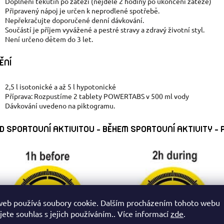
Doplnění tekutin po zátěži (nejdéle 2 hodiny po ukončení zátěže)
Připravený nápoj je určen k neprodlené spotřebě.
Nepřekračujte doporučené denní dávkování.
Součástí je příjem vyvážené a pestré stravy a zdravý životní styl.
Není určeno dětem do 3 let.
ĚNÍ
2,5 l isotonické a až 5 l hypotonické
Příprava: Rozpustíme 2 tablety POWERTABS v 500 ml vody
Dávkování uvedeno na piktogramu.
D SPORTOVNÍ AKTIVITOU - BĚHEM SPORTOVNÍ AKTIVITY - 
web používá soubory cookie. Dalším procházením tohoto webu
jete souhlas s jejich používáním.. Více informací
zde
.