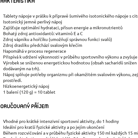
RAKTERISTIKA
Tablety nápoje v prášku k přípravě šumivého isotonického nápoje s ci
Isotonický jemně perlivý nápoj
Zajišťuje optimální hydrataci, přísun energie a mikronutrientů
Bohatý zdroj antioxidantů: vitaminů E a C
Zdroj vápníku a hořčíku (umožňují správnou funkci svalů)
Zdroj draslíku předchází svalovým křečím
Napomáhá v procesu regenerace
Přispívá k udržení výkonnosti v průběhu sportovního výkonu a zvyšuje
Výrobek se sníženou energetickou hodnotou (obsah sacharidů snížen
dodávaným na trh).
Nápoj splňuje potřeby organizmu při okamžitém svalovém výkonu, ze
prostředí.
Nízkoenergetický nápoj
1 balení (120 g) = 10 tablet
ORUČOVANÝ PŘÍJEM
Vhodné pro krátké intenzivní sportovní aktivity, do 1 hodiny
Ideální pro kratší fyzické aktivity a po jejím ukončení
Během rozcvičování a v průběhu fyzické aktivity 150 ml každých 15 m