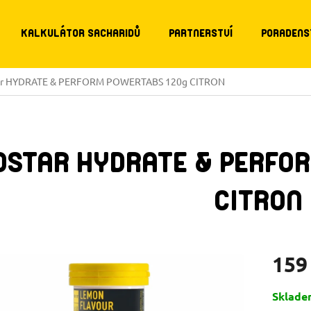
KALKULÁTOR SACHARIDŮ
PARTNERSTVÍ
PORADENS
tar HYDRATE & PERFORM POWERTABS 120g CITRON
OSTAR HYDRATE & PERFO
CITRON
159
Měrná
Sklad
cena: