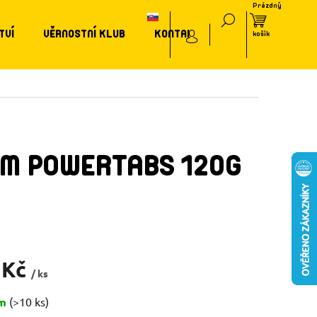
TVÍ
VĚRNOSTNÍ KLUB
KONTAKT
RM POWERTABS 120G
 Kč
/ ks
em
(>10 ks)