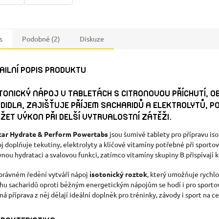
s
Podobné (2)
Diskuze
AILNÍ POPIS PRODUKTU
TONICKÝ NÁPOJ V TABLETÁCH S CITRONOVOU PŘÍCHUTÍ, O
DIDLA, ZAJIŠŤUJE PŘÍJEM SACHARIDŮ A ELEKTROLYTŮ, 
ŽET VÝKON PŘI DELŠÍ VYTRVALOSTNÍ ZÁTĚŽI.
tar Hydrate & Perform Powertabs
jsou šumivé tablety pro přípravu is
j doplňuje tekutiny, elektrolyty a klíčové vitamíny potřebné při sportovn
vnou hydrataci a svalovou funkci, zatímco vitamíny skupiny B přispívají k
správném ředění vytváří nápoj
isotonický roztok
, který umožňuje rychlo
hu sacharidů oproti běžným energetickým nápojům se hodí i pro sportovc
ná příprava z něj dělají ideální doplněk pro tréninky, závody i sport na c