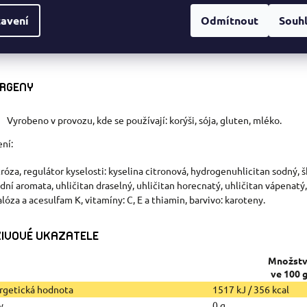
avení
Odmítnout
Souh
RGENY
Vyrobeno v provozu, kde se používají: korýši, sója, gluten, mléko.
ení:
róza, regulátor kyselosti: kyselina citronová, hydrogenuhlicitan sodný, 
odní aromata, uhličitan draselný, uhličitan horecnatý, uhličitan vápenatý,
alóza a acesulfam K, vitamíny: C, E a thiamin, barvivo: karoteny.
IVOVÉ UKAZATELE
Množstv
ve 100 
rgetická hodnota
1517 kJ / 356 kcal
y
0 g