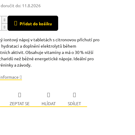
oručit do:
11.8.2026
Přidat do košíku
ý iontový nápoj v tabletách s citronovou příchutí pro
í hydrataci a doplnění elektrolytů během
tních aktivit. Obsahuje vitamíny a má o 30 % nižší
charidů než běžné energetické nápoje. Ideální pro
réninky a závody.
 informace
ZEPTAT SE
HLÍDAT
SDÍLET