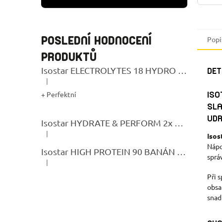
POSLEDNÍ HODNOCENÍ
Popi
PRODUKTŮ
Isostar ELECTROLYTES 18 HYDRO TABS LEMON
DET
|
Hodnocení produktu je 5 z 5 hvězdiček.
ISO
+ Perfektní
SLA
UDR
Isostar HYDRATE & PERFORM 2x 400G CITRON + BIDON GRATIS
|
Isos
Hodnocení produktu je 5 z 5 hvězdiček.
Nápo
Isostar HIGH PROTEIN 90 BANÁN 400g
sprá
|
Hodnocení produktu je 5 z 5 hvězdiček.
Při 
obsa
snad