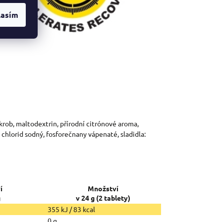
lasím
škrob, maltodextrin, přírodní citrónové aroma,
 chlorid sodný, fosforečnany vápenaté, sladidla:
í
Množství
g
v 24 g (2 tablety)
355 kJ / 83 kcal
0 g