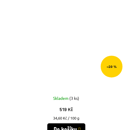
–20 %
Skladem
(3 ks)
519 Kč
Měrná
34,60 Kč / 100 g
cena:
Do košíku