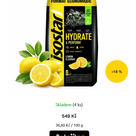
–15 %
Skladem
(4 ks)
549 Kč
Měrná
36,60 Kč / 100 g
cena: