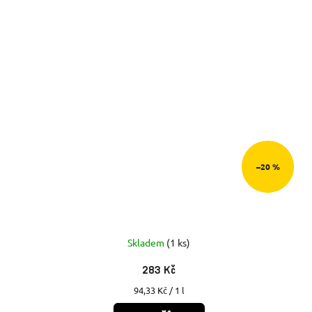
–20 %
Skladem
(1 ks)
283 Kč
Měrná
94,33 Kč / 1 l
cena: