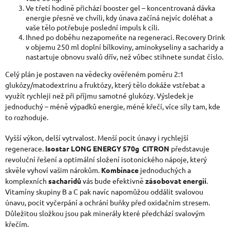
Ve třetí hodině přichází booster gel – koncentrovaná dávka
energie přesně ve chvíli, kdy únava začíná nejvíc doléhat a
vaše tělo potřebuje poslední impuls k cíli.
Ihned po doběhu nezapomeňte na regeneraci. Recovery Drink
v objemu 250 ml doplní bílkoviny, aminokyseliny a sacharidy a
nastartuje obnovu svalů dřív, než vůbec stihnete sundat číslo.
Celý plán je postaven na vědecky ověřeném poměru 2:1
glukózy/matodextrinu a fruktózy, který tělo dokáže vstřebat a
využít rychleji než při příjmu samotné glukózy. Výsledek je
jednoduchý – méně výpadků energie, méně křečí, více síly tam, kde
to rozhoduje.
Vyšší výkon, delší vytrvalost. Menší pocit únavy i rychlejší
regenerace.
Isostar LONG ENERGY 570g CITRON
představuje
revoluční řešení a optimální složení isotonického nápoje, který
skvěle vyhoví vašim nárokům.
Kombinace
jednoduchých a
komplexních
sacharidů
vás bude efektivně
zásobovat
energií
.
Vitamíny skupiny B a C pak navíc napomůžou oddálit svalovou
únavu, pocit vyčerpání a ochrání buňky před oxidačním stresem.
Důležitou složkou jsou pak minerály které předchází svalovým
křečím.