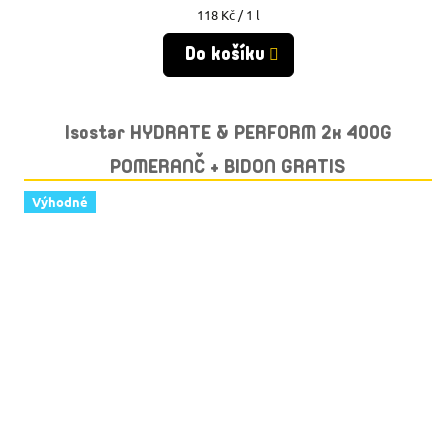
Měrná
118 Kč / 1 l
cena:
Do košíku
Isostar HYDRATE & PERFORM 2x 400G
POMERANČ + BIDON GRATIS
Výhodné