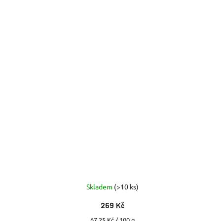
Skladem
(>10 ks)
269 Kč
Měrná
67,25 Kč / 100 g