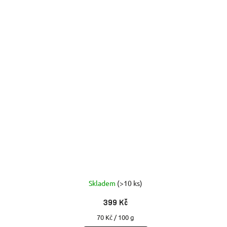
Skladem
(>10 ks)
399 Kč
Měrná
70 Kč / 100 g
cena: