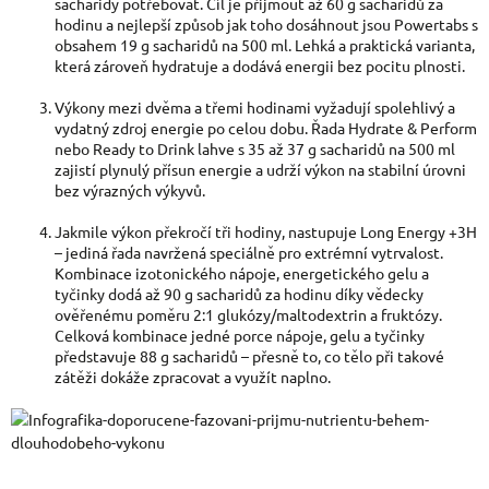
sacharidy potřebovat. Cíl je přijmout až 60 g sacharidů za
hodinu a nejlepší způsob jak toho dosáhnout jsou Powertabs s
obsahem 19 g sacharidů na 500 ml. Lehká a praktická varianta,
která zároveň hydratuje a dodává energii bez pocitu plnosti.
Výkony mezi dvěma a třemi hodinami vyžadují spolehlivý a
vydatný zdroj energie po celou dobu. Řada Hydrate & Perform
nebo Ready to Drink lahve s 35 až 37 g sacharidů na 500 ml
zajistí plynulý přísun energie a udrží výkon na stabilní úrovni
bez výrazných výkyvů.
Jakmile výkon překročí tři hodiny, nastupuje Long Energy +3H
– jediná řada navržená speciálně pro extrémní vytrvalost.
Kombinace izotonického nápoje, energetického gelu a
tyčinky dodá až 90 g sacharidů za hodinu díky vědecky
ověřenému poměru 2:1 glukózy/maltodextrin a fruktózy.
Celková kombinace jedné porce nápoje, gelu a tyčinky
představuje 88 g sacharidů – přesně to, co tělo při takové
zátěži dokáže zpracovat a využít naplno.