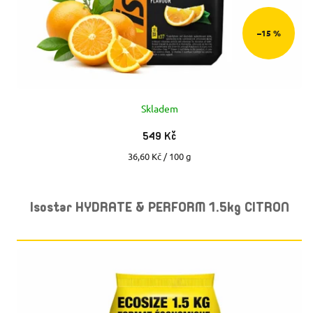
U
U
–15 %
K
K
T
T
Ů
Skladem
Ů
549 Kč
Měrná
36,60 Kč / 100 g
cena:
Isostar HYDRATE & PERFORM 1.5kg CITRON