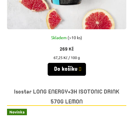
Skladem
(>10 ks)
269 Kč
Měrná
67,25 Kč / 100 g
cena:
Do košíku
Isostar LONG ENERGY+3H ISOTONIC DRINK
570G LEMON
Novinka