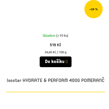
–20 %
Skladem
(>10 ks)
519 Kč
Měrná
34,60 Kč / 100 g
cena:
Do košíku
Isostar HYDRATE & PERFORM 400G POMERANČ