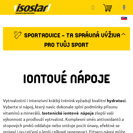
Přejít
NÁKUP
na
KOŠÍK
obsah
SPORTADVICE - TA SPRÁVNÁ VÝŽIVA
PRO TVŮJ SPORT
IONTOVÉ NÁPOJE
Vytrvalostní i intenzivní krátký trénink vyžadují kvalitní
hydrataci
.
Vyberte si nápoj, který navíc dokonale splní podmínky přísunu
vitamínů a minerálů.
Isotonické iontové nápoje
zlepší vaši
výkonnost a prodlouží vytrvalost. Komplexní směs antioxidantů a
stopových prvků oddaluje nebo snižuje pocit únavy, efektně se
projeví i po cvičení v lepší celkové regeneraci. Fitness nápoj může