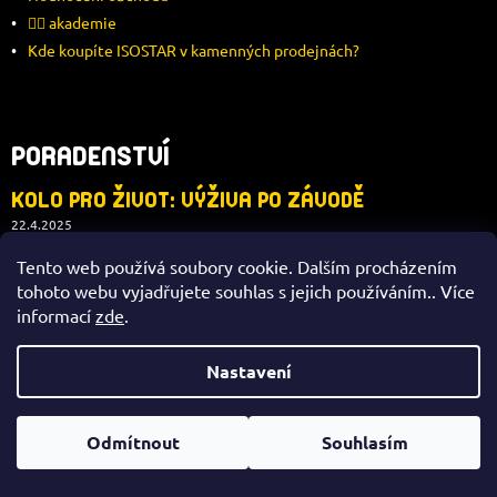
🚴‍♂️ akademie
Kde koupíte ISOSTAR v kamenných prodejnách?
PORADENSTVÍ
KOLO PRO ŽIVOT: VÝŽIVA PO ZÁVODĚ
22.4.2025
KOLO PRO ŽIVOT: JAK JÍST PŘED ZÁVODEM
Tento web používá soubory cookie. Dalším procházením
21.3.2025
tohoto webu vyjadřujete souhlas s jejich používáním.. Více
KOLO PRO ŽIVOT: CO NEZANEDBAT V PŘÍPRAVĚ?
informací
zde
.
7.3.2025
Nastavení
KONTAKT
Odmítnout
Souhlasím
eshop
@
isostar.cz