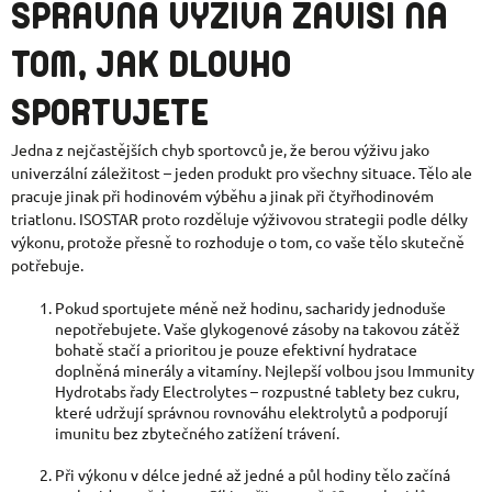
SPRÁVNÁ VÝŽIVA ZÁVISÍ NA
TOM, JAK DLOUHO
SPORTUJETE
Jedna z nejčastějších chyb sportovců je, že berou výživu jako
univerzální záležitost – jeden produkt pro všechny situace. Tělo ale
pracuje jinak při hodinovém výběhu a jinak při čtyřhodinovém
triatlonu. ISOSTAR proto rozděluje výživovou strategii podle délky
výkonu, protože přesně to rozhoduje o tom, co vaše tělo skutečně
potřebuje.
Pokud sportujete méně než hodinu, sacharidy jednoduše
nepotřebujete. Vaše glykogenové zásoby na takovou zátěž
bohatě stačí a prioritou je pouze efektivní hydratace
doplněná minerály a vitamíny. Nejlepší volbou jsou Immunity
Hydrotabs řady Electrolytes – rozpustné tablety bez cukru,
které udržují správnou rovnováhu elektrolytů a podporují
imunitu bez zbytečného zatížení trávení.
Při výkonu v délce jedné až jedné a půl hodiny tělo začíná