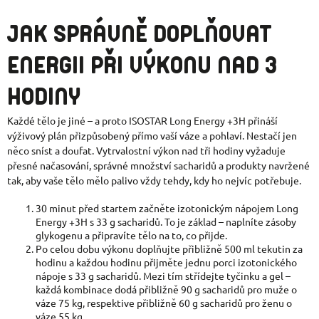
JAK SPRÁVNĚ DOPLŇOVAT
ENERGII PŘI VÝKONU NAD 3
HODINY
Každé tělo je jiné – a proto ISOSTAR Long Energy +3H přináší
výživový plán přizpůsobený přímo vaší váze a pohlaví. Nestačí jen
něco sníst a doufat. Vytrvalostní výkon nad tři hodiny vyžaduje
přesné načasování, správné množství sacharidů a produkty navržené
tak, aby vaše tělo mělo palivo vždy tehdy, kdy ho nejvíc potřebuje.
30 minut před startem začněte izotonickým nápojem Long
Energy +3H s 33 g sacharidů. To je základ – naplníte zásoby
glykogenu a připravíte tělo na to, co přijde.
Po celou dobu výkonu doplňujte přibližně 500 ml tekutin za
hodinu a každou hodinu přijměte jednu porci izotonického
nápoje s 33 g sacharidů. Mezi tím střídejte tyčinku a gel –
každá kombinace dodá přibližně 90 g sacharidů pro muže o
váze 75 kg, respektive přibližně 60 g sacharidů pro ženu o
váze 55 kg.