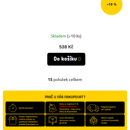
–18 %
Skladem
(>10 ks)
538 Kč
Do košíku
15
položek celkem
O
V
L
Á
D