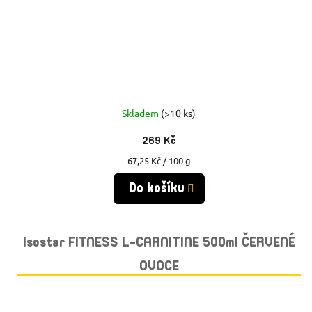
Skladem
(>10 ks)
269 Kč
Měrná
67,25 Kč / 100 g
cena:
Do košíku
Isostar FITNESS L-CARNITINE 500ml ČERVENÉ
OVOCE