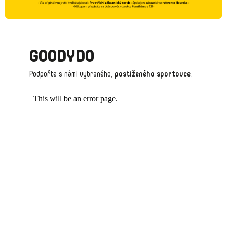
A
C
Í
P
GOODYDO
R
Podpořte s námi vybraného,
postiženého sportovce
.
V
K
Y
V
Ý
P
I
S
U