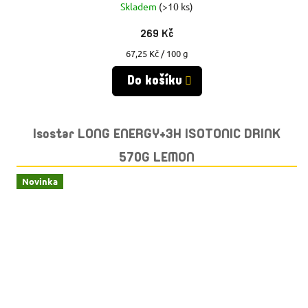
Skladem
(>10 ks)
269 Kč
Měrná
67,25 Kč / 100 g
cena:
Do košíku
Isostar LONG ENERGY+3H ISOTONIC DRINK
570G LEMON
Novinka