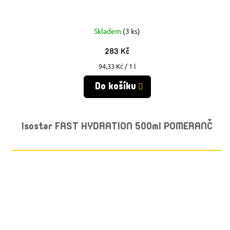
Skladem
(3 ks)
283 Kč
Měrná
94,33 Kč / 1 l
cena:
Do košíku
Isostar FAST HYDRATION 500ml POMERANČ