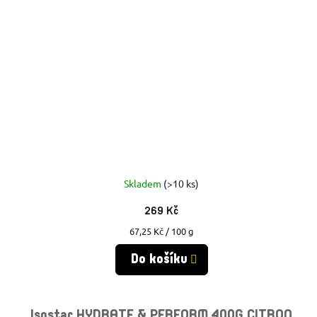
Skladem
(>10 ks)
269 Kč
Měrná
67,25 Kč / 100 g
cena:
Do košíku
Isostar HYDRATE & PERFORM 400G CITRON