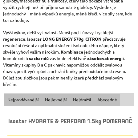
glukózy/matodextrinu a fruktózy, který tělo dokáže vstřebat a
využít rychleji než při příjmu samotné glukózy. Výsledek je
jednoduchý – méně výpadků energie, méně křečí, více síly tam, kde
to rozhoduje.
Vyšší výkon, delší vytrvalost. Menší pocit únavy i rychlejší
regenerace.
Isostar LONG ENERGY 570g CITRON
představuje
revoluční řešení a optimální složení isotonického nápoje, který
skvěle vyhoví vašim nárokům.
Kombinace
jednoduchých a
komplexních
sacharidů
vás bude efektivně
zásobovat
energií
.
Vitamíny skupiny B a C pak navíc napomůžou oddálit svalovou
únavu, pocit vyčerpání a ochrání buňky před oxidačním stresem.
Důležitou složkou jsou pak minerály které předchází svalovým
křečím.
Ř
Nejprodávanější
Nejlevnější
Nejdražší
Abecedně
A
V
Isostar HYDRATE & PERFORM 1.5kg POMERANČ
Z
Ý