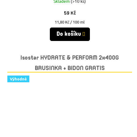
Skladem
(>10 ks)
59 Kč
Měrná
11,80 Kč / 100 ml
cena:
Do košíku
Isostar HYDRATE & PERFORM 2x400G
BRUSINKA + BIDON GRATIS
Výhodné