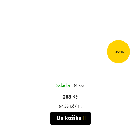
–20 %
Skladem
(4 ks)
283 Kč
Měrná
94,33 Kč / 1 l
cena:
Do košíku