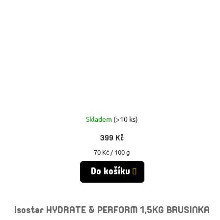
Skladem
(>10 ks)
399 Kč
Měrná
70 Kč / 100 g
cena:
Do košíku
Isostar HYDRATE & PERFORM 1,5KG BRUSINKA