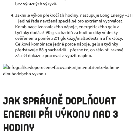
bez výrazných výkyvů.
Jakmile výkon překročí tři hodiny, nastupuje Long Energy +3H
– jediná řada navržená speciálně pro extrémní vytrvalost.
Kombinace izotonického nápoje, energetického gelu a
tyčinky dodá až 90 g sacharidů za hodinu díky vědecky
ověřenému poměru 2:1 glukózy/maltodextrin a fruktózy.
Celková kombinace jedné porce nápoje, gelu a tyčinky
představuje 88 g sacharidů – přesně to, co tělo při takové
zátěži dokáže zpracovat a využít naplno.
JAK SPRÁVNĚ DOPLŇOVAT
ENERGII PŘI VÝKONU NAD 3
HODINY