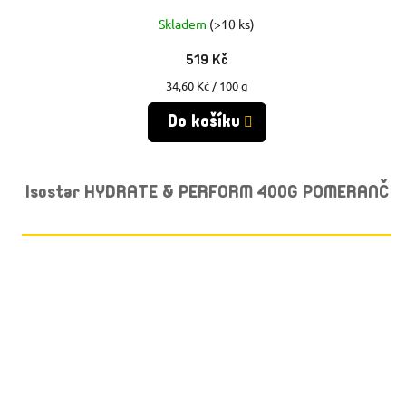
Skladem
(>10 ks)
519 Kč
Měrná
34,60 Kč / 100 g
cena:
Do košíku
Isostar HYDRATE & PERFORM 400G POMERANČ