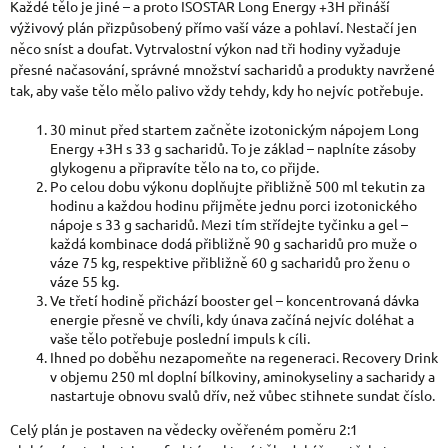
Každé tělo je jiné – a proto ISOSTAR Long Energy +3H přináší
výživový plán přizpůsobený přímo vaší váze a pohlaví. Nestačí jen
něco sníst a doufat. Vytrvalostní výkon nad tři hodiny vyžaduje
přesné načasování, správné množství sacharidů a produkty navržené
tak, aby vaše tělo mělo palivo vždy tehdy, kdy ho nejvíc potřebuje.
30 minut před startem začněte izotonickým nápojem Long
Energy +3H s 33 g sacharidů. To je základ – naplníte zásoby
glykogenu a připravíte tělo na to, co přijde.
Po celou dobu výkonu doplňujte přibližně 500 ml tekutin za
hodinu a každou hodinu přijměte jednu porci izotonického
nápoje s 33 g sacharidů. Mezi tím střídejte tyčinku a gel –
každá kombinace dodá přibližně 90 g sacharidů pro muže o
váze 75 kg, respektive přibližně 60 g sacharidů pro ženu o
váze 55 kg.
Ve třetí hodině přichází booster gel – koncentrovaná dávka
energie přesně ve chvíli, kdy únava začíná nejvíc doléhat a
vaše tělo potřebuje poslední impuls k cíli.
Ihned po doběhu nezapomeňte na regeneraci. Recovery Drink
v objemu 250 ml doplní bílkoviny, aminokyseliny a sacharidy a
nastartuje obnovu svalů dřív, než vůbec stihnete sundat číslo.
Celý plán je postaven na vědecky ověřeném poměru 2:1