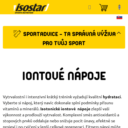
Přejít
NÁKUP
na
KOŠÍK
obsah
SPORTADVICE - TA SPRÁVNÁ VÝŽIVA
PRO TVŮJ SPORT
IONTOVÉ NÁPOJE
Vytrvalostní i intenzivní krátký trénink vyžadují kvalitní
hydrataci
.
Vyberte si nápoj, který navíc dokonale splní podmínky přísunu
vitamínů a minerálů.
Isotonické iontové nápoje
zlepší vaši
výkonnost a prodlouží vytrvalost. Komplexní směs antioxidantů a
stopových prvků oddaluje nebo snižuje pocit únavy, efektně se
projeví i po cvičení v lepší celkové regeneraci. Fitness nápoj může