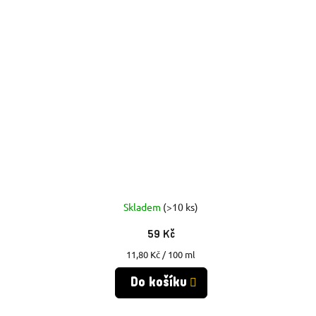
Skladem
(>10 ks)
59 Kč
Měrná
11,80 Kč / 100 ml
cena:
Do košíku