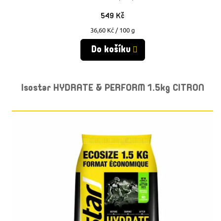
Ů
Ů
549 Kč
Měrná
36,60 Kč / 100 g
cena:
Do košíku
Isostar HYDRATE & PERFORM 1.5kg CITRON