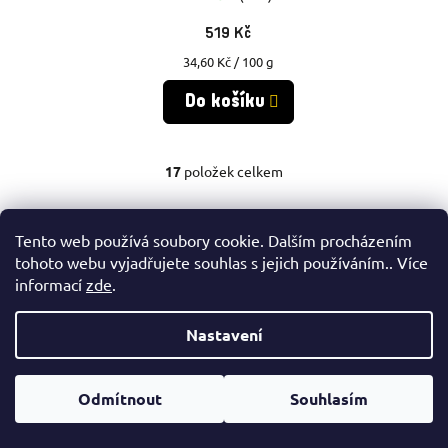
519 Kč
Měrná
34,60 Kč / 100 g
cena:
Do košíku
17
položek celkem
O
V
Tento web používá soubory cookie. Dalším procházením
L
tohoto webu vyjadřujete souhlas s jejich používáním.. Více
Á
informací
zde
.
D
Nastavení
A
C
Odmítnout
Souhlasím
Í