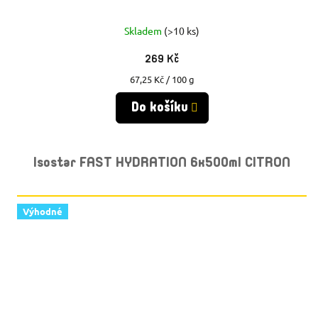
Skladem
(>10 ks)
269 Kč
Měrná
67,25 Kč / 100 g
cena:
Do košíku
Isostar FAST HYDRATION 6x500ml CITRON
Výhodné