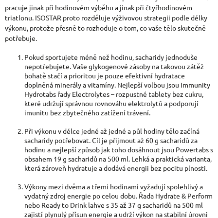
pracuje jinak při hodinovém výběhu a jinak při čtyřhodinovém
triatlonu. ISOSTAR proto rozděluje výživovou strategii podle délky
výkonu, protože přesně to rozhoduje o tom, co vaše tělo skutečně
potřebuje.
Pokud sportujete méně než hodinu, sacharidy jednoduše
nepotřebujete. Vaše glykogenové zásoby na takovou zátěž
bohatě stačí a prioritou je pouze efektivní hydratace
doplněná minerály a vitamíny. Nejlepší volbou jsou Immunity
Hydrotabs řady Electrolytes – rozpustné tablety bez cukru,
které udržují správnou rovnováhu elektrolytů a podporují
imunitu bez zbytečného zatížení trávení.
Při výkonu v délce jedné až jedné a půl hodiny tělo začíná
sacharidy potřebovat. Cíl je přijmout až 60 g sacharidů za
hodinu a nejlepší způsob jak toho dosáhnout jsou Powertabs s
obsahem 19 g sacharidů na 500 ml. Lehká a praktická varianta,
která zároveň hydratuje a dodává energii bez pocitu plnosti.
Výkony mezi dvěma a třemi hodinami vyžadují spolehlivý a
vydatný zdroj energie po celou dobu. Řada Hydrate & Perform
nebo Ready to Drink lahve s 35 až 37 g sacharidů na 500 ml
zajistí plynulý přísun energie a udrží výkon na stabilní úrovni