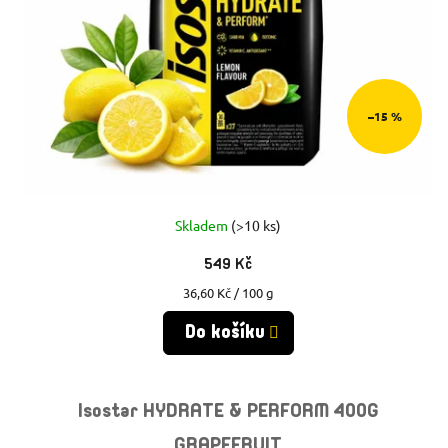
–15 %
Skladem
(>10 ks)
549 Kč
Měrná
36,60 Kč / 100 g
cena:
Do košíku
Isostar HYDRATE & PERFORM 400G
GRAPEFRUIT