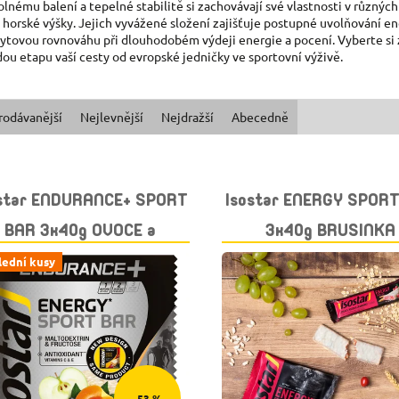
olnému balení a tepelné stabilitě si zachovávají své vlastnosti v různý
 horské výšky. Jejich vyvážené složení zajišťuje postupné uvolňování 
lytovou rovnováhu při dlouhodobém výdeji energie a pocení. Vyberte si z
dou etapu vaší cesty od evropské jedničky ve sportovní výživě.
rodávanější
Nejlevnější
Nejdražší
Abecedně
ostar ENDURANCE+ SPORT
Isostar ENERGY SPOR
BAR 3x40g OVOCE a
3x40g BRUSINKA
EREÁLIE exp. 30.9.2026
lední kusy
–53 %