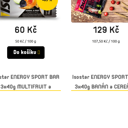
Skladem
(9 ks)
Momentálně vyprodáno
60 Kč
129 Kč
Měrná
Měrná
50 Kč / 100 g
107,50 Kč / 100 g
cena:
cena:
Do košíku
ostar ENERGY SPORT BAR
Isostar ENERGY SPOR
3x40g MULTIFRUIT a
3x40g BANÁN a CERE
CEREÁLIE