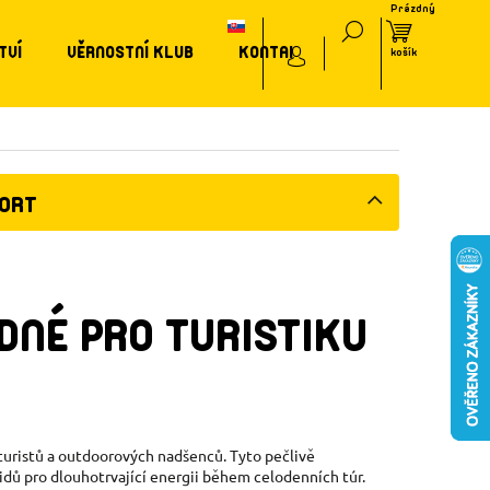
TVÍ
VĚRNOSTNÍ KLUB
KONTAKT
PORT
DNÉ PRO TURISTIKU
turistů a outdoorových nadšenců. Tyto pečlivě
idů pro dlouhotrvající energii během celodenních túr.