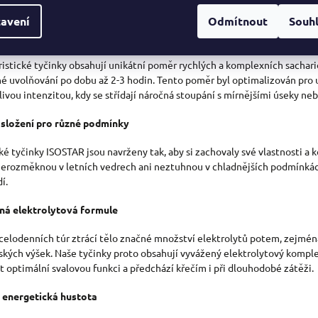
Á
, které během dlouhých túr probíhají.
avení
Odmítnout
Souh
D
 podložené složení pro celodenní energii
A
istické tyčinky obsahují unikátní poměr rychlých a komplexních sacharidů
C
é uvolňování po dobu až 2-3 hodin. Tento poměr byl optimalizován pro u
Í
ivou intenzitou, kdy se střídají náročná stoupání s mírnějšími úseky ne
P
složení pro různé podmínky
R
cké tyčinky ISOSTAR jsou navrženy tak, aby si zachovaly své vlastnosti a
V
Nerozměknou v letních vedrech ani neztuhnou v chladnějších podmínkách, 
í.
K
Y
ná elektrolytová formule
V
elodenních túr ztrácí tělo značné množství elektrolytů potem, zejména
kých výšek. Naše tyčinky proto obsahují vyvážený elektrolytový komplex
Ý
t optimální svalovou funkci a předchází křečím i při dlouhodobé zátěži.
P
 energetická hustota
I