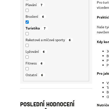
Pro tur
Plavání
7
víceden
Bruslení
6
Praktic
Naše ty
Turistika
7
navržen
Raketové a míčové sporty
6
Kdy kon
3
Lyžování
6
B
P
Fitness
6
P
Pro jak
Ostatní
6
V
T
B
O
POSLEDNÍ HODNOCENÍ
Nutričn