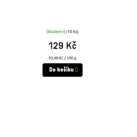
Skladem
(>10 ks)
129 Kč
Měrná
93,48 Kč / 100 g
cena:
Do košíku