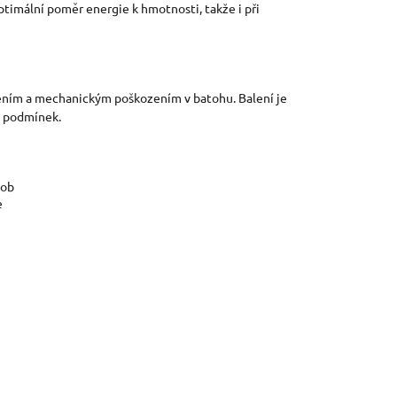
ptimální poměr energie k hmotnosti, takže i při
zářením a mechanickým poškozením v batohu. Balení je
h podmínek.
sob
e