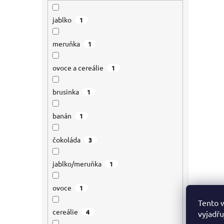
jablko
1
meruňka
1
ovoce a cereálie
1
brusinka
1
banán
1
čokoláda
3
jablko/meruňka
1
ovoce
1
Proč zv
Tento 
Energet
cereálie
4
vyjadřu
sportov