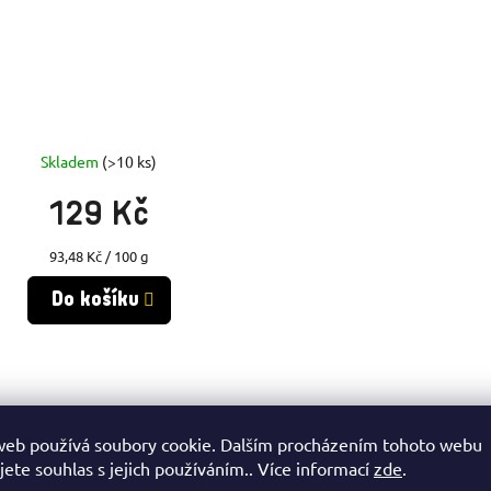
Skladem
(>10 ks)
129 Kč
Měrná
93,48 Kč / 100 g
cena:
Do košíku
O
olit turistické energetické tyčinky ISOSTAR?
V
web používá soubory cookie. Dalším procházením tohoto webu
L
ické tyčinky ISOSTAR pro turistiku představují vrchol sportovní výživy 
jete souhlas s jejich používáním.. Více informací
zde
.
ními nutričními specialisty. Každá tyčinka je navržena s ohledem na spe