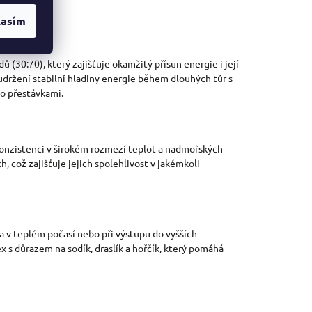
lasím
 (30:70), který zajišťuje okamžitý přísun energie i její
držení stabilní hladiny energie během dlouhých túr s
bo přestávkami.
 konzistenci v širokém rozmezí teplot a nadmořských
což zajišťuje jejich spolehlivost v jakémkoli
 v teplém počasí nebo při výstupu do vyšších
 s důrazem na sodík, draslík a hořčík, který pomáhá