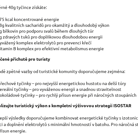
rné 40g tyčince získáte:
75 kcal koncentrované energie
8g kvalitních sacharidů pro okamžitý a dlouhodobý výkon
g bílkovin pro podporu svalů během dlouhých túr
g zdravých tuků pro doplňkovou dlouhodobou energii
yvážený komplex elektrolytů pro prevenci křečí
itamin B komplex pro efektivní metabolismus energie
ené příchutě pro turisty
adě zpětné vazby od turistické komunity doporučujeme zejména:
řechové tyčinky – pro nejvyšší energetickou hustotu na delší túry
ereální tyčinky – pro vyváženou energii a snadnou stravitelnost
okoládové
tyčinky – pro rychlý přísun energie při náročných stoupáních
izujte turistický výkon s kompletní výživovou strategií ISOSTAR
lepší výsledky doporučujeme kombinovat energetické tyčinky s izotonick
ci a doplnění elektrolytů s minimální hmotností v batohu. Pro náročná 
řísun energie.