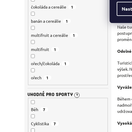
procesy
čokoláda a cereálie
1
Nast
Vědecky
banán a cereálie
1
Naše tur
postupn
multifruit a cereálie
1
proměnl
multifruit
1
Odolné 
Turisti
ořech/čokoláda
1
výšek. 
prostřed
ořech
1
Vyváže
VHODNÉ PRO SPORTY
?
Během c
nadmořs
Běh
7
udržova
Vysoká
Cyklistika
7