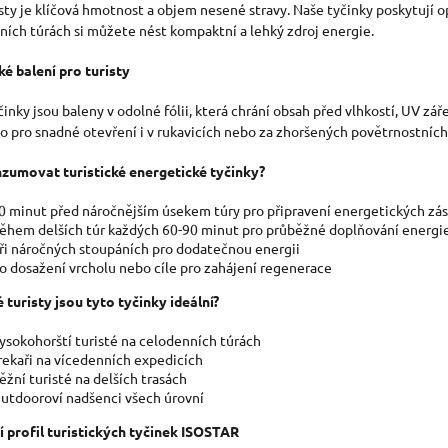
isty je klíčová hmotnost a objem nesené stravy. Naše tyčinky poskytují o
S
ních túrách si můžete nést kompaktní a lehký zdroj energie.
U
ké balení pro turisty
činky jsou baleny v odolné fólii, která chrání obsah před vlhkostí, UV 
o pro snadné otevření i v rukavicích nebo za zhoršených povětrnostníc
zumovat turistické energetické tyčinky?
0 minut před náročnějším úsekem túry pro připravení energetických zá
ěhem delších túr každých 60-90 minut pro průběžné doplňování energi
ři náročných stoupáních pro dodatečnou energii
o dosažení vrcholu nebo cíle pro zahájení regenerace
é turisty jsou tyto tyčinky ideální?
ysokohorští turisté na celodenních túrách
rekaři na vícedenních expedicích
ěžní turisté na delších trasách
utdooroví nadšenci všech úrovní
í profil turistických tyčinek ISOSTAR