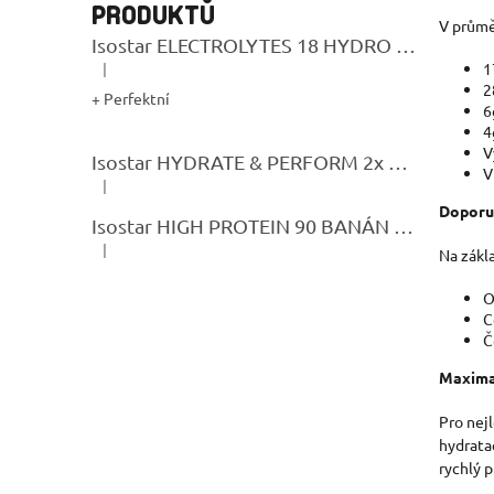
PRODUKTŮ
V průmě
Isostar ELECTROLYTES 18 HYDRO TABS LEMON
|
1
Hodnocení produktu je 5 z 5 hvězdiček.
2
+ Perfektní
6
4
V
Isostar HYDRATE & PERFORM 2x 400G CITRON + BIDON GRATIS
V
|
Hodnocení produktu je 5 z 5 hvězdiček.
Doporuč
Isostar HIGH PROTEIN 90 BANÁN 400g
|
Na zákl
Hodnocení produktu je 5 z 5 hvězdiček.
O
C
Č
Maximal
Pro nej
hydrata
rychlý p