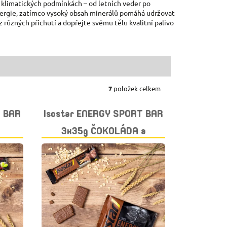
ch klimatických podmínkách – od letních veder po
energie, zatímco vysoký obsah minerálů pomáhá udržovat
 různých příchutí a dopřejte svému tělu kvalitní palivo
7
položek celkem
T BAR
Isostar ENERGY SPORT BAR
3x35g ČOKOLÁDA a
CEREÁLIE