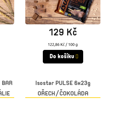
Skladem
(>10 ks)
129 Kč
Měrná
122,86 Kč / 100 g
cena:
Do košíku
T BAR
Isostar PULSE 6x23g
ÁLIE
OŘECH/ČOKOLÁDA