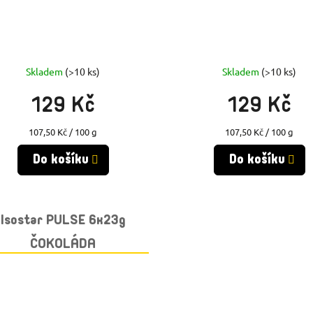
Skladem
(>10 ks)
Skladem
(>10 ks)
129 Kč
129 Kč
Měrná
Měrná
107,50 Kč / 100 g
107,50 Kč / 100 g
cena:
cena:
Do košíku
Do košíku
Isostar PULSE 6x23g
ČOKOLÁDA