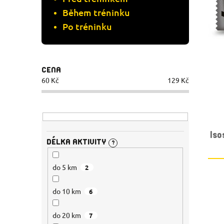
R
Během tréninku
O
Po tréninku
O
D
D
U
CENA
U
K
60
Kč
129
Kč
K
T
T
Ů
Is
Ů
DÉLKA AKTIVITY
?
do 5 km
2
do 10 km
6
do 20 km
7