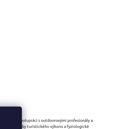
vyvinutý ve spolupráci s outdoorovými profesionály a
cifické potřeby turistického výkonu a fyziologické