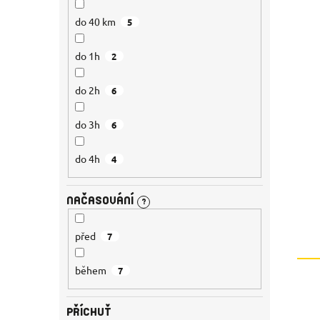
do 40 km
5
do 1h
2
do 2h
6
do 3h
6
do 4h
4
NAČASOVÁNÍ
?
před
7
během
7
PŘÍCHUŤ