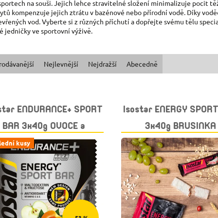
sportech na souši. Jejich lehce stravitelné složení minimalizuje pocit t
lytů kompenzuje jejich ztrátu v bazénové nebo přírodní vodě. Díky vodě
evřených vod. Vyberte si z různých příchutí a dopřejte svému tělu speci
é jedničky ve sportovní výživě.
rodávanější
Nejlevnější
Nejdražší
Abecedně
ostar ENDURANCE+ SPORT
Isostar ENERGY SPOR
BAR 3x40g OVOCE a
3x40g BRUSINKA
EREÁLIE exp. 30.9.2026
lední kusy
–53 %