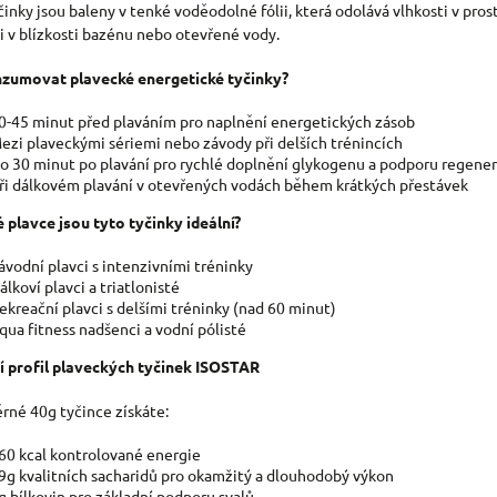
činky jsou baleny v tenké voděodolné fólii, která odolává vlhkosti v pro
S
 i v blízkosti bazénu nebo otevřené vody.
U
zumovat plavecké energetické tyčinky?
0-45 minut před plaváním pro naplnění energetických zásob
ezi plaveckými sériemi nebo závody při delších trénincích
o 30 minut po plavání pro rychlé doplnění glykogenu a podporu regene
ři dálkovém plavání v otevřených vodách během krátkých přestávek
é plavce jsou tyto tyčinky ideální?
ávodní plavci s intenzivními tréninky
álkoví plavci a triatlonisté
ekreační plavci s delšími tréninky (nad 60 minut)
qua fitness nadšenci a vodní pólisté
í profil plaveckých tyčinek ISOSTAR
rné 40g tyčince získáte:
60 kcal kontrolované energie
9g kvalitních sacharidů pro okamžitý a dlouhodobý výkon
g bílkovin pro základní podporu svalů