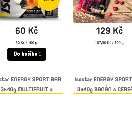
Skladem
(9 ks)
Momentálně vyprodáno
60 Kč
129 Kč
Měrná
Měrná
50 Kč / 100 g
107,50 Kč / 100 g
cena:
cena:
Do košíku
ostar ENERGY SPORT BAR
Isostar ENERGY SPOR
3x40g MULTIFRUIT a
3x40g BANÁN a CERE
CEREÁLIE