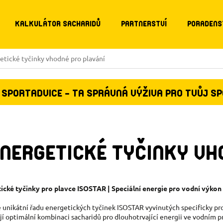
KALKULÁTOR SACHARIDŮ
PARTNERSTVÍ
PORADENS
etické tyčinky vhodné pro plavání
SPORTADVICE - TA SPRÁVNÁ VÝŽIVA PRO TVŮJ S
NERGETICKÉ TYČINKY VH
ické tyčinky pro plavce ISOSTAR | Speciální energie pro vodní výkon
 unikátní řadu energetických tyčinek ISOSTAR vyvinutých specificky pro
jí optimální kombinaci sacharidů pro dlouhotrvající energii ve vodním p