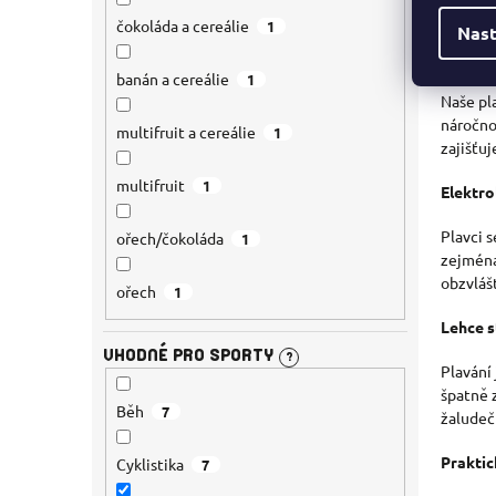
procesy
čokoláda a cereálie
1
Nast
Vědecky
banán a cereálie
1
Naše pl
náročno
multifruit a cereálie
1
zajišťu
multifruit
1
Elektro
Plavci 
ořech/čokoláda
1
zejména
obzvláš
ořech
1
Lehce s
VHODNÉ PRO SPORTY
?
Plavání
špatně 
Běh
7
žaludečn
Praktic
Cyklistika
7