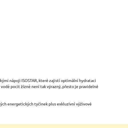
ů
ckými nápoji ISOSTAR, které zajistí optimální hydrataci
odě pocit žízně není tak výrazný, přesto je pravidelné
kých energetických tyčinek plus exkluzivní výživové