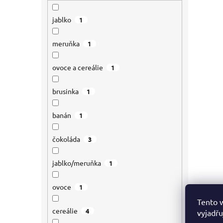
jablko
1
meruňka
1
ovoce a cereálie
1
brusinka
1
banán
1
čokoláda
3
jablko/meruňka
1
ovoce
1
Proč zv
Tento 
Energet
cereálie
4
vyjadřu
sportov