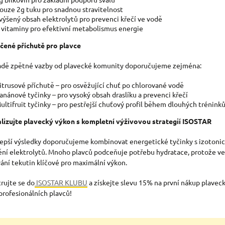
ouze 2g tuku pro snadnou stravitelnost
výšený obsah elektrolytů pro prevenci křečí ve vodě
 vitaminy pro efektivní metabolismus energie
ené příchutě pro plavce
adě zpětné vazby od plavecké komunity doporučujeme zejména:
itrusové příchutě – pro osvěžující chuť po chlorované vodě
anánové tyčinky – pro vysoký obsah draslíku a prevenci křečí
ultifruit tyčinky – pro pestřejší chuťový profil během dlouhých trénink
izujte plavecký výkon s kompletní výživovou strategií ISOSTAR
lepší výsledky doporučujeme kombinovat energet
ické tyčinky s izotoni
ění elektrolytů. Mnoho plavců podceňuje potřebu hydratace, protože ve v
ání tekutin klíčové pro maximální výkon.
trujte se do
ISOSTAR KLUBU
a získejte slevu 15% na první nákup plavec
profesionálních plavců!