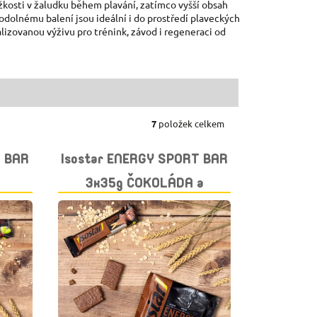
ěžkosti v žaludku během plavání, zatímco vyšší obsah
odolnému balení jsou ideální i do prostředí plaveckých
alizovanou výživu pro trénink, závod i regeneraci od
7
položek celkem
T BAR
Isostar ENERGY SPORT BAR
3x35g ČOKOLÁDA a
CEREÁLIE