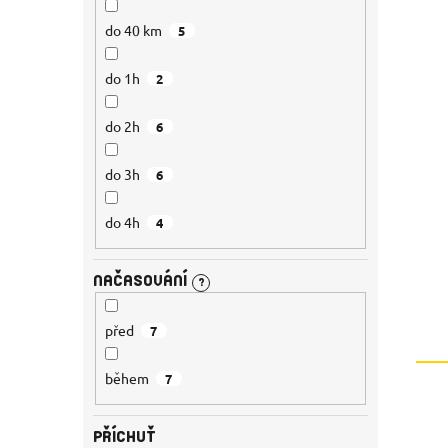
do 40 km
5
do 1h
2
do 2h
6
do 3h
6
do 4h
4
NAČASOVÁNÍ
?
před
7
během
7
PŘÍCHUŤ