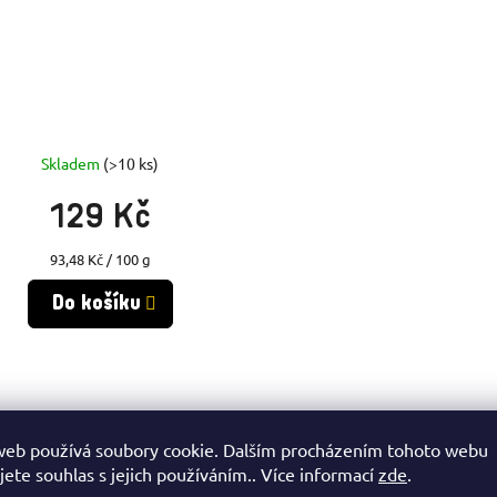
Skladem
(>10 ks)
129 Kč
Měrná
93,48 Kč / 100 g
cena:
Do košíku
O
olit plavecké energetické tyčinky ISOSTAR?
V
web používá soubory cookie. Dalším procházením tohoto webu
L
ické tyčinky ISOSTAR pro plavce představují vrchol sportovní výživy vyvi
jete souhlas s jejich používáním.. Více informací
zde
.
ními nutričními specialisty. Každá tyčinka je navržena s ohledem na spe