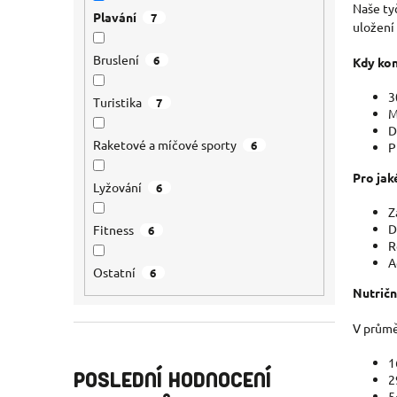
Naše ty
Plavání
7
uložení
Bruslení
6
Kdy kon
3
Turistika
7
M
D
Raketové a míčové sporty
6
P
Pro jak
Lyžování
6
Z
D
Fitness
6
R
A
Ostatní
6
Nutričn
V průmě
1
POSLEDNÍ HODNOCENÍ
2
5