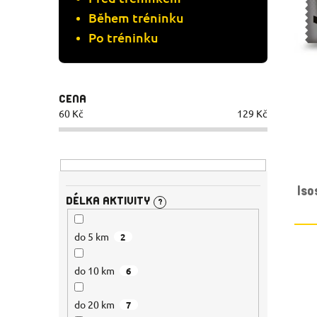
R
Během tréninku
O
Po tréninku
O
D
D
U
CENA
U
K
60
Kč
129
Kč
K
T
T
Ů
Is
Ů
DÉLKA AKTIVITY
?
do 5 km
2
do 10 km
6
do 20 km
7