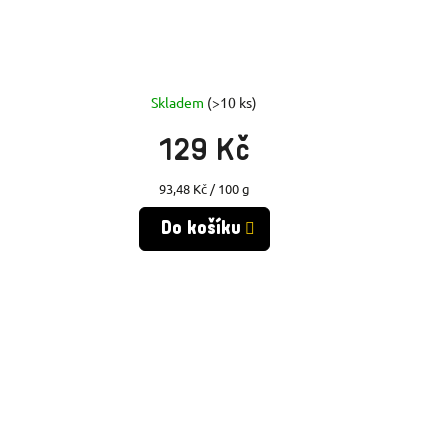
Skladem
(>10 ks)
129 Kč
Měrná
93,48 Kč / 100 g
cena:
Do košíku