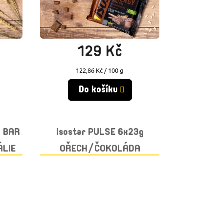
Skladem
(>10 ks)
129 Kč
Měrná
122,86 Kč / 100 g
cena:
Do košíku
T BAR
Isostar PULSE 6x23g
ÁLIE
OŘECH/ČOKOLÁDA