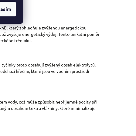
lasím
exní), který zohledňuje zvýšenou energetickou
 což zvyšuje energetický výdej. Tento unikátní poměr
veckého tréninku.
e tyčinky proto obsahují zvýšený obsah elektrolytů,
ředchází křečím, které jsou ve vodním prostředí
lakem vody, což může způsobit nepříjemné pocity při
ovaným obsahem tuku a vlákniny, které minimalizuje