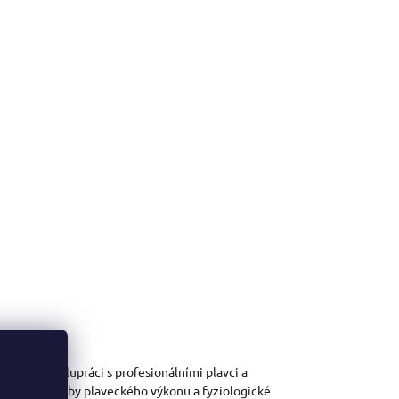
nutý ve spolupráci s profesionálními plavci a
cifické potřeby plaveckého výkonu a fyziologické