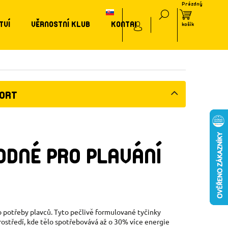
TVÍ
VĚRNOSTNÍ KLUB
KONTAKT
PORT
ODNÉ PRO PLAVÁNÍ
 potřeby plavců. Tyto pečlivě formulované tyčinky
rostředí, kde tělo spotřebovává až o 30% více energie