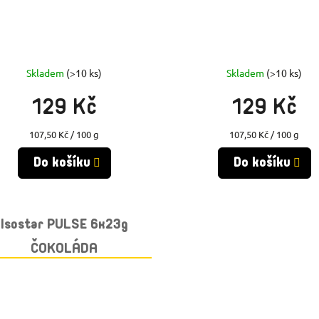
Skladem
(>10 ks)
Skladem
(>10 ks)
129 Kč
129 Kč
Měrná
Měrná
107,50 Kč / 100 g
107,50 Kč / 100 g
cena:
cena:
Do košíku
Do košíku
Isostar PULSE 6x23g
ČOKOLÁDA