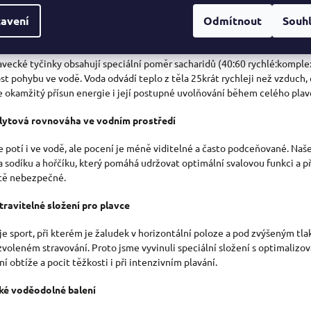
Á
, které během pohybu ve vodním prostředí probíhají.
avení
Odmítnout
Souh
D
 podložené složení pro plavecký výkon
A
avecké tyčinky obsahují speciální poměr sacharidů (40:60 rychlé:kompl
C
st pohybu ve vodě. Voda odvádí teplo z těla 25krát rychleji než vzduch,
Í
je okamžitý přísun energie i její postupné uvolňování během celého pla
P
lytová rovnováha ve vodním prostředí
R
se potí i ve vodě, ale pocení je méně viditelné a často podceňované. Naš
V
 sodíku a hořčíku, který pomáhá udržovat optimální svalovou funkci a p
tě nebezpečné.
K
Y
travitelné složení pro plavce
V
 je sport, při kterém je žaludek v horizontální poloze a pod zvýšeným t
zvoleném stravování. Proto jsme vyvinuli speciální složení s optimaliz
Ý
í obtíže a pocit těžkosti i při intenzivním plavání.
P
ké voděodolné balení
I