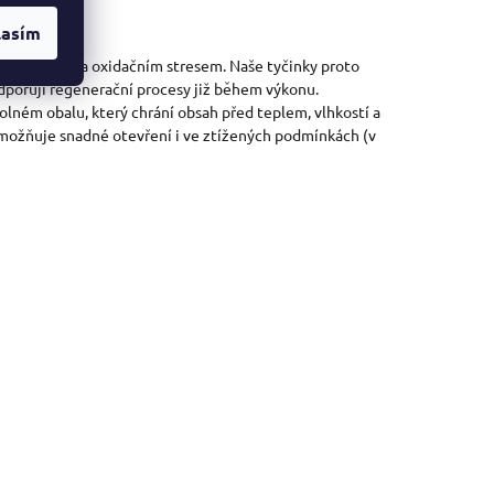
lasím
ých radikálů a oxidačním stresem. Naše tyčinky proto
odporují regenerační procesy již během výkonu.
dolném obalu, který chrání obsah před teplem, vlhkostí a
ožňuje snadné otevření i ve ztížených podmínkách (v