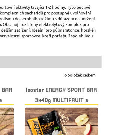
tovní aktivity trvající 1-2 hodiny. Tyto pečlivě
 komplexních sacharidů pro postupné uvolňování
abolismu do aerobního režimu s důrazem na udržení
. Obsahují rozšířený elektrolytový komplex pro
delším zatížení. Ideální pro půlmaratonce, horské i
 vytrvalostní sportovce, kteří potřebují spolehlivou
6
položek celkem
T BAR
Isostar ENERGY SPORT BAR
a
3x40g MULTIFRUIT a
CEREÁLIE