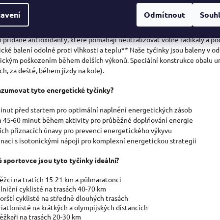
I
 antioxidanty pro podporu během zvýšené oxidační zátěže
avení
Odmítnout
Souh
S
ostní výkony trvající až 2 hodiny jsou spojeny se zvýšenou produkcí voln
U
í přidané antioxidanty, které pomáhají neutralizovat volné radikály a p
cké balení odolné proti vlhkosti a teplu** Naše tyčinky jsou baleny v o
ckým poškozením během delších výkonů. Speciální konstrukce obalu um
ch, za deště, během jízdy na kole).
zumovat tyto energetické tyčinky?
inut před startem pro optimální naplnění energetických zásob
 45-60 minut během aktivity pro průběžné doplňování energie
ních příznacích únavy pro prevenci energetického výkyvu
naci s isoton
ickými nápoji pro komplexní energetickou strategii
é sportovce jsou tyto tyčinky ideální?
ěžci na tratích 15-21 km a půlmaratonci
ilniční cyklisté na trasách 40-70 km
orští cyklisté na středně dlouhých trasách
riatlonisté na krátkých a olympijských distancích
ěžkaři na trasách 20-30 km