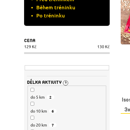
S
P
Během tréninku
P
Po tréninku
R
R
O
O
CENA
D
129
Kč
130
Kč
D
U
U
K
K
T
DÉLKA AKTIVITY
?
T
Ů
do 5 km
2
Is
Ů
3
do 10 km
6
do 20 km
7