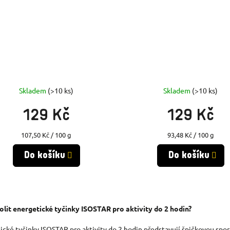
Skladem
(>10 ks)
Skladem
(>10 ks)
129 Kč
129 Kč
Měrná
Měrná
107,50 Kč / 100 g
93,48 Kč / 100 g
cena:
cena:
Do košíku
Do košíku
O
olit energetické tyčinky ISOSTAR pro aktivity do 2 hodin?
V
ické tyčinky ISOSTAR pro aktivity do 2 hodin představují špičkovou sport