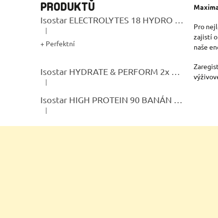
PRODUKTŮ
Maximal
Isostar ELECTROLYTES 18 HYDRO TABS LEMON
Pro nej
|
Hodnocení produktu je 5 z 5 hvězdiček.
zajistí
+ Perfektní
naše en
Zaregis
Isostar HYDRATE & PERFORM 2x 400G CITRON + BIDON GRATIS
výživov
|
Hodnocení produktu je 5 z 5 hvězdiček.
Isostar HIGH PROTEIN 90 BANÁN 400g
|
Hodnocení produktu je 5 z 5 hvězdiček.