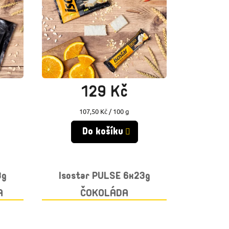
Skladem
(>10 ks)
129 Kč
Měrná
107,50 Kč / 100 g
cena:
Do košíku
3g
Isostar PULSE 6x23g
A
ČOKOLÁDA