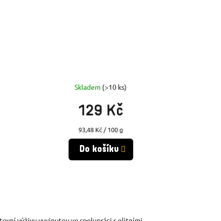
Skladem
(>10 ks)
129 Kč
Měrná
93,48 Kč / 100 g
cena:
Do košíku
ovní výživu vyvinutou ve spolupráci s elitními