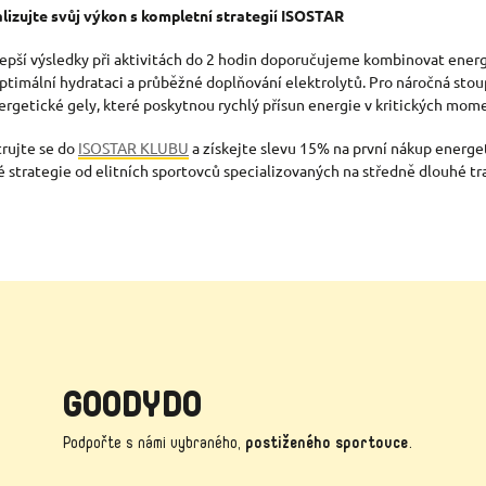
izujte svůj výkon s kompletní strategií ISOSTAR
lepší výsledky při aktivitách do 2 hodin doporučujeme kombinovat ener
 optimální hydrataci a průběžné doplňování elektrolytů. Pro náročná st
ergetické gely, které poskytnou rychlý přísun energie v kritických mom
trujte se do
ISOSTAR KLUBU
a získejte slevu 15% na první nákup energet
é strategie od elitních sportovců specializovaných na středně dlouhé tr
GOODYDO
Podpořte s námi vybraného,
postiženého sportovce
.