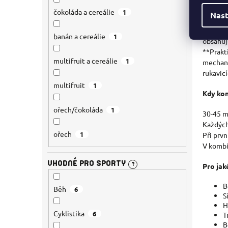
Přidané
čokoláda a cereálie
1
Nast
Vytrval
banán a cereálie
1
obsahuj
**Prakti
multifruit a cereálie
1
mechani
rukavicí
multifruit
1
Kdy kon
ořech/čokoláda
1
30-45 m
Každých
ořech
1
Při prv
V kombi
VHODNÉ PRO SPORTY
?
Pro jak
B
Běh
6
S
H
Cyklistika
6
T
B