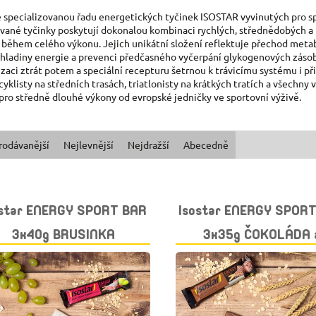
 specializovanou řadu energetických tyčinek ISOSTAR vyvinutých pro spor
vané tyčinky poskytují dokonalou kombinaci rychlých, střednědobých a
 během celého výkonu. Jejich unikátní složení reflektuje přechod met
í hladiny energie a prevenci předčasného vyčerpání glykogenových zásob
aci ztrát potem a speciální recepturu šetrnou k trávicímu systému i při 
 cyklisty na středních trasách, triatlonisty na krátkých tratích a všechny
 pro středně dlouhé výkony od evropské jedničky ve sportovní výživě.
rodávanější
Nejlevnější
Nejdražší
Abecedně
ostar ENERGY SPORT BAR
Isostar ENERGY SPOR
3x40g BRUSINKA
3x35g ČOKOLÁDA 
CEREÁLIE