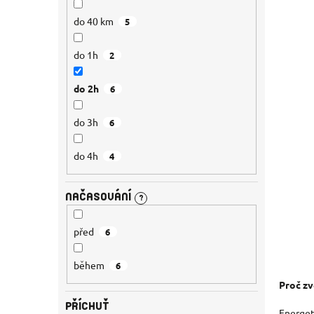
do 40 km
5
do 1h
2
do 2h
6
do 3h
6
do 4h
4
NAČASOVÁNÍ
?
před
6
během
6
Proč zv
PŘÍCHUŤ
Energet