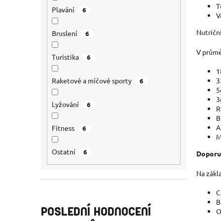
T
Plavání
6
V
Nutriční
Bruslení
6
V průmě
Turistika
6
1
3
Raketové a míčové sporty
6
5
3
Lyžování
6
R
B
A
Fitness
6
M
Ostatní
6
Doporuč
Na zákl
C
B
POSLEDNÍ HODNOCENÍ
O