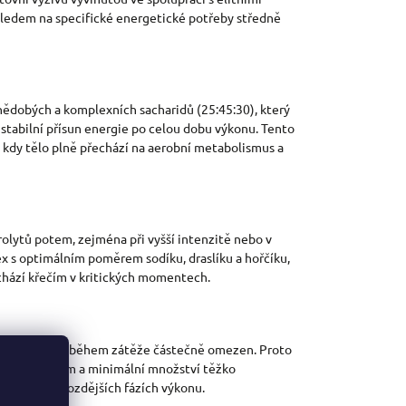
 ohledem na specifické energetické potřeby středně
dnědobých a komplexních sacharidů (25:45:30), který
 stabilní přísun energie po celou dobu výkonu. Tento
, kdy tělo plně přechází na aerobní metabolismus a
rolytů potem, zejména při vyšší intenzitě nebo v
ex s optimálním poměrem sodíku, draslíku a hořčíku,
hází křečím v kritických momentech.
ystém, který je během zátěže částečně omezen. Proto
ým uvolňováním a minimální množství těžko
 obtíží i v pozdějších fázích výkonu.