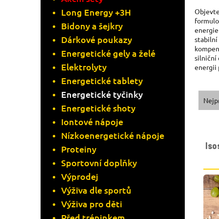
Long Energy +3H
A
Objevte
formulo
Bidony a šejkry
energie
N
Dárkové poukazy
stabiln
kompenz
Energetické gely a želé
N
silniční
Elektrolyty
energii
Í
Energetické tablety
Energetické tyčinky
Ř
P
Nejp
Energetické shoty
A
A
Iontové nápoje
V
Nízkoenergetické nápoje
Z
N
Is
Proteiny
Ý
E
Sportovní doplňky
E
P
Výprodej
N
L
Výživa dle sportů
I
Výživa pro děti
Í
Před tréninkem