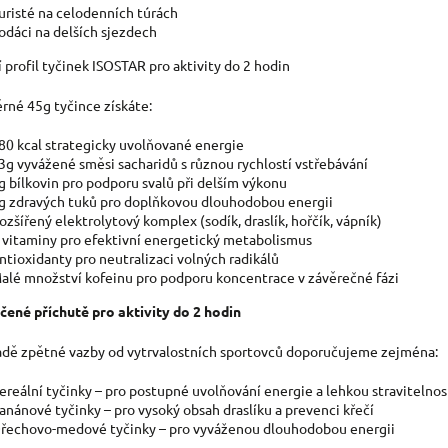
uristé na celodenních túrách
odáci na delších sjezdech
 profil tyčinek ISOSTAR pro aktivity do 2 hodin
rné 45g tyčince získáte:
80 kcal strategicky uvolňované energie
3g vyvážené směsi sacharidů s různou rychlostí vstřebávání
g bílkovin pro podporu svalů při delším výkonu
g zdravých tuků pro doplňkovou dlouhodobou energii
ozšířený elektrolytový komplex (sodík, draslík, hořčík, vápník)
 vitaminy pro efektivní energetický metabolismus
ntioxidanty pro neutralizaci volných radikálů
alé množství kofeinu pro podporu koncentrace v závěrečné fázi
ené příchutě pro aktivity do 2 hodin
adě zpětné vazby od vytrvalostních sportovců doporučujeme zejména:
ereální tyčinky – pro postupné uvolňování energie a lehkou stravitelnos
anánové tyčinky – pro vysoký obsah draslíku a prevenci křečí
řechovo-medové tyčinky – pro vyváženou dlouhodobou energii