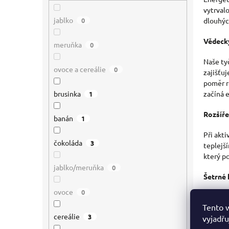
vytrval
jablko
0
dlouhýc
Vědecky
meruňka
0
Naše ty
ovoce a cereálie
0
zajišťu
poměr r
brusinka
začíná 
1
Rozšíře
banán
1
Při akt
čokoláda
3
teplejš
který p
jablko/meruňka
0
Šetrné 
ovoce
0
Středně
Tento 
naše ty
cereálie
3
vyjadřu
stravite