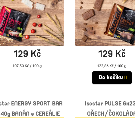
Momentálně vyprodáno
Skladem
(>10 ks)
129 Kč
129 Kč
Měrná
Měrná
107,50 Kč / 100 g
122,86 Kč / 100 g
cena:
cena:
Do košíku
ostar ENERGY SPORT BAR
Isostar PULSE 6x2
x40g BANÁN a CEREÁLIE
OŘECH/ČOKOLÁD