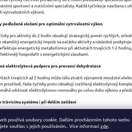
L
ostními sportovci a nutričními specialisty. Každá tyčinka je navržena s
Á
h vytrvalostních výkonů.
D
 podložené složení pro optimální vytrvalostní výkon
A
činky pro aktivity do 2 hodin obsahují strategický poměr rychlých, stře
C
je okamžitý energetický impulz na začátku aktivity a následně poskytuje
Í
eflektuje energetický metabolismus při aktivitách trvajících 1-2 hodiny
efektivněji hospodařit s energetickými zásobami.
P
ná elektrolytová podpora pro prevenci dehydratace
R
V
ivitách trvajících až 2 hodiny může tělo ztratit významné množství elekt
ím prostředí. Naše tyčinky proto obsahují rozšířený elektrolytový kompl
K
omáhá udržovat elektrolytovou rovnováhu po celou dobu výkonu a předc
Y
k trávicímu systému i při delším zatížení
V
 dlouhé vytrvalostní aktivity začínají představovat výzvu pro trávicí s
Ý
web používá soubory cookie. Dalším procházením tohoto webu
činky obsahují speciální směs lehce stravitelných sacharidů s postupn
P
jete souhlas s jejich používáním.. Více informací
zde
.
lných složek, což zajišťuje efektivní vstřebávání energie bez žaludečních