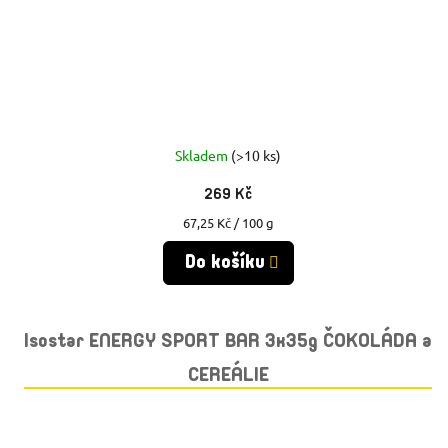
Skladem
(>10 ks)
269 Kč
Měrná
67,25 Kč / 100 g
cena:
Do košíku
Isostar ENERGY SPORT BAR 3x35g ČOKOLÁDA a
CEREÁLIE