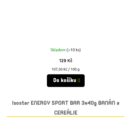
Skladem
(>10 ks)
129 Kč
Měrná
107,50 Kč / 100 g
cena:
Do košíku
Isostar ENERGY SPORT BAR 3x40g BANÁN a
CEREÁLIE