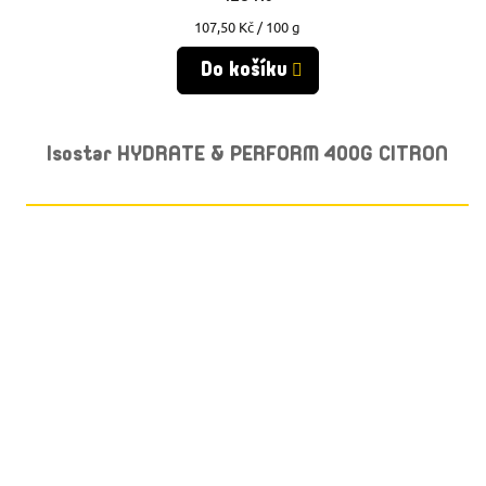
Měrná
107,50 Kč / 100 g
cena:
Do košíku
Isostar HYDRATE & PERFORM 400G CITRON