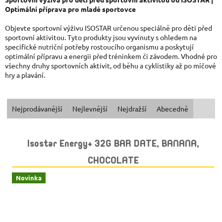
Optimální příprava pro mladé sportovce
Objevte sportovní výživu ISOSTAR určenou speciálně pro děti před
sportovní aktivitou. Tyto produkty jsou vyvinuty s ohledem na
specifické nutriční potřeby rostoucího organismu a poskytují
optimální přípravu a energii před tréninkem či závodem. Vhodné pro
všechny druhy sportovních aktivit, od běhu a cyklistiky až po míčové
hry a plavání.
Ř
Nejprodávanější
Nejlevnější
Nejdražší
Abecedně
A
V
Isostar Energy+ 32G BAR DATE, BANANA,
Z
Ý
CHOCOLATE
E
P
Novinka
N
I
Í