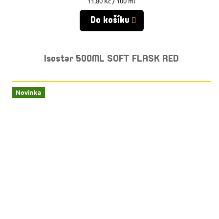
Měrná
11,80 Kč / 100 ml
cena:
Do košíku
Isostar 500ML SOFT FLASK RED
Novinka