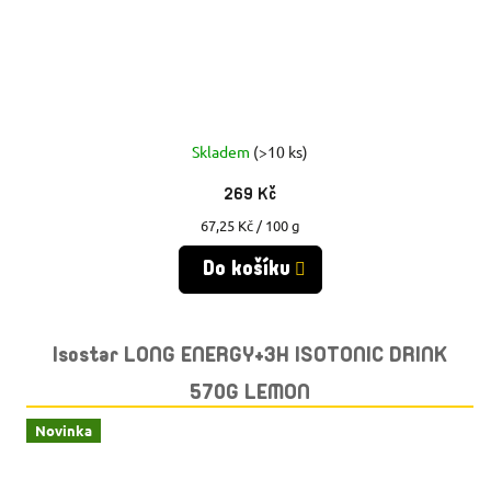
Skladem
(>10 ks)
269 Kč
Měrná
67,25 Kč / 100 g
cena:
Do košíku
Isostar LONG ENERGY+3H ISOTONIC DRINK
570G LEMON
Novinka