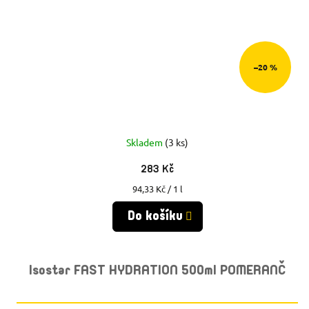
–20 %
Skladem
(3 ks)
283 Kč
Měrná
94,33 Kč / 1 l
cena:
Do košíku
Isostar FAST HYDRATION 500ml POMERANČ