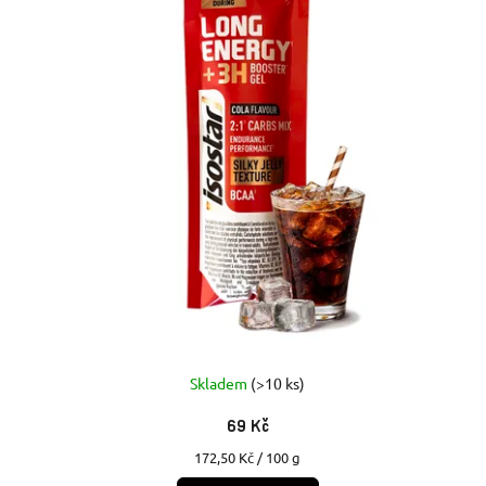
Skladem
(>10 ks)
69 Kč
Měrná
172,50 Kč / 100 g
cena: