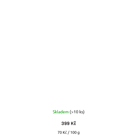
Skladem
(>10 ks)
399 Kč
Měrná
70 Kč / 100 g