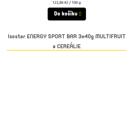
Měrná
122,86 Kč / 100 g
cena:
Do košíku
Isostar ENERGY SPORT BAR 3x40g MULTIFRUIT
a CEREÁLIE