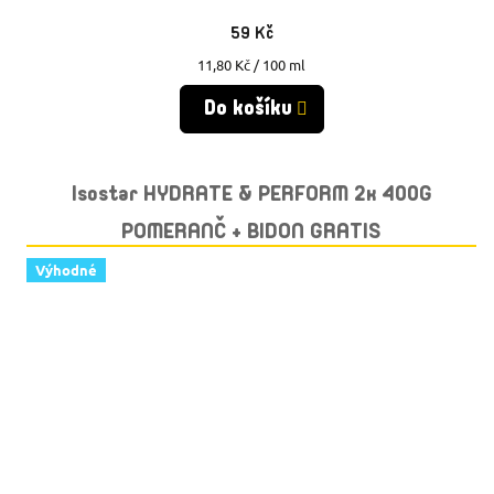
59 Kč
Měrná
11,80 Kč / 100 ml
cena:
Do košíku
Isostar HYDRATE & PERFORM 2x 400G
POMERANČ + BIDON GRATIS
Výhodné