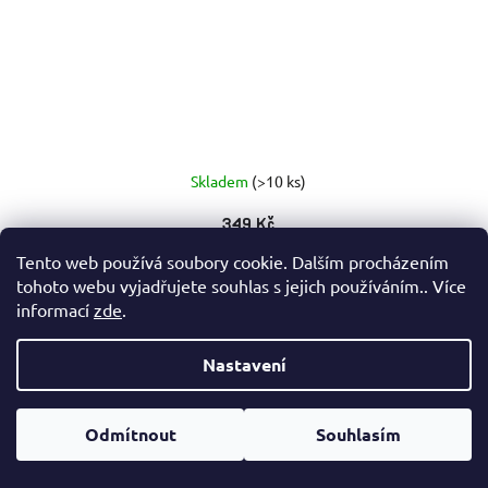
Skladem
(>10 ks)
349 Kč
Měrná
69,80 Kč / 100 ml
Tento web používá soubory cookie. Dalším procházením
cena:
tohoto webu vyjadřujete souhlas s jejich používáním.. Více
Do košíku
informací
zde
.
Nastavení
Isostar HYDRATE & PERFORM 2x400G
BRUSINKA + BIDON GRATIS
Odmítnout
Souhlasím
Výhodné