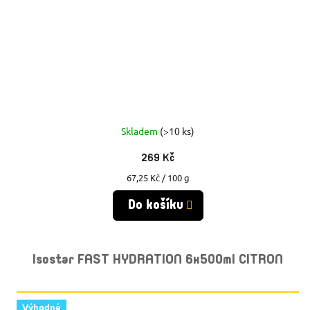
Skladem
(>10 ks)
269 Kč
Měrná
67,25 Kč / 100 g
cena:
Do košíku
Isostar FAST HYDRATION 6x500ml CITRON
Výhodné