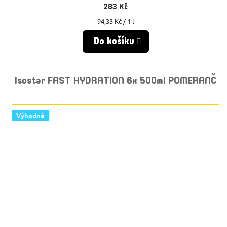
283 Kč
Měrná
94,33 Kč / 1 l
cena:
Do košíku
Isostar FAST HYDRATION 6x 500ml POMERANČ
Výhodné