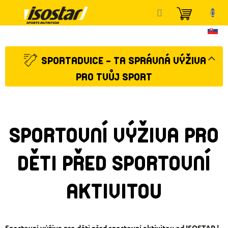
Přejít
NÁKUP
na
KOŠÍK
obsah
SPORTADVICE - TA SPRÁVNÁ VÝŽIVA
PRO TVŮJ SPORT
SPORTOVNÍ VÝŽIVA PRO
DĚTI PŘED SPORTOVNÍ
AKTIVITOU
Sportovní výživa pro děti před sportovní aktivitou od ISOSTAR |