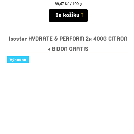
Měrná
88,67 Kč / 100 g
cena:
Do košíku
Isostar HYDRATE & PERFORM 2x 400G CITRON
+ BIDON GRATIS
Výhodné