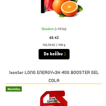
Skladem
(>10 ks)
65 Kč
Měrná
162,50 Kč / 100 g
cena:
Do košíku
Isostar LONG ENERGY+3H 40G BOOSTER GEL
COLA
Novinka