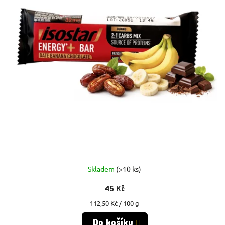
S
P
P
R
R
O
O
D
D
U
U
K
K
T
T
Ů
Skladem
(>10 ks)
Ů
45 Kč
Měrná
112,50 Kč / 100 g
cena:
Do košíku