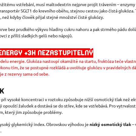
kamžitému vstřebání, musí maltodextrin nejprve projít trávením – enzym
ransportér SGLT1 do krevního oběhu, stejnou cestou jako čistá glukóza. 
 než kdyby člověk přijal stejné množství čisté glukózy.
o krve bez prudkého výkyvu hladiny cukru nahoru a pak strmého pádu dolů
vci z příliš sladkých gelů nebo nápojů.
ENERGY +3H NEZASTUPITELNÝ
delu energie. Glukóza nastoupí okamžitě na startu, fruktóza teče vlastn
konu tím, že se postupně rozkládá a uvolňuje glukózu v pravidelných dá
je z rezervy sama od sebe.
EK
při vysoké koncentraci v roztoku způsobuje nižší osmotický tlak než ek
i opouští žaludek a dostává se do střev, kde se vstřebává. Pro vytrvalostn
em, který jim způsobuje problémy.
 vysoký glykemický index. Obrovskou výhodou je
nízký osmotický tlak
– 
.