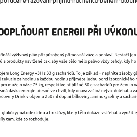
DOPLŇOVAT ENERGII PŘI VÝKONU
ináší výživový plán přizpůsobený přímo vaší váze a pohlaví. Nestačí jen 
 a produkty navržené tak, aby vaše tělo mělo palivo vždy tehdy, kdy ho 
m Long Energy +3H s 33 g sacharidů. To je základ – naplníte zásoby glyk
tekutin za hodinu a každou hodinu přijměte jednu porci izotonického ná
pro muže o váze 75 kg, respektive přibližně 60 g sacharidů pro ženu o v
aná dávka energie přesně ve chvíli, kdy únava začíná nejvíc doléhat a vaš
very Drink v objemu 250 ml doplní bílkoviny, aminokyseliny a sacharid
lukózy/matodextrinu a fruktózy, který tělo dokáže vstřebat a využít ry
íly tam, kde to rozhoduje.