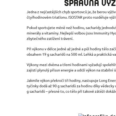
SPRÁVNÁ VÝŽI
Jedna z nejčastějších chyb sportovců je, že berou výživ
čtyřhodinovém triatlonu. ISOSTAR proto rozděluje výži
Pokud sportujete méně než hodinu, sacharidy jednoduš
minerály a vitamíny. Nejlepší volbou jsou Immunity Hyd
zbytečného zatížení trávení.
Při výkonu v délce jedné až jedné a půl hodiny tělo zač
obsahem 19 g sacharidů na 500 ml. Lehká a praktická var
Výkony mezi dvěma a třemi hodinami vyžadují spolehliv
zajistí plynulý přísun energie a udrží výkon na stabilní
Jakmile výkon překročí tři hodiny, nastupuje Long Ene
tyčinky dodá až 90 g sacharidů za hodinu díky vědecky
g sacharidů – přesně to, co tělo při takové zátěži dokáž