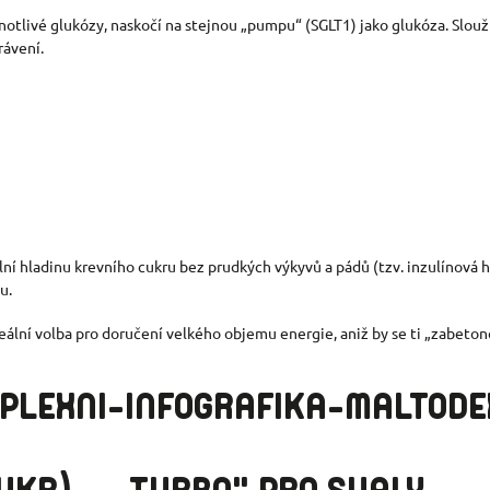
otlivé glukózy, naskočí na stejnou „pumpu“ (SGLT1) jako glukóza. Slouží 
rávení.
lní hladinu krevního cukru bez prudkých výkyvů a pádů (tzv. inzulínová 
u.
deální volba pro doručení velkého objemu energie, aniž by se ti „zabeton