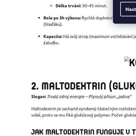
Délka trvání:
30–45 minut.
Nast
Role po 3h výkonu:
Rychlé doplnění krevního cuk
(hlaďáku).
Kapacita:
Má svůj strop (maximum vstřebávání j
žaludku.
2. MALTODEXTRIN (GLU
Slogan:
Trvalý zdroj energie – Plynulý přísun „paliva“
Maltodextrin je sacharid vyrobený částečným rozložen
sobě, proto se mu říká glukózový polymer. Počet glukózov
JAK MALTODEXTRIN FUNGUJE V 