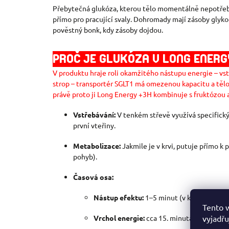
Přebytečná glukóza, kterou tělo momentálně nepotřebuje
přímo pro pracující svaly. Dohromady mají zásoby glyko
pověstný bonk, kdy zásoby dojdou.
PROČ JE GLUKÓZA V LONG ENERG
V produktu hraje roli okamžitého nástupu energie – vstř
strop – transportér SGLT1 má omezenou kapacitu a tělo 
právě proto ji Long Energy +3H kombinuje s fruktózou a 
Vstřebávání:
V tenkém střevě využívá specifický 
první vteřiny.
Metabolizace:
Jakmile je v krvi, putuje přímo k
pohyb).
Časová osa:
Nástup efektu:
1–5 minut (v krvi je cítit 
Tento 
vyjadřu
Vrchol energie:
cca 15. minuta.