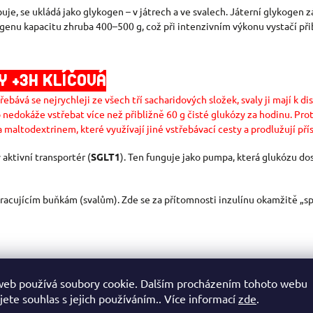
, se ukládá jako glykogen – v játrech a ve svalech. Játerní glykogen z
genu kapacitu zhruba 400–500 g, což při intenzivním výkonu vystačí přib
Y +3H KLÍČOVÁ
ebává se nejrychleji ze všech tří sacharidových složek, svaly ji mají k d
nedokáže vstřebat více než přibližně 60 g čisté glukózy za hodinu. Pro
maltodextrinem, které využívají jiné vstřebávací cesty a prodlužují pří
aktivní transportér (
SGLT1
). Ten funguje jako pumpa, která glukózu dos
 pracujícím buňkám (svalům). Zde se za přítomnosti inzulínu okamžitě „s
téměř okamžitě).
web používá soubory cookie. Dalším procházením tohoto webu
jete souhlas s jejich používáním.. Více informací
zde
.