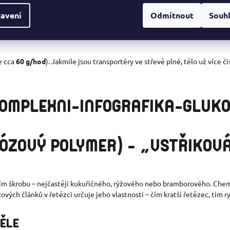
avení
Odmítnout
Souh
ru a glykogenu těsně před startem nebo v prvních minutách.. Slouží jak
e cca
60 g/hod
). Jakmile jsou transportéry ve střevě plné, tělo už více č
KÓZOVÝ POLYMER) – „VSTŘIKOVÁ
ím škrobu – nejčastěji kukuřičného, rýžového nebo bramborového. Chem
ých článků v řetězci určuje jeho vlastnosti – čím kratší řetězec, tím ry
TĚLE