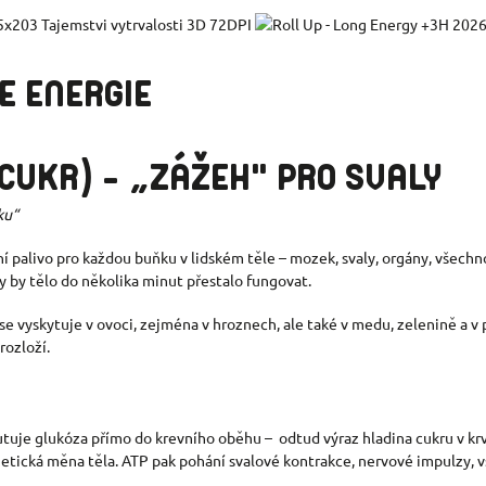
E ENERGIE
CUKR) – „ZÁŽEH" PRO SVALY
ku“
í palivo pro každou buňku v lidském těle – mozek, svaly, orgány, všechno
y by tělo do několika minut přestalo fungovat.
 se vyskytuje v ovoci, zejména v hroznech, ale také v medu, zelenině a 
rozloží.
uje glukóza přímo do krevního oběhu – odtud výraz hladina cukru v krvi.
rgetická měna těla. ATP pak pohání svalové kontrakce, nervové impulzy,