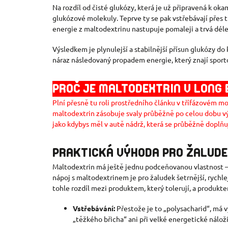
Na rozdíl od čisté glukózy, která je už připravená k o
glukózové molekuly. Teprve ty se pak vstřebávají přes t
energie z maltodextrinu nastupuje pomaleji a trvá déle,
Výsledkem je plynulejší a stabilnější přísun glukózy d
náraz následovaný propadem energie, který znají sporto
PROČ JE MALTODEXTRIN V LONG 
Plní přesně tu roli prostředního článku v třífázovém mo
maltodextrin zásobuje svaly průběžně po celou dobu vý
jako kdybys měl v autě nádrž, která se průběžně doplňu
PRAKTICKÁ VÝHODA PRO ŽALUD
Maltodextrin má ještě jednu podceňovanou vlastnost – 
nápoj s maltodextrinem je pro žaludek šetrnější, rychlej
tohle rozdíl mezi produktem, který tolerují, a produkt
Vstřebávání:
Přestože je to „polysacharid“, má
„těžkého břicha“ ani při velké energetické náloži