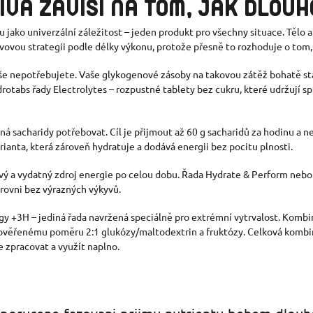
VA ZÁVISÍ NA TOM, JAK DLOU
u jako univerzální záležitost – jeden produkt pro všechny situace. Tělo a
vovou strategii podle délky výkonu, protože přesně to rozhoduje o tom,
e nepotřebujete. Vaše glykogenové zásoby na takovou zátěž bohatě stač
rotabs řady Electrolytes – rozpustné tablety bez cukru, které udržují 
íná sacharidy potřebovat. Cíl je přijmout až 60 g sacharidů za hodinu a 
ianta, která zároveň hydratuje a dodává energii bez pocitu plnosti.
ý a vydatný zdroj energie po celou dobu. Řada Hydrate & Perform nebo R
 úrovni bez výrazných výkyvů.
rgy +3H – jediná řada navržená speciálně pro extrémní vytrvalost. Komb
 ověřenému poměru 2:1 glukózy/maltodextrin a fruktózy. Celková kombin
e zpracovat a využít naplno.