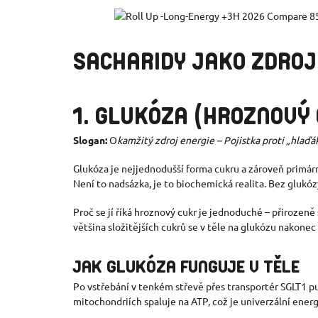
SACHARIDY JAKO ZDROJ
1. GLUKÓZA (HROZNOVÝ 
Slogan:
O
kamžitý zdroj energie – Pojistka proti „hlaďá
Glukóza je nejjednodušší forma cukru a zároveň primárn
Není to nadsázka, je to biochemická realita. Bez glukóz
Proč se jí říká hroznový cukr je jednoduché – přirozeně
většina složitějších cukrů se v těle na glukózu nakonec 
JAK GLUKÓZA FUNGUJE V TĚLE
Po vstřebání v tenkém střevě přes transportér SGLT1 put
mitochondriích spaluje na ATP, což je univerzální ene