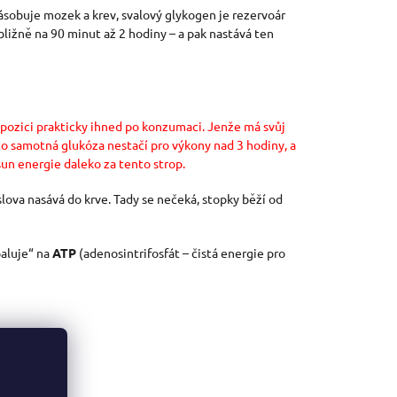
ásobuje mozek a krev, svalový glykogen je rezervoár
ližně na 90 minut až 2 hodiny – a pak nastává ten
ispozici prakticky ihned po konzumaci. Jenže má svůj
to samotná glukóza nestačí pro výkony nad 3 hodiny, a
sun energie daleko za tento strop.
lova nasává do krve. Tady se nečeká, stopky běží od
paluje“ na
ATP
(adenosintrifosfát – čistá energie pro