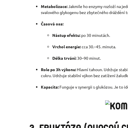
Metabolizace:
Jakmile ho enzymy rozloží na jedn
svalového glykogenu bez zbytečného dráždění t
Časová osa:
Nástup efektu:
po 30 minutách.
Vrchol energie:
cca 30.–45. minuta.
Délka trvání:
30–90 minut.
Role po 3h výkonu:
Hlavní tahoun. Udržuje stabi
cukru.
Udržuje stabilní výkon bez zatížení žaludk
Kapacita:
Funguje v synergii s glukózou. Je to i