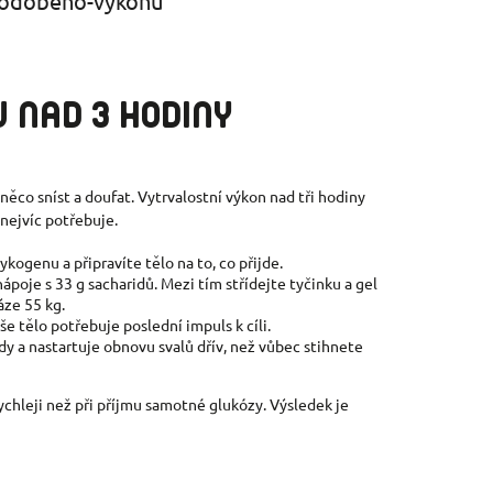
 NAD 3 HODINY
něco sníst a doufat. Vytrvalostní výkon nad tři hodiny
nejvíc potřebuje.
ogenu a připravíte tělo na to, co přijde.
poje s 33 g sacharidů. Mezi tím střídejte tyčinku a gel
áze 55 kg.
e tělo potřebuje poslední impuls k cíli.
y a nastartuje obnovu svalů dřív, než vůbec stihnete
chleji než při příjmu samotné glukózy. Výsledek je