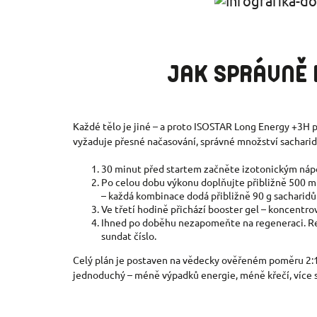
JAK SPRÁVNĚ 
Každé tělo je jiné – a proto ISOSTAR Long Energy +3H př
vyžaduje přesné načasování, správné množství sacharidů
30 minut před startem začněte izotonickým nápoje
Po celou dobu výkonu doplňujte přibližně 500 ml 
– každá kombinace dodá přibližně 90 g sacharidů 
Ve třetí hodině přichází booster gel – koncentrov
Ihned po doběhu nezapomeňte na regeneraci. Reco
sundat číslo.
Celý plán je postaven na vědecky ověřeném poměru 2:1 g
jednoduchý – méně výpadků energie, méně křečí, více s