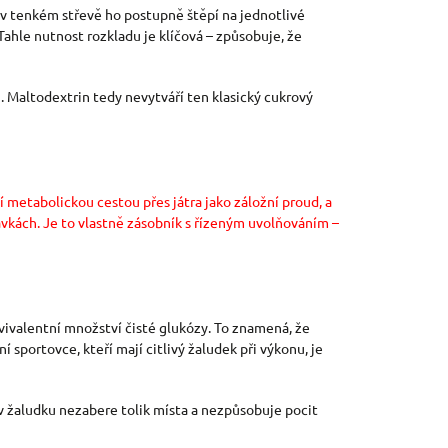
y v tenkém střevě ho postupně štěpí na jednotlivé
Tahle nutnost rozkladu je klíčová – způsobuje, že
. Maltodextrin tedy nevytváří ten klasický cukrový
í metabolickou cestou přes játra jako záložní proud, a
vkách. Je to vlastně zásobník s řízeným uvolňováním –
vivalentní množství čisté glukózy. To znamená, že
í sportovce, kteří mají citlivý žaludek při výkonu, je
v žaludku nezabere tolik místa a nezpůsobuje pocit