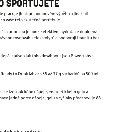
HO SPORTUJETE
le pracuje jinak při hodinovém výběhu a jinak při
 co vaše tělo skutečně potřebuje.
í a prioritou je pouze efektivní hydratace doplněná
správnou rovnováhu elektrolytů a podporují imunitu bez
nejlepší způsob jak toho dosáhnout jsou Powertabs s
eady to Drink lahve s 35 až 37 g sacharidů na 500 ml
inace izotonického nápoje, energetického gelu a
ace jedné porce nápoje, gelu a tyčinky představuje 88