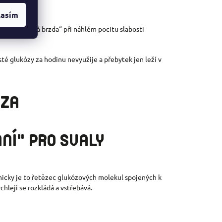
lasím
o „záchranná brzda“ při náhlém pocitu slabosti
isté glukózy za hodinu nevyužije a přebytek jen leží v
NÍ" PRO SVALY
icky je to řetězec glukózových molekul spojených k
chleji se rozkládá a vstřebává.