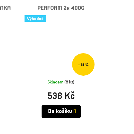
INKA
PERFORM 2x 400G
POMERANČ + BIDON GRATIS
Výhodné
–18 %
Skladem
(8 ks)
538 Kč
Do košíku