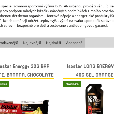
 specializovanou sportovní výživu ISOSTAR určenou pro děti věnující se
y pro podporu mladých lyžařů v náročných podmínkách zimního prostředí
obenou dětskému organismu. Iontové nápoje a energetické produkty IS
ů, které pomáhají udržet teplo, zvýšit výdrž na svahu a podpořit správn
ích surovin, bezpečné pro děti a testované s antidopingovou garancí.
rodávanější
Nejlevnější
Nejdražší
Abecedně
sostar Energy+ 32G BAR
Isostar LONG ENERG
TE, BANANA, CHOCOLATE
40G GEL ORANGE
inka
Novinka