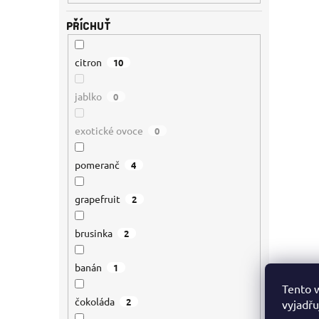
PŘÍCHUŤ
citron
10
jablko
0
exotické ovoce
0
pomeranč
4
grapefruit
2
brusinka
2
banán
1
Tento 
čokoláda
2
vyjadřu