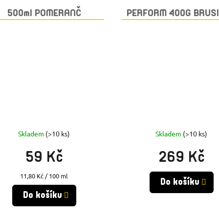
500ml POMERANČ
PERFORM 400G BRUS
Skladem
(>10 ks)
Skladem
(>10 ks)
59 Kč
269 Kč
Měrná
11,80 Kč / 100 ml
Do košíku
cena:
Do košíku