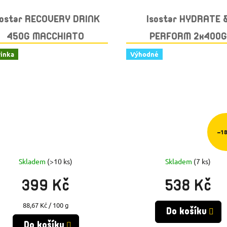
sostar RECOVERY DRINK
Isostar HYDRATE 
450G MACCHIATO
PERFORM 2x400G
HAZELNUT
GRAPEFRUIT + BID
inka
Výhodné
GRATIS
–1
Skladem
(>10 ks)
Skladem
(7 ks)
399 Kč
538 Kč
Měrná
88,67 Kč / 100 g
Do košíku
cena:
Do košíku