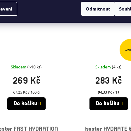
Výhodné
avení
Odmítnout
Souh
–2
Skladem
(>10 ks)
Skladem
(4 ks)
269 Kč
283 Kč
Měrná
Měrná
67,25 Kč / 100 g
94,33 Kč / 1 l
cena:
cena:
Do košíku
Do košíku
sostar FAST HYDRATION
Isostar HYDRATE 