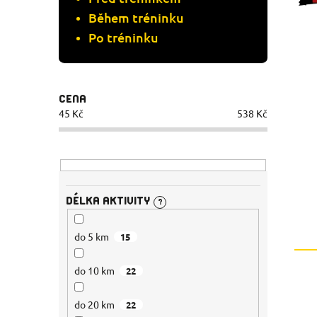
P
R
Během tréninku
R
Po tréninku
O
O
D
D
CENA
U
45
Kč
538
Kč
U
K
K
T
T
Ů
DÉLKA AKTIVITY
?
Ů
do 5 km
15
do 10 km
22
do 20 km
22