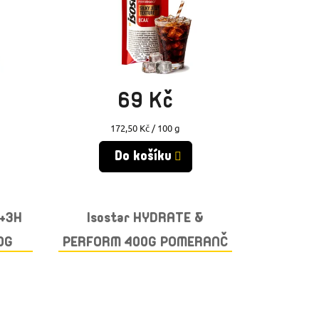
Skladem
(>10 ks)
69 Kč
Měrná
172,50 Kč / 100 g
cena:
Do košíku
Y+3H
Isostar HYDRATE &
0G
PERFORM 400G POMERANČ