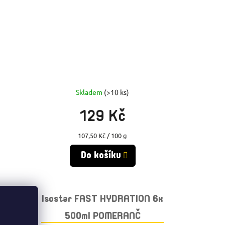
Skladem
(>10 ks)
129 Kč
Měrná
107,50 Kč / 100 g
cena:
Do košíku
TION
Isostar FAST HYDRATION 6x
500ml POMERANČ