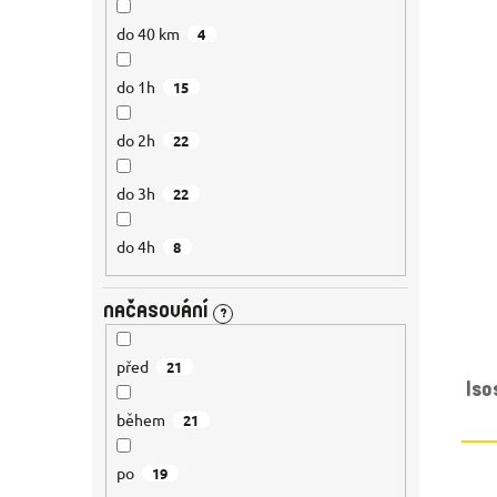
do 40 km
4
do 1h
15
do 2h
22
do 3h
22
do 4h
8
NAČASOVÁNÍ
?
před
21
Is
během
21
po
19