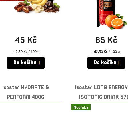
Skladem
(>10 ks)
Skladem
(>10 ks)
45 Kč
65 Kč
Měrná
Měrná
112,50 Kč / 100 g
162,50 Kč / 100 g
cena:
cena:
Do košíku
Do košíku
Isostar HYDRATE &
Isostar LONG ENERG
PERFORM 400G
ISOTONIC DRINK 57
GRAPEFRUIT
LEMON
Novinka