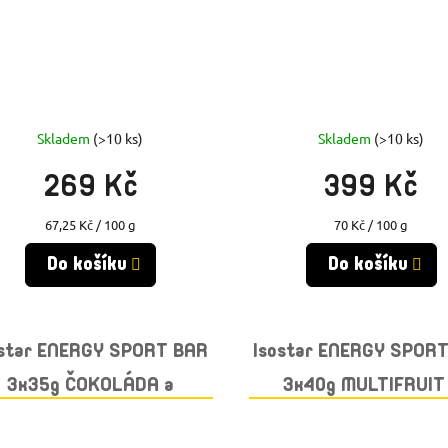
Skladem
(>10 ks)
Skladem
(>10 ks)
269 Kč
399 Kč
Měrná
Měrná
67,25 Kč / 100 g
70 Kč / 100 g
cena:
cena:
Do košíku
Do košíku
ostar ENERGY SPORT BAR
Isostar ENERGY SPOR
3x35g ČOKOLÁDA a
3x40g MULTIFRUIT
CEREÁLIE
CEREÁLIE