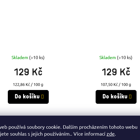
Skladem
(>10 ks)
Skladem
(>10 ks)
129 Kč
129 Kč
Měrná
Měrná
122,86 Kč / 100 g
107,50 Kč / 100 g
cena:
cena:
Do košíku
Do košíku
Isostar HYDRATE &
Isostar FAST HYDRA
web používá soubory cookie. Dalším procházením tohoto webu
PERFORM 400G CITRON
6x500ml CITRON
jete souhlas s jejich používáním.. Více informací
zde
.