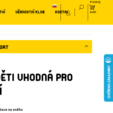
TVÍ
VĚRNOSTNÍ KLUB
KONTAKT
PORT
DĚTI VHODNÁ PRO
Í
atace na sněhu