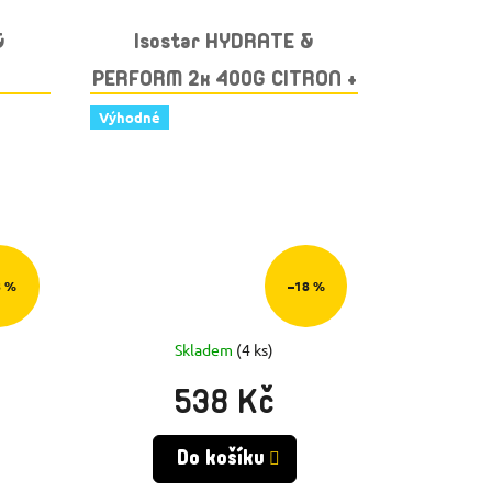
&
Isostar HYDRATE &
PERFORM 2x 400G CITRON +
ON
BIDON GRATIS
Výhodné
8 %
–18 %
Skladem
(4 ks)
538 Kč
Do košíku