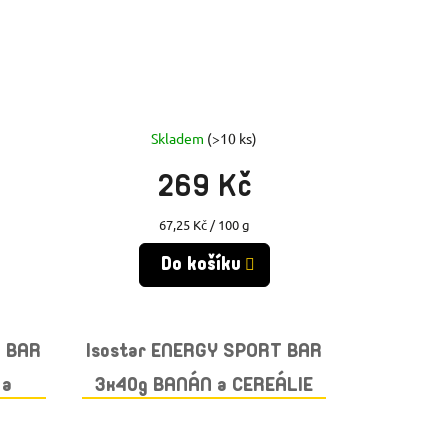
Skladem
(>10 ks)
269 Kč
Měrná
67,25 Kč / 100 g
cena:
Do košíku
T BAR
Isostar ENERGY SPORT BAR
 a
3x40g BANÁN a CEREÁLIE