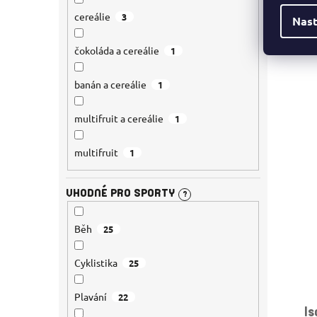
cereálie
3
Nast
čokoláda a cereálie
1
banán a cereálie
1
multifruit a cereálie
1
multifruit
1
VHODNÉ PRO SPORTY
?
Běh
25
Cyklistika
25
Plavání
22
I