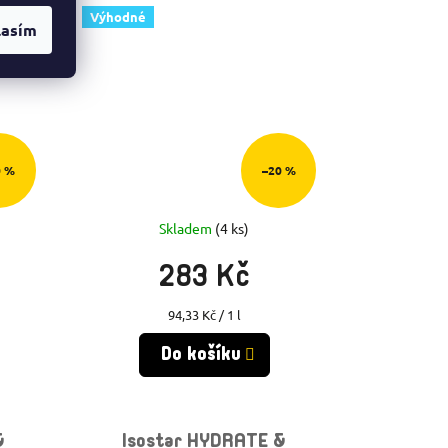
Výhodné
lasím
0 %
–20 %
Skladem
(4 ks)
283 Kč
Měrná
94,33 Kč / 1 l
cena:
Do košíku
&
Isostar HYDRATE &