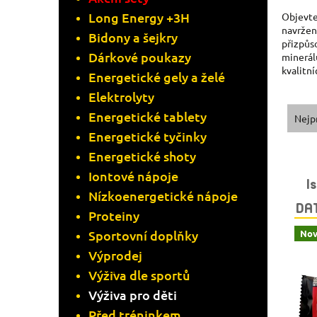
Long Energy +3H
A
Objevte
navržen
Bidony a šejkry
přizpůs
N
Dárkové poukazy
minerál
kvalitn
Energetické gely a želé
N
Elektrolyty
Í
Ř
Energetické tablety
Nejp
Energetické tyčinky
P
A
Energetické shoty
V
A
Z
Iontové nápoje
I
Nízkoenergetické nápoje
Ý
N
E
DA
Proteiny
P
Nov
Sportovní doplňky
E
N
Výprodej
I
L
Í
Výživa dle sportů
S
Výživa pro děti
P
Před tréninkem