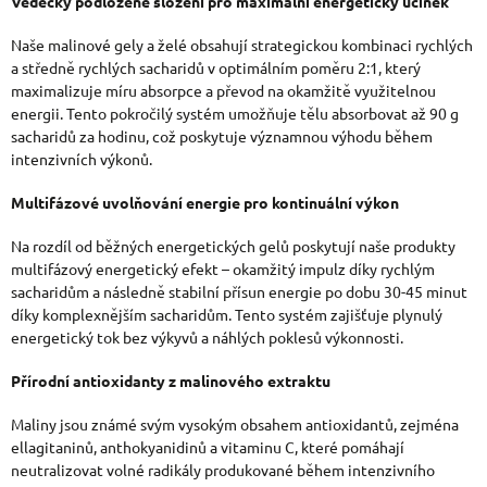
Vědecky podložené složení pro maximální energetický účinek
Naše malinové gely a želé obsahují strategickou kombinaci rychlých
a středně rychlých sacharidů v optimálním poměru 2:1, který
maximalizuje míru absorpce a převod na okamžitě využitelnou
energii. Tento pokročilý systém umožňuje tělu absorbovat až 90 g
sacharidů za hodinu, což poskytuje významnou výhodu během
intenzivních výkonů.
Multifázové uvolňování energie pro kontinuální výkon
Na rozdíl od běžných energetických gelů poskytují naše produkty
multifázový energetický efekt – okamžitý impulz díky rychlým
sacharidům a následně stabilní přísun energie po dobu 30-45 minut
díky komplexnějším sacharidům. Tento systém zajišťuje plynulý
energetický tok bez výkyvů a náhlých poklesů výkonnosti.
Přírodní antioxidanty z malinového extraktu
Maliny jsou známé svým vysokým obsahem antioxidantů, zejména
ellagitaninů, anthokyanidinů a vitaminu C, které pomáhají
neutralizovat volné radikály produkované během intenzivního