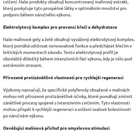
cvičení. Naše produkty obsahují koncentrovaný malinový extrakt,
který poskytuje tyto prospěšné látky v optimálním množství pro
podporu během náročného výkonu.
Elektrolytový komplex pro prevenci křečí a dehydratace
Naše malinové gely a želé obsahují vyvážený elektrolytový komplex,
který pomáhá udržovat nervosvalové funkce a předcházet křečím v
kritických momentech závodu. Tento elektrolytový profil je
obzvláště důležitý během intenzivních fází výkonu, kdy je tělo pod
extrémním stresem.
Přirozené protizánětlivé vlastnosti pro rychlejší regeneraci
Výzkumy naznačují, že specifické polyfenoly obsažené v malinách
mohou mít přirozené protizánětlivé účinky, které pomáhají zmírnit
zánětlivé procesy spojené s intenzivním cvičením. Tyto vlastnosti
mohou přispět k rychlejší regeneraci a snížení svalové bolestivosti
po náročném výkonu.
Osvěžující malinová příchuť pro smyslovou stimulaci