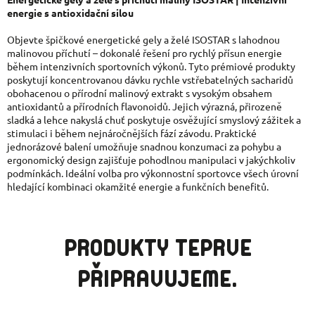
energie s antioxidační silou
Objevte špičkové energetické gely a želé ISOSTAR s lahodnou
malinovou příchutí – dokonalé řešení pro rychlý přísun energie
během intenzivních sportovních výkonů. Tyto prémiové produkty
poskytují koncentrovanou dávku rychle vstřebatelných sacharidů
obohacenou o přírodní malinový extrakt s vysokým obsahem
antioxidantů a přírodních flavonoidů. Jejich výrazná, přirozeně
sladká a lehce nakyslá chuť poskytuje osvěžující smyslový zážitek a
stimulaci i během nejnáročnějších fází závodu. Praktické
jednorázové balení umožňuje snadnou konzumaci za pohybu a
ergonomický design zajišťuje pohodlnou manipulaci v jakýchkoliv
podmínkách. Ideální volba pro výkonnostní sportovce všech úrovní
hledající kombinaci okamžité energie a funkčních benefitů.
PRODUKTY TEPRVE
PŘIPRAVUJEME.