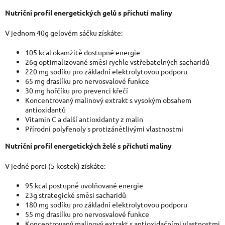
Nutriční profil energetických gelů s příchutí maliny
V jednom 40g gelovém sáčku získáte:
105 kcal okamžitě dostupné energie
26g optimalizované směsi rychle vstřebatelných sacharidů
220 mg sodíku pro základní elektrolytovou podporu
65 mg draslíku pro nervosvalové funkce
30 mg hořčíku pro prevenci křečí
Koncentrovaný malinový extrakt s vysokým obsahem
antioxidantů
Vitamin C a další antioxidanty z malin
Přírodní polyfenoly s protizánětlivými vlastnostmi
Nutriční profil energetických želé s příchutí maliny
V jedné porci (5 kostek) získáte:
95 kcal postupně uvolňované energie
23g strategické směsi sacharidů
180 mg sodíku pro základní elektrolytovou podporu
55 mg draslíku pro nervosvalové funkce
Koncentrovaný malinový extrakt s antioxidačními vlastnostmi