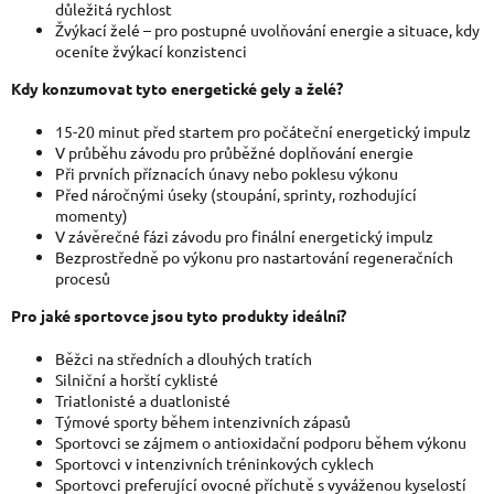
důležitá rychlost
Žvýkací želé – pro postupné uvolňování energie a situace, kdy
oceníte žvýkací konzistenci
Kdy konzumovat tyto energetické gely a želé?
15-20 minut před startem pro počáteční energetický impulz
V průběhu závodu pro průběžné doplňování energie
Při prvních příznacích únavy nebo poklesu výkonu
Před náročnými úseky (stoupání, sprinty, rozhodující
momenty)
V závěrečné fázi závodu pro finální energetický impulz
Bezprostředně po výkonu pro nastartování regeneračních
procesů
Pro jaké sportovce jsou tyto produkty ideální?
Běžci na středních a dlouhých tratích
Silniční a horští cyklisté
Triatlonisté a duatlonisté
Týmové sporty během intenzivních zápasů
Sportovci se zájmem o antioxidační podporu během výkonu
Sportovci v intenzivních tréninkových cyklech
Sportovci preferující ovocné příchutě s vyváženou kyselostí