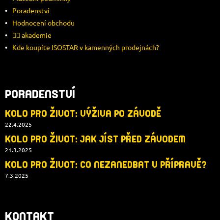
Í
Poradenství
Hodnocení obchodu
🚴‍♂️ akademie
Kde koupíte ISOSTAR v kamenných prodejnách?
PORADENSTVÍ
KOLO PRO ŽIVOT: VÝŽIVA PO ZÁVODĚ
22.4.2025
KOLO PRO ŽIVOT: JAK JÍST PŘED ZÁVODEM
21.3.2025
KOLO PRO ŽIVOT: CO NEZANEDBAT V PŘÍPRAVĚ?
7.3.2025
KONTAKT