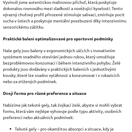
Vyvinuli jsme autentickou malinovou příchuť, která poskytuje
dokonalou rovnováhu mezi sladkostí a osvěžující kyselostí. Tento
výrazný chuťový profil přirozeně stimuluje salivaci, zmírňuje pocit
sucha v ústech a poskytuje mentální povzbuzení díky intenzivnímu
senzorickému zážitku.
Praktické balení optimalizované pro sportovní podmínky
Naše gely jsou baleny v ergonomických sáčcích s inovativním
systémem snadného otevírání jednou rukou, který umožňuje
bezproblémovou konzumaci i během intenzivního pohybu. Želé
produkty jsou dodávány v praktických baleních s jednotlivými
kousky, které lze snadno vytáhnout a konzumovat i v rukavicích
nebo za ztížených podmínek.
Dvojí forma pro různé preference a situace
Nabízíme jak tek
uté gely, tak žvýkací želé, abyste si mohli vybrat
formu, která vám nejlépe vyhovuje podle typu aktivity, osobních
preferencí nebo aktuálních podmínek:
Tekuté gely – pro okamžitou absorpci a situace, kdy je