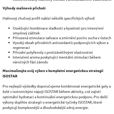
Výhody malinové příchuti
Malinový chuťový profil nabízí několik specifických výhod:
Osvěžující kombinace sladkosti a kyselosti pro intenzivní
smyslový zážitek
Přirozená stimulace salivace a zmírnění pocitu sucha v ústech
Vysoký obsah přírodních antioxidantů podporujících výkon a
regeneraci
Přírodní polyfenoly s protizánětlivými vlastnostmi
Intenzivní aroma poskytující mentální stimulaci během
náročných fází závodu
Maximalizujte svůj výkon s kompletní energetickou strategií
ISOSTAR
Pro nejlepší výsledky doporučujeme kombinovat energetické gely a
želé s isotonickými nápoji ISOSTAR během aktivity, což zajistí
optimální hydrataci a kontinuální energetickou podporu. Pro delší
výkony doplňte strategii o energetické tyčinky ISOSTAR, které
poskytují komplexnější a dlouhodobější zdroj energie.