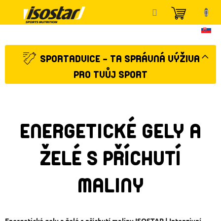
Přejít
NÁKUP
na
KOŠÍK
obsah
SPORTADVICE - TA SPRÁVNÁ VÝŽIVA
PRO TVŮJ SPORT
ENERGETICKÉ GELY A
ŽELÉ S PŘÍCHUTÍ
MALINY
Energetické gely a želé s příchutí maliny ISOSTAR | Intenzivní