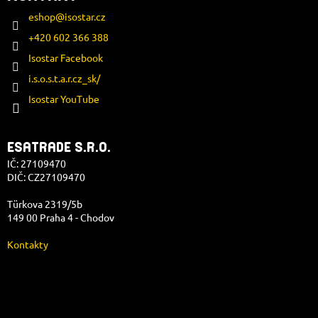
eshop
@
isostar.cz
+420 602 366 388
Isostar Facebook
i.s.o.s.t.a.r.cz_sk/
Isostar YouTube
ESATRADE S.R.O.
IČ: 27109470
DIČ: CZ27109470
Türkova 2319/5b
149 00 Praha 4 - Chodov
Kontakty