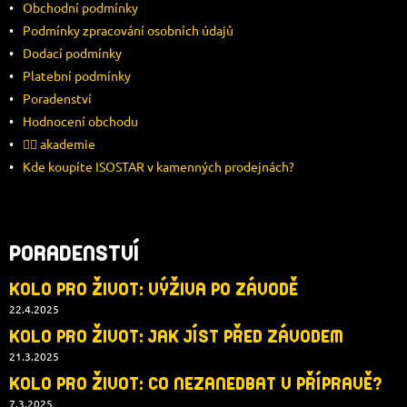
Obchodní podmínky
A
Podmínky zpracování osobních údajů
Dodací podmínky
T
Platební podmínky
Í
Poradenství
Hodnocení obchodu
🚴‍♂️ akademie
Kde koupíte ISOSTAR v kamenných prodejnách?
PORADENSTVÍ
KOLO PRO ŽIVOT: VÝŽIVA PO ZÁVODĚ
22.4.2025
KOLO PRO ŽIVOT: JAK JÍST PŘED ZÁVODEM
21.3.2025
KOLO PRO ŽIVOT: CO NEZANEDBAT V PŘÍPRAVĚ?
7.3.2025