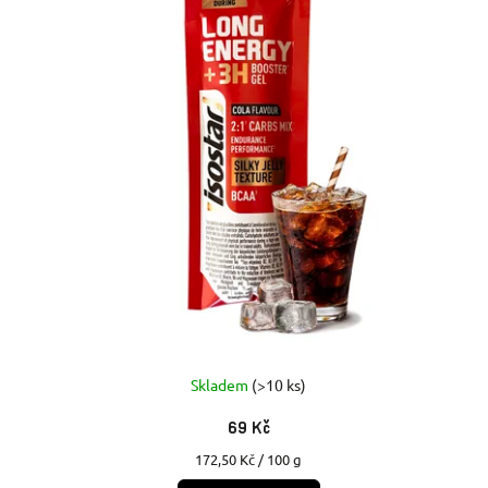
Skladem
(>10 ks)
69 Kč
Měrná
172,50 Kč / 100 g
cena: