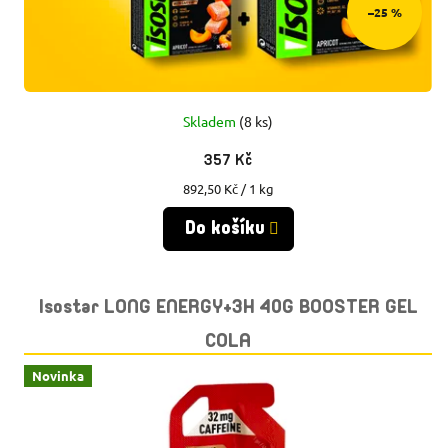
–25 %
Skladem
(8 ks)
357 Kč
Měrná
892,50 Kč / 1 kg
cena:
Do košíku
Isostar LONG ENERGY+3H 40G BOOSTER GEL
COLA
Novinka