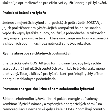
složení je optimalizováno pro efektivní využití energie při lyžování.
K
Praktické balení pro lyžaře
Y
Jednou z největších výhod energetických gelů a želé ISOSTAR je
V
jejich praktičnost pro lyžaře. Jejich kompaktní balení se snadno
Ý
vejde do kapsy lyžařské bundy, použití je jednoduché i v rukavicích.
Gely mají ergonomické balení, které umožňuje snadnou konzumaci i
P
v chladných podmínkách bez nutnosti sundávat rukavice.
I
Rychlá absorpce i v chladných podmínkách
S
Energetické gely ISOSTAR jsou formulovány tak, aby byly rychle
U
vstřebatelné i při nižších teplotách okolí, kdy je trávicí trakt méně
prokrvený. Toto je klíčové pro lyžaře, kteří potřebují rychlý přísun
energie i v chladných podmínkách.
Prevence energetické krize během celodenního lyžování
Během celodenního lyžování hrozí pokles energie způsobený
kombinací fyzické námahy a zvýšených energetických nároků na
termoregulaci. Energetické gely a želé ISOSTAR pomáhají tomuto