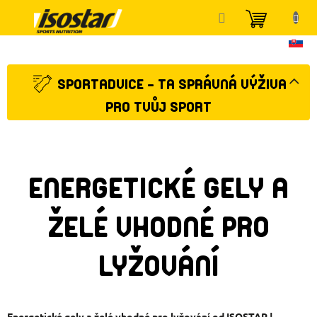
Přejít
NÁKUP
na
KOŠÍK
obsah
SPORTADVICE - TA SPRÁVNÁ VÝŽIVA
PRO TVŮJ SPORT
ENERGETICKÉ GELY A
ŽELÉ VHODNÉ PRO
LYŽOVÁNÍ
Energetické gely a želé vhodné pro lyžování od ISOSTAR |