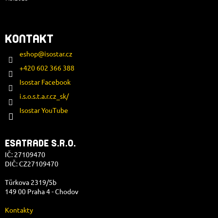
KONTAKT
eshop
@
isostar.cz
+420 602 366 388
Isostar Facebook
i.s.o.s.t.a.r.cz_sk/
Isostar YouTube
ESATRADE S.R.O.
IČ: 27109470
DIČ: CZ27109470
Türkova 2319/5b
149 00 Praha 4 - Chodov
Kontakty