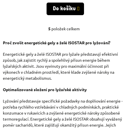
cena:
Do košíku
5
položek celkem
O
V
Proč zvolit energetické gely a želé ISOSTAR pro lyžování?
L
Energetické gely a želé ISOSTAR pro lyžaře představují efektivní
Á
způsob, jak zajistit rychlý a spolehlivý přísun energie během
lyžařských aktivit. Jsou vyvinuty pro maximální účinnost při
D
výkonech v chladném prostředí, které klade zvýšené nároky na
energetický metabolismus.
A
C
Optimalizované složení pro lyžařské aktivity
Í
Lyžování představuje specifické požadavky na doplňování energie -
P
potřeba rychlého vstřebávání v chladných podmínkách, praktické
konzumace v rukavicích a zvýšené energetické nároky způsobené
R
termoregulací. Energetické gely a želé ISOSTAR obsahují vyvážený
poměr sacharidů, které zajišťují okamžitý přísun energie. Jejich
V