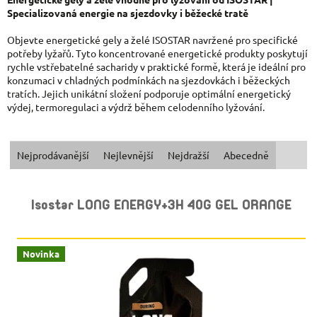
Specializovaná energie na sjezdovky i běžecké tratě
Objevte energetické gely a želé ISOSTAR navržené pro specifické
potřeby lyžařů. Tyto koncentrované energetické produkty poskytují
rychle vstřebatelné sacharidy v praktické formě, která je ideální pro
konzumaci v chladných podmínkách na sjezdovkách i běžeckých
tratích. Jejich unikátní složení podporuje optimální energetický
výdej, termoregulaci a výdrž během celodenního lyžování.
Ř
Nejprodávanější
Nejlevnější
Nejdražší
Abecedně
A
V
Isostar LONG ENERGY+3H 40G GEL ORANGE
Z
Ý
E
P
Novinka
N
I
Í