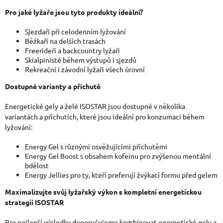
Pro jaké lyžaře jsou tyto produkty ideální?
Sjezdaři při celodenním lyžování
Běžkaři na delších trasách
Freerideři a backcountry lyžaři
Skialpinisté během výstupů i sjezdů
Rekreační i závodní lyžaři všech úrovní
Dostupné varianty a příchutě
Energetické gely a
želé ISOSTAR jsou dostupné v několika
variantách a příchutích, které jsou ideální pro konzumaci během
lyžování:
Energy Gel s různými osvěžujícími příchutěmi
Energy Gel Boost s obsahem kofeinu pro zvýšenou mentální
bdělost
Energy Jellies pro ty, kteří preferují žvýkací formu před gelem
Maximalizujte svůj lyžařský výkon s kompletní energetickou
strategií ISOSTAR
Pro nejlepší výsledky doporučujeme kombinovat energetické gely a