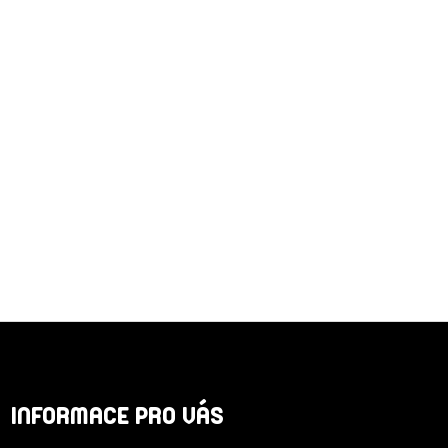
Z
Á
INFORMACE PRO VÁS
P