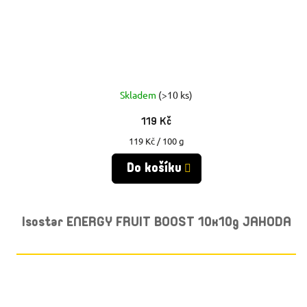
Skladem
(>10 ks)
119 Kč
Měrná
119 Kč / 100 g
cena:
Do košíku
Isostar ENERGY FRUIT BOOST 10x10g JAHODA