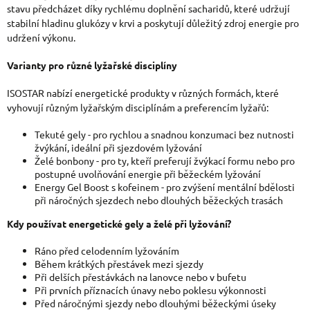
stavu předcházet díky rychlému doplnění sacharidů, které udržují
stabilní hladinu glukózy v krvi a poskytují důležitý zdroj energie pro
udržení výkonu.
Varianty pro různé lyžařské disciplíny
ISOSTAR nabízí energetické produkty v různých formách, které
vyhovují různým lyžařským disciplínám a preferencím lyžařů:
Tekuté gely - pro rychlou a snadnou konzumaci bez nutnosti
žvýkání, ideální při sjezdovém lyžování
Želé bonbony - pro ty, kteří preferují žvýkací formu nebo pro
postupné uvolňování energie při běžeckém lyžování
Energy Gel Boost s kofeinem - pro zvýšení mentální bdělosti
při náročných sjezdech nebo dlouhých běžeckých trasách
Kdy používat energetické gely a želé při lyžování?
Ráno před celodenním lyžováním
Během krátkých přestávek mezi sjezdy
Při delších přestávkách na lanovce nebo v bufetu
Při prvních příznacích únavy nebo poklesu výkonnosti
Před náročnými sjezdy nebo dlouhými běžeckými úseky