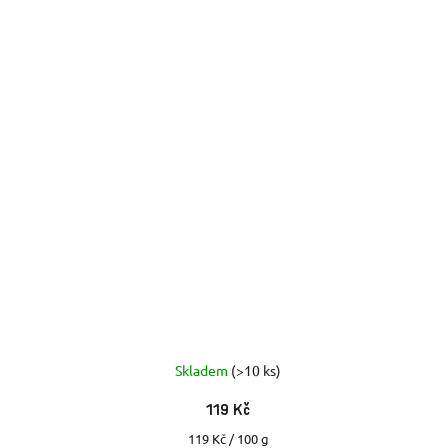
Skladem
(>10 ks)
119 Kč
Měrná
119 Kč / 100 g