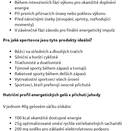
Během intenzivních fází výkonu pro okamžité doplnění
energie
Při prvních příznacích únavy nebo poklesu výkonu
Před náročnými úseky (stoupání, sp
rinty, rozhodující
momenty)
V závěrečné fázi závodu pro finální energetický impulz
Pro jaké sportovce jsou tyto produkty ideální?
Běžci na středních a dlouhých tratích
Silniční a horští cyklisté
Triatlonisté a duatlonisté
Týmové sporty během zápasů a turnajů
Raketové sporty během delších zápasů
Vytrvalostní sportovci všech úrovní
Sportovci, kteří preferují ovocné příchutě
Nutriční profil energetických gelů s příchutí jahody
V jednom 40g gelovém sáčku získáte:
100 kcal okamžitě dostupné energie
25g optimalizované směsi rychle vstřebatelných sacharidů
200 mg sodíku pro základní elektrolytovou podporu