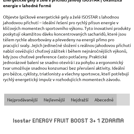
energie v lahodné formě
Objevte špičkové energetické gely a želé ISOSTAR s lahodnou
jahodovou příchutí – ideální řešení pro rychlý přísun energie v
klíčových momentech sportovního výkonu. Tyto inovativní produkty
poskytují okamžitou dávku koncentrovaných sacharidů, které jsou
tělem rychle absorbovány a převedeny na energii přímo pro
pracující svaly. Jejich jedinečné složení s reálnou jahodovou příchutí
nabízí osvěžující chuťový zážitek i během nejnáročnějších výkonů,
kdy jsou chuťové preference často potlačeny. Praktické
jednorázové balení se snadno otevírá i za pohybu a ergonomický
tvar umožňuje snadnou konzumaci bez přerušení aktivity. Ideální
pro běžce, cyklisty, triatlonisty a všechny sportovce, kteří potřebují
rychlý energetický impulz v rozhodujících momentech závodu.
Ř
Nejprodávanější
Nejlevnější
Nejdražší
Abecedně
A
V
Isostar ENERGY FRUIT BOOST 3+ 1 ZDARMA
Z
Ý