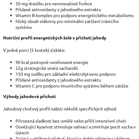
50 mg draslíku pro nervosvalové funkce
Přidané antioxidanty z jahodového extraktu
Vitamin B komplex pro podporu energetického metabolismu
Nízký obsah vlákniny pro minimální zatížení trávicího
systému
Nutriční profil energetických želé s příchutí jahody
V jedné porci (5 kostek) získáte:
90 kcal postupně uvolňované energie
22g strategické směsi sacharidů
150 mg sodíku pro základní elektrolytovou podporu
Přidané antioxidanty z jahodového extraktu
Vitamin C pro podporu imunitního systému během zátěže
Výhody jahodové příchuti
Jahodový chuťový profil nabízí několik specifických výhod:
Přirozená sladkost bez umělé nebo příliš intenzivní chuti
Osvěžující kyselost stimuluje salivaci a zmírňuje pocit sucha v
ústech
Známá a oblíbená příchuť, která je dobře přijímána i během