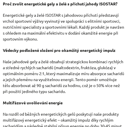
V
Proč zvolit energetické gely a želé s příchutí jahody ISOSTAR?
L
Energetické gely a želé ISOSTAR s jahodovou příchutí představují
Á
vrchol sportovní výživy vyvinutý ve spolupráci s elitními sportovci,
nutričními specialisty a sportovními lékaři. Každý produkt je navržen
D
s ohledem na maximální efektivitu v dodání okamžité energie při
sportovním výkonu.
A
C
Vědecky podložené složení pro okamžitý energetický impulz
Í
Naše jahodové gely a želé obsahují strategickou kombinaci rychlých
P
a středně rychlých sacharidů (maltodextrin, fruktóza, glukóza) v
optimálním poměru 2:1, který maximalizuje míru absorpce sacharidů
R
a jejich přeměnu na využitelnou energii. Tento poměr umožňuje
tělu absorbovat až 90 g sacharidů za hodinu, což je o 50% více než
V
při použití jediného typu sacharidu.
K
Multifázové uvolňování energie
Y
Na rozdíl od běžných energetických gelů poskytují naše produkty
V
multifázový energetický efekt – okamžitý impulz díky rychlým
Ý
sacharidům a následně stabilní přísun energie po dobu 30-45 minut