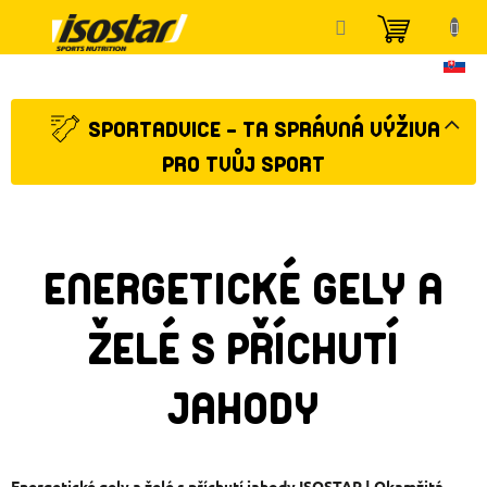
Přejít
NÁKUP
na
KOŠÍK
obsah
SPORTADVICE - TA SPRÁVNÁ VÝŽIVA
PRO TVŮJ SPORT
ENERGETICKÉ GELY A
ŽELÉ S PŘÍCHUTÍ
JAHODY
Energetické gely a želé s příchutí jahody ISOSTAR | Okamžitá