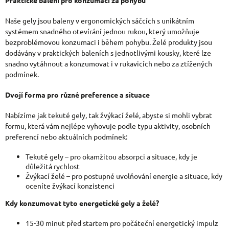
Praktické balení pro konzumaci za pohybu
Naše gely jsou baleny v ergonomických sáčcích s unikátním
systémem snadného otevírání jednou rukou, který umožňuje
bezproblémovou konzumaci i během pohybu. Želé produkty jsou
dodávány v praktických baleních s jednotlivými kousky, které lze
snadno vytáhnout a konzumovat i v rukavicích nebo za ztížených
podmínek.
Dvojí forma pro různé preference a situace
Nabízíme jak tekuté gely, tak žvýkací želé, abyste si mohli vybrat
formu, která vám nejlépe vyhovuje podle typu aktivity, osobních
preferencí nebo aktuálních podmínek:
Tekuté gely – pro okamžitou absorpci a situace, kdy je
důležitá rychlost
Žvýkací želé – pro postupné uvolňování energie a situace, kdy
oceníte žvýkací konzistenci
Kdy konzumovat tyto energetické gely a želé?
15-30 minut před startem pro počáteční energetický impulz