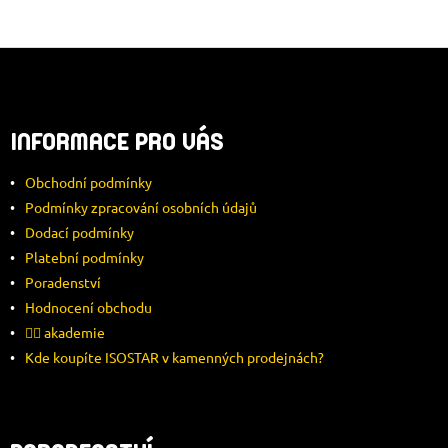
Z
Á
INFORMACE PRO VÁS
P
Obchodní podmínky
A
Podmínky zpracování osobních údajů
Dodací podmínky
T
Platební podmínky
Í
Poradenství
Hodnocení obchodu
🚴‍♂️ akademie
Kde koupíte ISOSTAR v kamenných prodejnách?