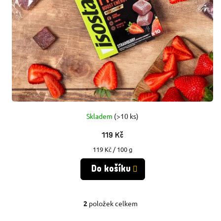
Skladem
(>10 ks)
119 Kč
Měrná
119 Kč / 100 g
cena:
Do košíku
2
položek celkem
O