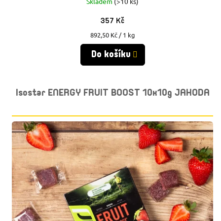
Ů
Skladem
(>10 ks)
Ů
357 Kč
Měrná
892,50 Kč / 1 kg
cena:
Do košíku
Isostar ENERGY FRUIT BOOST 10x10g JAHODA