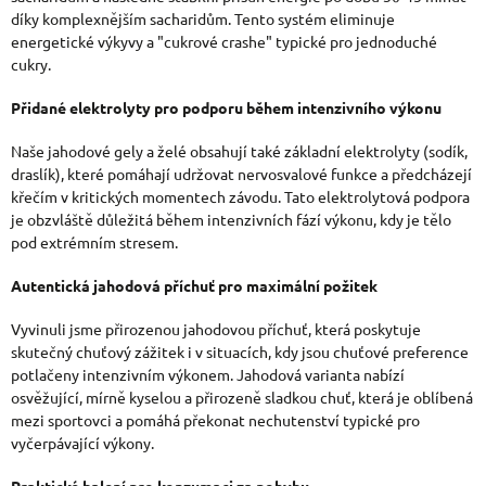
díky komplexnějším sacharidům. Tento systém eliminuje
P
energetické výkyvy a "cukrové crashe" typické pro jednoduché
I
cukry.
S
Přidané elektrolyty pro podporu během intenzivního výkonu
U
Naše jahodové gely a želé obsahují také základní elektrolyty (sodík,
draslík), které pomáhají udržovat nervosvalové funkce a předcházejí
křečím v kritických momentech závodu. Tato elektrolytová podpora
je obzvláště důležitá během intenzivních fází výkonu, kdy je tělo
pod extrémním stresem.
Autentická jahodová příchuť pro maximální požitek
Vyvinuli jsme přirozenou jahodovou příchuť, která poskytuje
skutečný chuťový zážitek i v situacích, kdy jsou chuťové preference
potlačeny intenzivním výkonem. Jahodová varianta nabízí
osvěžující, mírně kyselou a přirozeně sladkou chuť, která je oblíbená
mezi sportovci a pomáhá překonat nechutenství typické pro
vyčerpávající výkony.