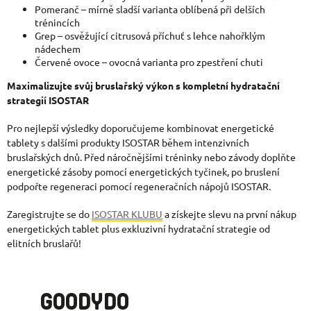
Pomeranč – mírně sladší varianta oblíbená při delších
trénincích
Grep – osvěžující citrusová příchuť s lehce nahořklým
nádechem
Červené ovoce – ovocná varianta pro zpestření chuti
Maximalizujte svůj bruslařský výkon s kompletní hydratační
strategií ISOSTAR
Pro nejlepší výsledky doporučujeme kombinovat energetické
tablety s dalšími produkty ISOSTAR během intenzivních
bruslařských dnů. Před náročnějšími tréninky nebo závody doplňte
energetické zásoby pomocí energetických tyčinek, po bruslení
po
dpořte regeneraci pomocí regeneračních nápojů ISOSTAR.
Zaregistrujte se do
ISOSTAR KLUBU
a získejte slevu na první nákup
energetických tablet plus exkluzivní hydratační strategie od
elitních bruslařů!
GOODYDO