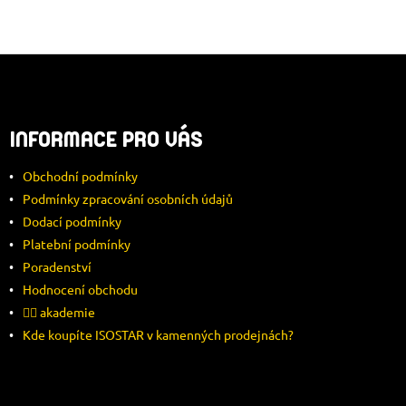
Z
Á
INFORMACE PRO VÁS
P
Obchodní podmínky
A
Podmínky zpracování osobních údajů
Dodací podmínky
T
Platební podmínky
Í
Poradenství
Hodnocení obchodu
🚴‍♂️ akademie
Kde koupíte ISOSTAR v kamenných prodejnách?