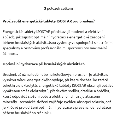
3
položek celkem
O
V
Proč zvolit energetické tablety ISOSTAR pro bruslení?
L
Energetické tablety ISOSTAR představují moderní a efektivní
Á
způsob, jak zajistit optimální hydrataci a energetické zásobení
během bruslařských aktivit. Jsou vyvinuty ve spolupráci s nutričními
D
specialisty a testovány profesionálními sportovci pro maximální
účinnost.
A
C
Optimální hydratace při bruslařských aktivitách
Í
Bruslení, ať už na ledě nebo na kolečkových bruslích, je aktivita s
P
vysokou mírou energetického výdeje, při které dochází ke ztrátě
tekutin a elektrolytů. Energetické tablety ISOSTAR obsahují pečlivě
R
vyváženou směs elektrolytů, především sodíku, draslíku a hořčíku,
která odpovídá složení potu a efektivně nahrazuje ztracené
V
minerály. Isotonické složení zajišťuje rychlou absorpci tekutin, což
K
je klíčové pro udržení optimální hydratace a prevenci dehydratace
během bruslařského tréninku.
Y