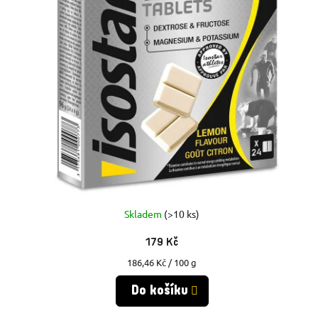
Skladem
(>10 ks)
179 Kč
Měrná
186,46 Kč / 100 g
cena:
Do košíku