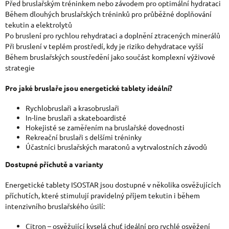
Před bruslařským tréninkem nebo závodem pro optimální hydrataci
Během dlouhých bruslařských tréninků pro průběžné doplňování
tekutin a elektrolytů
Po bruslení pro rychlou rehydrataci a doplnění ztracených minerálů
Při bruslení v teplém prostředí, kdy je riziko dehydratace vyšší
Během bruslařských soustředění jako součást komplexní výživové
strategie
Pro jaké bruslaře jsou energetické tablety ideální?
Rychlobruslaři a krasobruslaři
In-line bruslaři a skateboardisté
Hokejisté se zaměřením na bruslařské dovednosti
Rekreační bruslaři s delšími tréninky
Účastníci bruslařských maratonů a vytrvalostních závodů
Dostupné příchutě a varianty
Energetické tablety ISOSTAR jsou dostupné v několika osvěžujících
příchutích, které stimulují pravidelný příjem tekutin i během
intenzivního bruslařského úsilí:
Citron – osvěžující kyselá chuť ideální pro rychlé osvěžení