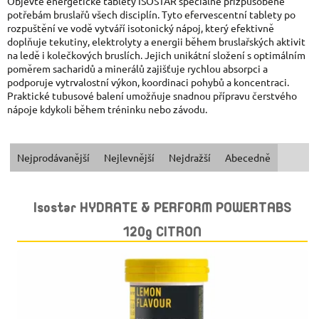
Objevte energetické tablety ISOSTAR speciálně přizpůsobené
potřebám bruslařů všech disciplín. Tyto efervescentní tablety po
rozpuštění ve vodě vytváří isotonický nápoj, který efektivně
doplňuje tekutiny, elektrolyty a energii během bruslařských aktivit
na ledě i kolečkových bruslích. Jejich unikátní složení s optimálním
poměrem sacharidů a minerálů zajišťuje rychlou absorpci a
podporuje vytrvalostní výkon, koordinaci pohybů a koncentraci.
Praktické tubusové balení umožňuje snadnou přípravu čerstvého
nápoje kdykoli během tréninku nebo závodu.
Ř
Nejprodávanější
Nejlevnější
Nejdražší
Abecedně
A
V
Isostar HYDRATE & PERFORM POWERTABS
Z
Ý
120g CITRON
E
P
N
I
Í