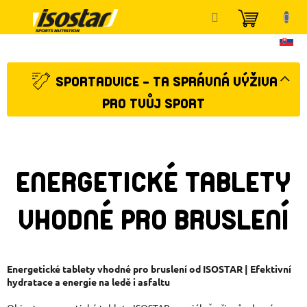
Přejít
NÁKUP
na
KOŠÍK
obsah
SPORTADVICE - TA SPRÁVNÁ VÝŽIVA
PRO TVŮJ SPORT
ENERGETICKÉ TABLETY
VHODNÉ PRO BRUSLENÍ
Energetické tablety vhodné pro bruslení od ISOSTAR | Efektivní
hydratace a energie na ledě i asfaltu