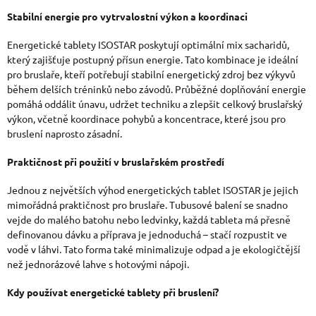
V
Stabilní energie pro vytrvalostní výkon a koordinaci
Ý
Energetické tablety ISOSTAR poskytují optimální mix sacharidů,
který zajišťuje postupný přísun energie. Tato kombinace je ideální
P
pro bruslaře, kteří potřebují stabilní energetický zdroj bez výkyvů
I
během delších tréninků nebo závodů. Průběžné doplňování energie
pomáhá oddálit únavu, udržet techniku a zlepšit celkový bruslařský
S
výkon, včetně koordinace pohybů a koncentrace, které jsou pro
U
bruslení naprosto zásadní.
Praktičnost při použití v bruslařském prostředí
Jednou z největších výhod energetických tablet ISOSTAR je jejich
mimořádná praktičnost pro bruslaře. Tubusové balení se snadno
vejde do malého batohu nebo ledvinky, každá tableta má přesně
definovanou dávku a příprava je jednoduchá – stačí rozpustit ve
vodě v láhvi. Tato forma také minimalizuje odpad a je ekologičtější
než jednorázové lahve s hotovými nápoji.
Kdy používat energetické tablety při bruslení?