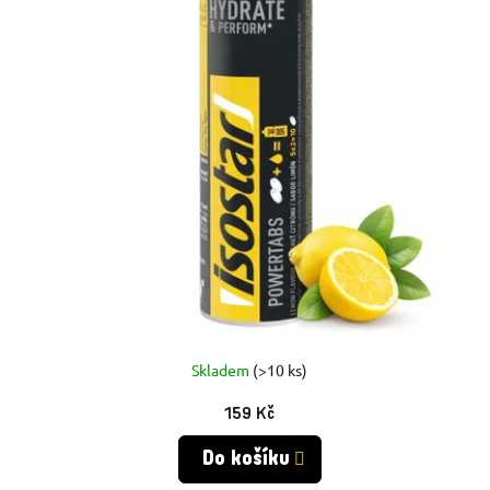
S
P
P
R
R
O
O
D
D
U
U
K
K
T
T
Ů
Skladem
(>10 ks)
Ů
159 Kč
Do košíku