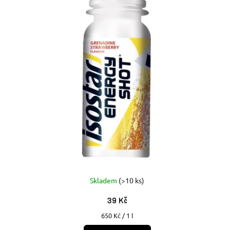
Skladem
(>10 ks)
39 Kč
Měrná
650 Kč / 1 l
cena: