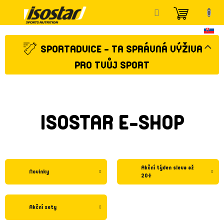
Přejít
NÁKUP
na
KOŠÍK
obsah
SPORTADVICE - TA SPRÁVNÁ VÝŽIVA
PRO TVŮJ SPORT
ISOSTAR E-SHOP
Akční týden sleva až
Novinky
20%
Akční sety