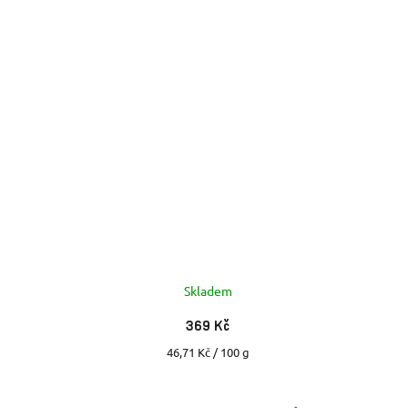
Skladem
369 Kč
Měrná
46,71 Kč / 100 g
cena: