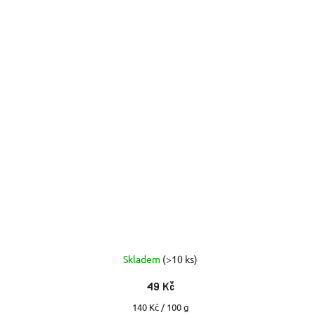
Skladem
(>10 ks)
49 Kč
Měrná
140 Kč / 100 g