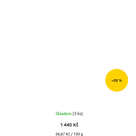
–20 %
Skladem
(3 ks)
1 440 Kč
Měrná
66,67 Kč / 100 g