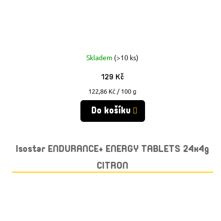
Skladem
(>10 ks)
129 Kč
Měrná
122,86 Kč / 100 g
cena:
Do košíku
Isostar ENDURANCE+ ENERGY TABLETS 24x4g
CITRON