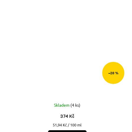
–20 %
Skladem
(4 ks)
374 Kč
Měrná
51,94 Kč / 100 ml
cena: