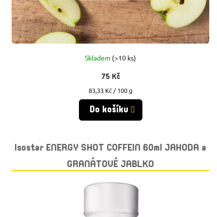
Skladem
(>10 ks)
75 Kč
Měrná
83,33 Kč / 100 g
cena:
Do košíku
Isostar ENERGY SHOT COFFEIN 60ml JAHODA a
GRANÁTOVÉ JABLKO