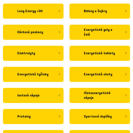
Long Energy +3H
Bidony a šejkry
Energetické gely a
Dárkové poukazy
želé
Elektrolyty
Energetické tablety
Energetické tyčinky
Energetické shoty
Nízkoenergetické
Iontové nápoje
nápoje
Proteiny
Sportovní doplňky