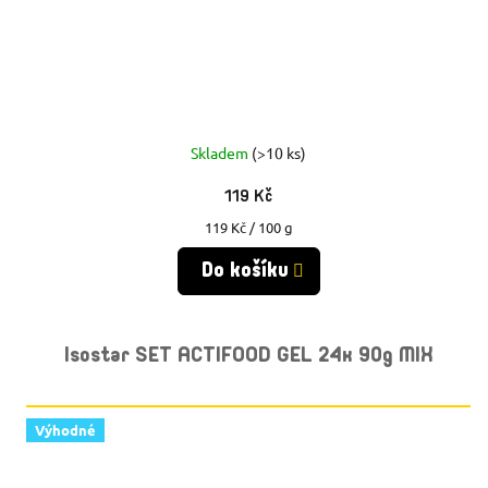
Skladem
(>10 ks)
119 Kč
Měrná
119 Kč / 100 g
cena:
Do košíku
Isostar SET ACTIFOOD GEL 24x 90g MIX
Výhodné