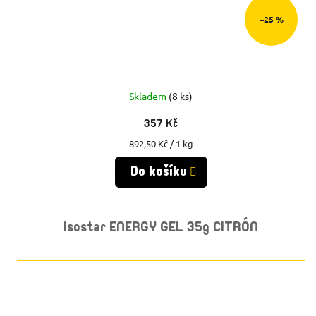
–25 %
Skladem
(8 ks)
357 Kč
Měrná
892,50 Kč / 1 kg
cena:
Do košíku
Isostar ENERGY GEL 35g CITRÓN