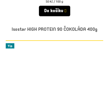
Měrná
50 Kč / 100 g
cena:
Do košíku
Isostar HIGH PROTEIN 90 ČOKOLÁDA 400g
Tip