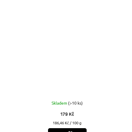
Skladem
(>10 ks)
179 Kč
Měrná
186,46 Kč / 100 g
cena: