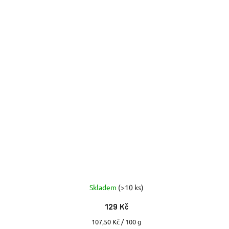
Skladem
(>10 ks)
129 Kč
Měrná
107,50 Kč / 100 g