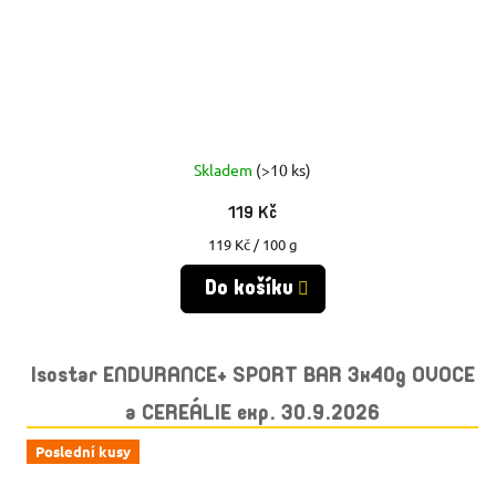
Skladem
(>10 ks)
119 Kč
Měrná
119 Kč / 100 g
cena:
Do košíku
Isostar ENDURANCE+ SPORT BAR 3x40g OVOCE
a CEREÁLIE exp. 30.9.2026
Poslední kusy