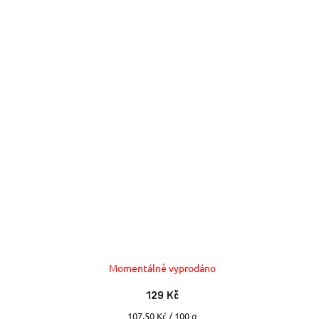
Momentálně vyprodáno
129 Kč
Měrná
107,50 Kč / 100 g