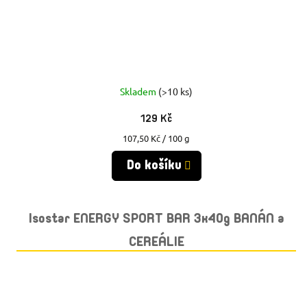
Skladem
(>10 ks)
129 Kč
Měrná
107,50 Kč / 100 g
cena:
Do košíku
Isostar ENERGY SPORT BAR 3x40g BANÁN a
CEREÁLIE