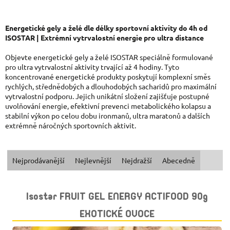
Energetické gely a želé dle délky sportovní aktivity do 4h od
ISOSTAR | Extrémní vytrvalostní energie pro ultra distance
Objevte energetické gely a želé ISOSTAR speciálně formulované
pro ultra vytrvalostní aktivity trvající až 4 hodiny. Tyto
koncentrované energetické produkty poskytují komplexní směs
rychlých, střednědobých a dlouhodobých sacharidů pro maximální
vytrvalostní podporu. Jejich unikátní složení zajišťuje postupné
uvolňování energie, efektivní prevenci metabolického kolapsu a
stabilní výkon po celou dobu ironmanů, ultra maratonů a dalších
extrémně náročných sportovních aktivit.
Ř
Nejprodávanější
Nejlevnější
Nejdražší
Abecedně
A
V
Isostar FRUIT GEL ENERGY ACTIFOOD 90g
Z
Ý
EXOTICKÉ OVOCE
E