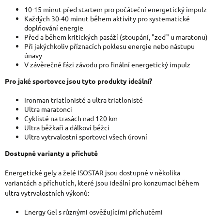
10-15 minut před startem pro počáteční energetický impulz
Každých 30-40 minut během aktivity pro systematické
doplňování energie
Před a během kritických pasáží (stoupání, "zeď" u maratonu)
Při jakýchkoliv příznacích poklesu energie nebo nástupu
únavy
V
závěrečné fázi závodu pro finální energetický impulz
Pro jaké sportovce jsou tyto produkty ideální?
Ironman triatlonisté a ultra triatlonisté
Ultra maratonci
Cyklisté na trasách nad 120 km
Ultra běžkaři a dálkoví běžci
Ultra vytrvalostní sportovci všech úrovní
Dostupné varianty a příchutě
Energetické gely a želé ISOSTAR jsou dostupné v několika
variantách a příchutích, které jsou ideální pro konzumaci během
ultra vytrvalostních výkonů:
Energy Gel s různými osvěžujícími příchutěmi