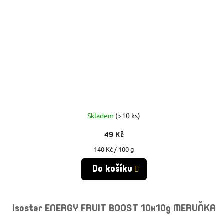
Skladem
(>10 ks)
49 Kč
Měrná
140 Kč / 100 g
cena:
Do košíku
Isostar ENERGY FRUIT BOOST 10x10g MERUŇKA