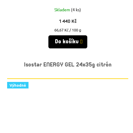
Skladem
(4 ks)
1 440 Kč
Měrná
66,67 Kč / 100 g
cena:
Do košíku
Isostar ENERGY GEL 24x35g citrón
Výhodné