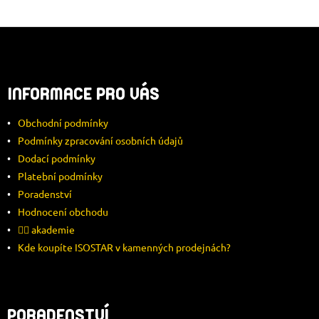
Z
Á
INFORMACE PRO VÁS
P
Obchodní podmínky
A
Podmínky zpracování osobních údajů
Dodací podmínky
T
Platební podmínky
Í
Poradenství
Hodnocení obchodu
🚴‍♂️ akademie
Kde koupíte ISOSTAR v kamenných prodejnách?
PORADENSTVÍ