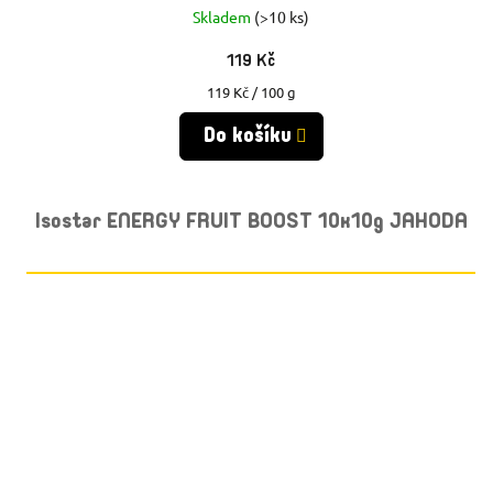
Skladem
(>10 ks)
119 Kč
Měrná
119 Kč / 100 g
cena:
Do košíku
Isostar ENERGY FRUIT BOOST 10x10g JAHODA