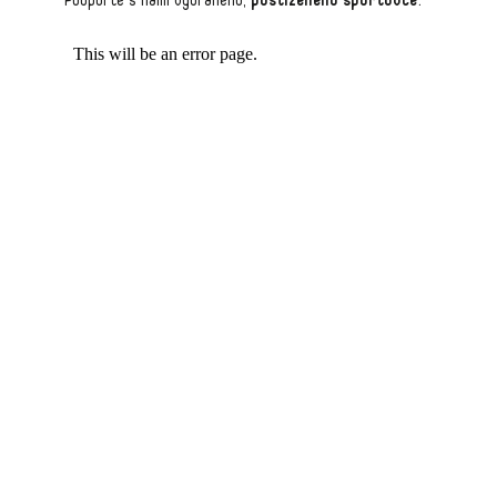
Podpořte s námi vybraného,
postiženého sportovce
.