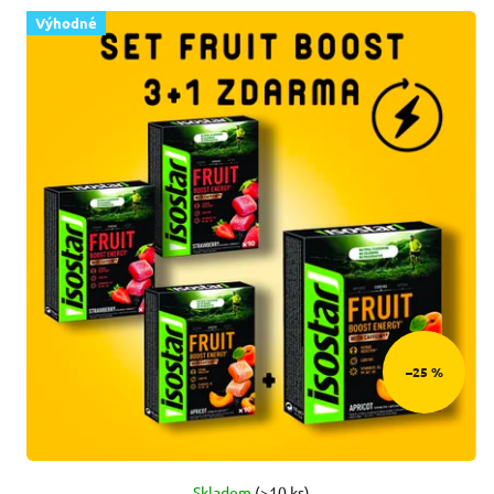
Výhodné
–25 %
Skladem
(>10 ks)