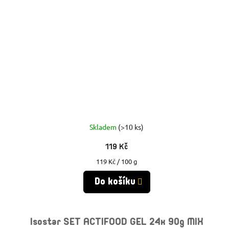
Skladem
(>10 ks)
119 Kč
Měrná
119 Kč / 100 g
cena:
Do košíku
Isostar SET ACTIFOOD GEL 24x 90g MIX