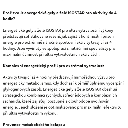
O
V
Proč zvolit energetické gely a želé ISOSTAR pro aktivity do 4
hodin?
L
Á
Energetické gely a želé ISOSTAR pro ultra vytrvalostní výkony
představují sofistikované řešení, jak zajistit kontinuální přísun
D
energie pro extrémně náročné sportovní aktivity trvající až 4
hodiny. Jsou vyvinuty ve spolupráci s nutričními specialisty pro
A
maximální účinnost při ultra vytrvalostních aktivitách.
C
Komplexní energetický profil pro extrémní vytrvalost
Í
P
Aktivity trvající až 4 hodiny představují mimořádnou výzvu pro
energetický metabolismus, kdy dochází k téměř úplnému vyčerpání
R
glykogenových zásob. Energetické gely a želé ISOSTAR obsahují
strategickou kombinaci rychlých, střednědobých a komplexních
V
sacharidů, které zajišťují postupné a dlouhodobé uvolňování
K
energie. Jejich složení je optimalizováno pro maximální efektivitu
při ultra vytrvalostním výkonu.
Y
V
Prevence metabolického kolapsu