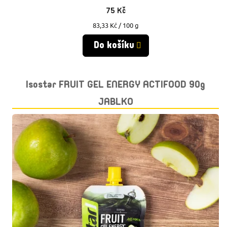
75 Kč
Měrná
83,33 Kč / 100 g
cena:
Do košíku
Isostar FRUIT GEL ENERGY ACTIFOOD 90g
JABLKO