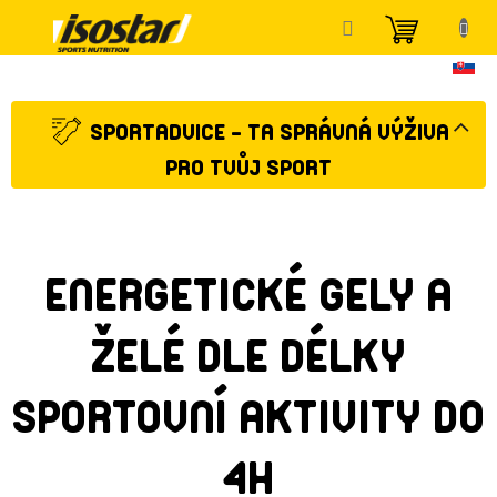
Přejít
NÁKUP
na
KOŠÍK
obsah
SPORTADVICE - TA SPRÁVNÁ VÝŽIVA
PRO TVŮJ SPORT
ENERGETICKÉ GELY A
ŽELÉ DLE DÉLKY
SPORTOVNÍ AKTIVITY DO
4H