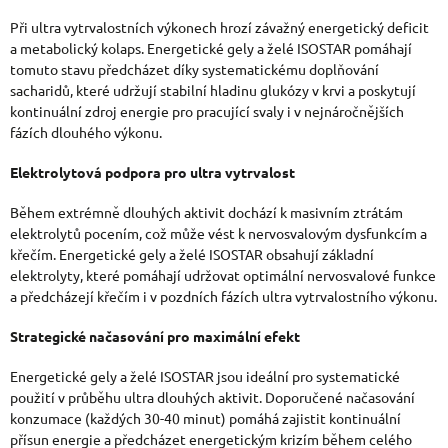
Ý
Při ultra vytrvalostních výkonech hrozí závažný energetický deficit
a metabolický kolaps. Energetické gely a želé ISOSTAR pomáhají
P
tomuto stavu předcházet díky systematickému doplňování
I
sacharidů, které udržují stabilní hladinu glukózy v krvi a poskytují
kontinuální zdroj energie pro pracující svaly i v nejnáročnějších
S
fázích dlouhého výkonu.
U
Elektrolytová podpora pro ultra vytrvalost
Během extrémně dlouhých aktivit dochází k masivním ztrátám
elektrolytů pocením, což může vést k nervosvalovým dysfunkcím a
křečím. Energetické gely a želé ISOSTAR obsahují základní
elektrolyty, které pomáhají udržovat optimální nervosvalové funkce
a předcházejí křečím i v pozdních fázích ultra vytrvalostního výkonu.
Strategické načasování pro maximální efekt
Energetické gely a želé ISOSTAR jsou ideální pro systematické
použití v průběhu ultra dlouhých aktivit. Doporučené načasování
konzumace (každých 30-40 minut) pomáhá zajistit kontinuální
přísun energie a předcházet energetickým krizím během celého