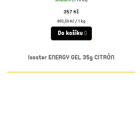
357 Kč
Měrná
892,50 Kč / 1 kg
cena:
Do košíku
Isostar ENERGY GEL 35g CITRÓN