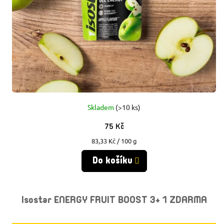
Skladem
(>10 ks)
75 Kč
Měrná
83,33 Kč / 100 g
cena:
Do košíku
Isostar ENERGY FRUIT BOOST 3+ 1 ZDARMA