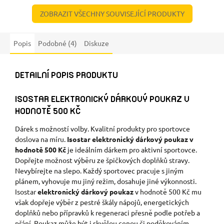
ZOBRAZIT VŠECHNY SOUVISEJÍCÍ PRODUKTY
Popis
Podobné (4)
Diskuze
DETAILNÍ POPIS PRODUKTU
ISOSTAR ELEKTRONICKÝ DÁRKOVÝ POUKAZ V
HODNOTĚ 500 KČ
Dárek s možností volby. Kvalitní produkty pro sportovce
doslova na míru.
Isostar elektronický dárkový poukaz v
hodnotě 500 Kč
je ideálním dárkem pro aktivní sportovce.
Dopřejte možnost výběru ze špičkových doplňků stravy.
Nevybírejte na slepo. Každý sportovec pracuje s jiným
plánem, vyhovuje mu jiný režim, dosahuje jiné výkonnosti.
Isostar
elektronický dárkový poukaz
v hodnotě 500 Kč mu
však dopřeje výběr z pestré škály nápojů, energetických
doplňků nebo přípravků k regeneraci přesně podle potřeb a
přání. Poukaz může být i skvělou cenou či poděkováním.