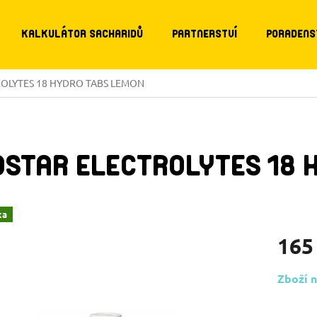
KALKULÁTOR SACHARIDŮ
PARTNERSTVÍ
PORADENS
TROLYTES 18 HYDRO TABS LEMON
OSTAR ELECTROLYTES 18 
ka
165
Měrná
Zboží n
cena: