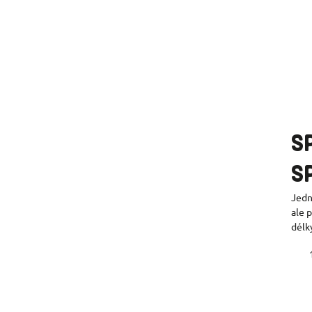
S
S
Jedn
ale 
délk