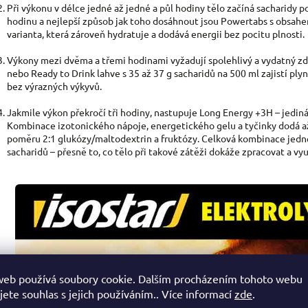
Při výkonu v délce jedné až jedné a půl hodiny tělo začíná sacharidy po
hodinu a nejlepší způsob jak toho dosáhnout jsou Powertabs s obsahem
varianta, která zároveň hydratuje a dodává energii bez pocitu plnosti.
Výkony mezi dvěma a třemi hodinami vyžadují spolehlivý a vydatný zd
nebo Ready to Drink lahve s 35 až 37 g sacharidů na 500 ml zajistí plyn
bez výrazných výkyvů.
Jakmile výkon překročí tři hodiny, nastupuje Long Energy +3H – jediná
Kombinace izotonického nápoje, energetického gelu a tyčinky dodá a
poměru 2:1 glukózy/maltodextrin a fruktózy. Celková kombinace jedné
sacharidů – přesně to, co tělo při takové zátěži dokáže zpracovat a vyu
web používá soubory cookie. Dalším procházením tohoto webu
jete souhlas s jejich používáním.. Více informací
zde
.