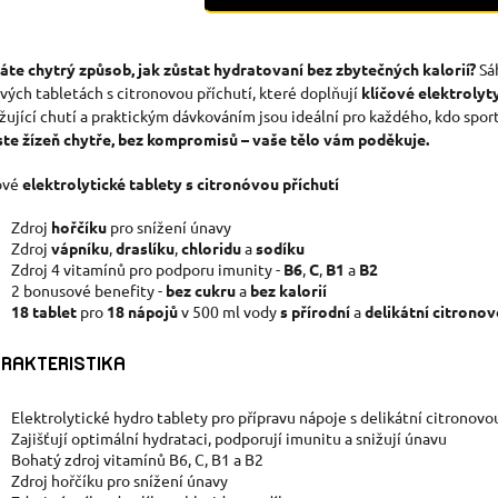
áte chytrý způsob, jak zůstat hydratovaní bez zbytečných kalorií?
Sá
vých tabletách s citronovou příchutí, které doplňují
klíčové elektrolyt
žující chutí a praktickým dávkováním jsou ideální pro každého, kdo sport
te žízeň chytře, bez kompromisů – vaše tělo vám poděkuje.
ové
elektrolytické tablety s citronóvou příchutí
Zdroj
hořčíku
pro snížení únavy
Zdroj
vápníku
,
draslíku
,
chloridu
a
sodíku
Zdroj 4 vitamínů pro podporu imunity -
B6
,
C
,
B1
a
B2
2 bonusové benefity -
bez cukru
a
bez kalorií
18 tablet
pro
18 nápojů
v 500 ml vody
s přírodní
a
delikátní citronov
RAKTERISTIKA
Elektrolytické hydro tablety pro přípravu nápoje s delikátní citronovo
Zajišťují optimální hydrataci, podporují imunitu a snižují únavu
Bohatý zdroj vitamínů B6, C, B1 a B2
Zdroj hořčíku pro snížení únavy