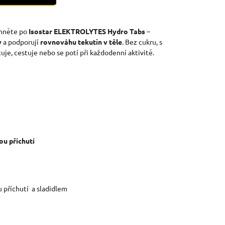
hněte po
Isostar ELEKTROLYTES Hydro Tabs
–
y
a podporují
rovnováhu tekutin v těle
. Bez cukru, s
uje, cestuje nebo se potí při každodenní aktivitě.
ou příchutí
u příchutí a sladidlem