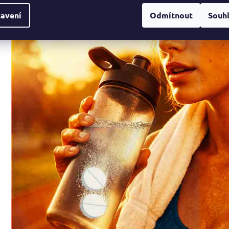
avení
Odmítnout
Souh