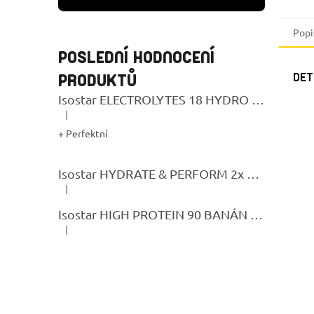
Popi
POSLEDNÍ HODNOCENÍ
DET
PRODUKTŮ
Isostar ELECTROLYTES 18 HYDRO TABS LEMON
|
Hodnocení produktu je 5 z 5 hvězdiček.
+ Perfektní
Isostar HYDRATE & PERFORM 2x 400G CITRON + BIDON GRATIS
|
Hodnocení produktu je 5 z 5 hvězdiček.
Isostar HIGH PROTEIN 90 BANÁN 400g
|
Hodnocení produktu je 5 z 5 hvězdiček.