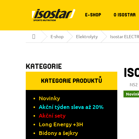
Přejít
na
obsah
E-SHOP
O ISOSTAR
Domů
E-shop
Elektrolyty
Isostar ELEC
Přeskočit
P
kategorie
KATEGORIE
IS
O
KATEGORIE PRODUKTŮ
S
N52
Novin
T
Novinky
Akční týden sleva až 20%
R
Akční sety
Long Energy +3H
A
Bidony a šejkry