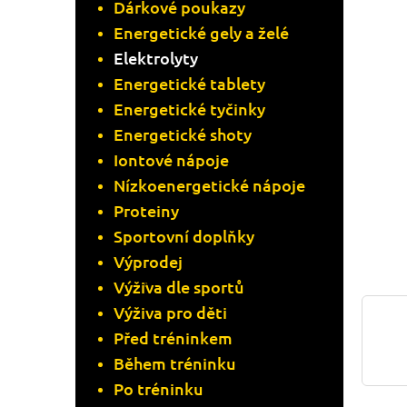
N
Dárkové poukazy
Energetické gely a želé
N
Elektrolyty
Í
Energetické tablety
Energetické tyčinky
P
Energetické shoty
A
Iontové nápoje
Nízkoenergetické nápoje
N
Proteiny
Sportovní doplňky
E
Výprodej
L
Výživa dle sportů
Výživa pro děti
Před tréninkem
Během tréninku
Po tréninku