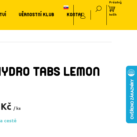
TVÍ
VĚRNOSTNÍ KLUB
KONTAKT
HYDRO TABS LEMON
 Kč
/ ks
a cestě