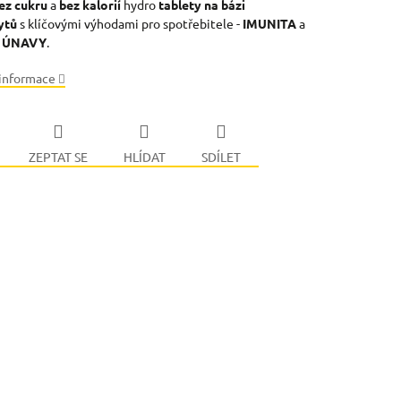
ez cukru
a
bez kalorií
hydro
tablety na bázi
ytů
s klíčovými výhodami pro spotřebitele -
IMUNITA
a
Í ÚNAVY
.
 informace
ZEPTAT SE
HLÍDAT
SDÍLET