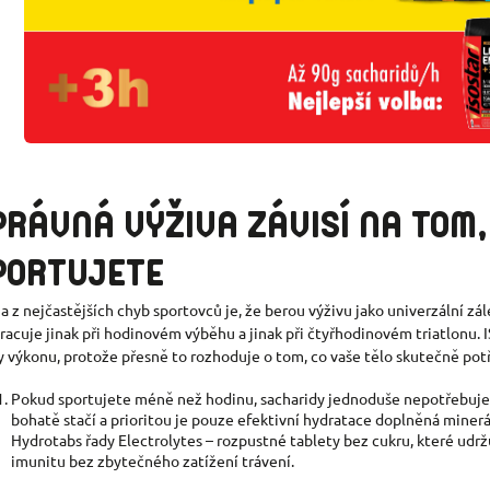
PRÁVNÁ VÝŽIVA ZÁVISÍ NA TOM
PORTUJETE
a z nejčastějších chyb sportovců je, že berou výživu jako univerzální zál
pracuje jinak při hodinovém výběhu a jinak při čtyřhodinovém triatlonu.
y výkonu, protože přesně to rozhoduje o tom, co vaše tělo skutečně pot
Pokud sportujete méně než hodinu, sacharidy jednoduše nepotřebuje
bohatě stačí a prioritou je pouze efektivní hydratace doplněná minerá
Hydrotabs řady Electrolytes – rozpustné tablety bez cukru, které udrž
imunitu bez zbytečného zatížení trávení.