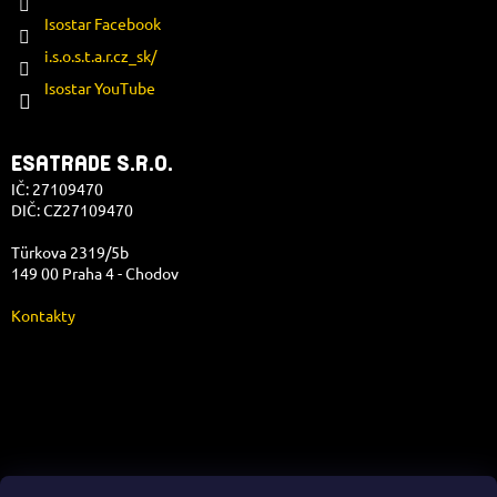
Isostar Facebook
i.s.o.s.t.a.r.cz_sk/
Isostar YouTube
ESATRADE S.R.O.
IČ: 27109470
DIČ: CZ27109470
Türkova 2319/5b
149 00 Praha 4 - Chodov
Kontakty
Správa e-shopu