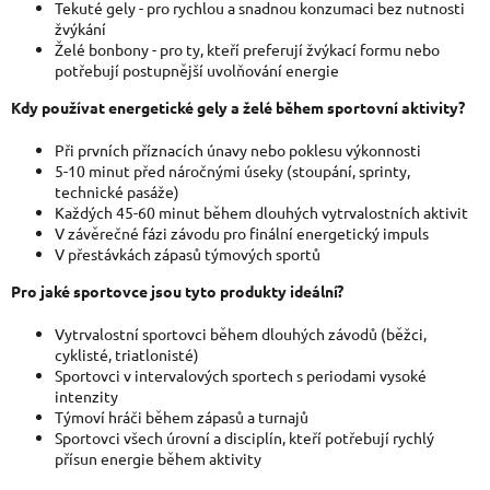
Tekuté gely - pro rychlou a snadnou konzumaci bez nutnosti
žvýkání
Želé bonbony - pro ty, kteří preferují žvýkací formu nebo
potřebují postupnější uvolňování energie
Kdy používat energetické gely a želé během sportovní aktivity?
Při prvních příznacích únavy nebo poklesu výkonnosti
5-10 minut před náročnými úseky (stoupání, sprinty,
technické pasáže)
Každých 45-60 minut během dlouhých vytrvalostních aktivit
V závěrečné fázi závodu pro finální energetický impuls
V přestávkách zápasů týmových sportů
Pro jaké sportovce jsou tyto produkty ideální?
Vytrvalostní sportovci během dlouhých závodů (běžci,
cyklisté, triatlonisté)
Sportovci v intervalových sportech s periodami vysoké
intenzity
Týmoví hráči během zápasů a turnajů
Sportovci všech úrovní a disciplín, kteří potřebují rychlý
přísun energie během aktivity