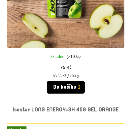
Skladem
(>10 ks)
75 Kč
Měrná
83,33 Kč / 100 g
cena:
Do košíku
Isostar LONG ENERGY+3H 40G GEL ORANGE