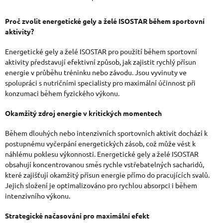
O
V
Proč zvolit energetické gely a želé ISOSTAR během sportovní
aktivity?
L
Á
Energetické gely a želé ISOSTAR pro použití během sportovní
aktivity představují efektivní způsob, jak zajistit rychlý přísun
D
energie v průběhu tréninku nebo závodu. Jsou vyvinuty ve
spolupráci s nutričními specialisty pro maximální účinnost při
A
konzumaci během fyzického výkonu.
C
Okamžitý zdroj energie v kritických momentech
Í
P
Během dlouhých nebo intenzivních sportovních aktivit dochází k
postupnému vyčerpání energetických zásob, což může vést k
R
náhlému poklesu výkonnosti. Energetické gely a želé ISOSTAR
obsahují koncentrovanou směs rychle vstřebatelných sacharidů,
V
které zajišťují okamžitý přísun energie přímo do pracujících svalů.
K
Jejich složení je optimalizováno pro rychlou absorpci i během
intenzivního výkonu.
Y
V
Strategické načasování pro maximální efekt