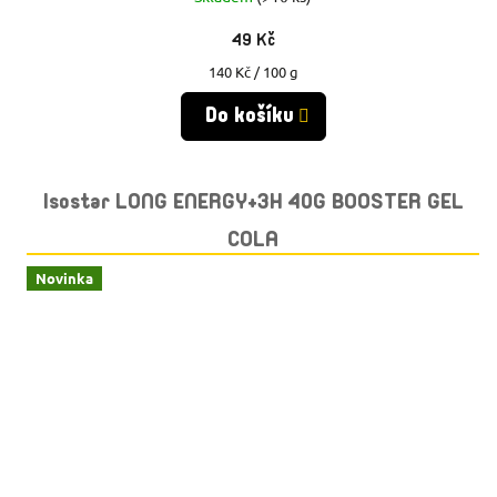
49 Kč
Měrná
140 Kč / 100 g
cena:
Do košíku
Isostar LONG ENERGY+3H 40G BOOSTER GEL
COLA
Novinka