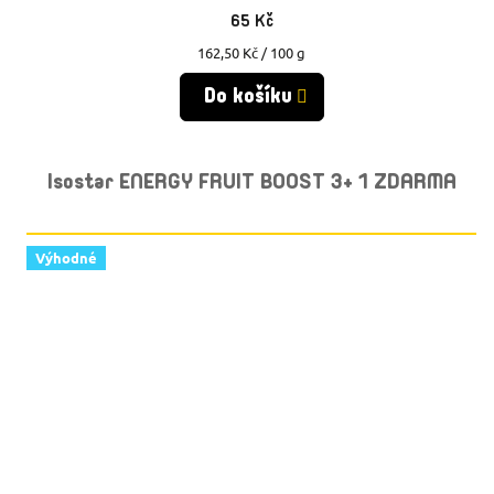
65 Kč
Měrná
162,50 Kč / 100 g
cena:
Do košíku
Isostar ENERGY FRUIT BOOST 3+ 1 ZDARMA
Výhodné