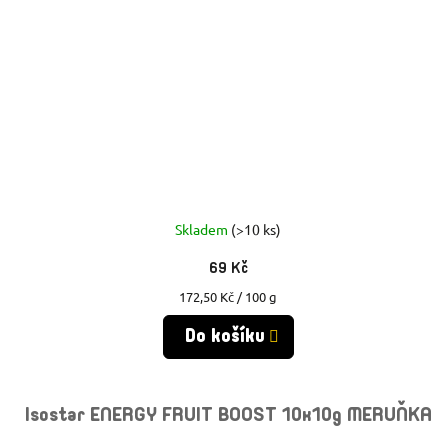
Skladem
(>10 ks)
69 Kč
Měrná
172,50 Kč / 100 g
cena:
Do košíku
Isostar ENERGY FRUIT BOOST 10x10g MERUŇKA