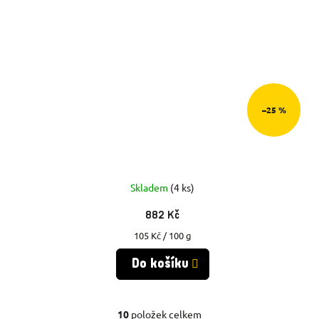
–25 %
Skladem
(4 ks)
882 Kč
Měrná
105 Kč / 100 g
cena:
Do košíku
10
položek celkem