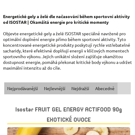
Energetické gely a želé dle načasování během sportovní aktivity
od ISOSTAR | Okamžitá energie pro kritické momenty
Objevte energetické gely a želé ISOSTAR speciálně navržené pro
optimální doplnění energie přímo během sportovní aktivity. Tyto
koncentrované energetické produkty poskytují rychle vstřebatelné
sacharidy, které efektivně doplňují energii v klíčových momentech
sportovního výkonu. Jejich unikátní složení zajišťuje okamžitou
dostupnost energie, pomáhá překonat kritické body výkonu a udržet
maximální intenzitu až do cíle.
Ř
Nejprodávanější
Nejlevnější
Nejdražší
Abecedně
A
V
Isostar FRUIT GEL ENERGY ACTIFOOD 90g
Z
Ý
EXOTICKÉ OVOCE
E
P