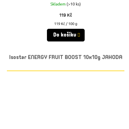
Skladem
(>10 ks)
119 Kč
Měrná
119 Kč / 100 g
cena:
Do košíku
Isostar ENERGY FRUIT BOOST 10x10g JAHODA