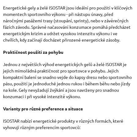
Ý
Energetické gely a želé ISOSTAR jsou ideální pro použití v klíčových
momentech sportovního výkonu - při nástupu únavy, před
P
náročnými pasážemi trasy (stoupání, sprinty), nebo v závěrečných
I
fázích závodu. Správné načasování konzumace pomáhá předcházet
energetickým krizím a udržet vysokou intenzitu výkonu i ve
S
chvílích, kdy začínají docházet přirozené energetické zásoby.
U
Praktičnost použití za pohybu
Jednou z největších výhod energetických gelů a želé ISOSTAR je
jejich mimořádná praktičnost pro sportovce v pohybu. Jejich
kompaktní balení se snadno vejde do kapsy dresu nebo sportovního
pásu, použití je jednoduché jednou rukou i během běhu nebo jízdy
na kole. Gely nevyžadují žvýkání a jsou navrženy pro snadnou
konzumaci i při vysoké intenzitě výkonu.
Varianty pro různé preference a situace
ISOSTAR nabízí energetické produkty v různých formách, které
vyhovují různým preferencím sportovců: