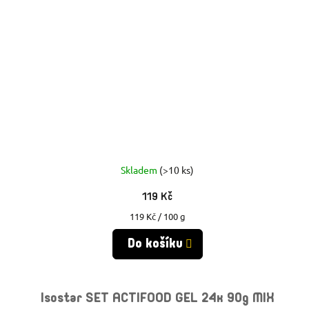
Skladem
(>10 ks)
119 Kč
Měrná
119 Kč / 100 g
cena:
Do košíku
Isostar SET ACTIFOOD GEL 24x 90g MIX