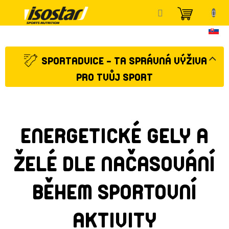
Přejít
NÁKUP
na
KOŠÍK
obsah
SPORTADVICE - TA SPRÁVNÁ VÝŽIVA
PRO TVŮJ SPORT
ENERGETICKÉ GELY A
ŽELÉ DLE NAČASOVÁNÍ
BĚHEM SPORTOVNÍ
AKTIVITY