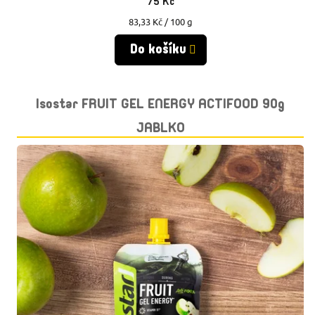
75 Kč
Měrná
83,33 Kč / 100 g
cena:
Do košíku
Isostar FRUIT GEL ENERGY ACTIFOOD 90g
JABLKO