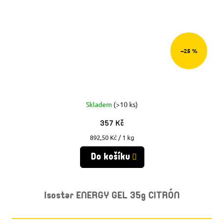
–25 %
Skladem
(>10 ks)
357 Kč
Měrná
892,50 Kč / 1 kg
cena:
Do košíku
Isostar ENERGY GEL 35g CITRÓN