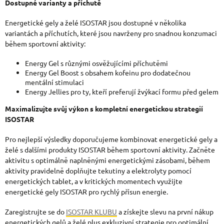
Dostupné varianty a příchutě
Energetické gely a želé ISOSTAR jsou dostupné v několika
variantách a příchutích, které jsou navrženy pro snadnou konzumaci
během sportovní aktivity:
Energy Gel s různými osvěžujícími příchutěmi
Energy Gel Boost s obsahem kofeinu pro dodatečnou
mentální stimulaci
Energy Jellies pro ty, kteří preferují žvýkací formu před gelem
Maximalizujte svůj výkon s komp
letní energetickou strategií
ISOSTAR
Pro nejlepší výsledky doporučujeme kombinovat energetické gely a
želé s dalšími produkty ISOSTAR během sportovní aktivity. Začněte
aktivitu s optimálně naplněnými energetickými zásobami, během
aktivity pravidelně doplňujte tekutiny a elektrolyty pomocí
energetických tablet, a v kritických momentech využijte
energetické gely ISOSTAR pro rychlý přísun energie.
Zaregistrujte se do
ISOSTAR KLUBU
a získejte slevu na první nákup
energetických gelů a želé plus exkluzivní strategie pro optimální