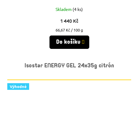
Skladem
(4 ks)
1 440 Kč
Měrná
66,67 Kč / 100 g
cena:
Do košíku
Isostar ENERGY GEL 24x35g citrón
Výhodné