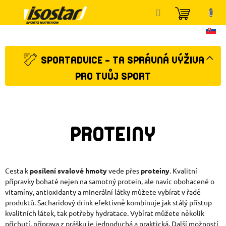
Přejít
NÁKUP
na
KOŠÍK
obsah
SPORTADVICE - TA SPRÁVNÁ VÝŽIVA
PRO TVŮJ SPORT
PROTEINY
Cesta k
posílení svalové hmoty
vede přes
proteiny
. Kvalitní
přípravky bohaté nejen na samotný protein, ale navíc obohacené o
vitamíny, antioxidanty a minerální látky můžete vybírat v řadě
produktů. Sacharidový drink efektivně kombinuje jak stálý přístup
kvalitních látek, tak potřeby hydratace. Vybírat můžete několik
příchutí, příprava z prášku je jednoduchá a praktická. Další možností