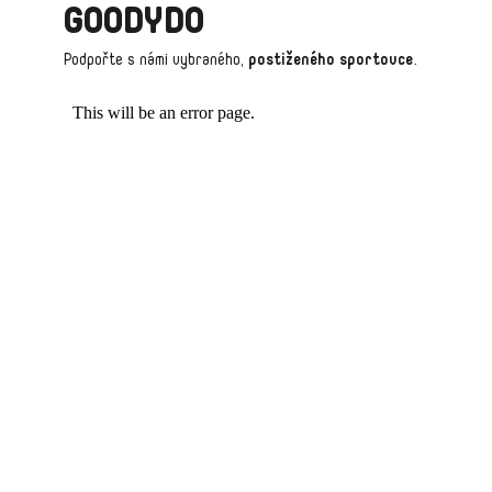
P
GOODYDO
R
Podpořte s námi vybraného,
postiženého sportovce
.
V
K
Y
V
Ý
P
I
S
U