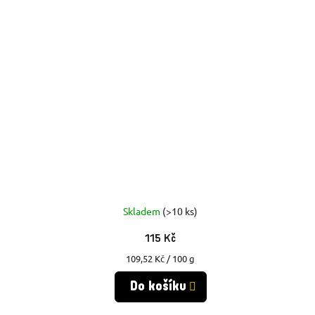
Skladem
(>10 ks)
115 Kč
Měrná
109,52 Kč / 100 g
cena:
Do košíku