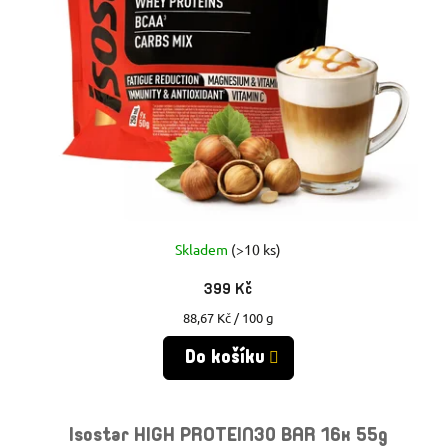
Skladem
(>10 ks)
399 Kč
Měrná
88,67 Kč / 100 g
cena:
Do košíku
Isostar HIGH PROTEIN30 BAR 16x 55g