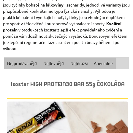
jsou tyčinky bohaté na
bílkoviny
i sacharidy, jednotlivé varianty jsou
přizpůsobené konkrétnímu typu fyzické námahy. Výhodou je
praktické balení i vynikající chuť, tyčinky jsou vhodným doplňkem
pro sport v tělocvičně i outdoorové vytrvalostní sporty.
Kvalitní
protein
v produktech Isostar zlepší efekt pravidelného cvičení a
pomůže vám dosáhnout skutečných výsledků. Bonusovým efektem
je zlepšení regenerační fáze a snížení pocitu únavy během i po
výkonu.
Ř
Nejprodávanější
Nejlevnější
Nejdražší
Abecedně
A
V
Isostar HIGH PROTEIN30 BAR 55g ČOKOLÁDA
Z
Ý
E
P
N
I
Í
S