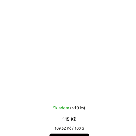
Skladem
(>10 ks)
115 Kč
Měrná
109,52 Kč / 100 g
cena: