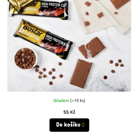
P
P
R
R
O
O
D
D
U
U
K
K
T
T
Ů
Skladem
(>10 ks)
Ů
55 Kč
Do košíku