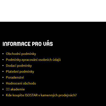
Z
Á
INFORMACE PRO VÁS
P
Obchodní podmínky
A
Podmínky zpracování osobních údajů
Dodací podmínky
T
Platební podmínky
Í
Poradenství
Hodnocení obchodu
🚴‍♂️ akademie
Kde koupíte ISOSTAR v kamenných prodejnách?