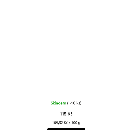
Skladem
(>10 ks)
115 Kč
Měrná
109,52 Kč / 100 g
cena: