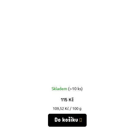
Skladem
(>10 ks)
115 Kč
Měrná
109,52 Kč / 100 g
cena:
Do košíku