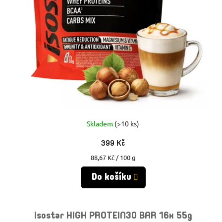
Skladem
(>10 ks)
399 Kč
Měrná
88,67 Kč / 100 g
cena:
Do košíku
Isostar HIGH PROTEIN30 BAR 16x 55g