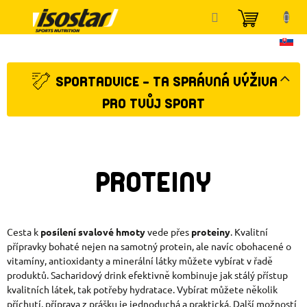
Přejít
NÁKUP
na
KOŠÍK
obsah
SPORTADVICE - TA SPRÁVNÁ VÝŽIVA
PRO TVŮJ SPORT
PROTEINY
Cesta k
posílení svalové hmoty
vede přes
proteiny
. Kvalitní
přípravky bohaté nejen na samotný protein, ale navíc obohacené o
vitamíny, antioxidanty a minerální látky můžete vybírat v řadě
produktů. Sacharidový drink efektivně kombinuje jak stálý přístup
kvalitních látek, tak potřeby hydratace. Vybírat můžete několik
příchutí, příprava z prášku je jednoduchá a praktická. Další možností