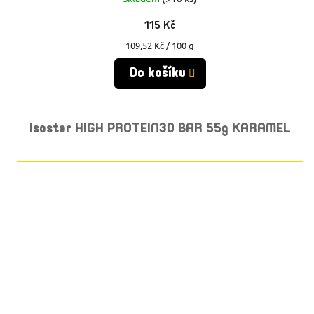
115 Kč
Měrná
109,52 Kč / 100 g
cena:
Do košíku
Isostar HIGH PROTEIN30 BAR 55g KARAMEL