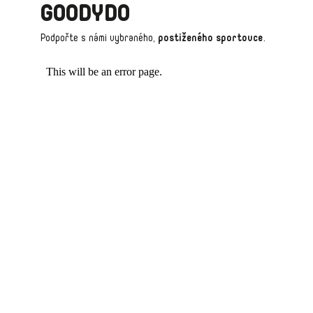
P
GOODYDO
R
Podpořte s námi vybraného,
postiženého sportovce
.
V
K
Y
V
Ý
P
I
S
U