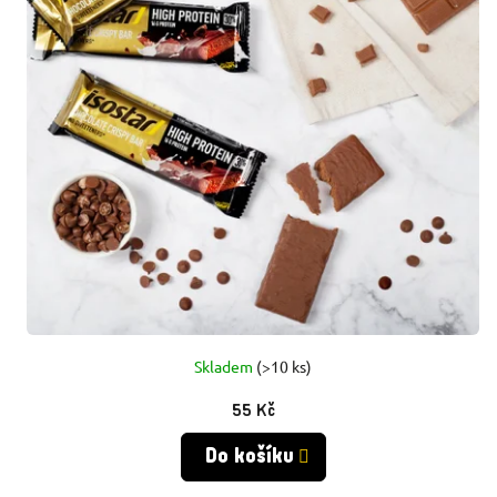
P
P
R
R
O
O
D
D
U
U
K
K
T
T
Ů
Skladem
(>10 ks)
Ů
55 Kč
Do košíku