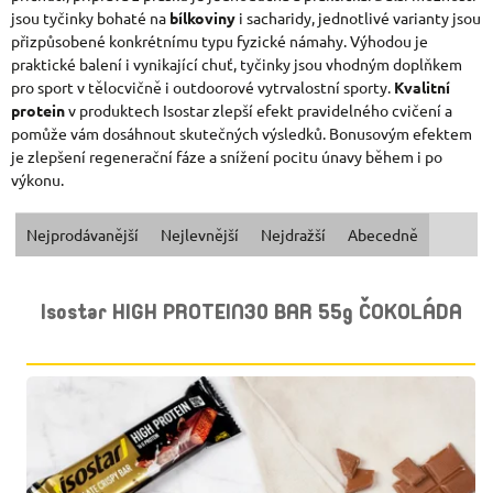
jsou tyčinky bohaté na
bílkoviny
i sacharidy, jednotlivé varianty jsou
přizpůsobené konkrétnímu typu fyzické námahy. Výhodou je
praktické balení i vynikající chuť, tyčinky jsou vhodným doplňkem
pro sport v tělocvičně i outdoorové vytrvalostní sporty.
Kvalitní
protein
v produktech Isostar zlepší efekt pravidelného cvičení a
pomůže vám dosáhnout skutečných výsledků. Bonusovým efektem
je zlepšení regenerační fáze a snížení pocitu únavy během i po
výkonu.
Ř
Nejprodávanější
Nejlevnější
Nejdražší
Abecedně
A
V
Isostar HIGH PROTEIN30 BAR 55g ČOKOLÁDA
Z
Ý
E
P
N
I
Í
S