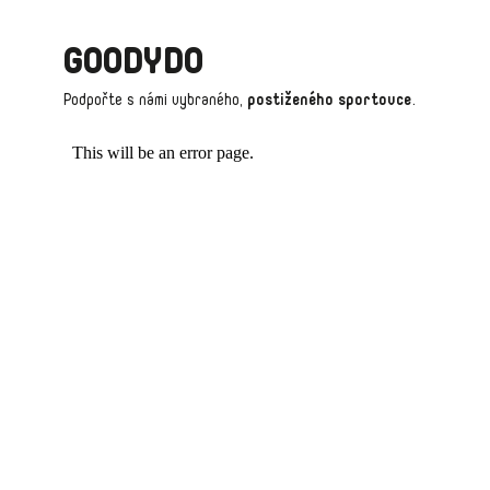
Í
P
GOODYDO
R
Podpořte s námi vybraného,
postiženého sportovce
.
V
K
Y
V
Ý
P
I
S
U