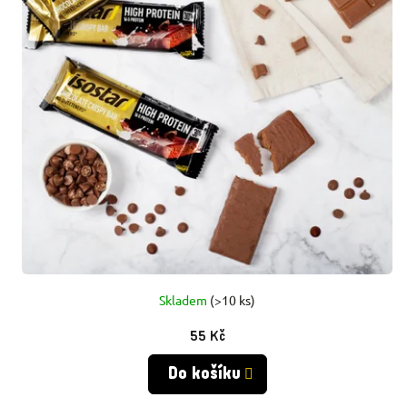
P
P
R
R
O
O
D
D
U
U
K
K
T
T
Ů
Skladem
(>10 ks)
Ů
55 Kč
Do košíku