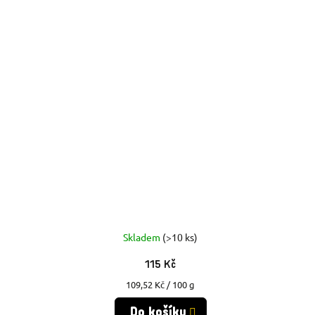
Skladem
(>10 ks)
115 Kč
Měrná
109,52 Kč / 100 g
cena:
Do košíku