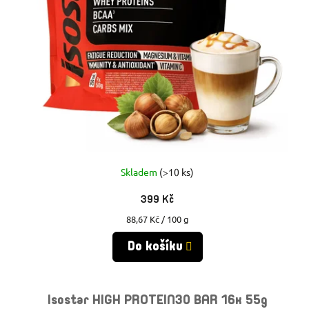
Skladem
(>10 ks)
399 Kč
Měrná
88,67 Kč / 100 g
cena:
Do košíku
Isostar HIGH PROTEIN30 BAR 16x 55g