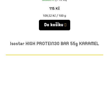
115 Kč
Měrná
109,52 Kč / 100 g
cena:
Do košíku
Isostar HIGH PROTEIN30 BAR 55g KARAMEL