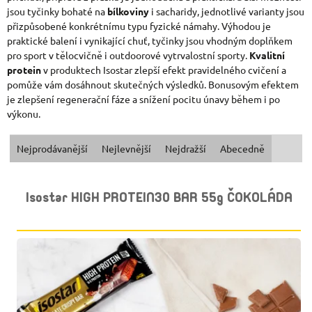
jsou tyčinky bohaté na
bílkoviny
i sacharidy, jednotlivé varianty jsou
přizpůsobené konkrétnímu typu fyzické námahy. Výhodou je
praktické balení i vynikající chuť, tyčinky jsou vhodným doplňkem
pro sport v tělocvičně i outdoorové vytrvalostní sporty.
Kvalitní
protein
v produktech Isostar zlepší efekt pravidelného cvičení a
pomůže vám dosáhnout skutečných výsledků. Bonusovým efektem
je zlepšení regenerační fáze a snížení pocitu únavy během i po
výkonu.
Ř
Nejprodávanější
Nejlevnější
Nejdražší
Abecedně
A
V
Isostar HIGH PROTEIN30 BAR 55g ČOKOLÁDA
Z
Ý
E
P
N
I
Í
S