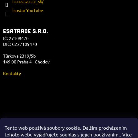
i.s.o.s.t.a.r.cz_sk/
Isostar YouTube
ESATRADE S.R.O.
IČ: 27109470
DIČ: CZ27109470
Türkova 2319/5b
149 00 Praha 4 - Chodov
Kontakty
Správa e-shopu
Tento web používá soubory cookie. Dalším procházením
tohoto webu vyjadřujete souhlas s jejich používáním.. Více