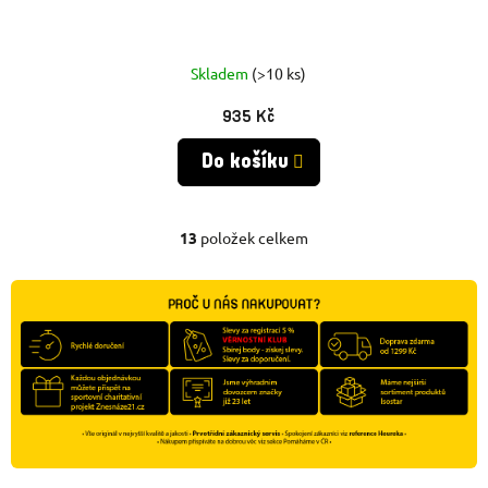
Skladem
(>10 ks)
935 Kč
Do košíku
13
položek celkem
O
V
L
Á
D
A
C