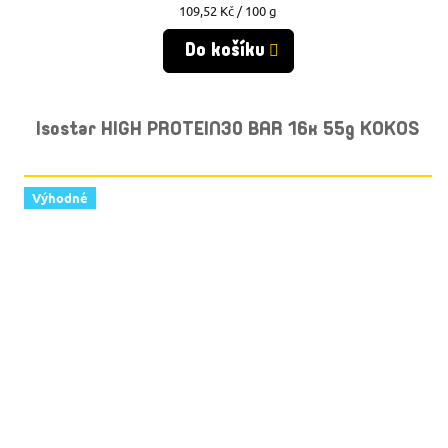
Měrná
109,52 Kč / 100 g
cena:
Do košíku
Isostar HIGH PROTEIN30 BAR 16x 55g KOKOS
Výhodné