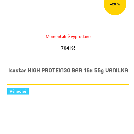
–20 %
Momentálně vyprodáno
704 Kč
Isostar HIGH PROTEIN30 BAR 16x 55g VANILKA
Výhodné