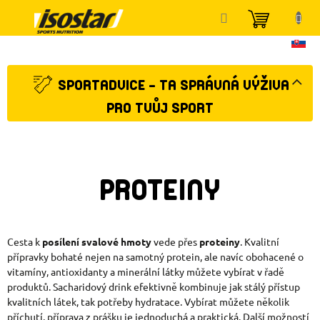
Přejít
NÁKUP
na
KOŠÍK
obsah
SPORTADVICE - TA SPRÁVNÁ VÝŽIVA
PRO TVŮJ SPORT
PROTEINY
Cesta k
posílení svalové hmoty
vede přes
proteiny
. Kvalitní
přípravky bohaté nejen na samotný protein, ale navíc obohacené o
vitamíny, antioxidanty a minerální látky můžete vybírat v řadě
produktů. Sacharidový drink efektivně kombinuje jak stálý přístup
kvalitních látek, tak potřeby hydratace. Vybírat můžete několik
příchutí, příprava z prášku je jednoduchá a praktická. Další možností