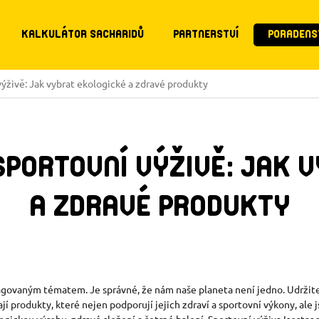
KALKULÁTOR SACHARIDŮ
PARTNERSTVÍ
PORADENS
výživě: Jak vybrat ekologické a zdravé produkty
SPORTOVNÍ VÝŽIVĚ: JAK 
A ZDRAVÉ PRODUKTY
ovaným tématem. Je správné, že nám naše planeta není jedno. Udržiteln
dají produkty, které nejen podporují jejich zdraví a sportovní výkony, ale
logickou výrobu, zdravé složení a šetrné balení. Sportovní výživa Isosta