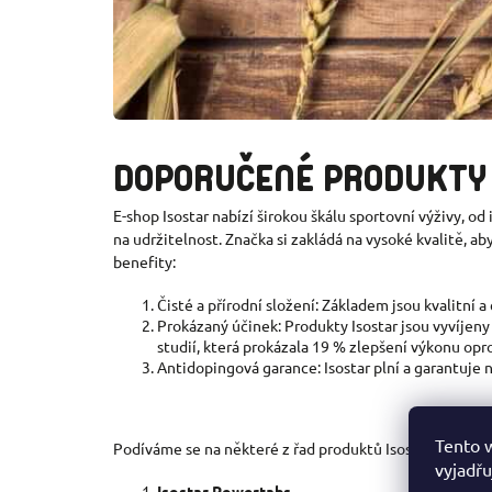
DOPORUČEN
É
PRODUKTY 
E-shop Isostar nabízí širokou škálu sportovní výživy, o
na udržitelnost. Značka si zakládá na vysoké kvalitě, a
benefity:
Čisté a přírodní složení: Základem jsou kvalitní 
Prokázaný účinek: Produkty Isostar jsou vyvíjeny
studií, která prokázala 19 % zlepšení výkonu opr
Antidopingová garance: Isostar plní a garantuj
Tento 
Podíváme se na některé z řad produktů Isostar, jakým z
vyjadřu
Isostar Powertabs