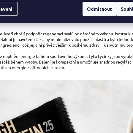
ický nápoj v tabletách. Tyto tablety jsou navrženy tak, aby si sportovci
avení
Odmítnout
Souh
ní tablet je kompaktní, což snižuje ekologickou stopu při přepravě. Prod
kým nápojům. Díky nižšímu obsahu kalorií je také vhodnou volbou jedinc
, kteří chtějí podpořit regeneraci svalů po náročném výkonu. Isostar kla
alení je navrženo tak, aby minimalizovalo použití plastů a bylo jedno
grediencí, což jej činí přívětivějším k lidskému zdraví i k životnímu pro
hlé doplnění energie během sportovního výkonu. Tyto tyčinky jsou vyráb
 zátěž během výroby. Balení je kompaktní a umožňuje snadnou recyklaci
přísun energie z přírodních surovin.