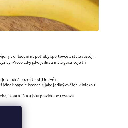
víjeny s ohledem na potřeby sportovců a stále častěji i
ýživy. Proto taky jako jedna z mála garantuje tři
 je vhodná pro děti od 3 let věku.
Účinek nápoje Isostar je jako jediný ověřen klinickou
hají kontrolám a jsou pravidelně testová