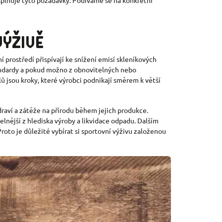
VÝŽIVĚ
 prostředí přispívají ke snížení emisí skleníkových
standardy a pokud možno z obnovitelných nebo
 jsou kroky, které výrobci podnikají směrem k větší
draví a zátěže na přírodu během jejich produkce.
elnější z hlediska výroby a likvidace odpadu. Dalším
Proto je důležité vybírat si sportovní výživu založenou