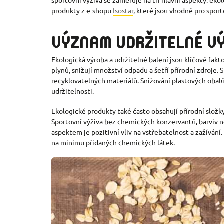
produkty z e-shopu
Isostar
, které jsou vhodné pro sport
VÝZNAM UDRŽITELN
É
VÝ
Ekologická výroba a udržitelné balení jsou klíčové fakt
plynů, snižují množství odpadu a šetří přírodní zdroj
recyklovatelných materiálů. Snižování plastových obal
udržitelnosti.
Ekologické produkty také často obsahují přírodní složky
Sportovní výživa bez chemických konzervantů, barviv neb
aspektem je pozitivní vliv na vstřebatelnost a zažívání
na minimu přidaných chemických látek.