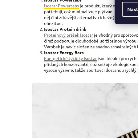
Isostar Powertabs
je produkt, který nabízí isoton
Nast
potřebují, což minimalizuje plýtvání. Navíc bale
něj činí zdravější alternativu k běžným isotonic
obezitou.
Isostar Protein
drink
P
roteinov
ý prášek Isostar
je vhodný pro sportovce
čímž podporuje dlouhodobě udržitelnou výrobu. B
Výrobek je navíc složen ze snadno stravitelných in
Isostar Energy Bars
Energetick
é
ty
činky Isostar
jsou ideální pro ryc
přidaných konzervantů, což snižuje ekologickou
vysoce výživné, takže sportovci dostanou rychlý 