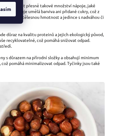
 mohli připravit přesně takové množství nápoje, jaké
lasím
ukt neobsahuje umělá barviva ani přidané cukry, což z
e řešící svou tělesnou hmotnost a jedince s nadváhou či
de důraz na kvalitu proteinů a jejich ekologický původ,
duše recyklovatelné, což pomáhá snižovat odpad.
středí.
ěny s důrazem na přírodní složky a obsahují minimum
, což pomáhá minimalizovat odpad. Tyčinky jsou také