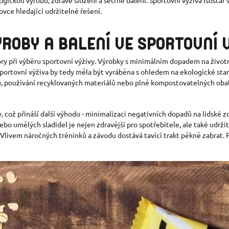
ovce hledající udržitelné řešení.
ROBY A BALENÍ VE SPORTOVNÍ 
ory při výběru sportovní výživy. Výrobky s minimálním dopadem na životní
e. Sportovní výživa by tedy měla být vyráběna s ohledem na ekologické 
ů, používání recyklovaných materiálů nebo plně kompostovatelných obalů
, což přináší další výhodu - minimalizaci negativních dopadů na lidské z
o umělých sladidel je nejen zdravější pro spotřebitele, ale také udržit
. Vlivem náročných tréninků a závodu dostává tavící trakt pěkně zabrat. 