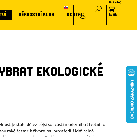
TVÍ
VĚRNOSTNÍ KLUB
KONTAKT
VYBRAT EKOLOGICKÉ
ost je stále důležitější součástí moderního životního
 jsou také šetrné k životnímu prostředí. Udržitelná
r splňuje tyto požadavky. Podíváme se na konkrétní