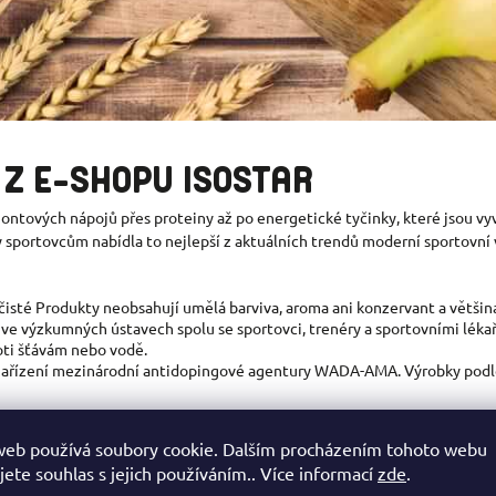
Z E-SHOPU ISOSTAR
d iontových nápojů přes proteiny až po energetické tyčinky, které jsou vy
by sportovcům nabídla to nejlepší z aktuálních trendů moderní sportovní v
a čisté Produkty neobsahují umělá barviva, aroma ani konzervant a většina
 ve výzkumných ústavech spolu se sportovci, trenéry a sportovními lékař 
oti šťávám nebo vodě.
e nařízení mezinárodní antidopingové agentury WADA-AMA. Výrobky podlé
web používá soubory cookie. Dalším procházením tohoto webu
působem splňují kritéria ekologické a zdravé volby:
jete souhlas s jejich používáním.. Více informací
zde
.