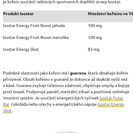
je kofein součástí některých sportovních doplňků stravy Isostar.
Produkt Isostar
Množství kofeinu ve 10
Isostar Energy Fruit Boost jahoda
100 mg
Isostar Energy Fruit Boost meruňka
100 mg
Isostar Energy Shot
83 mg
Podobné vlastnosti jako kofein má i
guarana
, která obsahuje kofein
přirozeně. Obsah kofeinu v guaraně je dokonce až dvakrát vyšší než
v kávě. Guarana zvyšuje tělesnou zdatnost, zbystřuje smysly a bojuje
proti únavě. Podporuje paměť, mentální zdraví a pozitivně ovlivňuje
imunitní systém. Je součástí energetických tyčinek
Isostar Pulse
Bar
čokoláda nebo ořechy a energetického nápoje
Isostar Energy
Shot
.