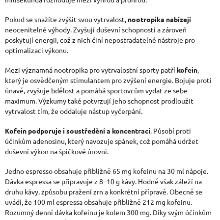
Pokud se snažíte zvýšit svou vytrvalost,
nootropika nabízejí
neocenitelné výhody. Zvyšují duševní schopnosti a zároveň
poskytují energii, což z nich činí nepostradatelné nástroje pro
optimalizaci výkonu.
Mezi významná nootropika pro vytrvalostní sporty patří
kofein
,
který je osvědčeným stimulantem pro zvýšení energie. Bojuje proti
únavě, zvyšuje bdělost a pomáhá sportovcům vydat ze sebe
maximum. Výzkumy také potvrzují jeho schopnost prodloužit
vytrvalost tím, že oddaluje nástup vyčerpání.
Kofein podporuje i soustředění a koncentraci
. Působí proti
účinkům adenosinu, který navozuje spánek, což pomáhá udržet
duševní výkon na špičkové úrovni.
Jedno espresso obsahuje přibližně 65 mg kofeinu na 30 ml nápoje.
Dávka espressa se připravuje z 8–10 g kávy. Hodně však záleží na
druhu kávy, způsobu pražení zrn a konkrétní přípravě. Obecně se
uvádí, že 100 ml espressa obsahuje přibližně 212 mg kofeinu.
Rozumný denní dávka kofeinu je kolem 300 mg. Díky svým účinkům