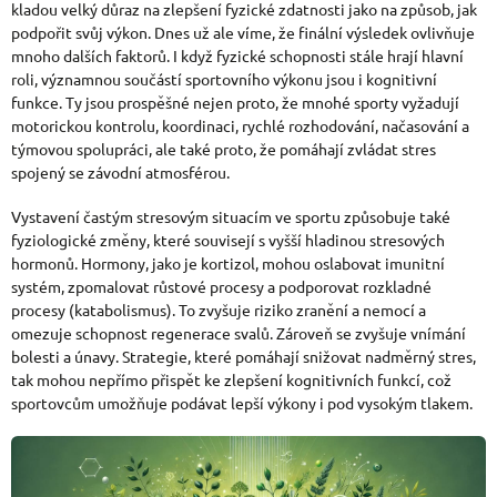
kladou velký důraz na zlepšení fyzické zdatnosti jako na způsob, jak
podpořit svůj výkon. Dnes už ale víme, že finální výsledek ovlivňuje
mnoho dalších faktorů. I když fyzické schopnosti stále hrají hlavní
roli, významnou součástí sportovního výkonu jsou i kognitivní
funkce. Ty jsou prospěšné nejen proto, že mnohé sporty vyžadují
motorickou kontrolu, koordinaci, rychlé rozhodování, načasování a
týmovou spolupráci, ale také proto, že pomáhají zvládat stres
spojený se závodní atmosférou.
Vystavení častým stresovým situacím ve sportu způsobuje také
fyziologické změny, které souvisejí s vyšší hladinou stresových
hormonů. Hormony, jako je kortizol, mohou oslabovat imunitní
systém, zpomalovat růstové procesy a podporovat rozkladné
procesy (katabolismus). To zvyšuje riziko zranění a nemocí a
omezuje schopnost regenerace svalů. Zároveň se zvyšuje vnímání
bolesti a únavy. Strategie, které pomáhají snižovat nadměrný stres,
tak mohou nepřímo přispět ke zlepšení kognitivních funkcí, což
sportovcům umožňuje podávat lepší výkony i pod vysokým tlakem.