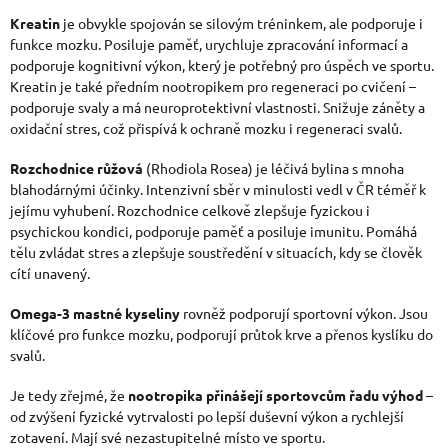
Kreatin
je obvykle spojován se silovým tréninkem, ale podporuje i
funkce mozku. Posiluje paměť, urychluje zpracování informací a
podporuje kognitivní výkon, který je potřebný pro úspěch ve sportu.
Kreatin je také předním nootropikem pro regeneraci po cvičení –
podporuje svaly a má neuroprotektivní vlastnosti. Snižuje záněty a
oxidační stres, což přispívá k ochraně mozku i regeneraci svalů.
Rozchodnice růžová
(Rhodiola Rosea) je léčivá bylina s mnoha
blahodárnými účinky. Intenzivní sběr v minulosti vedl v ČR téměř k
jejímu vyhubení. Rozchodnice celkově zlepšuje fyzickou i
psychickou kondici, podporuje paměť a posiluje imunitu. Pomáhá
tělu zvládat stres a zlepšuje soustředění v situacích, kdy se člověk
cítí unavený.
Omega-3 mastné kyseliny
rovněž podporují sportovní výkon. Jsou
klíčové pro funkce mozku, podporují průtok krve a přenos kyslíku do
svalů.
Je tedy zřejmé, že
nootropika přinášejí sportovcům řadu výhod
–
od zvýšení fyzické vytrvalosti po lepší duševní výkon a rychlejší
zotavení. Mají své nezastupitelné místo ve sportu.