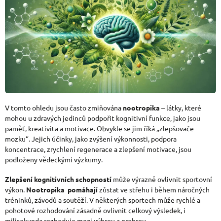
V tomto ohledu jsou často zmiňována
nootropika
– látky, které
mohou u zdravých jedinců podpořit kognitivní funkce, jako jsou
paměť, kreativita a motivace. Obvykle se jim říká „zlepšovače
mozku“. Jejich účinky, jako zvýšení výkonnosti, podpora
koncentrace, zrychlení regenerace a zlepšení motivace, jsou
podloženy vědeckými výzkumy.
Zlepšení kognitivních schopností
může výrazně ovlivnit sportovní
výkon.
Nootropika pomáhají
zůstat ve střehu i během náročných
tréninků, závodů a soutěží. V některých sportech může rychlé a
pohotové rozhodování zásadně ovlivnit celkový výsledek, i
milisekunda rozhoduje mezi výhrou a prohrou.