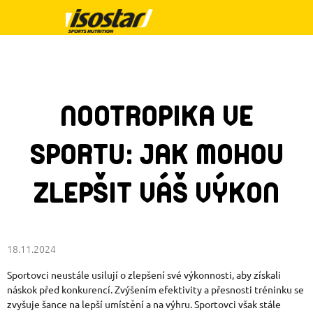
Přejít
na
obsah
NOOTROPIKA VE
SPORTU: JAK MOHOU
ZLEPŠIT VÁŠ VÝKON
18.11.2024
Sportovci neustále usilují o zlepšení své výkonnosti, aby získali
náskok před konkurencí. Zvýšením efektivity a přesnosti tréninku se
zvyšuje šance na lepší umístění a na výhru. Sportovci však stále