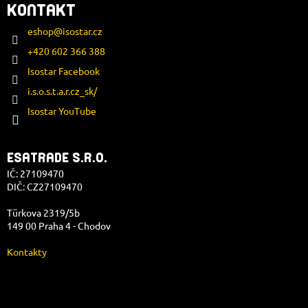
KONTAKT
eshop
@
isostar.cz
+420 602 366 388
Isostar Facebook
i.s.o.s.t.a.r.cz_sk/
Isostar YouTube
ESATRADE S.R.O.
IČ: 27109470
DIČ: CZ27109470
Türkova 2319/5b
149 00 Praha 4 - Chodov
Kontakty