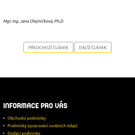
Mgr. Ing. Jana Olejníčková, Ph.D.
PŘEDCHOZÍ ČLÁNEK
DALŠÍ ČLÁNEK
Z
Á
INFORMACE PRO VÁS
P
Obchodní podmínky
A
Podmínky zpracování osobních údajů
Dodací podmínky