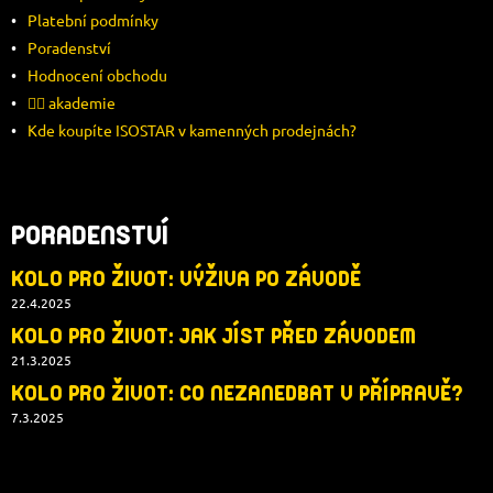
T
Platební podmínky
Í
Poradenství
Hodnocení obchodu
🚴‍♂️ akademie
Kde koupíte ISOSTAR v kamenných prodejnách?
PORADENSTVÍ
KOLO PRO ŽIVOT: VÝŽIVA PO ZÁVODĚ
22.4.2025
KOLO PRO ŽIVOT: JAK JÍST PŘED ZÁVODEM
21.3.2025
KOLO PRO ŽIVOT: CO NEZANEDBAT V PŘÍPRAVĚ?
7.3.2025