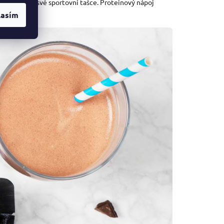
 po ruce ve své sportovní tašce. Proteinový nápoj
lasím