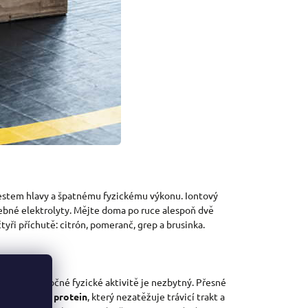
lestem hlavy a špatnému fyzickému výkonu. Iontový
ebné elektrolyty. Mějte doma po ruce alespoň dvě
tyři příchutě: citrón, pomeranč, grep a brusinka.
říjem po náročné fyzické aktivitě je nezbytný. Přesné
yrovátkový protein
, který nezatěžuje trávicí trakt a