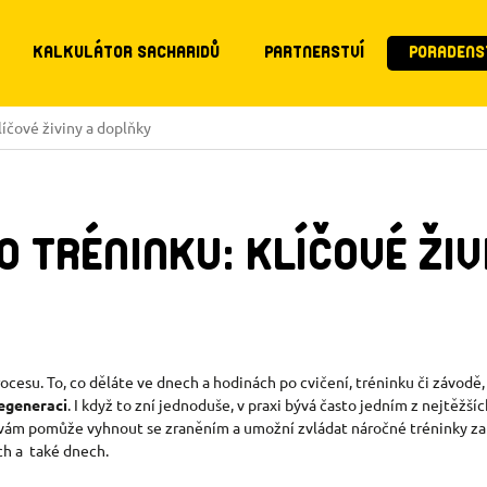
KALKULÁTOR SACHARIDŮ
PARTNERSTVÍ
PORADENS
íčové živiny a doplňky
O TRÉNINKU: KLÍČOVÉ ŽIV
ocesu. To, co děláte ve dnech a hodinách po cvičení, tréninku či závodě
regeneraci
. I když to zní jednoduše, v praxi bývá často jedním z nejtěžší
vám pomůže vyhnout se zraněním a umožní zvládat náročné tréninky za s
ch a také dnech.