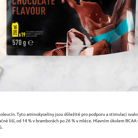
isoleucin. Tyto aminokyseliny jsou důležité pro podporu a stimulaci sval
ačně liší, od 14 % v bramborách po 26 % v mléce. Hlavním úkolem BCAA 
ů.