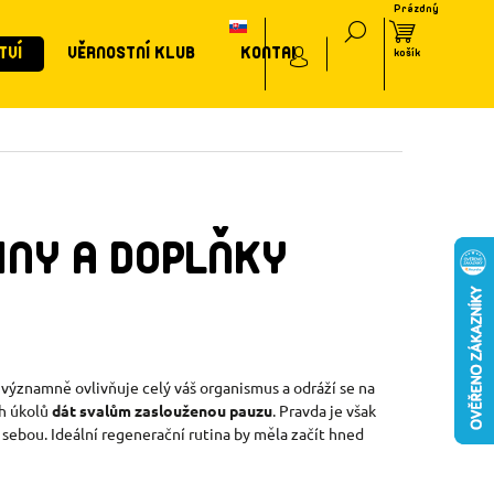
TVÍ
VĚRNOSTNÍ KLUB
KONTAKT
INY A DOPLŇKY
, významně ovlivňuje celý váš organismus a odráží se na
ch úkolů
dát svalům zaslouženou pauzu
. Pravda je však
ebou. Ideální regenerační rutina by měla začít hned