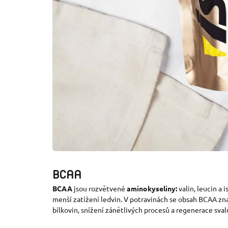
BCAA
BCAA
jsou rozvětvené
aminokyseliny:
valin, leucin a 
menší zatížení ledvin. V potravinách se obsah BCAA zn
bílkovin, snížení zánětlivých procesů a regenerace sval