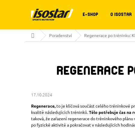
Přejít
na
obsah
E-SHOP
O ISOSTAR
Domů
Poradenství
Regenerace po tréninku: Kl
REGENERACE P
17.10.2024
Regenerace,
to je klíčová součást celého tréninkové pr
kvalitě následujících tréninků.
Tělo potřebuje čas na 
taková, že zařazení regenerace do tréninkového plánu 
po fyzické aktivitě a pokračovat v následujících hodiná