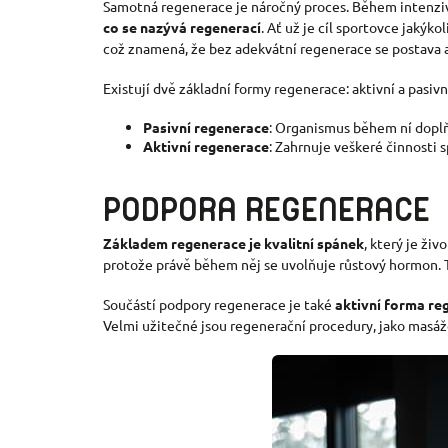
Samotná regenerace je náročný proces. Během intenzivn
co se nazývá regenerací
. Ať už je cíl sportovce jakýk
což znamená, že bez adekvátní regenerace se postava a
Existují dvě základní formy regenerace: aktivní a pasivn
Pasivní regenerace
: Organismus během ní doplňu
Aktivní regenerace
: Zahrnuje veškeré činnosti 
PODPORA REGENERACE
Základem regenerace je kvalitní spánek
, který je ži
protože právě během něj se uvolňuje růstový hormon. Te
Součástí podpory regenerace je také
aktivní forma re
Velmi užitečné jsou regenerační procedury, jako masáže,