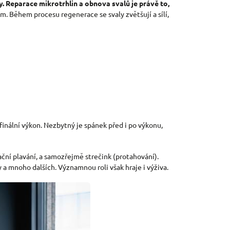
y. Reparace mikrotrhlin a obnova svalů je právě to,
něm. Během procesu regenerace se svaly zvětšují a sílí,
 finální výkon. Nezbytný je spánek před i po výkonu,
ační plavání, a samozřejmě strečink (protahování).
 a mnoho dalších. Významnou roli však hraje i výživa.