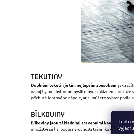
TEKUTINY
Doplnění tekutin je tím nejlepším způsobem
, jak začí
nápoj by měl být neodmyslitelným základem, protože s
příchutě iontového nápoje, ať si můžete vybrat podle a
BÍLKOVINY
Tento 
Bílkoviny jsou základními stavebními kameny
pro obn
vyjadřu
množství se liší podle náročnosti tréninku či závodu a 