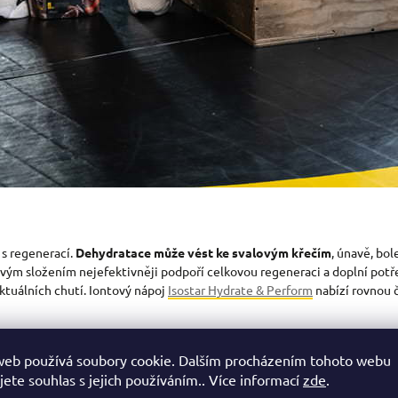
t s regenerací.
Dehydratace může vést ke svalovým křečím
, únavě, bo
vým složením nejefektivněji podpoří celkovou regeneraci a doplní potř
ktuálních chutí. Iontový nápoj
Isostar Hydrate & Perform
nabízí rovnou č
web používá soubory cookie. Dalším procházením tohoto webu
ovu mikrotrhlin ve svalech, tkáních a podporu svalového růstu. Jejich p
jete souhlas s jejich používáním.. Více informací
zde
.
stavu každého sportovce. Z hlediska sportovní výživy je nejlepší volbou
s