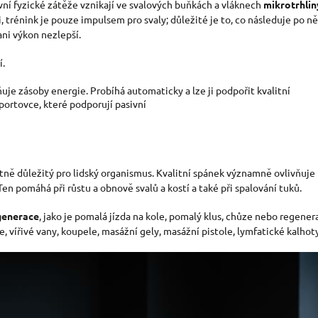
í fyzické zátěže vznikají ve svalových buňkách a vláknech
mikrotrhlin
oli, trénink je pouze impulsem pro svaly; důležité je to, co následuje po 
ni výkon nezlepší.
í.
je zásoby energie. Probíhá automaticky a lze ji podpořit kvalitní
sportovce, které podporují pasivní
votně důležitý pro lidský organismus. Kvalitní spánek významně ovlivňuje
n pomáhá při růstu a obnově svalů a kostí a také při spalování tuků.
generace
, jako je pomalá jízda na kole, pomalý klus, chůze nebo regener
 vířivé vany, koupele, masážní gely, masážní pistole, lymfatické kalhoty