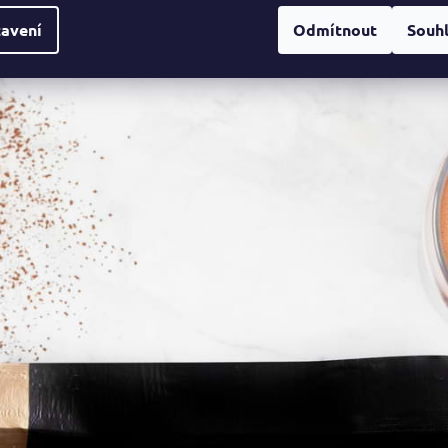
zí
proteinové tyčinky a nápoje
. Proteinovou tyčinku doporučuji mít vždy
avení
Odmítnout
Souh