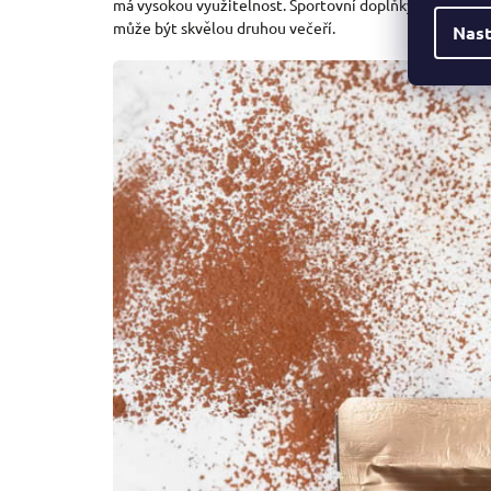
má vysokou využitelnost. Sportovní doplňky stráví nabí
může být skvělou druhou večeří.
Nast