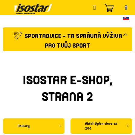
Přejít
NÁKUP
na
KOŠÍK
obsah
SPORTADVICE - TA SPRÁVNÁ VÝŽIVA
PRO TVŮJ SPORT
ISOSTAR E-SHOP
,
STRANA 2
Akční týden sleva až
Novinky
20%