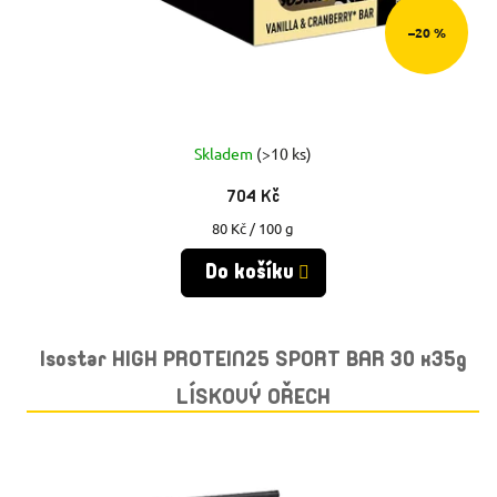
–20 %
Skladem
(>10 ks)
704 Kč
Měrná
80 Kč / 100 g
cena:
Do košíku
Isostar HIGH PROTEIN25 SPORT BAR 30 x35g
LÍSKOVÝ OŘECH