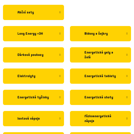
Akční sety
Long Energy +3H
Bidony a šejkry
Energetické gely a
Dárkové poukazy
želé
Elektrolyty
Energetické tablety
Energetické tyčinky
Energetické shoty
Nízkoenergetické
Iontové nápoje
nápoje