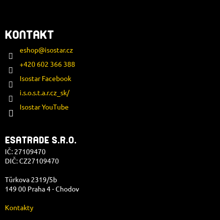
KONTAKT
eshop
@
isostar.cz
+420 602 366 388
Isostar Facebook
i.s.o.s.t.a.r.cz_sk/
Isostar YouTube
ESATRADE S.R.O.
IČ: 27109470
DIČ: CZ27109470
Türkova 2319/5b
149 00 Praha 4 - Chodov
Kontakty