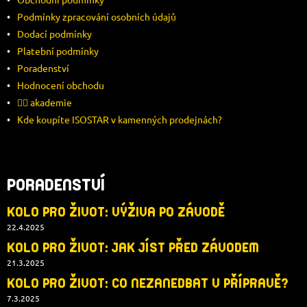
A
Podmínky zpracování osobních údajů
Dodací podmínky
T
Platební podmínky
Í
Poradenství
Hodnocení obchodu
🚴‍♂️ akademie
Kde koupíte ISOSTAR v kamenných prodejnách?
PORADENSTVÍ
KOLO PRO ŽIVOT: VÝŽIVA PO ZÁVODĚ
22.4.2025
KOLO PRO ŽIVOT: JAK JÍST PŘED ZÁVODEM
21.3.2025
KOLO PRO ŽIVOT: CO NEZANEDBAT V PŘÍPRAVĚ?
7.3.2025