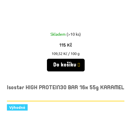
Skladem
(>10 ks)
115 Kč
Měrná
109,52 Kč / 100 g
cena:
Do košíku
Isostar HIGH PROTEIN30 BAR 16x 55g KARAMEL
Výhodné