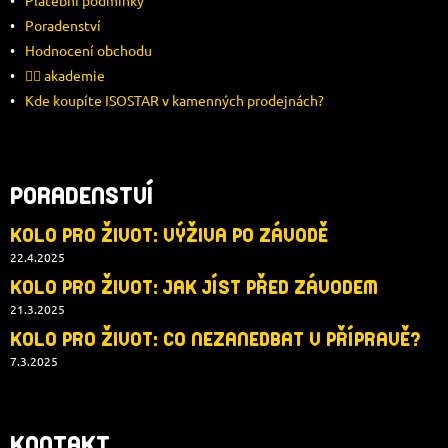
Platební podmínky
Í
Poradenství
Hodnocení obchodu
🚴‍♂️ akademie
Kde koupíte ISOSTAR v kamenných prodejnách?
PORADENSTVÍ
KOLO PRO ŽIVOT: VÝŽIVA PO ZÁVODĚ
22.4.2025
KOLO PRO ŽIVOT: JAK JÍST PŘED ZÁVODEM
21.3.2025
KOLO PRO ŽIVOT: CO NEZANEDBAT V PŘÍPRAVĚ?
7.3.2025
KONTAKT