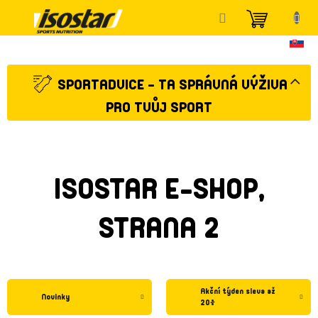
Přejít
NÁKUP
na
KOŠÍK
obsah
SPORTADVICE - TA SPRÁVNÁ VÝŽIVA
PRO TVŮJ SPORT
ISOSTAR E-SHOP
,
STRANA 2
Akční týden sleva až
Novinky
20%