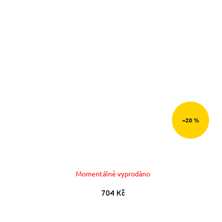
–20 %
Momentálně vyprodáno
704 Kč