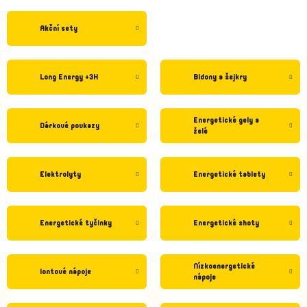
Akční sety
Long Energy +3H
Bidony a šejkry
Energetické gely a
Dárkové poukazy
želé
Elektrolyty
Energetické tablety
Energetické tyčinky
Energetické shoty
Nízkoenergetické
Iontové nápoje
nápoje