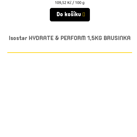
Měrná
109,52 Kč / 100 g
cena:
Do košíku
Isostar HYDRATE & PERFORM 1,5KG BRUSINKA