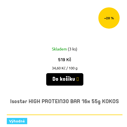
–20 %
Skladem
(3 ks)
519 Kč
Měrná
34,60 Kč / 100 g
cena:
Do košíku
Isostar HIGH PROTEIN30 BAR 16x 55g KOKOS
Výhodné