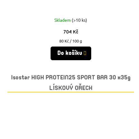
Skladem
(>10 ks)
704 Kč
Měrná
80 Kč / 100 g
cena:
Do košíku
Isostar HIGH PROTEIN25 SPORT BAR 30 x35g
LÍSKOVÝ OŘECH