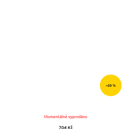
–20 %
Momentálně vyprodáno
704 Kč