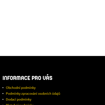
V
Ý
P
I
S
U
Z
Á
INFORMACE PRO VÁS
P
Obchodní podmínky
A
Podmínky zpracování osobních údajů
Dodací podmínky
T