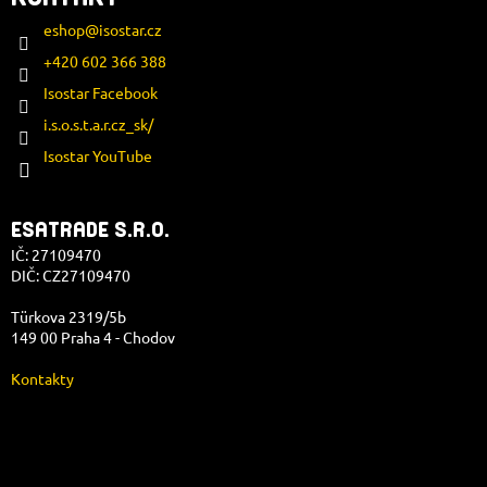
eshop
@
isostar.cz
+420 602 366 388
Isostar Facebook
i.s.o.s.t.a.r.cz_sk/
Isostar YouTube
ESATRADE S.R.O.
IČ: 27109470
DIČ: CZ27109470
Türkova 2319/5b
149 00 Praha 4 - Chodov
Kontakty