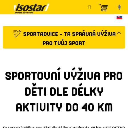
Přejít
NÁKUP
na
KOŠÍK
obsah
SPORTADVICE - TA SPRÁVNÁ VÝŽIVA
PRO TVŮJ SPORT
SPORTOVNÍ VÝŽIVA PRO
DĚTI DLE DÉLKY
AKTIVITY DO 40 KM
Sportovní výživa pro děti dle délky aktivity do 40 km od ISOSTAR