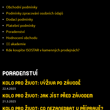
P
Obchodní podmínky
A
Podmínky zpracování osobních údajů
Dodací podmínky
T
Platební podmínky
Í
Poradenství
Hodnocení obchodu
🚴‍♂️ akademie
Kde koupíte ISOSTAR v kamenných prodejnách?
PORADENSTVÍ
KOLO PRO ŽIVOT: VÝŽIVA PO ZÁVODĚ
22.4.2025
KOLO PRO ŽIVOT: JAK JÍST PŘED ZÁVODEM
21.3.2025
KOLO PRO ŽIVOT: CO NEZANEDBAT V PŘÍPRAVĚ?