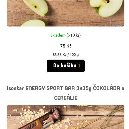
Skladem
(>10 ks)
75 Kč
Měrná
83,33 Kč / 100 g
cena:
Do košíku
Isostar ENERGY SPORT BAR 3x35g ČOKOLÁDA a
CEREÁLIE