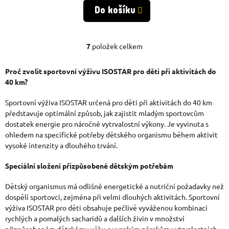
Do košíku
7
položek celkem
O
V
Proč zvolit sportovní výživu ISOSTAR pro děti při aktivitách do
40 km?
L
Á
Sportovní výživa ISOSTAR určená pro děti při aktivitách do 40 km
představuje optimální způsob, jak zajistit mladým sportovcům
D
dostatek energie pro náročné vytrvalostní výkony. Je vyvinuta s
ohledem na specifické potřeby dětského organismu během aktivit
A
vysoké intenzity a dlouhého trvání.
C
Speciální složení přizpůsobené dětským potřebám
Í
P
Dětský organismus má odlišné energetické a nutriční požadavky než
dospělí sportovci, zejména při velmi dlouhých aktivitách. Sportovní
R
výživa ISOSTAR pro děti obsahuje pečlivě vyváženou kombinaci
rychlých a pomalých sacharidů a dalších živin v množství
V
přizpůsobeném dětskému věku a vysokým nárokům vytrvalostních