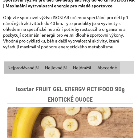
| Maximální vytrvalostní energie pro mladé sportovce
Objevte sportovní výživu ISOSTAR určenou speciálně pro děti při
náročných aktivitách do 40 km. Tyto produkty jsou vyvinuty s
ohledem na specifické nutriční potřeby rostoucího organismu a
poskytují optimální energii pro velmi dlouhé sportovní výkony.
Vhodné pro cyklistiku, běh a další vytrvalostní aktivity, které
vyžadují maximální podporu energetického metabolismu.
Ř
Nejprodávanější
Nejlevnější
Nejdražší
Abecedně
A
V
Isostar FRUIT GEL ENERGY ACTIFOOD 90g
Z
Ý
EXOTICKÉ OVOCE
E
P
N
I
Í