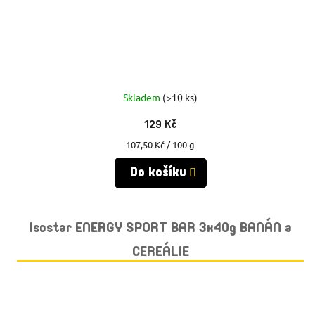
Skladem
(>10 ks)
129 Kč
Měrná
107,50 Kč / 100 g
cena:
Do košíku
Isostar ENERGY SPORT BAR 3x40g BANÁN a
CEREÁLIE