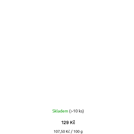
Skladem
(>10 ks)
129 Kč
Měrná
107,50 Kč / 100 g