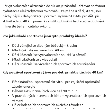
Při vytrvalostních aktivitách do 40 km je zásadní udržovat správnou
hydrataci a elektrolytovou rovnováhu, zejména u dětí, které jsou
náchylnější k dehydrataci. Sportovní výživa ISOSTAR pro děti při
aktivitách do 40 km pomáhá zajistit optimální hydrataci a doplnění
minerálů během celého výkonu.
Pro jaké mladé sportovce jsou tyto produkty ideální?
Děti věnující se dlouhým běžeckým tratím
Mladí cyklisté na trasách do 40 km
Děti účastnící se vytrvalostních soutěží a závodů
Mladí triatlonisté a vícebojaři
Děti účastnící se vícedenních sportovních soustředění
Kdy používat sportovní výživu pro děti při aktivitách do 40 km?
Před náročnou sportovní aktivitou pro zajištění optimální
zásoby energie
Během aktivit trvajících více než 90 minut
V pravidelných intervalech během vytrvalostních sportovních
výkonů
Při celodenních sportovních akcích a závodech