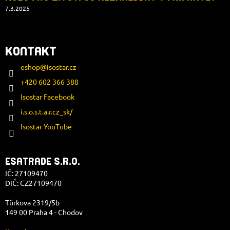
7.3.2025
KONTAKT
eshop
@
isostar.cz
+420 602 366 388
Isostar Facebook
i.s.o.s.t.a.r.cz_sk/
Isostar YouTube
ESATRADE S.R.O.
IČ: 27109470
DIČ: CZ27109470
Türkova 2319/5b
149 00 Praha 4 - Chodov