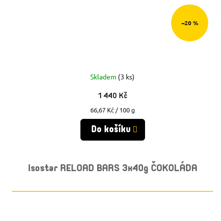
–20 %
Skladem
(3 ks)
1 440 Kč
Měrná
66,67 Kč / 100 g
cena:
Do košíku
Isostar RELOAD BARS 3x40g ČOKOLÁDA