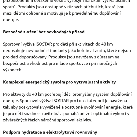
K
sportů. Produkty jsou dostupné v různých příchutích, které jsou
mezi dětmi oblíbené a motivují je k pravidelnému doplňování
Y
energie.
V
Bezpečné složení bez nevhodných přísad
Ý
Sportovní výživa ISOSTAR pro děti při aktivitách do 40 km
P
neobsahuje nevhodné stimulanty jako kofein a taurin, které nejsou
I
pro děti doporučovány. Produkty jsou navrženy s důrazem na
bezpečnost a vhodnost pro mladé sportovce i při náročných
S
výkonech.
U
Komplexní energetický systém pro vytrvalostní aktivity
Pro aktivity do 40 km potřebují děti promyšlený systém doplňování
energie. Sportovní výživa ISOSTAR pro tuto kategorii je navržena
tak, aby poskytovala vyvážené a postupné uvolňování energie, která
je pro děti snadno stravitelná a pomáhá udržet optimální výkon i v
závěrečných fázích náročné sportovní aktivity.
Podpora hydratace a elektrolytové rovnováhy