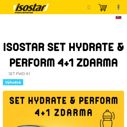
Přejít
NÁKUP
na
KOŠÍK
obsah
ISOSTAR SET HYDRATE &
PERFORM 4+1 ZDARMA
SET PWD 41
Výhodné