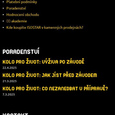
Platební podmínky
Í
Poradenství
Hodnocení obchodu
🚴‍♂️ akademie
Kde koupíte ISOSTAR v kamenných prodejnách?
PORADENSTVÍ
KOLO PRO ŽIVOT: VÝŽIVA PO ZÁVODĚ
22.4.2025
KOLO PRO ŽIVOT: JAK JÍST PŘED ZÁVODEM
21.3.2025
KOLO PRO ŽIVOT: CO NEZANEDBAT V PŘÍPRAVĚ?
7.3.2025