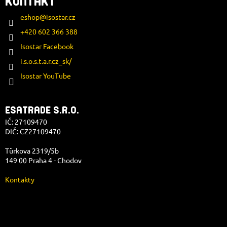
KONTAKT
eshop
@
isostar.cz
+420 602 366 388
Isostar Facebook
i.s.o.s.t.a.r.cz_sk/
Isostar YouTube
ESATRADE S.R.O.
IČ: 27109470
DIČ: CZ27109470
Türkova 2319/5b
149 00 Praha 4 - Chodov
Kontakty