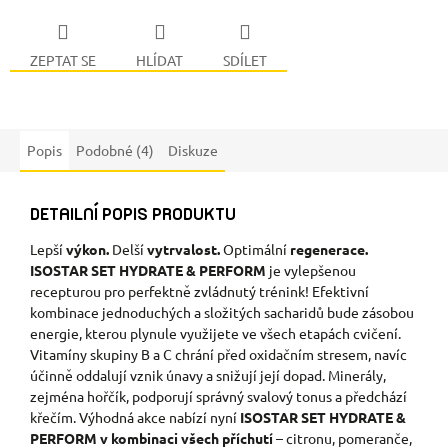
ZEPTAT SE
HLÍDAT
SDÍLET
Popis
Podobné (4)
Diskuze
DETAILNÍ POPIS PRODUKTU
Lepší
výkon.
Delší
vytrvalost.
Optimální
regenerace.
ISOSTAR SET HYDRATE & PERFORM
je vylepšenou
recepturou pro perfektně zvládnutý trénink! Efektivní
kombinace jednoduchých a složitých sacharidů bude zásobou
energie, kterou plynule využijete ve všech etapách cvičení.
Vitamíny skupiny B a C chrání před oxidačním stresem, navíc
účinně oddalují vznik únavy a snižují její dopad. Minerály,
zejména hořčík, podporují správný svalový tonus a předchází
křečím. Výhodná akce nabízí nyní
ISOSTAR SET HYDRATE &
PERFORM v kombinaci všech příchutí
– citronu, pomeranče,