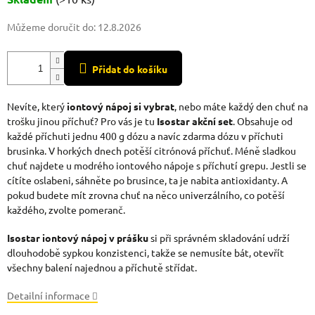
Můžeme doručit do:
12.8.2026
Přidat do košíku
Nevíte, který
iontový nápoj si vybrat
, nebo máte každý den chuť na
trošku jinou příchuť? Pro vás je tu
Isostar akční set
. Obsahuje od
každé příchuti jednu 400 g dózu a navíc zdarma dózu v příchuti
brusinka. V horkých dnech potěší citrónová příchuť. Méně sladkou
chuť najdete u modrého iontového nápoje s příchutí grepu. Jestli se
cítíte oslabeni, sáhněte po brusince, ta je nabita antioxidanty. A
pokud budete mít zrovna chuť na něco univerzálního, co potěší
každého, zvolte pomeranč.
Isostar iontový nápoj v prášku
si při správném skladování udrží
dlouhodobě sypkou konzistenci, takže se nemusíte bát, otevřít
všechny balení najednou a příchutě střídat.
Detailní informace