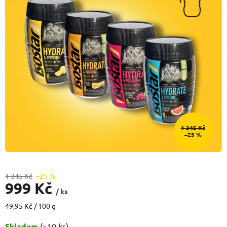
1 345 Kč
–25 %
1 345 Kč
–25 %
999 Kč
/ ks
Měrná
49,95 Kč / 100 g
cena:
Skladem
(>10 ks)