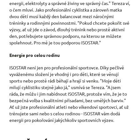
energii, elektrolyty a správné živiny ve správný čas." Tereza ví,
o čem mluví. Jako profesionální cyklistka a zároveň matka
dvou dětí musí každý den balancovat mezi náročnými
tréninky a rodinnými povinnostmi. "Pokud chcete pokořit své
výzvy, ať už jde o závod, dlouhý trénink nebo prostě aktivní
den, potřebujete správnou podporu, na kterou se můžete
spolehnout. Pro mě je tou podporou ISOSTAR."
Energie pro celou rodinu
ISOSTAR není jen pro profesionální sportovce. Díky pečlivě
vyváženému složení je vhodný i pro děti, které se věnují
sportu nebo prostě rádi běhají a hrají si venku. "Moje děti
milují cyklistiku stejně jako já," usmívá se Tereza. "A jsem
ráda, že můžu i jim nabídnout ISOSTAR, protože vím, že je to
bezpečná volba s kvalitními přísadami, bez umělých barviv."
Ať už jste profesionální atleti nebo víkendoví sportovci, ať už
trénujete sami nebo s celou rodinou - ISOSTAR vám dodá
energii pro pokořování jakýchkoliv sportovních výzev.