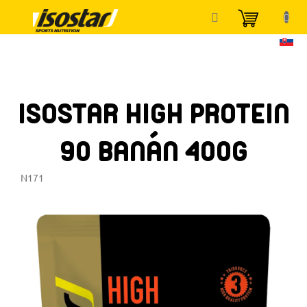
Přejít
NÁKUP
na
KOŠÍK
obsah
ISOSTAR HIGH PROTEIN
90 BANÁN 400G
N171