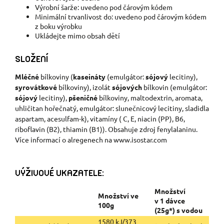
Výrobní šarže: uvedeno pod čárovým kódem
Minimální trvanlivost do: uvedeno pod čárovým kódem
z boku výrobku
Ukládejte mimo obsah dětí
SLOŽENÍ
Mléčné
bílkoviny (
kaseináty
(emulgátor:
sójový
lecitiny),
syrovátkové
bílkoviny), izolát
sójových
bílkovin (emulgátor:
sójový
lecitiny),
pšeničné
bílkoviny, maltodextrin, aromata,
uhličitan hořečnatý, emulgátor: slunečnicový lecitiny, sladidla
aspartam, acesulfam-k), vitamíny ( C, E, niacin (PP), B6,
riboflavin (B2), thiamin (B1)). Obsahuje zdroj fenylalaninu.
Více informací o alregenech na www.isostar.com
VÝŽIVOVÉ UKAZATELE:
Množství
Množství ve
v 1 dávce
100g
(25g*) s vodou
1580 kJ/373