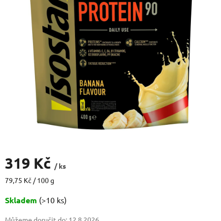
319 Kč
/ ks
Měrná
79,75 Kč / 100 g
cena:
Skladem
(>10 ks)
Můžeme doručit do:
12.8.2026