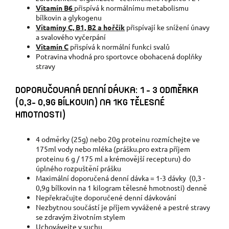
Vitamín B6
přispívá k normálnímu metabolismu
bílkovin a glykogenu
Vitamíny C, B1, B2 a hořčík
přispívají ke snížení únavy
a svalového vyčerpání
Vitamín C
přispívá k normální funkci svalů
Potravina vhodná pro sportovce obohacená doplňky
stravy
DOPORUČOVANÁ DENNÍ DÁVKA:
1 - 3 ODMĚRKA
(0,3- 0,9G BÍLKOVIN) NA 1KG TĚLESNÉ
HMOTNOSTI)
4 odměrky (25g) nebo 20g proteinu rozmíchejte ve
175ml vody nebo mléka (prášku.pro extra příjem
proteinu 6 g / 175 ml a krémovější recepturu) do
úplného rozpuštění prášku
Maximální doporučená denní dávka = 1-3 dávky (0,3 -
0,9g bílkovin na 1 kilogram tělesné hmotnosti) denně
Nepřekračujte doporučené denní dávkování
Nezbytnou součástí je příjem vyvážené a pestré stravy
se zdravým životním stylem
Uchovávejte v suchu