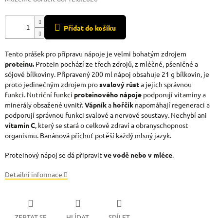
Přidat do košíku
Tento prášek pro přípravu nápoje je velmi bohatým zdrojem
proteinu.
Protein pochází ze třech zdrojů, z mléčné, pšeničné a
sójové bílkoviny. Připravený 200 ml nápoj obsahuje 21 g bílkovin, je
proto jedinečným zdrojem pro
svalový růst
a jejich správnou
funkci. Nutriční funkci
proteinového nápoje
podporují vitaminy a
minerály obsažené uvnitř.
Vápník
a
hořčík
napomáhají regeneraci a
podporují správnou funkci svalové a nervové soustavy. Nechybí ani
vitamin C
, který se stará o celkové zdraví a obranyschopnost
organismu. Banánová příchuť potěší každý mlsný jazyk.
Proteinový nápoj se dá připravit
ve vodě nebo v mléce
.
Detailní informace
ZEPTAT SE
HLÍDAT
SDÍLET