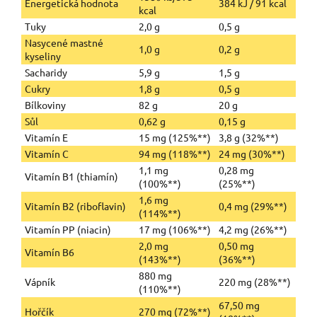
Energetická hodnota
384 kJ / 91 kcal
kcal
Tuky
2,0 g
0,5 g
Nasycené mastné
1,0 g
0,2 g
kyseliny
Sacharidy
5,9 g
1,5 g
Cukry
1,8 g
0,5 g
Bílkoviny
82 g
20 g
Sůl
0,62 g
0,15 g
Vitamín E
15 mg (125%**)
3,8 g (32%**)
Vitamín C
94 mg (118%**)
24 mg (30%**)
1,1 mg
0,28 mg
Vitamín B1 (thiamín)
(100%**)
(25%**)
1,6 mg
Vitamín B2 (riboflavin)
0,4 mg (29%**)
(114%**)
Vitamín PP (niacin)
17 mg (106%**)
4,2 mg (26%**)
2,0 mg
0,50 mg
Vitamín B6
(143%**)
(36%**)
880 mg
Vápník
220 mg (28%**)
(110%**)
67,50 mg
Hořčík
270 mg (72%**)