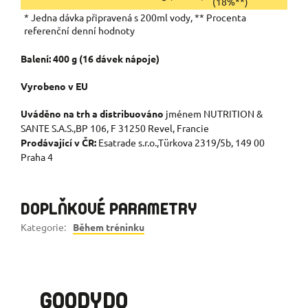
(18%**)
* Jedna dávka připravená s 200ml vody, ** Procenta
referenční denní hodnoty
Balení: 400 g (16 dávek nápoje)
Vyrobeno v EU
Uváděno na trh a distribuováno
jménem
NUTRITION &
SANTE S.A.S.,BP 106, F 31250 Revel, Francie
Prodávající v ČR:
Esatrade s.r.o.,Türkova 2319/5b, 149 00
Praha 4
DOPLŇKOVÉ PARAMETRY
Kategorie
:
Během tréninku
GOODYDO