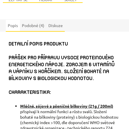
Popis
Podobné (4)
Diskuze
DETAILNÍ POPIS PRODUKTU
PRÁŠEK PRO PŘÍPRAVU VYSOCE PROTEINOVÉHO
ENERGETICKÉHO NÁPOJE. ZDROJEM 6 VITAMÍNŮ
A VÁPNÍKU S HOŘČÍKEM. SLOŽENÍ BOHATÉ NA
BÍLKOVINY S BIOLOGICKOU HODNOTOU.
CHARAKTERISTIKA:
Mléčné, sójové a pšeničné bílkoviny (21g / 200ml)
přispívají k normální funkci a růstu svalů. Složení
bohaté na bílkoviny (proteiny) s biologickou hodnotou
(chemický index >100, dle doporučení WHO světové
zdravotnické organizace - technického reportu 724