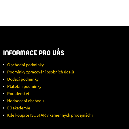
Z
Á
INFORMACE PRO VÁS
P
Obchodní podmínky
A
Podmínky zpracování osobních údajů
Dodací podmínky
T
Platební podmínky
Í
Poradenství
Hodnocení obchodu
🚴‍♂️ akademie
Kde koupíte ISOSTAR v kamenných prodejnách?