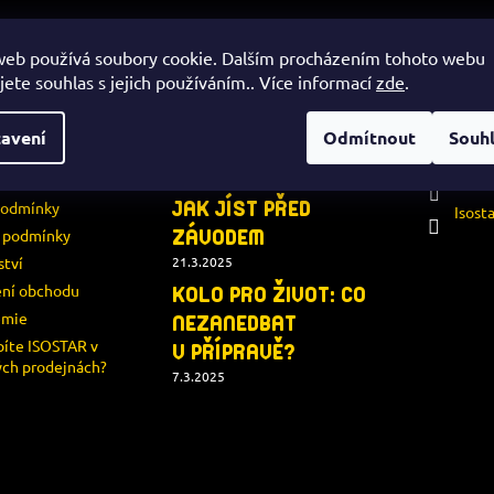
MACE PRO
PORADENSTVÍ
KONT
web používá soubory cookie. Dalším procházením tohoto webu
jete souhlas s jejich používáním.. Více informací
zde
.
esho
KOLO PRO ŽIVOT:
+420 
VÝŽIVA PO ZÁVODĚ
í podmínky
avení
Odmítnout
Souh
22.4.2025
Isost
y zpracování
KOLO PRO ŽIVOT:
 údajů
i.s.o.s
JAK JÍST PŘED
podmínky
Isost
í podmínky
ZÁVODEM
ství
21.3.2025
ní obchodu
KOLO PRO ŽIVOT: CO
demie
NEZANEDBAT
íte ISOSTAR v
V PŘÍPRAVĚ?
ch prodejnách?
7.3.2025