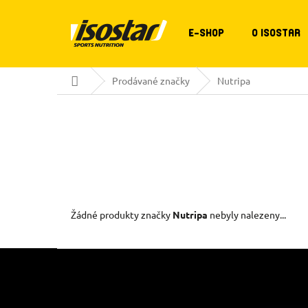
Přejít
na
obsah
E-SHOP
O ISOSTAR
Domů
Prodávané značky
Nutripa
Žádné produkty značky
Nutripa
nebyly nalezeny...
Z
Á