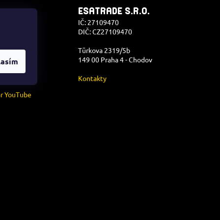
ESATRADE S.R.O.
AKT
IČ: 27109470
DIČ: CZ27109470
p
@
isostar.cz
Türkova 2319/5b
602 366 388
149 00 Praha 4 - Chodov
lasím
ar Facebook
Kontakty
.t.a.r.cz_sk/
ar YouTube