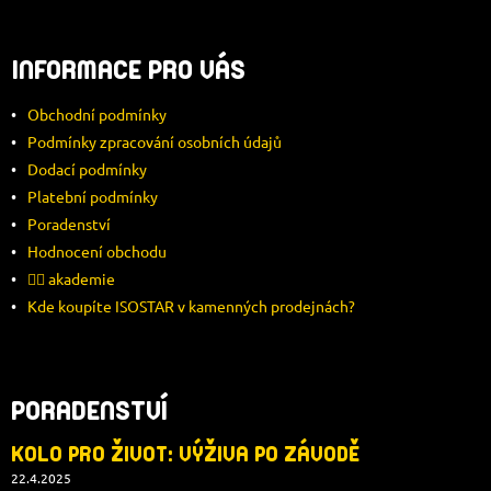
Á
INFORMACE PRO VÁS
P
Obchodní podmínky
A
Podmínky zpracování osobních údajů
Dodací podmínky
T
Platební podmínky
Í
Poradenství
Hodnocení obchodu
🚴‍♂️ akademie
Kde koupíte ISOSTAR v kamenných prodejnách?
PORADENSTVÍ
KOLO PRO ŽIVOT: VÝŽIVA PO ZÁVODĚ
22.4.2025