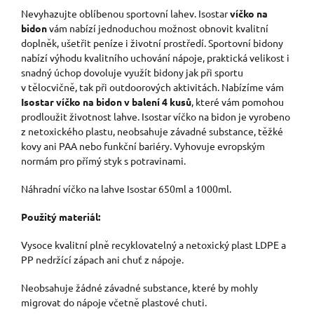
Nevyhazujte oblíbenou sportovní lahev. Isostar
víčko na
bidon
vám nabízí jednoduchou možnost obnovit kvalitní
doplněk, ušetřit peníze i životní prostředí. Sportovní bidony
nabízí výhodu kvalitního uchování nápoje, praktická velikost i
snadný úchop dovoluje využít bidony jak při sportu
v tělocvičně, tak při outdoorových aktivitách. Nabízíme vám
Isostar víčko na bidon v balení 4 kusů
, které vám pomohou
prodloužit životnost lahve. Isostar víčko na bidon je vyrobeno
z netoxického plastu, neobsahuje závadné substance, těžké
kovy ani PAA nebo funkční bariéry. Vyhovuje evropským
normám pro přímý styk s potravinami.
Náhradní víčko na lahve Isostar 650ml a 1000ml.
Použitý materiál:
Vysoce kvalitní plně recyklovatelný a netoxický plast LDPE a
PP nedržící zápach ani chuť z nápoje.
Neobsahuje žádné závadné substance, které by mohly
migrovat do nápoje včetně plastové chuti.