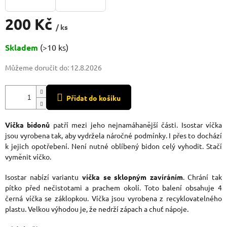
200 Kč
/ ks
Měrná
Skladem
(>10 ks)
cena:
Můžeme doručit do:
12.8.2026
Přidat do košíku
Víčka bidonů
patří mezi jeho nejnamáhanější části. Isostar víčka
jsou vyrobena tak, aby vydržela náročné podmínky. I přes to dochází
k jejich opotřebení. Není nutné oblíbený bidon celý vyhodit. Stačí
vyměnit víčko.
Isostar nabízí variantu
víčka se sklopným zavíráním
. Chrání tak
pítko před nečistotami a prachem okolí. Toto balení obsahuje 4
černá víčka se záklopkou. Víčka jsou vyrobena z recyklovatelného
plastu. Velkou výhodou je, že nedrží zápach a chuť nápoje.