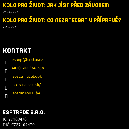
KOLO PRO ŽIVOT: JAK JÍST PŘED ZÁVODEM
21.3.2025
KOLO PRO ŽIVOT: CO NEZANEDBAT V PŘÍPRAVĚ?
7.3.2025
KONTAKT
eshop
@
isostar.cz
+420 602 366 388
Isostar Facebook
i.s.o.s.t.a.r.cz_sk/
Isostar YouTube
ESATRADE S.R.O.
IČ: 27109470
DIČ: CZ27109470