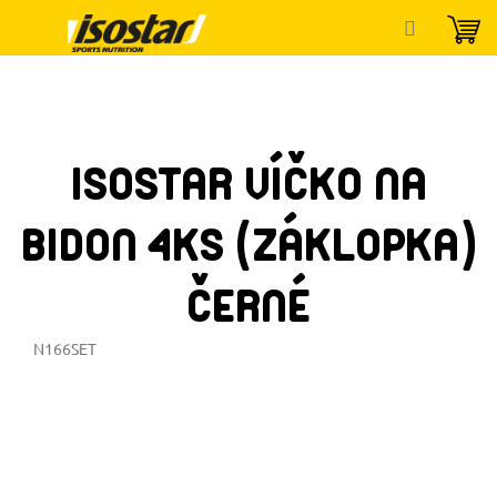
Přejít
na
obsah
ISOSTAR VÍČKO NA
BIDON 4KS (ZÁKLOPKA)
ČERNÉ
N166SET