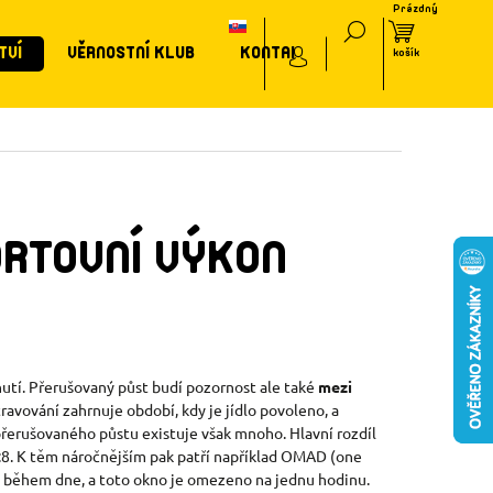
TVÍ
VĚRNOSTNÍ KLUB
KONTAKT
ORTOVNÍ VÝKON
bnutí. Přerušovaný půst budí pozornost ale také
mezi
ravování zahrnuje období, kdy je jídlo povoleno, a
přerušovaného půstu existuje však mnoho. Hlavní rozdíl
6:8. K těm náročnějším pak patří například OMAD (one
la během dne, a toto okno je omezeno na jednu hodinu.