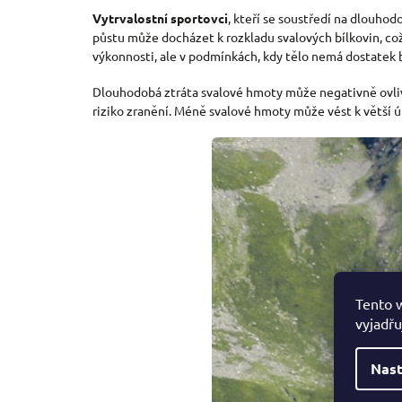
Vytrvalostní sportovci
, kteří se soustředí na dlouho
půstu může docházet k rozkladu svalových bílkovin, co
výkonnosti, ale v podmínkách, kdy tělo nemá dostatek b
Dlouhodobá ztráta svalové hmoty může negativně ovlivni
riziko zranění. Méně svalové hmoty může vést k větší 
Tento 
vyjadřu
Nast