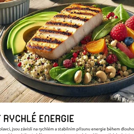
T RYCHL
É
ENERGIE
bo plavci, jsou závislí na rychlém a stabilním přísunu energie během dlo