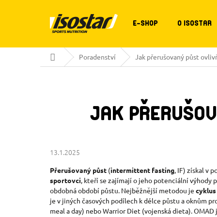
Přejít
na
obsah
E-SHOP
O ISOSTAR
Domů
Poradenství
Jak přerušovaný půst ovliv
JAK PŘERUŠOV
13.1.2025
Přerušovaný půst
(
intermittent fasting
, IF) získal v
sportovci
, kteří se zajímají o jeho potenciální výhody
obdobná období půstu. Nejběžnější metodou je
cyklus
je v jiných časových podílech k délce půstu a oknům pr
meal a day) nebo Warrior Diet (vojenská dieta). OMAD j