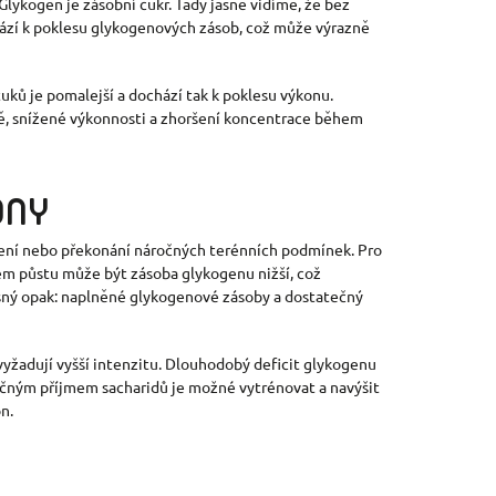
 Glykogen je zásobní cukr. Tady jasně vidíme, že bez
ází k poklesu glykogenových zásob, což může výrazně
tuků je pomalejší a dochází tak k poklesu výkonu.
vě, snížené výkonnosti a zhoršení koncentrace během
ONY
hlení nebo překonání náročných terénních podmínek. Pro
aném půstu může být zásoba glykogenu nižší, což
sný opak: naplněné glykogenové zásoby a dostatečný
yžadují vyšší intenzitu. Dlouhodobý deficit glykogenu
ečným příjmem sacharidů je možné vytrénovat a navýšit
n.