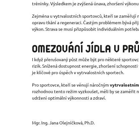
tréninky. Výsledkem je zvýšená únava, zhoršení výkonu a
Zejména u vytrvalostních sportovců, kteří se zaměřují n
opravu tkání a regeneraci. Častým problémem bývá přij
výkon. Strava se musí přizpůsobit individuálním potře
OMEZOVÁNÍ JÍDLA V PR
I když přerušovaný půst může být pro některé sportov
rizik. Snížená dostupnost energie, zhoršení schopnost
je klíčové pro úspěch v vytrvalostních sportech.
Pro sportovce, kteří se věnují náročným
vytrvalostním
rozhodnou tento režim vyzkoušet, měli by se zaměřit na 
udržení optimální výkonnosti a zdraví.
Mgr. Ing. Jana Olejníčková, Ph.D.