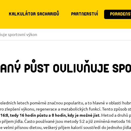
KALKULÁTOR SACHARIDŮ
PARTNERSTVÍ
PORADENS
ňuje sportovní výkon
ANÝ PŮST OVLIVŇUJE SP
 posledních letech poměrně značnou popularitu, a to hlavně v oblasti hu
 pro zlepšení výkonu, regenerace a metabolických funkcí. Tento způsob st
 16:8, tedy 16 hodin půstu a 8 hodin, kdy je možné jíst
. Metod a druhů 
o příjem jídla. Často používané jsou metody 5:2 a již zmíněná metoda 1
e velmi přísnou dietou, veškerý příjem kalorií soustředí do jednoho jíd