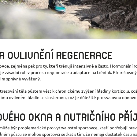
A OVLIVNĚNÍ REGENERACE
tovce
, zejména pak pro ty, kteří trénují intenzivně a často. Hormonální
e zásadní roli v procesu regenerace a adaptace na trénink. Přerušovan
žim správně vyvážený.
esování těla půstem vést k chronickému zvýšení hladiny kortizolu, což 
ímu ovlivnění hladin testosteronu, což je důležité pro svalovou obnovu 
OV
É
HO OKNA A NUTRIČNÍHO PŘÍ
může být problematické pro vytrvalostní sportovce, kteří potřebují prav
idelném půstu se mohou sportovci setkat s tím, že nemají dostatek času 