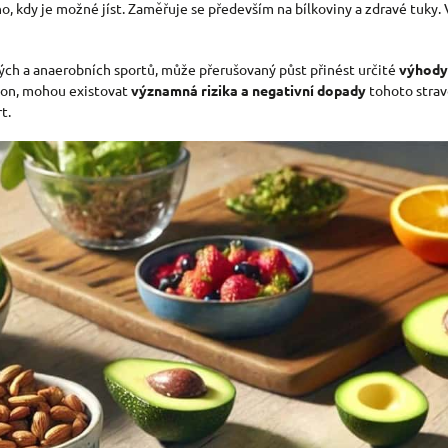
 kdy je možné jíst. Zaměřuje se především na bílkoviny a zdravé tuky. Vy
vých a anaerobních sportů, může přerušovaný půst přinést určité
výhody
ýkon, mohou existovat
významná rizika a negativní dopady
tohoto strav
t.