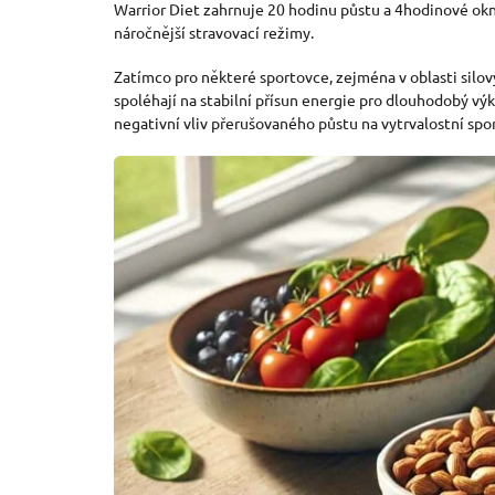
Warrior Diet zahrnuje 20 hodinu půstu a 4hodinové okno,
náročnější stravovací režimy.
Zatímco pro některé sportovce, zejména v oblasti silo
spoléhají na stabilní přísun energie pro dlouhodobý v
negativní vliv přerušovaného půstu na vytrvalostní spor