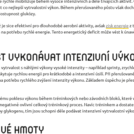
se rychle mobilizuje během vysoce intenzivních a déle trvajících aktivit.
 co nejlepší vytrvalostní výkon. Během přerušovaného půstu však doch
 dostupnost glukózy.
 je sice efektivní pro dlouhodobé aerobní aktivity, avšak
zisk energie
z 
 na potřebu rychlé energie. Tento energetický deficit může vést k úna
T VYKONÁVAT INTENZIVNÍ VÝK
vytrvalost s náhlými výkony vysoké intenzity – například sprinty, zryc
skytuje rychlou energii pro krátkodobé a intenzivní úsilí. Při přerušov
a potřebu rychlého zvýšení intenzity výkonu. Základem úspěchu je pře
znému poklesu výkonu během tréninkových nebo závodních bloků, které v
negativně ovlivní celkový tréninkový proces. Navíc tréninkem a dostat
by glykogenu, tím jsou schopni déle podávat intenzivní vytrvalostní výko
OV
É
HMOTY