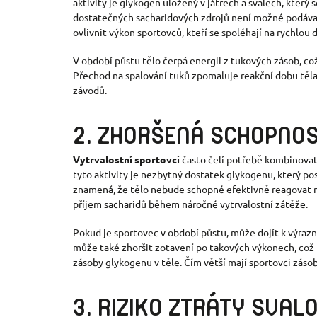
aktivity je glykogen uložený v játrech a svalech, který 
dostatečných sacharidových zdrojů není možné podávat
ovlivnit výkon sportovců, kteří se spoléhají na rychlou
V období půstu tělo čerpá energii z tukových zásob, což
Přechod na spalování tuků zpomaluje reakční dobu těla
závodů.
2. ZHORŠENÁ SCHOPNOS
Vytrvalostní sportovci
často čelí potřebě kombinovat 
tyto aktivity je nezbytný dostatek glykogenu, který po
znamená, že tělo nebude schopné efektivně reagovat n
příjem sacharidů během náročné vytrvalostní zátěže.
Pokud je sportovec v období půstu, může dojít k výra
může také zhoršit zotavení po takových výkonech, což 
zásoby glykogenu v těle. Čím větší mají sportovci záso
3. RIZIKO ZTRÁTY SVAL