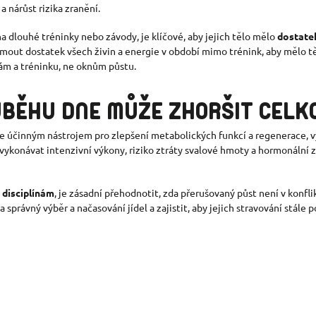
 nárůst rizika zranění.
a dlouhé tréninky nebo závody, je klíčové, aby jejich tělo mělo
dostatek
mout dostatek všech živin a energie v období mimo trénink, aby mělo tě
bám a tréninku, ne oknům půstu.
ŮBĚHU DNE MŮŽE ZHORŠIT CELK
ce účinným nástrojem pro zlepšení metabolických funkcí a regenerace, 
i vykonávat intenzivní výkony, riziko ztráty svalové hmoty a hormonáln
 disciplínám
, je zásadní přehodnotit, zda přerušovaný půst není v konfli
správný výběr a načasování jídel a zajistit, aby jejich stravování stále 