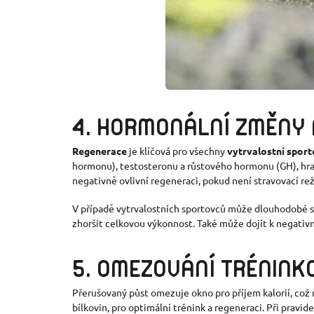
4. HORMONÁLNÍ ZMĚNY 
Regenerace
je klíčová pro všechny
vytrvalostní spor
hormonu), testosteronu a růstového hormonu (GH), hraj
negativně ovlivní regeneraci, pokud není stravovací re
V případě vytrvalostních sportovců může dlouhodobé str
zhoršit celkovou výkonnost. Také může dojít k negativn
5. OMEZOVÁNÍ TR
É
NINK
Přerušovaný půst omezuje okno pro příjem kalorií, což 
bílkovin, pro optimální trénink a regeneraci. Při prav