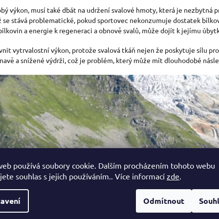
dobý výkon, musí také dbát na udržení svalové hmoty, která je nezbytná p
ž se stává problematické, pokud sportovec nekonzumuje dostatek bílkovi
ílkovin a energie k regeneraci a obnově svalů, může dojít k jejímu úbyt
t vytrvalostní výkon, protože svalová tkáň nejen že poskytuje sílu pro 
únavě a snížené výdrži, což je problém, který může mít dlouhodobé násl
web používá soubory cookie. Dalším procházením tohoto webu
jete souhlas s jejich používáním.. Více informací
zde
.
avení
Odmítnout
Souh