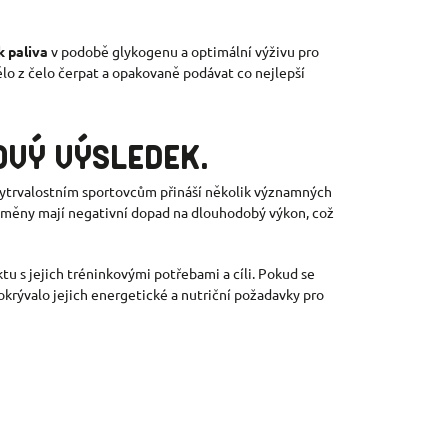
 paliva
v podobě glykogenu a optimální výživu pro
lo z čelo čerpat a opakovaně podávat co nejlepší
OVÝ VÝSLEDEK.
vytrvalostním sportovcům přináší několik významných
í změny mají negativní dopad na dlouhodobý výkon, což
ktu s jejich tréninkovými potřebami a cíli. Pokud se
pokrývalo jejich energetické a nutriční požadavky pro