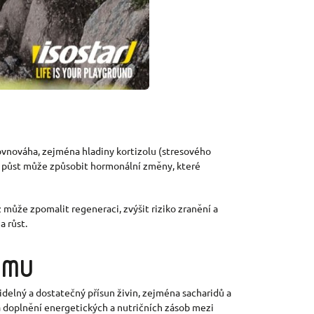
 rovnováha, zejména hladiny kortizolu (stresového
ý půst může způsobit hormonální změny, které
může zpomalit regeneraci, zvýšit riziko zranění a
a růst.
JMU
idelný a dostatečný přísun živin, zejména sacharidů a
na doplnění energetických a nutričních zásob mezi